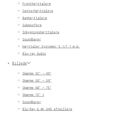
Fronthøjttalere
Centerhøjttalere
Baghøjttalere
Subwoofere
Inbygningshøjttalere
Soundbarer
Højttaler Systemer 5.1/7.1 m.m.
Blu-ray Audio
Billede
Skærme 32″ – 49″
Skærme 50″ – 59″
Skærme 60″ – 75″
Skærme 75″ +
Soundbarer
Blu-Ray & 4K UHD afspillere