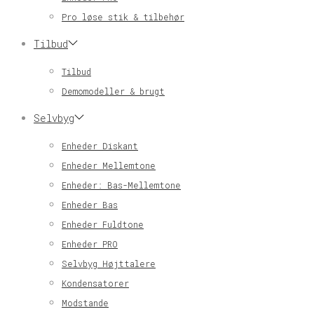
Pro løse stik & tilbehør
Tilbud
Tilbud
Demomodeller & brugt
Selvbyg
Enheder Diskant
Enheder Mellemtone
Enheder: Bas-Mellemtone
Enheder Bas
Enheder Fuldtone
Enheder PRO
Selvbyg Højttalere
Kondensatorer
Modstande