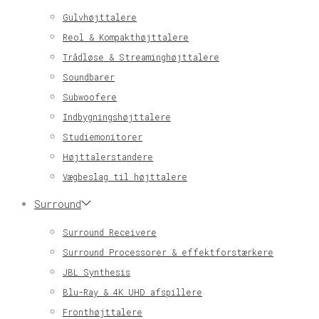
Gulvhøjttalere
Reol & Kompakthøjttalere
Trådløse & Streaminghøjttalere
Soundbarer
Subwoofere
Indbygningshøjttalere
Studiemonitorer
Højttalerstandere
Vægbeslag til højttalere
Surround
Surround Receivere
Surround Processorer & effektforstærkere
JBL Synthesis
Blu-Ray & 4K UHD afspillere
Fronthøjttalere