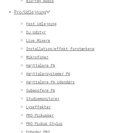
Blu-ray Audio
Pro/Udlejning
Fest Udlejning
DJ Udstyr
Live Mixere
Installation/effekt forstærkere
Mikrofoner
Højttalere PA
Højttalersystemer PA
Højttalere PA Udendørs
Subwoofere PA
Studiemonitorer
Lyseffekter
PRO Pickupper
PRO Pickup Stylus
Enheder PRO