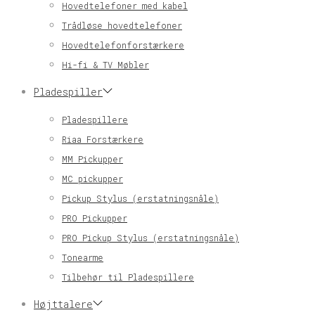
Hovedtelefoner med kabel
Trådløse hovedtelefoner
Hovedtelefonforstærkere
Hi-fi & TV Møbler
Pladespiller
Pladespillere
Riaa Forstærkere
MM Pickupper
MC pickupper
Pickup Stylus (erstatningsnåle)
PRO Pickupper
PRO Pickup Stylus (erstatningsnåle)
Tonearme
Tilbehør til Pladespillere
Højttalere