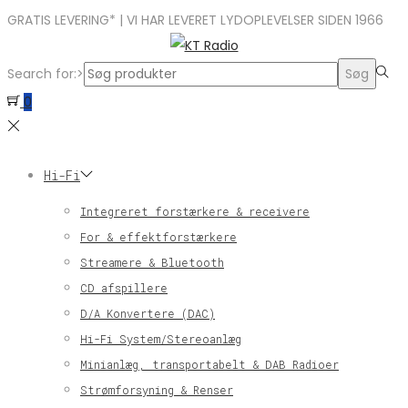
GRATIS LEVERING* | VI HAR LEVERET LYDOPLEVELSER SIDEN 1966
Search for:>
Søg
0
Hi-Fi
Integreret forstærkere & receivere
For & effektforstærkere
Streamere & Bluetooth
CD afspillere
D/A Konvertere (DAC)
Hi-Fi System/Stereoanlæg
Minianlæg, transportabelt & DAB Radioer
Strømforsyning & Renser