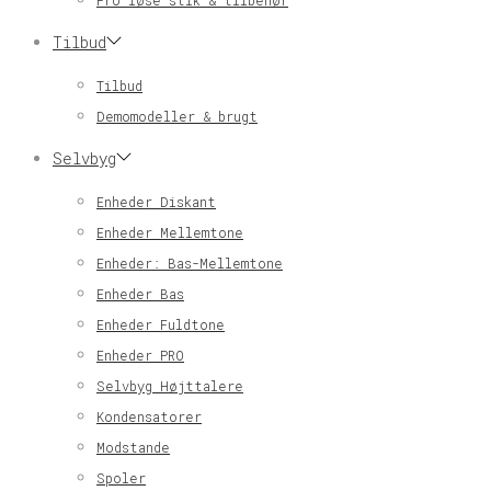
Pro løse stik & tilbehør
Tilbud
Tilbud
Demomodeller & brugt
Selvbyg
Enheder Diskant
Enheder Mellemtone
Enheder: Bas-Mellemtone
Enheder Bas
Enheder Fuldtone
Enheder PRO
Selvbyg Højttalere
Kondensatorer
Modstande
Spoler