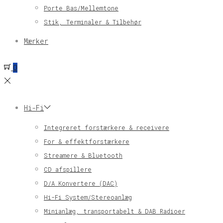
Porte Bas/Mellemtone
Stik, Terminaler & Tilbehør
Mærker
0
Hi-Fi
Integreret forstærkere & receivere
For & effektforstærkere
Streamere & Bluetooth
CD afspillere
D/A Konvertere (DAC)
Hi-Fi System/Stereoanlæg
Minianlæg, transportabelt & DAB Radioer