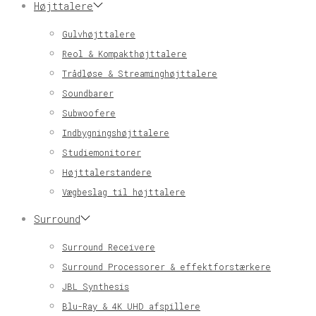
Højttalere
Gulvhøjttalere
Reol & Kompakthøjttalere
Trådløse & Streaminghøjttalere
Soundbarer
Subwoofere
Indbygningshøjttalere
Studiemonitorer
Højttalerstandere
Vægbeslag til højttalere
Surround
Surround Receivere
Surround Processorer & effektforstærkere
JBL Synthesis
Blu-Ray & 4K UHD afspillere