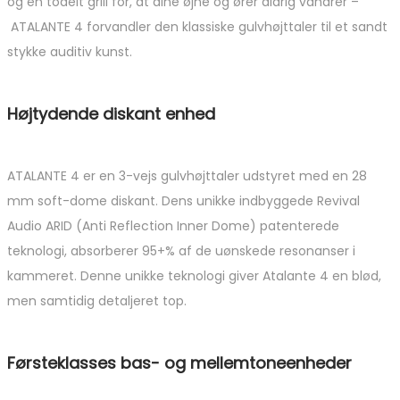
og en todelt grill for, at dine øjne og ører aldrig vandrer –
ATALANTE 4 forvandler den klassiske gulvhøjttaler til et sandt
stykke auditiv kunst.
Højtydende diskant enhed
ATALANTE 4 er en 3-vejs gulvhøjttaler udstyret med en 28
mm soft-dome diskant. Dens unikke indbyggede Revival
Audio ARID (Anti Reflection Inner Dome) patenterede
teknologi, absorberer 95+% af de uønskede resonanser i
kammeret. Denne unikke teknologi giver Atalante 4 en blød,
men samtidig detaljeret top.
Førsteklasses bas- og mellemtoneenheder