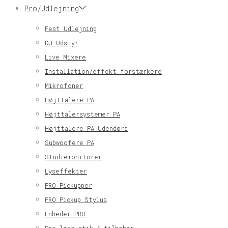
Pro/Udlejning
Fest Udlejning
DJ Udstyr
Live Mixere
Installation/effekt forstærkere
Mikrofoner
Højttalere PA
Højttalersystemer PA
Højttalere PA Udendørs
Subwoofere PA
Studiemonitorer
Lyseffekter
PRO Pickupper
PRO Pickup Stylus
Enheder PRO