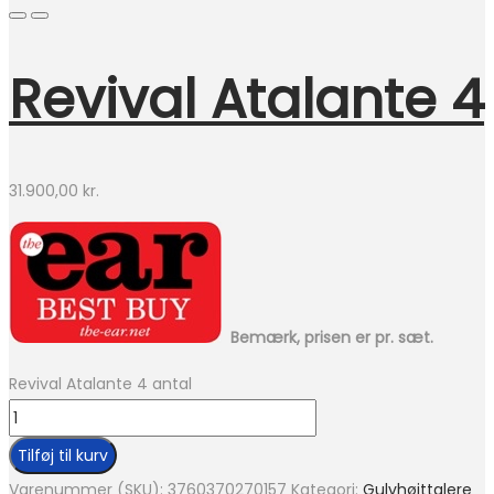
Revival Atalante 4
31.900,00
kr.
Bemærk, prisen er pr. sæt.
Revival Atalante 4 antal
Tilføj til kurv
Varenummer (SKU):
3760370270157
Kategori:
Gulvhøjttalere