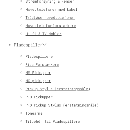
Strømforsyning & Renser
Hovedtelefoner med kabel
Trådløse hovedtelefoner
Hovedtelefonforstærkere
Hi-fi & TV Møbler
Pladespiller
Pladespillere
Riaa Forstærkere
MM Pickupper
MC pickupper
Pickup Stylus (erstatningsnåle)
PRO Pickupper
PRO Pickup Stylus (erstatningsnåle)
Tonearme
Tilbehør til Pladespillere