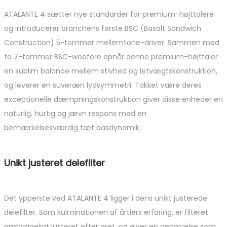
ATALANTE 4 sætter nye standarder for premium-højttalere
og introducerer branchens første BSC (Basalt Sandwich
Construction) 5-tommer mellemtone-driver. Sammen med
to 7-tommer BSC-woofere opnår denne premium-højttaler
en sublim balance mellem stivhed og letvægtskonstruktion,
og leverer en suveræn lydsymmetri. Takket være deres
exceptionelle dæmpningskonstruktion giver disse enheder en
naturlig, hurtig og jævn respons med en
bemærkelsesværdig tæt basdynamik.
Unikt justeret delefilter
Det ypperste ved ATALANTE 4 ligger i dens unikt justerede
delefilter. Som kulminationen af årtiers erfaring, er filteret
omhyggeligt justeret efter øret, og giver en gengivelse som