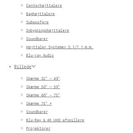
Centerhøjttalere
Baghøjttalere
Subwoofere
Inbygningshøjttalere
Soundbarer
Højttaler Systemer 5.1/7.1 m.m.
Blu-ray Audio
Billede
Skærme 32″ – 49″
Skærme 50″ – 59″
Skærme 60″ – 75″
Skærme 75″ +
Soundbarer
Blu-Ray & 4K UHD afspillere
Projektorer