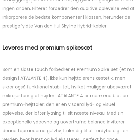
ingen anden. Filteret forbedrer den auditive oplevelse ved at
inkorporere de bedste komponenter i klassen, herunder de
prestigefyldte Van den Hul Skyline Hybrid-kabler.
Leveres med premium spikesæt
Som en sidste touch forbedrer et Premium Spike Set (et nyt
design i ATALANTE 4), ikke kun højttalerens æstetik, men
sikrer også funktionel stabilitet, hvilket muliggør ubesværet
mikrojustering af højden. ATALANTE 4 er mere end blot en
premium-højttaler; den er en visceral lyd- og visuel
oplevelse, der løfter lytning til sit næste niveau. Med sin
exceptionelle ydeevne og uovertrufne balance inviterer
denne topmoderne gulvhøjttaler dig til at fordybe dig i en
verden, hvor kunst og lyd eksisterer i perfekt balance.