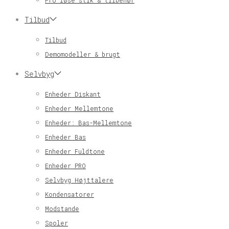
Pro løse stik & tilbehør
Tilbud
Tilbud
Demomodeller & brugt
Selvbyg
Enheder Diskant
Enheder Mellemtone
Enheder: Bas-Mellemtone
Enheder Bas
Enheder Fuldtone
Enheder PRO
Selvbyg Højttalere
Kondensatorer
Modstande
Spoler