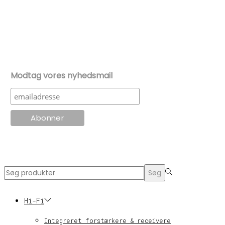
Modtag vores nyhedsmail
© KT Radio -2024
Search
Søg
for:>
Hi-Fi
Integreret forstærkere & receivere