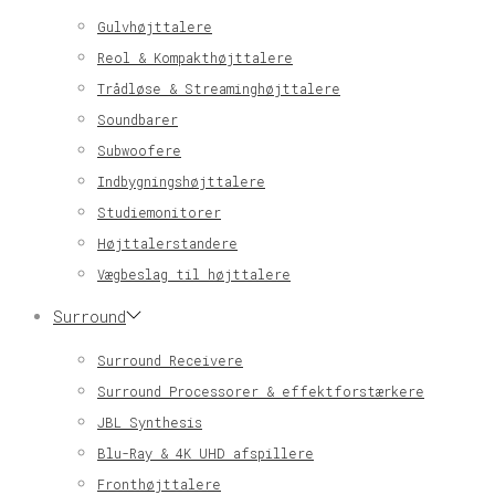
Gulvhøjttalere
Reol & Kompakthøjttalere
Trådløse & Streaminghøjttalere
Soundbarer
Subwoofere
Indbygningshøjttalere
Studiemonitorer
Højttalerstandere
Vægbeslag til højttalere
Surround
Surround Receivere
Surround Processorer & effektforstærkere
JBL Synthesis
Blu-Ray & 4K UHD afspillere
Fronthøjttalere