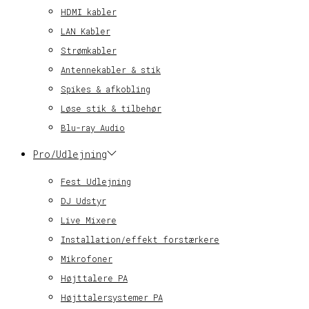
HDMI kabler
LAN Kabler
Strømkabler
Antennekabler & stik
Spikes & afkobling
Løse stik & tilbehør
Blu-ray Audio
Pro/Udlejning
Fest Udlejning
DJ Udstyr
Live Mixere
Installation/effekt forstærkere
Mikrofoner
Højttalere PA
Højttalersystemer PA