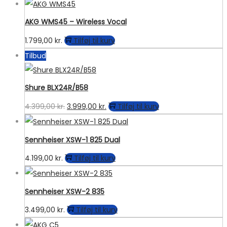
AKG WMS45 – Wireless Vocal
1.799,00
kr.
Tilføj til kurv
Tilbud
Shure BLX24R/B58
Den
Den
4.399,00
kr.
3.999,00
kr.
Tilføj til kurv
oprindelige
aktuelle
pris
pris
Sennheiser XSW-1 825 Dual
var:
er:
4.199,00
kr.
Tilføj til kurv
4.399,00 kr..
3.999,00 kr..
Sennheiser XSW-2 835
3.499,00
kr.
Tilføj til kurv