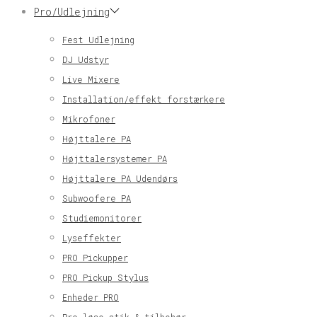
Pro/Udlejning
Fest Udlejning
DJ Udstyr
Live Mixere
Installation/effekt forstærkere
Mikrofoner
Højttalere PA
Højttalersystemer PA
Højttalere PA Udendørs
Subwoofere PA
Studiemonitorer
Lyseffekter
PRO Pickupper
PRO Pickup Stylus
Enheder PRO