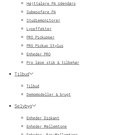
Højttalere PA Udendørs
Subwoofere PA
Studiemonitorer
Lyseffekter
PRO Pickupper
PRO Pickup Stylus
Enheder PRO
Pro løse stik & tilbehør
Tilbud
Tilbud
Demomodeller & brugt
Selvbyg
Enheder Diskant
Enheder Mellemtone
Enheder: Bas-Mellemtone