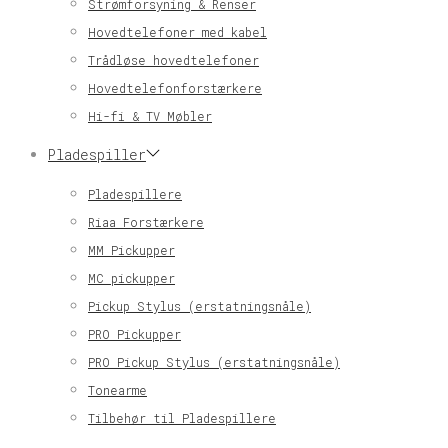
Strømforsyning & Renser
Hovedtelefoner med kabel
Trådløse hovedtelefoner
Hovedtelefonforstærkere
Hi-fi & TV Møbler
Pladespiller
Pladespillere
Riaa Forstærkere
MM Pickupper
MC pickupper
Pickup Stylus (erstatningsnåle)
PRO Pickupper
PRO Pickup Stylus (erstatningsnåle)
Tonearme
Tilbehør til Pladespillere