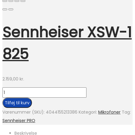
Sennheiser XSW-1
825
2.159,00
kr.
Sennheiser
XSW-
Tilføj til kurv
1
Varenummer (SKU):
4044155213386
Kategori:
Mikrofoner
Tag:
825
Sennheiser PRO
antal
Beskrivelse