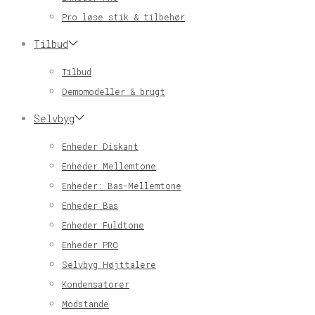
Pro løse stik & tilbehør
Tilbud
Tilbud
Demomodeller & brugt
Selvbyg
Enheder Diskant
Enheder Mellemtone
Enheder: Bas-Mellemtone
Enheder Bas
Enheder Fuldtone
Enheder PRO
Selvbyg Højttalere
Kondensatorer
Modstande