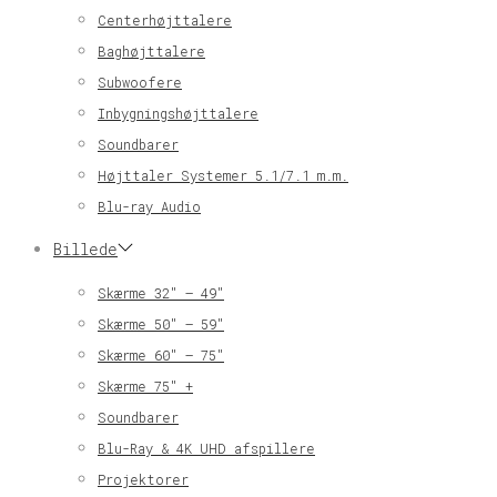
Centerhøjttalere
Baghøjttalere
Subwoofere
Inbygningshøjttalere
Soundbarer
Højttaler Systemer 5.1/7.1 m.m.
Blu-ray Audio
Billede
Skærme 32″ – 49″
Skærme 50″ – 59″
Skærme 60″ – 75″
Skærme 75″ +
Soundbarer
Blu-Ray & 4K UHD afspillere
Projektorer