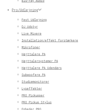
Blu-ray Audio
Pro/Udlejning
Fest Udlejning
DJ Udstyr
Live Mixere
Installation/effekt forstærkere
Mikrofoner
Højttalere PA
Højttalersystemer PA
Højttalere PA Udendørs
Subwoofere PA
Studiemonitorer
Lyseffekter
PRO Pickupper
PRO Pickup Stylus
Enheder PRO