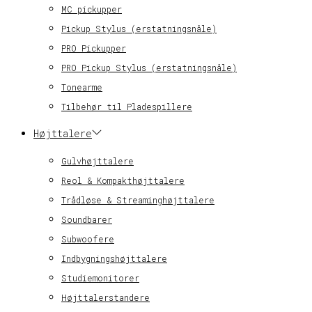
MC pickupper
Pickup Stylus (erstatningsnåle)
PRO Pickupper
PRO Pickup Stylus (erstatningsnåle)
Tonearme
Tilbehør til Pladespillere
Højttalere
Gulvhøjttalere
Reol & Kompakthøjttalere
Trådløse & Streaminghøjttalere
Soundbarer
Subwoofere
Indbygningshøjttalere
Studiemonitorer
Højttalerstandere