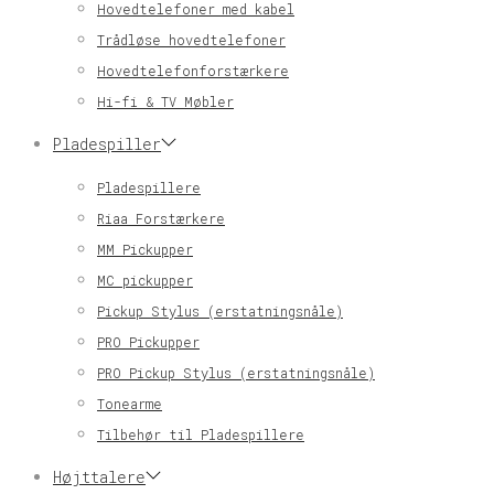
Hovedtelefoner med kabel
Trådløse hovedtelefoner
Hovedtelefonforstærkere
Hi-fi & TV Møbler
Pladespiller
Pladespillere
Riaa Forstærkere
MM Pickupper
MC pickupper
Pickup Stylus (erstatningsnåle)
PRO Pickupper
PRO Pickup Stylus (erstatningsnåle)
Tonearme
Tilbehør til Pladespillere
Højttalere