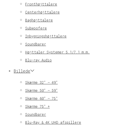
Fronthøjttalere
Centerhøjttalere
Baghøjttalere
Subwoofere
Inbygningshøjttalere
Soundbarer
Højttaler Systemer 5.1/7.1 m.m.
Blu-ray Audio
Billede
Skærme 32″ – 49″
Skærme 50″ – 59″
Skærme 60″ – 75″
Skærme 75″ +
Soundbarer
Blu-Ray & 4K UHD afspillere