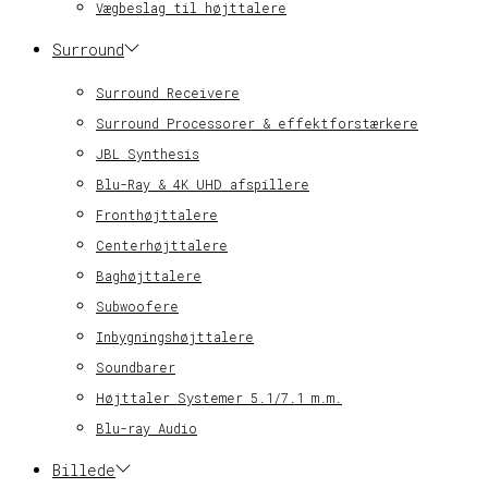
Vægbeslag til højttalere
Surround
Surround Receivere
Surround Processorer & effektforstærkere
JBL Synthesis
Blu-Ray & 4K UHD afspillere
Fronthøjttalere
Centerhøjttalere
Baghøjttalere
Subwoofere
Inbygningshøjttalere
Soundbarer
Højttaler Systemer 5.1/7.1 m.m.
Blu-ray Audio
Billede