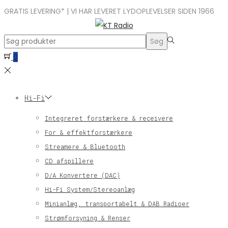
GRATIS LEVERING* | VI HAR LEVERET LYDOPLEVELSER SIDEN 1966
Search
Søg
for:>
0
Hi-Fi
Integreret forstærkere & receivere
For & effektforstærkere
Streamere & Bluetooth
CD afspillere
D/A Konvertere (DAC)
Hi-Fi System/Stereoanlæg
Minianlæg, transportabelt & DAB Radioer
Strømforsyning & Renser