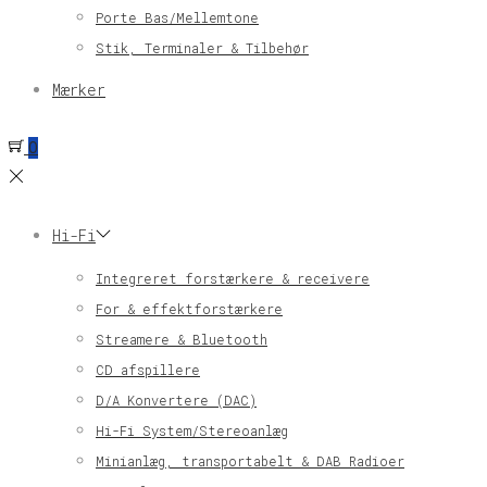
Porte Bas/Mellemtone
Stik, Terminaler & Tilbehør
Mærker
0
Hi-Fi
Integreret forstærkere & receivere
For & effektforstærkere
Streamere & Bluetooth
CD afspillere
D/A Konvertere (DAC)
Hi-Fi System/Stereoanlæg
Minianlæg, transportabelt & DAB Radioer