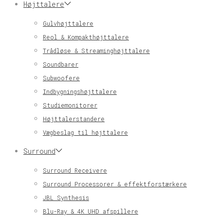
Højttalere
Gulvhøjttalere
Reol & Kompakthøjttalere
Trådløse & Streaminghøjttalere
Soundbarer
Subwoofere
Indbygningshøjttalere
Studiemonitorer
Højttalerstandere
Vægbeslag til højttalere
Surround
Surround Receivere
Surround Processorer & effektforstærkere
JBL Synthesis
Blu-Ray & 4K UHD afspillere