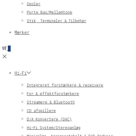
Spoler
Porte Bas/Mellemtone
Stik, Terminaler & Tilbehør
Mærker
0
Hi-Fi
Integreret forstærkere & receivere
For & effektforstærkere
Streamere & Bluetooth
CD afspillere
D/A Konvertere (DAC)
Hi-Fi System/Stereoanlæg