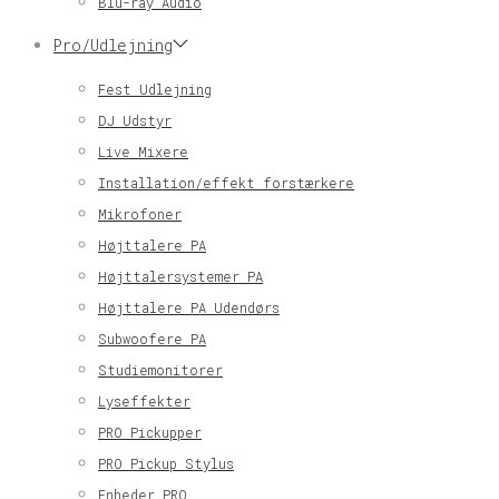
Blu-ray Audio
Pro/Udlejning
Fest Udlejning
DJ Udstyr
Live Mixere
Installation/effekt forstærkere
Mikrofoner
Højttalere PA
Højttalersystemer PA
Højttalere PA Udendørs
Subwoofere PA
Studiemonitorer
Lyseffekter
PRO Pickupper
PRO Pickup Stylus
Enheder PRO