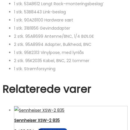
1 stk. 53A8612 Langt Rack–monteringsbeslag’
1 stk. 53B8443 Link-beslag
1 stk. 90AZ8100 Hardware sæt
1 stk. 31B1856 Gevindadapter
2 stk. 95A8699 Antenne/BNC, 1/4 BØLGE
2 stk. 95A8994 Adapter, Bulkhead, BNC
1 stk. 95B2313 Vinylpose, med lynlås
2 stk. 95K2035 Kabel, BNC, 22 tommer
1 stk. Strømforsyning
Relaterede varer
Sennheiser XSW-2 835