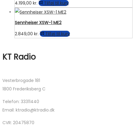
4.199,00
kr.
Tilføj til kurv
Sennheiser XSW-1 ME2
2.849,00
kr.
Tilføj til kurv
KT Radio
Vesterbrogade 181
1800 Frederiksberg C
Telefon: 33311440
Email: ktradio@ktradio.dk
CVR: 20475870