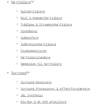
Højttalere
Gulvhøjttalere
Reol & Kompakthøjttalere
Trådløse & Streaminghøjttalere
Soundbarer
Subwoofere
Indbygningshøjttalere
Studiemonitorer
Højttalerstandere
Vægbeslag til højttalere
Surround
Surround Receivere
Surround Processorer & effektforstærkere
JBL Synthesis
Blu-Ray & 4K UHD afspillere