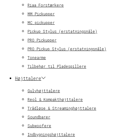
Riaa Forstærkere
MM Pickupper
MC pickupper
Pickup Stylus (erstatningsnåle)
PRO Pickupper
PRO Pickup Stylus (erstatningsnåle)
Tonearme
Tilbehør til Pladespillere
Højttalere
Gulvhøjttalere
Reol & Kompakthøjttalere
Trådløse & Streaminghøjttalere
Soundbarer
Subwoofere
Indbygningshøjttalere