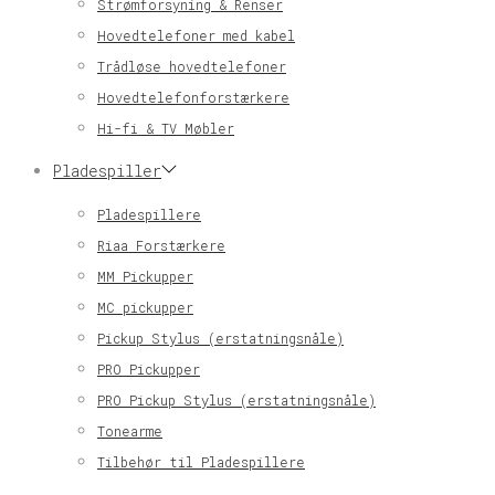
Strømforsyning & Renser
Hovedtelefoner med kabel
Trådløse hovedtelefoner
Hovedtelefonforstærkere
Hi-fi & TV Møbler
Pladespiller
Pladespillere
Riaa Forstærkere
MM Pickupper
MC pickupper
Pickup Stylus (erstatningsnåle)
PRO Pickupper
PRO Pickup Stylus (erstatningsnåle)
Tonearme
Tilbehør til Pladespillere