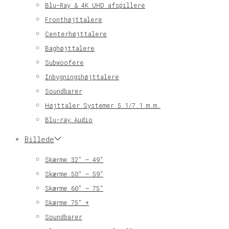
Blu-Ray & 4K UHD afspillere
Fronthøjttalere
Centerhøjttalere
Baghøjttalere
Subwoofere
Inbygningshøjttalere
Soundbarer
Højttaler Systemer 5.1/7.1 m.m.
Blu-ray Audio
Billede
Skærme 32″ – 49″
Skærme 50″ – 59″
Skærme 60″ – 75″
Skærme 75″ +
Soundbarer