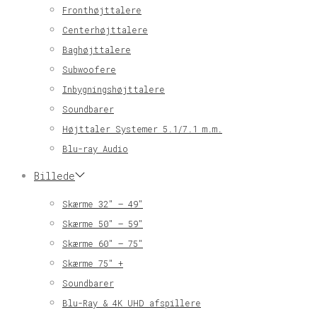
Fronthøjttalere
Centerhøjttalere
Baghøjttalere
Subwoofere
Inbygningshøjttalere
Soundbarer
Højttaler Systemer 5.1/7.1 m.m.
Blu-ray Audio
Billede
Skærme 32″ – 49″
Skærme 50″ – 59″
Skærme 60″ – 75″
Skærme 75″ +
Soundbarer
Blu-Ray & 4K UHD afspillere