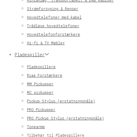
Minianlæg, transportabelt & DAB Radioer
Strømforsyning & Renser
Hovedtelefoner med kabel
Trådløse hovedtelefoner
Hovedtelefonforstærkere
Hi-fi & TV Møbler
Pladespiller
Pladespillere
Riaa Forstærkere
MM Pickupper
MC pickupper
Pickup Stylus (erstatningsnåle)
PRO Pickupper
PRO Pickup Stylus (erstatningsnåle)
Tonearme
Tilbehør til Pladespillere