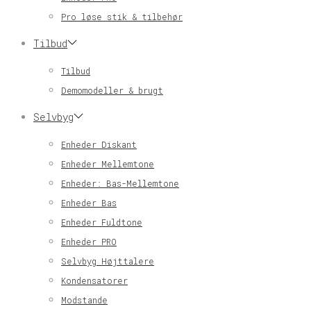
Pro løse stik & tilbehør
Tilbud
Tilbud
Demomodeller & brugt
Selvbyg
Enheder Diskant
Enheder Mellemtone
Enheder: Bas-Mellemtone
Enheder Bas
Enheder Fuldtone
Enheder PRO
Selvbyg Højttalere
Kondensatorer
Modstande