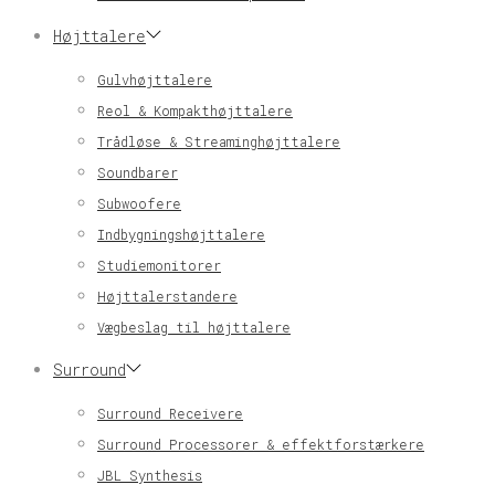
Højttalere
Gulvhøjttalere
Reol & Kompakthøjttalere
Trådløse & Streaminghøjttalere
Soundbarer
Subwoofere
Indbygningshøjttalere
Studiemonitorer
Højttalerstandere
Vægbeslag til højttalere
Surround
Surround Receivere
Surround Processorer & effektforstærkere
JBL Synthesis