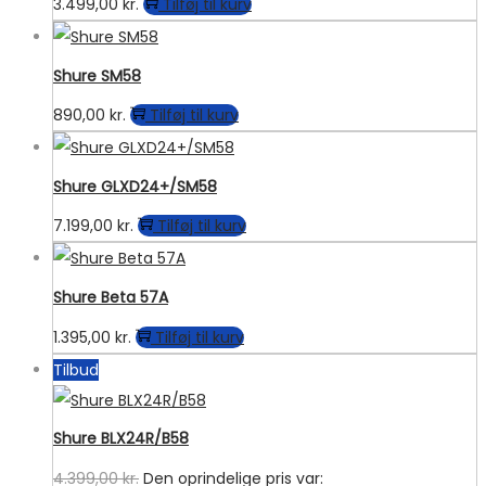
3.499,00
kr.
Tilføj til kurv
Shure SM58
890,00
kr.
Tilføj til kurv
Shure GLXD24+/SM58
7.199,00
kr.
Tilføj til kurv
Shure Beta 57A
1.395,00
kr.
Tilføj til kurv
Tilbud
Shure BLX24R/B58
4.399,00
kr.
Den oprindelige pris var: