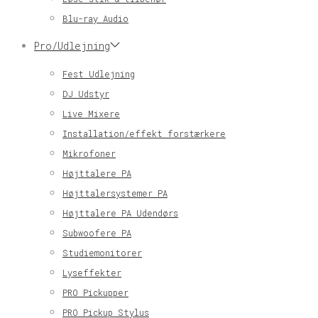
Blu-ray Audio
Pro/Udlejning
Fest Udlejning
DJ Udstyr
Live Mixere
Installation/effekt forstærkere
Mikrofoner
Højttalere PA
Højttalersystemer PA
Højttalere PA Udendørs
Subwoofere PA
Studiemonitorer
Lyseffekter
PRO Pickupper
PRO Pickup Stylus