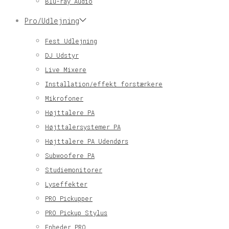
Blu-ray Audio
Pro/Udlejning
Fest Udlejning
DJ Udstyr
Live Mixere
Installation/effekt forstærkere
Mikrofoner
Højttalere PA
Højttalersystemer PA
Højttalere PA Udendørs
Subwoofere PA
Studiemonitorer
Lyseffekter
PRO Pickupper
PRO Pickup Stylus
Enheder PRO