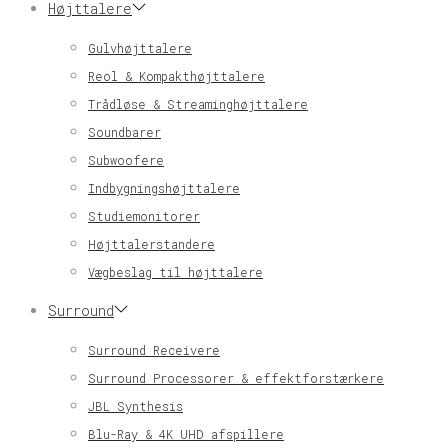
Højttalere
Gulvhøjttalere
Reol & Kompakthøjttalere
Trådløse & Streaminghøjttalere
Soundbarer
Subwoofere
Indbygningshøjttalere
Studiemonitorer
Højttalerstandere
Vægbeslag til højttalere
Surround
Surround Receivere
Surround Processorer & effektforstærkere
JBL Synthesis
Blu-Ray & 4K UHD afspillere