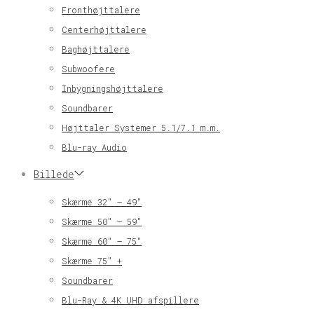
Fronthøjttalere
Centerhøjttalere
Baghøjttalere
Subwoofere
Inbygningshøjttalere
Soundbarer
Højttaler Systemer 5.1/7.1 m.m.
Blu-ray Audio
Billede
Skærme 32″ – 49″
Skærme 50″ – 59″
Skærme 60″ – 75″
Skærme 75″ +
Soundbarer
Blu-Ray & 4K UHD afspillere