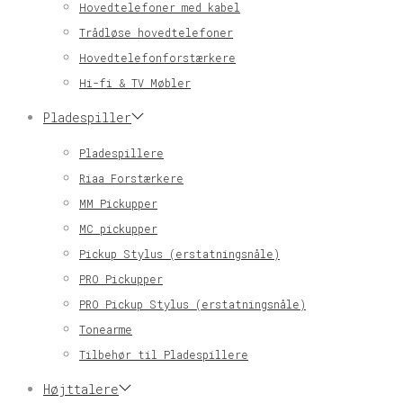
Hovedtelefoner med kabel
Trådløse hovedtelefoner
Hovedtelefonforstærkere
Hi-fi & TV Møbler
Pladespiller
Pladespillere
Riaa Forstærkere
MM Pickupper
MC pickupper
Pickup Stylus (erstatningsnåle)
PRO Pickupper
PRO Pickup Stylus (erstatningsnåle)
Tonearme
Tilbehør til Pladespillere
Højttalere