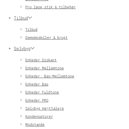
Pro løse stik & tilbehør
Tilbud
Tilbud
Demomodeller & brugt
Selvbyg
Enheder Diskant
Enheder Mellemtone
Enheder: Bas-Mellemtone
Enheder Bas
Enheder Fuldtone
Enheder PRO
Selvbyg Højttalere
Kondensatorer
Modstande