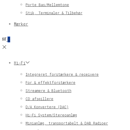
Porte Bas/Mellemtone
Stik, Terminaler & Tilbehør
Mærker
0
Hi-Fi
Integreret forstærkere & receivere
For & effektforstærkere
Streamere & Bluetooth
CD afspillere
D/A Konvertere (DAC)
Hi-Fi System/Stereoanlæg
Minianlæg, transportabelt & DAB Radioer