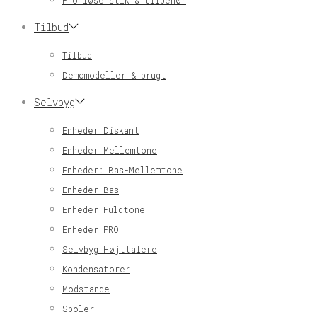
Pro løse stik & tilbehør
Tilbud
Tilbud
Demomodeller & brugt
Selvbyg
Enheder Diskant
Enheder Mellemtone
Enheder: Bas-Mellemtone
Enheder Bas
Enheder Fuldtone
Enheder PRO
Selvbyg Højttalere
Kondensatorer
Modstande
Spoler