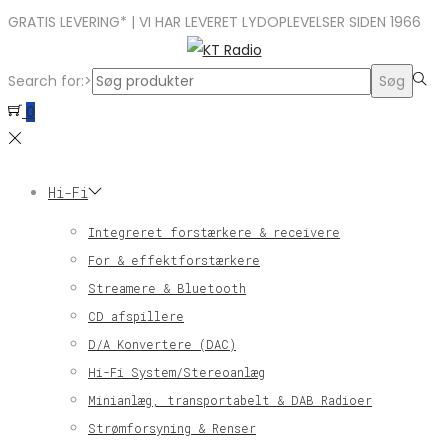
GRATIS LEVERING* | VI HAR LEVERET LYDOPLEVELSER SIDEN 1966
Search for:>
Søg
0
Hi-Fi
Integreret forstærkere & receivere
For & effektforstærkere
Streamere & Bluetooth
CD afspillere
D/A Konvertere (DAC)
Hi-Fi System/Stereoanlæg
Minianlæg, transportabelt & DAB Radioer
Strømforsyning & Renser