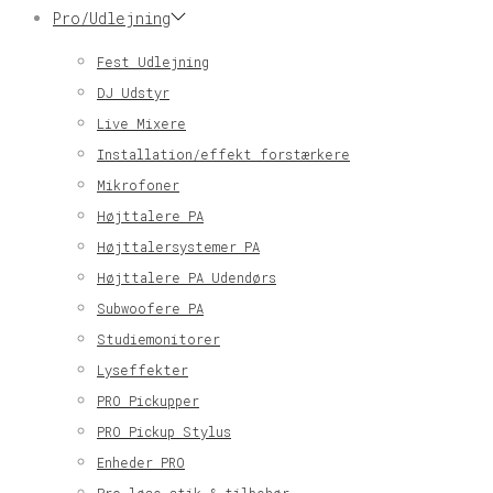
Pro/Udlejning
Fest Udlejning
DJ Udstyr
Live Mixere
Installation/effekt forstærkere
Mikrofoner
Højttalere PA
Højttalersystemer PA
Højttalere PA Udendørs
Subwoofere PA
Studiemonitorer
Lyseffekter
PRO Pickupper
PRO Pickup Stylus
Enheder PRO