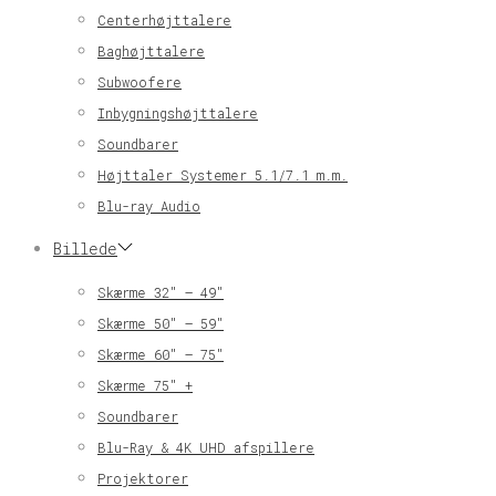
Centerhøjttalere
Baghøjttalere
Subwoofere
Inbygningshøjttalere
Soundbarer
Højttaler Systemer 5.1/7.1 m.m.
Blu-ray Audio
Billede
Skærme 32″ – 49″
Skærme 50″ – 59″
Skærme 60″ – 75″
Skærme 75″ +
Soundbarer
Blu-Ray & 4K UHD afspillere
Projektorer