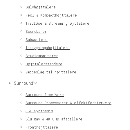
Gulvhøjttalere
Reol & Kompakthøjttalere
Trådløse & Streaminghøjttalere
Soundbarer
Subwoofere
Indbygningshøjttalere
Studiemonitorer
Højttalerstandere
Vægbeslag til højttalere
Surround
Surround Receivere
Surround Processorer & effektforstærkere
JBL Synthesis
Blu-Ray & 4K UHD afspillere
Fronthøjttalere