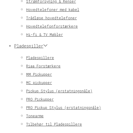
Strømforsyning & Renser
Hovedtelefoner med kabel
Trådløse hovedtelefoner
Hovedtelefonforstærkere
Hi-fi & TV Møbler
Pladespiller
Pladespillere
Riaa Forstærkere
MM Pickupper
MC pickupper
Pickup Stylus (erstatningsnåle)
PRO Pickupper
PRO Pickup Stylus (erstatningsnåle)
Tonearme
Tilbehør til Pladespillere