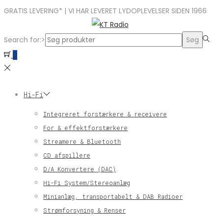
GRATIS LEVERING* | VI HAR LEVERET LYDOPLEVELSER SIDEN 1966
Search for:>
Søg
0
Hi-Fi
Integreret forstærkere & receivere
For & effektforstærkere
Streamere & Bluetooth
CD afspillere
D/A Konvertere (DAC)
Hi-Fi System/Stereoanlæg
Minianlæg, transportabelt & DAB Radioer
Strømforsyning & Renser