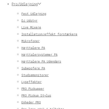
Pro/Udlejning
Fest Udlejning
DJ Udstyr
Live Mixere
Installation/effekt forstærkere
Mikrofoner
Højttalere PA
Højttalersystemer PA
Højttalere PA Udendørs
Subwoofere PA
Studiemonitorer
Lyseffekter
PRO Pickupper
PRO Pickup Stylus
Enheder PRO