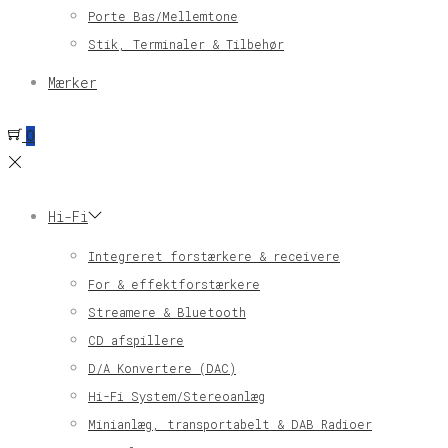
Porte Bas/Mellemtone
Stik, Terminaler & Tilbehør
Mærker
0
Hi-Fi
Integreret forstærkere & receivere
For & effektforstærkere
Streamere & Bluetooth
CD afspillere
D/A Konvertere (DAC)
Hi-Fi System/Stereoanlæg
Minianlæg, transportabelt & DAB Radioer