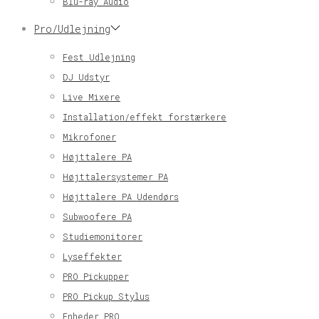
Blu-ray Audio
Pro/Udlejning
Fest Udlejning
DJ Udstyr
Live Mixere
Installation/effekt forstærkere
Mikrofoner
Højttalere PA
Højttalersystemer PA
Højttalere PA Udendørs
Subwoofere PA
Studiemonitorer
Lyseffekter
PRO Pickupper
PRO Pickup Stylus
Enheder PRO