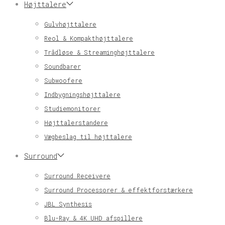
Højttalere
Gulvhøjttalere
Reol & Kompakthøjttalere
Trådløse & Streaminghøjttalere
Soundbarer
Subwoofere
Indbygningshøjttalere
Studiemonitorer
Højttalerstandere
Vægbeslag til højttalere
Surround
Surround Receivere
Surround Processorer & effektforstærkere
JBL Synthesis
Blu-Ray & 4K UHD afspillere