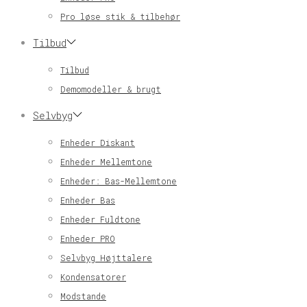
Pro løse stik & tilbehør
Tilbud
Tilbud
Demomodeller & brugt
Selvbyg
Enheder Diskant
Enheder Mellemtone
Enheder: Bas-Mellemtone
Enheder Bas
Enheder Fuldtone
Enheder PRO
Selvbyg Højttalere
Kondensatorer
Modstande