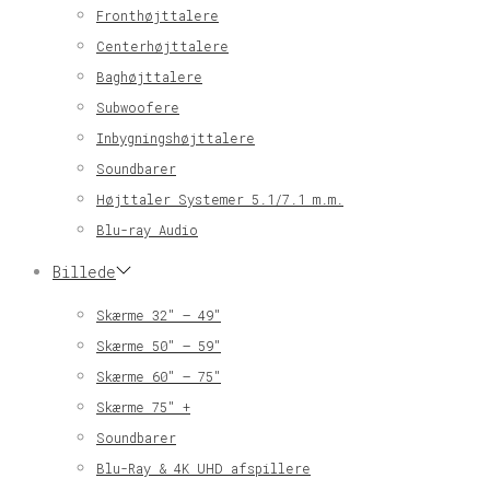
Fronthøjttalere
Centerhøjttalere
Baghøjttalere
Subwoofere
Inbygningshøjttalere
Soundbarer
Højttaler Systemer 5.1/7.1 m.m.
Blu-ray Audio
Billede
Skærme 32″ – 49″
Skærme 50″ – 59″
Skærme 60″ – 75″
Skærme 75″ +
Soundbarer
Blu-Ray & 4K UHD afspillere