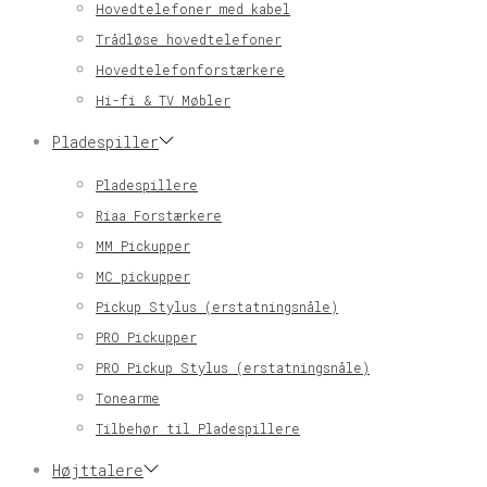
Hovedtelefoner med kabel
Trådløse hovedtelefoner
Hovedtelefonforstærkere
Hi-fi & TV Møbler
Pladespiller
Pladespillere
Riaa Forstærkere
MM Pickupper
MC pickupper
Pickup Stylus (erstatningsnåle)
PRO Pickupper
PRO Pickup Stylus (erstatningsnåle)
Tonearme
Tilbehør til Pladespillere
Højttalere