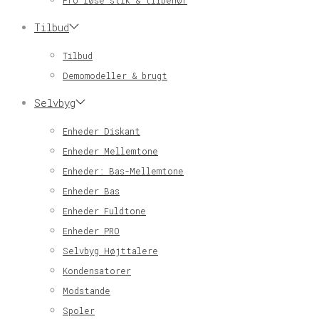
Pro løse stik & tilbehør
Tilbud
Tilbud
Demomodeller & brugt
Selvbyg
Enheder Diskant
Enheder Mellemtone
Enheder: Bas-Mellemtone
Enheder Bas
Enheder Fuldtone
Enheder PRO
Selvbyg Højttalere
Kondensatorer
Modstande
Spoler