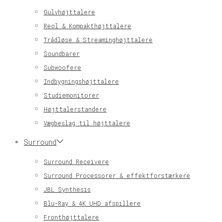
Gulvhøjttalere
Reol & Kompakthøjttalere
Trådløse & Streaminghøjttalere
Soundbarer
Subwoofere
Indbygningshøjttalere
Studiemonitorer
Højttalerstandere
Vægbeslag til højttalere
Surround
Surround Receivere
Surround Processorer & effektforstærkere
JBL Synthesis
Blu-Ray & 4K UHD afspillere
Fronthøjttalere