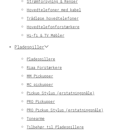
Strømforsyning & Renser
Hovedtelefoner med kabel
Trådløse hovedtelefoner
Hovedtelefonforstærkere
Hi-fi & TV Møbler
Pladespiller
Pladespillere
Riaa Forstærkere
MM Pickupper
MC pickupper
Pickup Stylus (erstatningsnåle)
PRO Pickupper
PRO Pickup Stylus (erstatningsnåle)
Tonearme
Tilbehør til Pladespillere