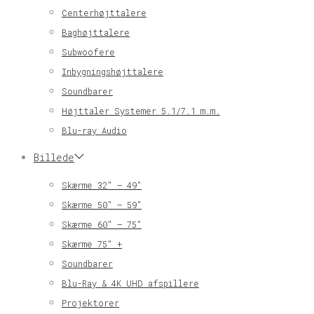
Centerhøjttalere
Baghøjttalere
Subwoofere
Inbygningshøjttalere
Soundbarer
Højttaler Systemer 5.1/7.1 m.m.
Blu-ray Audio
Billede
Skærme 32″ – 49″
Skærme 50″ – 59″
Skærme 60″ – 75″
Skærme 75″ +
Soundbarer
Blu-Ray & 4K UHD afspillere
Projektorer