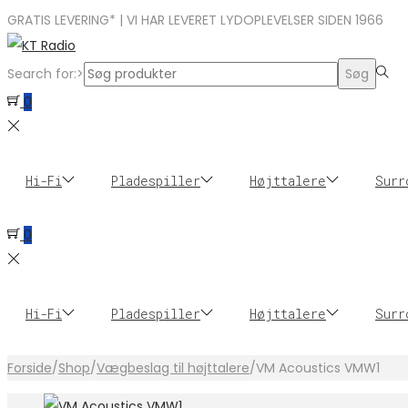
GRATIS LEVERING* | VI HAR LEVERET LYDOPLEVELSER SIDEN 1966
Search for:>
Søg
0
Hi-Fi
Pladespiller
Højttalere
Surr
0
Hi-Fi
Pladespiller
Højttalere
Surr
Forside
/
Shop
/
Vægbeslag til højttalere
/
VM Acoustics VMW1