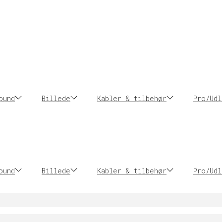
ound
Billede
Kabler & tilbehør
Pro/Udl
ound
Billede
Kabler & tilbehør
Pro/Udl