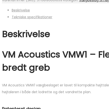
Varenummer (SKU):
5708195001059
Kategori:
Vægbeslag til høj
Beskrivelse
Tekniske specifikationer
Beskrivelse
VM Acoustics VMW1 – Fl
bredt greb
VM Acoustics VMW1 vægbeslaget er lavet til kompakte højttalere o
højtaleren i både det lodrette og det vandrette plan.
Patenteret design