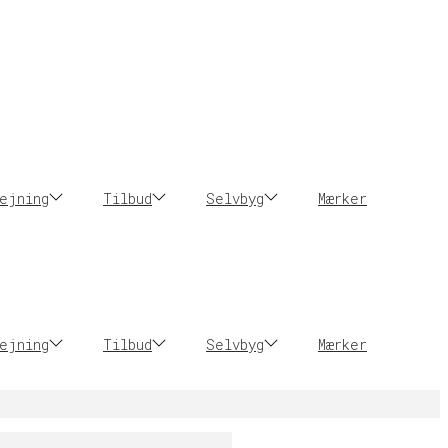
ejning
Tilbud
Selvbyg
Mærker
ejning
Tilbud
Selvbyg
Mærker