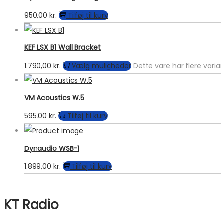
950,00
kr.
Tilføj til kurv
KEF LSX B1 Wall Bracket
1.790,00
kr.
Vælg muligheder
Dette vare har flere var
VM Acoustics W.5
595,00
kr.
Tilføj til kurv
Dynaudio WSB-1
1.899,00
kr.
Tilføj til kurv
KT Radio