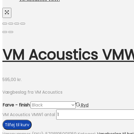
VM Acoustics VM
595,00
kr.
Vægbeslag fra VM Acoustics
Farve - finish
Ryd
VM Acoustics VMW1 antal
Tilføj til kurv