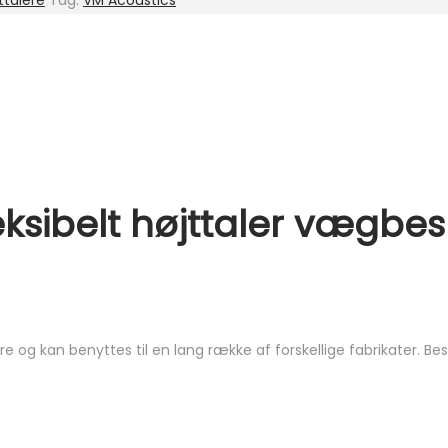
ttalere
Tag:
VM Acoustics
eksibelt højttaler vægbe
g kan benyttes til en lang række af forskellige fabrikater. Besla