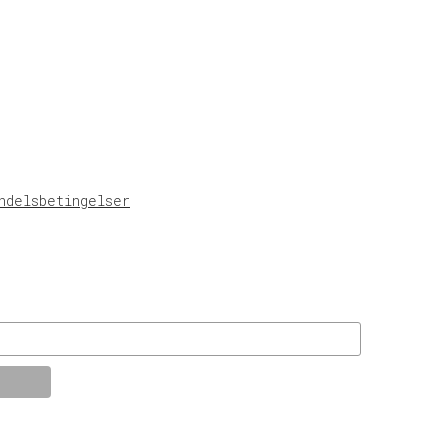
ndelsbetingelser
© KT Radio -2024