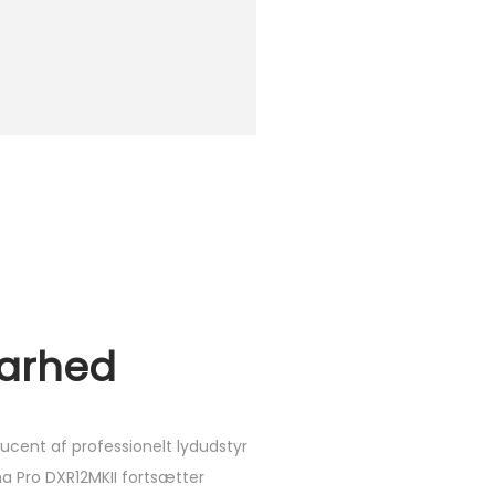
larhed
cent af professionelt lydudstyr
a Pro DXR12MKII fortsætter