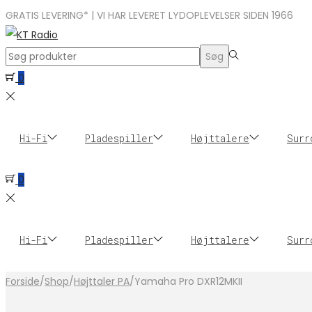
GRATIS LEVERING* | VI HAR LEVERET LYDOPLEVELSER SIDEN 1966
Search
Søg
for:>
0
Hi-Fi
Pladespiller
Højttalere
Surr
0
Hi-Fi
Pladespiller
Højttalere
Surr
Forside
/
Shop
/
Højttaler PA
/
Yamaha Pro DXR12MKII