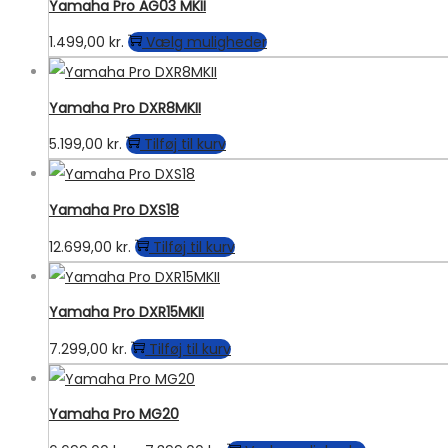
kan
Yamaha Pro AG03 MKII
vælges
Dette
1.499,00
kr.
Vælg muligheder
på
vare
varesiden
har
Yamaha Pro DXR8MKII
flere
5.199,00
kr.
Tilføj til kurv
varianter.
Mulighederne
kan
Yamaha Pro DXS18
vælges
12.699,00
kr.
Tilføj til kurv
på
varesiden
Yamaha Pro DXR15MKII
7.299,00
kr.
Tilføj til kurv
Yamaha Pro MG20