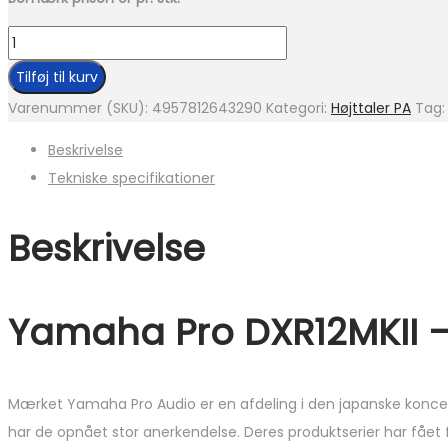
Yamaha
Pro
Tilføj til kurv
DXR12MKII
Varenummer (SKU):
4957812643290
Kategori:
Højttaler PA
Tag
antal
Beskrivelse
Tekniske specifikationer
Beskrivelse
Yamaha Pro DXR12MKII – 
Mærket Yamaha Pro Audio er en afdeling i den japanske konce
har de opnået stor anerkendelse. Deres produktserier har fåe