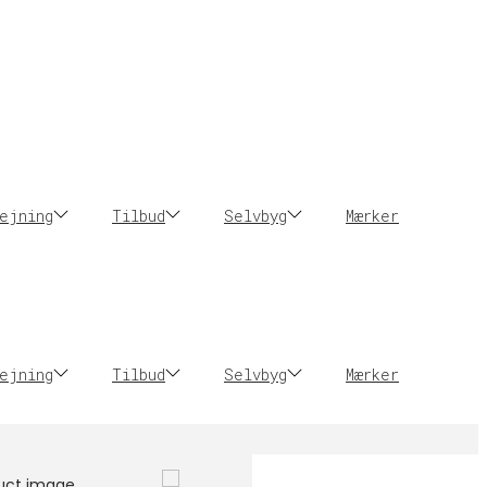
ejning
Tilbud
Selvbyg
Mærker
ejning
Tilbud
Selvbyg
Mærker