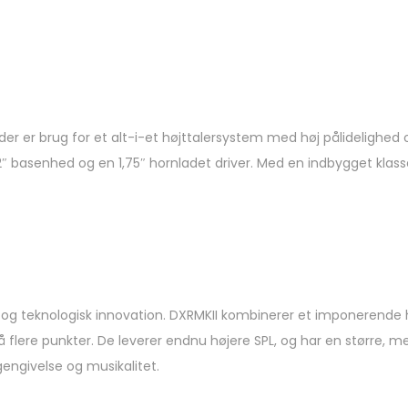
er er brug for et alt-i-et højttalersystem med høj pålidelighed o
2″ basenhed og en 1,75″ hornladet driver. Med en indbygget klas
t og teknologisk innovation. DXRMKII kombinerer et imponerende
 flere punkter. De leverer endnu højere SPL, og har en større, me
ngivelse og musikalitet.