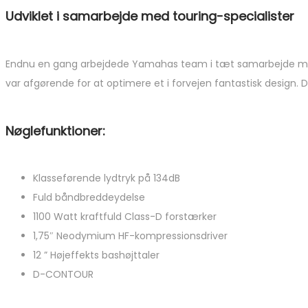
Udviklet i samarbejde med touring-specialister
Endnu en gang arbejdede Yamahas team i tæt samarbejde med tou
var afgørende for at optimere et i forvejen fantastisk design. 
Nøglefunktioner:
Klasseførende lydtryk på 134dB
Fuld båndbreddeydelse
1100 Watt kraftfuld Class-D forstærker
1,75″ Neodymium HF-kompressionsdriver
12 ” Højeffekts bashøjttaler
D-CONTOUR