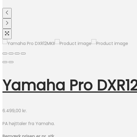
Yamaha Pro DXR12
6.499,00
kr.
PA højttaler fra Yamaha.
Bemærk prisen er pr. stk.