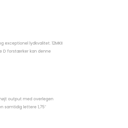
g exceptionel lydkvalitet. 12MKII
se D forstærker kan denne
 højt output med overlegen
n samtidig lettere 1,75″