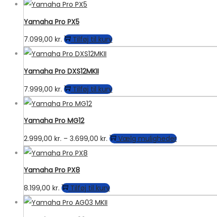
Yamaha Pro PX5
7.099,00
kr.
Tilføj til kurv
Yamaha Pro DXS12MKII
7.999,00
kr.
Tilføj til kurv
Yamaha Pro MG12
Prisinterval:
Dette
2.999,00
kr.
–
3.699,00
kr.
Vælg muligheder
2.999,00 kr.
vare
til
har
Yamaha Pro PX8
3.699,00 kr.
flere
8.199,00
kr.
Tilføj til kurv
varianter.
Muligheder