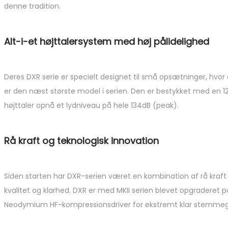
denne tradition.
Alt-i-et højttalersystem med høj pålidelighed
Deres DXR serie er specielt designet til små opsætninger, hvor d
er den næst største model i serien. Den er bestykket med en 1
højttaler opnå et lydniveau på hele 134dB (peak).
Rå kraft og teknologisk innovation
Siden starten har DXR-serien været en kombination af rå kraf
kvalitet og klarhed. DXR er med MKII serien blevet opgraderet på
Neodymium HF-kompressionsdriver for ekstremt klar stemmege