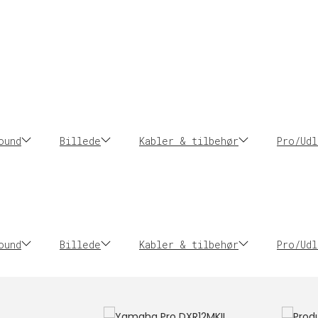
ound
Billede
Kabler & tilbehør
Pro/Udl
ound
Billede
Kabler & tilbehør
Pro/Udl