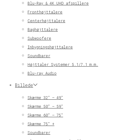
Blu-Ray & 4K UHD afspillere
Fronthøjttalere
Centerhøjttalere
Baghøjttalere
Subwoofere
Inbygningshøjttalere
Soundbarer
Højttaler Systemer 5.1/7.1 m.m.
Blu-ray Audio
Billede
Skærme 32″ – 49″
Skærme 50″ – 59″
Skærme 60″ – 75″
Skærme 75″ +
Soundbarer