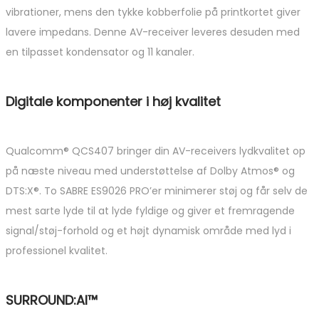
vibrationer, mens den tykke kobberfolie på printkortet giver
lavere impedans. Denne AV-receiver leveres desuden med
en tilpasset kondensator og 11 kanaler.
Digitale komponenter i høj kvalitet
Qualcomm® QCS407 bringer din AV-receivers lydkvalitet op
på næste niveau med understøttelse af Dolby Atmos® og
DTS:X®. To SABRE ES9026 PRO’er minimerer støj og får selv de
mest sarte lyde til at lyde fyldige og giver et fremragende
signal/støj-forhold og et højt dynamisk område med lyd i
professionel kvalitet.
SURROUND:AI™