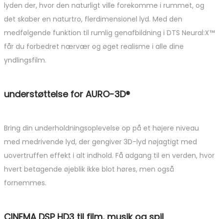
lyden der, hvor den naturligt ville forekomme i rummet, og
det skaber en naturtro, flerdimensionel lyd. Med den
medfølgende funktion til rumlig genafbildning i DTS Neural:X™
får du forbedret nærvær og øget realisme i alle dine
yndlingsfilm.
understøttelse for AURO-3D®
Bring din underholdningsoplevelse op på et højere niveau
med medrivende lyd, der gengiver 3D-lyd nøjagtigt med
uovertruffen effekt i alt indhold. Få adgang til en verden, hvor
hvert betagende øjeblik ikke blot høres, men også
fornemmes.
CINEMA DSP HD3 til film, musik og spil