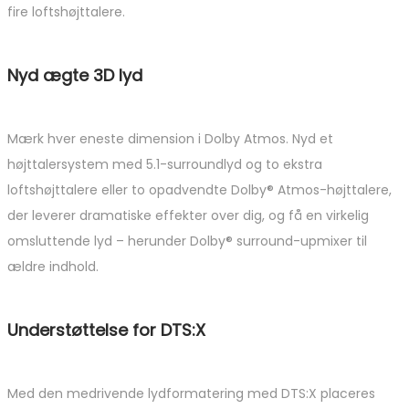
fire loftshøjttalere.
Nyd ægte 3D lyd
Mærk hver eneste dimension i Dolby Atmos. Nyd et
højttalersystem med 5.1-surroundlyd og to ekstra
loftshøjttalere eller to opadvendte Dolby® Atmos-højttalere,
der leverer dramatiske effekter over dig, og få en virkelig
omsluttende lyd – herunder Dolby® surround-upmixer til
ældre indhold.
Understøttelse for DTS:X
Med den medrivende lydformatering med DTS:X placeres