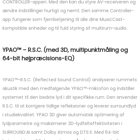
CONTROLLER-appen. Med den kan du styre AV-receiveren og
ændre indstillinger hurtigt og nemt. Den samme Controller-
app fungerer som fjernbetjening til alle dine MusicCast-
kompatible enheder og til fuld styring af multirum-audio.
YPAO™ – R.S.C. (med 3D, multipunktmåling og
64-bit højpræcisions-EQ)
YPAO™-R.S.C. (Reflected Sound Control) analyserer rummets
akustik med den medfølgende YPAO™-mikrofon og indstiller
systemet til den bedste lyd i dit specifikke rum. Den anvender
R.S.C. til at korrigere tidlige refleksioner og leverer surroundlyd
i studiekvalitet. YPAO 3D giver automatisk optimering af
lydparametre og maksimerer 3D-lydfelteffektiviteten i
SURROUND:AI samt Dolby Atmos og DTS:X. Med 64-bit