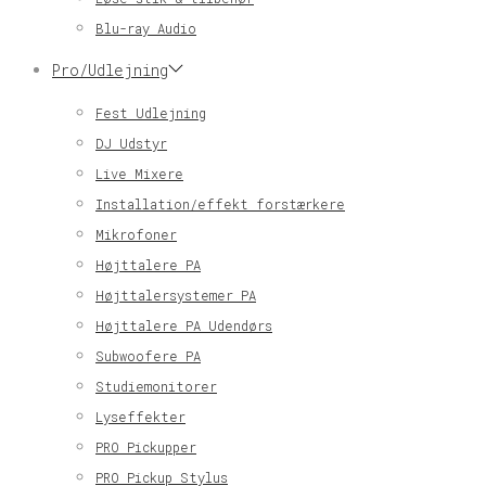
Blu-ray Audio
Pro/Udlejning
Fest Udlejning
DJ Udstyr
Live Mixere
Installation/effekt forstærkere
Mikrofoner
Højttalere PA
Højttalersystemer PA
Højttalere PA Udendørs
Subwoofere PA
Studiemonitorer
Lyseffekter
PRO Pickupper
PRO Pickup Stylus