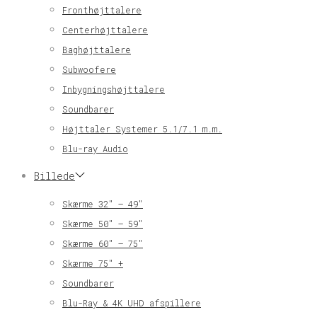
Fronthøjttalere
Centerhøjttalere
Baghøjttalere
Subwoofere
Inbygningshøjttalere
Soundbarer
Højttaler Systemer 5.1/7.1 m.m.
Blu-ray Audio
Billede
Skærme 32″ – 49″
Skærme 50″ – 59″
Skærme 60″ – 75″
Skærme 75″ +
Soundbarer
Blu-Ray & 4K UHD afspillere