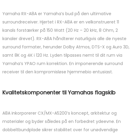
Yamaha RX-A8A er Yamaha’s bud på den ultimative
surroundreceiver. Hjertet i RX-A8A er en velkonstrueret 11
kanals forstærker på 150 Watt (20 Hz – 20 kHz, 8 Ohm, 2
kanaler drevet). RX-A8A håndterer naturligvis alle de nyeste
surround formater, herunder Dolby Atmos, DTS-X og Auro 3D,
samt 8K og 4K i 120 Hz. Lyden tilpasses nemt til dit rum via
Yamaha’s YPAO rum korrektion. En imponerende surround
receiver til den kompromisløse hjemmebio entusiast.
Kvalitetskomponenter til Yamahas flagskib
A8A inkorporerer CX/MX-A5200’s koncept, arkitektur og
materialer og byder således på en forbedret ydeevne. En
dobbeltbundplade sikrer stabilitet over for unødvendige