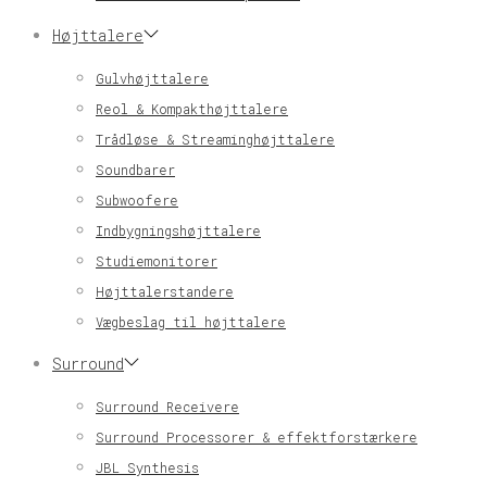
Højttalere
Gulvhøjttalere
Reol & Kompakthøjttalere
Trådløse & Streaminghøjttalere
Soundbarer
Subwoofere
Indbygningshøjttalere
Studiemonitorer
Højttalerstandere
Vægbeslag til højttalere
Surround
Surround Receivere
Surround Processorer & effektforstærkere
JBL Synthesis