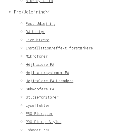
Blu-ray Audio
Pro/Udlejning
Fest Udlejning
DJ Udstyr
Live Mixere
Installation/effekt forstærkere
Mikrofoner
Højttalere PA
Højttalersystemer PA
Højttalere PA Udendørs
Subwoofere PA
Studiemonitorer
Lyseffekter
PRO Pickupper
PRO Pickup Stylus
Enheder PRO