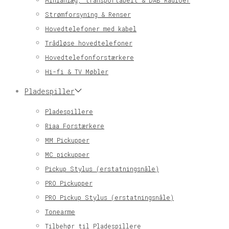
Minianlæg, transportabelt & DAB Radioer
Strømforsyning & Renser
Hovedtelefoner med kabel
Trådløse hovedtelefoner
Hovedtelefonforstærkere
Hi-fi & TV Møbler
Pladespiller
Pladespillere
Riaa Forstærkere
MM Pickupper
MC pickupper
Pickup Stylus (erstatningsnåle)
PRO Pickupper
PRO Pickup Stylus (erstatningsnåle)
Tonearme
Tilbehør til Pladespillere