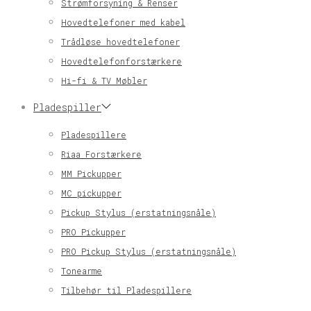
Strømforsyning & Renser
Hovedtelefoner med kabel
Trådløse hovedtelefoner
Hovedtelefonforstærkere
Hi-fi & TV Møbler
Pladespiller
Pladespillere
Riaa Forstærkere
MM Pickupper
MC pickupper
Pickup Stylus (erstatningsnåle)
PRO Pickupper
PRO Pickup Stylus (erstatningsnåle)
Tonearme
Tilbehør til Pladespillere