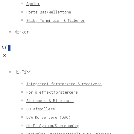
Spoler
Porte Bas/Mellemtone
Stik, Terminaler & Tilbehør
Mærker
0
Hi-Fi
Integreret forstærkere & receivere
For & effektforstærkere
Streamere & Bluetooth
CD afspillere
D/A Konvertere (DAC)
Hi-Fi System/Stereoanlæg