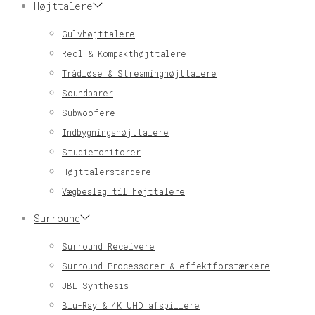
Højttalere
Gulvhøjttalere
Reol & Kompakthøjttalere
Trådløse & Streaminghøjttalere
Soundbarer
Subwoofere
Indbygningshøjttalere
Studiemonitorer
Højttalerstandere
Vægbeslag til højttalere
Surround
Surround Receivere
Surround Processorer & effektforstærkere
JBL Synthesis
Blu-Ray & 4K UHD afspillere