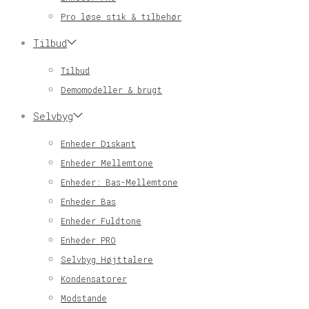
Pro løse stik & tilbehør
Tilbud
Tilbud
Demomodeller & brugt
Selvbyg
Enheder Diskant
Enheder Mellemtone
Enheder: Bas-Mellemtone
Enheder Bas
Enheder Fuldtone
Enheder PRO
Selvbyg Højttalere
Kondensatorer
Modstande