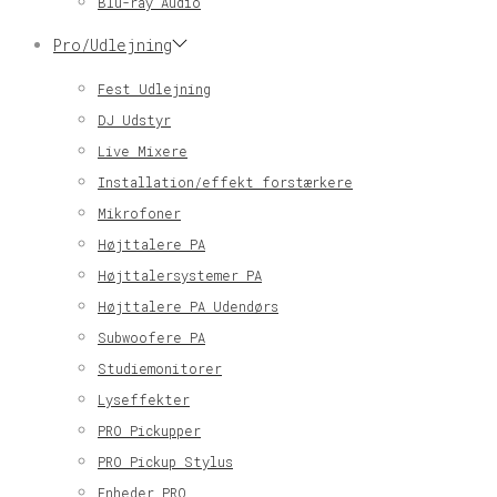
Blu-ray Audio
Pro/Udlejning
Fest Udlejning
DJ Udstyr
Live Mixere
Installation/effekt forstærkere
Mikrofoner
Højttalere PA
Højttalersystemer PA
Højttalere PA Udendørs
Subwoofere PA
Studiemonitorer
Lyseffekter
PRO Pickupper
PRO Pickup Stylus
Enheder PRO