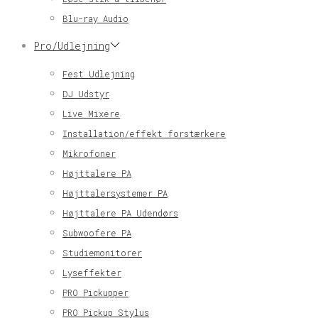
Blu-ray Audio
Pro/Udlejning
Fest Udlejning
DJ Udstyr
Live Mixere
Installation/effekt forstærkere
Mikrofoner
Højttalere PA
Højttalersystemer PA
Højttalere PA Udendørs
Subwoofere PA
Studiemonitorer
Lyseffekter
PRO Pickupper
PRO Pickup Stylus