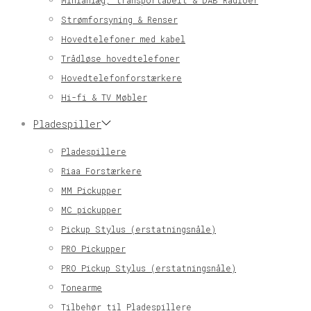
Minianlæg, transportabelt & DAB Radioer
Strømforsyning & Renser
Hovedtelefoner med kabel
Trådløse hovedtelefoner
Hovedtelefonforstærkere
Hi-fi & TV Møbler
Pladespiller
Pladespillere
Riaa Forstærkere
MM Pickupper
MC pickupper
Pickup Stylus (erstatningsnåle)
PRO Pickupper
PRO Pickup Stylus (erstatningsnåle)
Tonearme
Tilbehør til Pladespillere