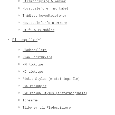
Strømforsyning & Renser
Hovedtelefoner med kabel
Trådløse hovedtelefoner
Hovedtelefonforstærkere
Hi-fi & TV Møbler
Pladespiller
Pladespillere
Riaa Forstærkere
MM Pickupper
MC pickupper
Pickup Stylus (erstatningsnåle)
PRO Pickupper
PRO Pickup Stylus (erstatningsnåle)
Tonearme
Tilbehør til Pladespillere