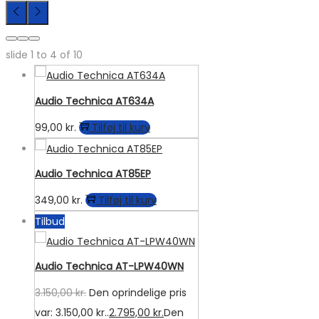
slide
1 to 4
of 10
Audio Technica AT634A
99,00
kr.
Tilføj til kurv
Audio Technica AT85EP
349,00
kr.
Tilføj til kurv
Tilbud
Audio Technica AT-LPW40WN
3.150,00
kr.
Den oprindelige pris
var: 3.150,00 kr..
2.795,00
kr.
Den