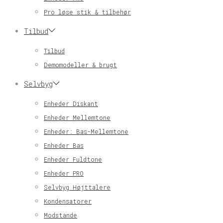
Pro løse stik & tilbehør
Tilbud
Tilbud
Demomodeller & brugt
Selvbyg
Enheder Diskant
Enheder Mellemtone
Enheder: Bas-Mellemtone
Enheder Bas
Enheder Fuldtone
Enheder PRO
Selvbyg Højttalere
Kondensatorer
Modstande