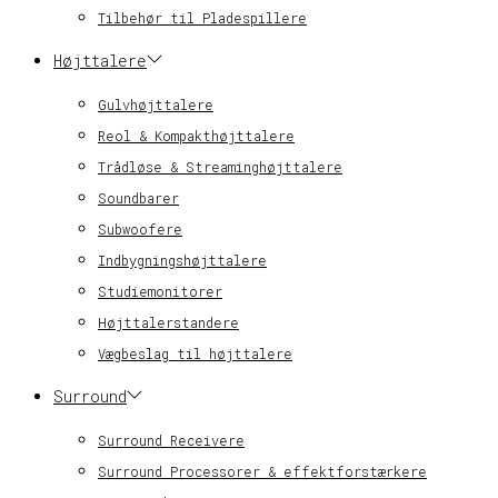
Tilbehør til Pladespillere
Højttalere
Gulvhøjttalere
Reol & Kompakthøjttalere
Trådløse & Streaminghøjttalere
Soundbarer
Subwoofere
Indbygningshøjttalere
Studiemonitorer
Højttalerstandere
Vægbeslag til højttalere
Surround
Surround Receivere
Surround Processorer & effektforstærkere