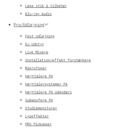
Løse stik & tilbehør
Blu-ray Audio
Pro/Udlejning
Fest Udlejning
DJ Udstyr
Live Mixere
Installation/effekt forstærkere
Mikrofoner
Højttalere PA
Højttalersystemer PA
Højttalere PA Udendørs
Subwoofere PA
Studiemonitorer
Lyseffekter
PRO Pickupper