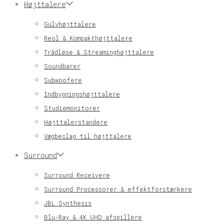
Højttalere
Gulvhøjttalere
Reol & Kompakthøjttalere
Trådløse & Streaminghøjttalere
Soundbarer
Subwoofere
Indbygningshøjttalere
Studiemonitorer
Højttalerstandere
Vægbeslag til højttalere
Surround
Surround Receivere
Surround Processorer & effektforstærkere
JBL Synthesis
Blu-Ray & 4K UHD afspillere