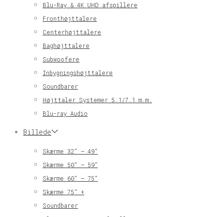
Blu-Ray & 4K UHD afspillere
Fronthøjttalere
Centerhøjttalere
Baghøjttalere
Subwoofere
Inbygningshøjttalere
Soundbarer
Højttaler Systemer 5.1/7.1 m.m.
Blu-ray Audio
Billede
Skærme 32″ – 49″
Skærme 50″ – 59″
Skærme 60″ – 75″
Skærme 75″ +
Soundbarer