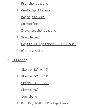
Fronthøjttalere
Centerhøjttalere
Baghøjttalere
Subwoofere
Inbygningshøjttalere
Soundbarer
Højttaler Systemer 5.1/7.1 m.m.
Blu-ray Audio
Billede
Skærme 32″ – 49″
Skærme 50″ – 59″
Skærme 60″ – 75″
Skærme 75″ +
Soundbarer
Blu-Ray & 4K UHD afspillere