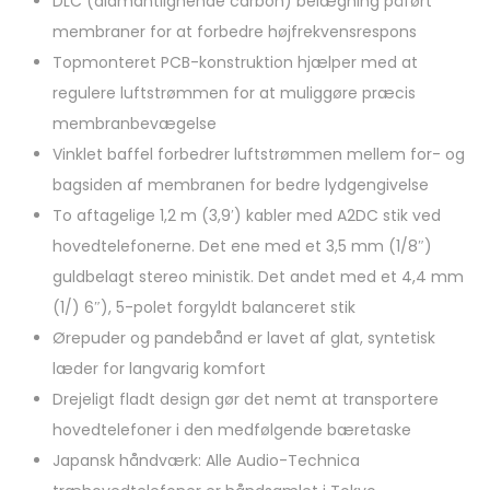
DLC (diamantlignende carbon) belægning påført
membraner for at forbedre højfrekvensrespons
Topmonteret PCB-konstruktion hjælper med at
regulere luftstrømmen for at muliggøre præcis
membranbevægelse
Vinklet baffel forbedrer luftstrømmen mellem for- og
bagsiden af ​​membranen for bedre lydgengivelse
To aftagelige 1,2 m (3,9′) kabler med A2DC stik ved
hovedtelefonerne. Det ene med et 3,5 mm (1/8″)
guldbelagt stereo ministik. Det andet med et 4,4 mm
(1/) 6″), 5-polet forgyldt balanceret stik
Ørepuder og pandebånd er lavet af glat, syntetisk
læder for langvarig komfort
Drejeligt fladt design gør det nemt at transportere
hovedtelefoner i den medfølgende bæretaske
Japansk håndværk: Alle Audio-Technica