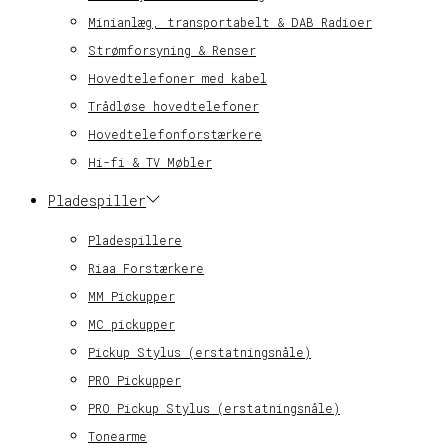
Minianlæg, transportabelt & DAB Radioer
Strømforsyning & Renser
Hovedtelefoner med kabel
Trådløse hovedtelefoner
Hovedtelefonforstærkere
Hi-fi & TV Møbler
Pladespiller
Pladespillere
Riaa Forstærkere
MM Pickupper
MC pickupper
Pickup Stylus (erstatningsnåle)
PRO Pickupper
PRO Pickup Stylus (erstatningsnåle)
Tonearme