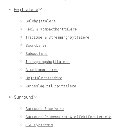
Højttalere
Gulvhøjttalere
Reol & Kompakthøjttalere
Trådløse & Streaminghøjttalere
Soundbarer
Subwoofere
Indbygningshøjttalere
Studiemonitorer
Højttalerstandere
Vægbeslag til højttalere
Surround
Surround Receivere
Surround Processorer & effektforstærkere
JBL Synthesis