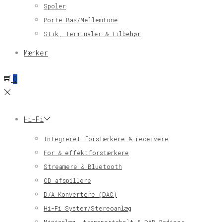
Spoler
Porte Bas/Mellemtone
Stik, Terminaler & Tilbehør
Mærker
0
Hi-Fi
Integreret forstærkere & receivere
For & effektforstærkere
Streamere & Bluetooth
CD afspillere
D/A Konvertere (DAC)
Hi-Fi System/Stereoanlæg