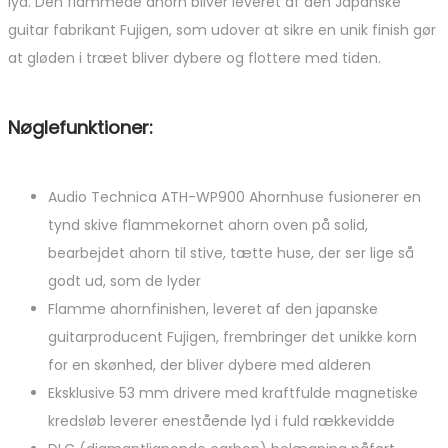
lyd. Den flammede ahorn bliver leveret af den Japanske
guitar fabrikant Fujigen, som udover at sikre en unik finish gør
at gløden i træet bliver dybere og flottere med tiden.
Nøglefunktioner:
Audio Technica ATH-WP900 Ahornhuse fusionerer en
tynd skive flammekornet ahorn oven på solid,
bearbejdet ahorn til stive, tætte huse, der ser lige så
godt ud, som de lyder
Flamme ahornfinishen, leveret af den japanske
guitarproducent Fujigen, frembringer det unikke korn
for en skønhed, der bliver dybere med alderen
Eksklusive 53 mm drivere med kraftfulde magnetiske
kredsløb leverer enestående lyd i fuld rækkevidde