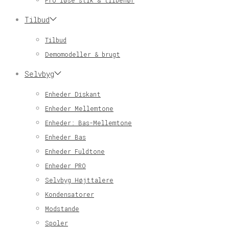
Pro løse stik & tilbehør
Tilbud
Tilbud
Demomodeller & brugt
Selvbyg
Enheder Diskant
Enheder Mellemtone
Enheder: Bas-Mellemtone
Enheder Bas
Enheder Fuldtone
Enheder PRO
Selvbyg Højttalere
Kondensatorer
Modstande
Spoler