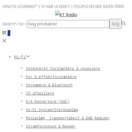
GRATIS LEVERING* | VI HAR LEVERET LYDOPLEVELSER SIDEN 1966
Search for:>
Søg
0
Hi-Fi
Integreret forstærkere & receivere
For & effektforstærkere
Streamere & Bluetooth
CD afspillere
D/A Konvertere (DAC)
Hi-Fi System/Stereoanlæg
Minianlæg, transportabelt & DAB Radioer
Strømforsyning & Renser