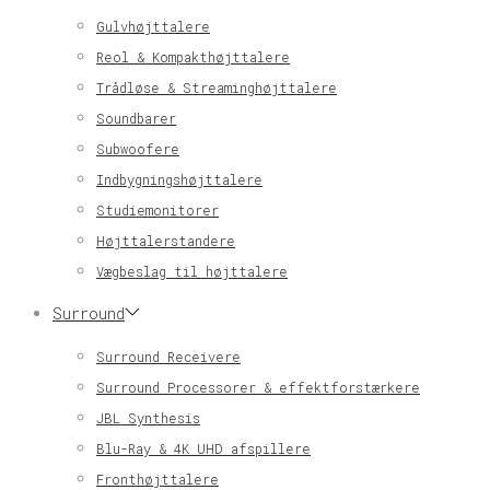
Gulvhøjttalere
Reol & Kompakthøjttalere
Trådløse & Streaminghøjttalere
Soundbarer
Subwoofere
Indbygningshøjttalere
Studiemonitorer
Højttalerstandere
Vægbeslag til højttalere
Surround
Surround Receivere
Surround Processorer & effektforstærkere
JBL Synthesis
Blu-Ray & 4K UHD afspillere
Fronthøjttalere