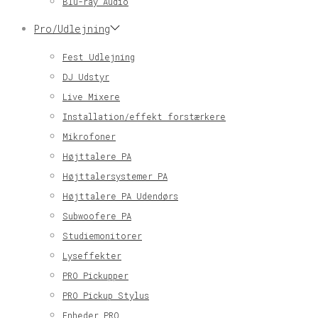
Blu-ray Audio
Pro/Udlejning
Fest Udlejning
DJ Udstyr
Live Mixere
Installation/effekt forstærkere
Mikrofoner
Højttalere PA
Højttalersystemer PA
Højttalere PA Udendørs
Subwoofere PA
Studiemonitorer
Lyseffekter
PRO Pickupper
PRO Pickup Stylus
Enheder PRO