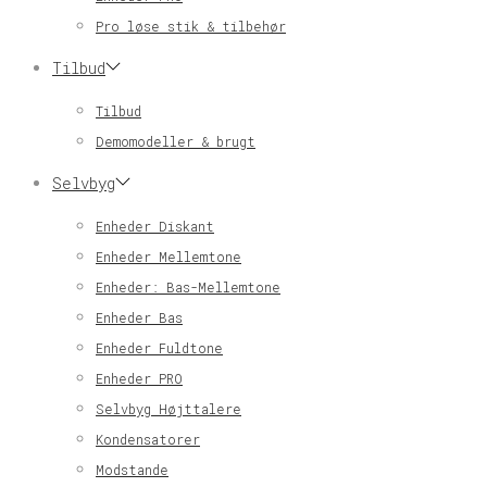
Pro løse stik & tilbehør
Tilbud
Tilbud
Demomodeller & brugt
Selvbyg
Enheder Diskant
Enheder Mellemtone
Enheder: Bas-Mellemtone
Enheder Bas
Enheder Fuldtone
Enheder PRO
Selvbyg Højttalere
Kondensatorer
Modstande