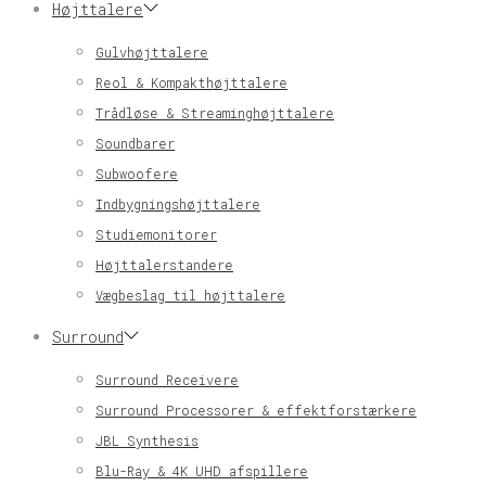
Højttalere
Gulvhøjttalere
Reol & Kompakthøjttalere
Trådløse & Streaminghøjttalere
Soundbarer
Subwoofere
Indbygningshøjttalere
Studiemonitorer
Højttalerstandere
Vægbeslag til højttalere
Surround
Surround Receivere
Surround Processorer & effektforstærkere
JBL Synthesis
Blu-Ray & 4K UHD afspillere