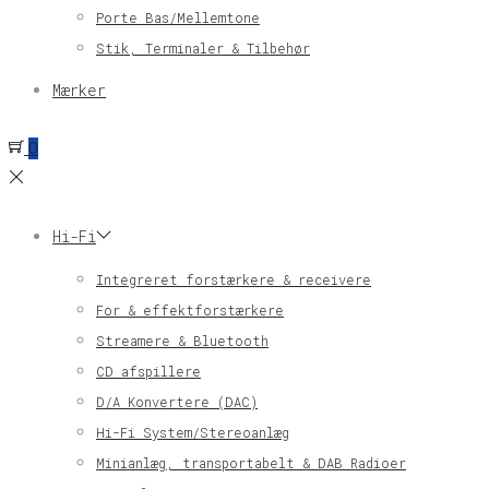
Porte Bas/Mellemtone
Stik, Terminaler & Tilbehør
Mærker
0
Hi-Fi
Integreret forstærkere & receivere
For & effektforstærkere
Streamere & Bluetooth
CD afspillere
D/A Konvertere (DAC)
Hi-Fi System/Stereoanlæg
Minianlæg, transportabelt & DAB Radioer