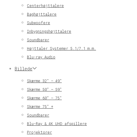
Centerhøjttalere
Baghøjttalere
Subwoofere
Inbygningshøjttalere
Soundbarer
Højttaler Systemer 5.1/7.1 m.m.
Blu-ray Audio
Billede
Skærme 32″ – 49″
Skærme 50″ – 59″
Skærme 60″ – 75″
Skærme 75″ +
Soundbarer
Blu-Ray & 4K UHD afspillere
Projektorer