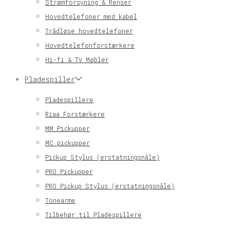
Strømforsyning & Renser
Hovedtelefoner med kabel
Trådløse hovedtelefoner
Hovedtelefonforstærkere
Hi-fi & TV Møbler
Pladespiller
Pladespillere
Riaa Forstærkere
MM Pickupper
MC pickupper
Pickup Stylus (erstatningsnåle)
PRO Pickupper
PRO Pickup Stylus (erstatningsnåle)
Tonearme
Tilbehør til Pladespillere