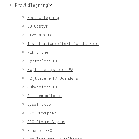
Pro/Udlejning
Fest Udlejning
DJ Udstyr
Live Mixere
Installation/effekt forstærkere
Mikrofoner
Højttalere PA
Højttalersystemer PA
Højttalere PA Udendørs
Subwoofere PA
Studiemonitorer
Lyseffekter
PRO Pickupper
PRO Pickup Stylus
Enheder PRO