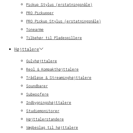
Pickup Stylus (erstatningsnåle)
PRO Pickupper
PRO Pickup Stylus (erstatningsnåle)
Tonearme
Tilbehør til Pladespillere
Højttalere
Gulvhøjttalere
Reol & Kompakthøjttalere
Trådløse & Streaminghøjttalere
Soundbarer
Subwoofere
Indbygningshøjttalere
Studiemonitorer
Højttalerstandere
Vægbeslag til højttalere