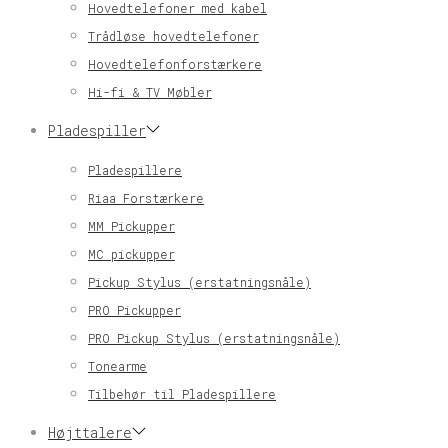
Hovedtelefoner med kabel
Trådløse hovedtelefoner
Hovedtelefonforstærkere
Hi-fi & TV Møbler
Pladespiller
Pladespillere
Riaa Forstærkere
MM Pickupper
MC pickupper
Pickup Stylus (erstatningsnåle)
PRO Pickupper
PRO Pickup Stylus (erstatningsnåle)
Tonearme
Tilbehør til Pladespillere
Højttalere