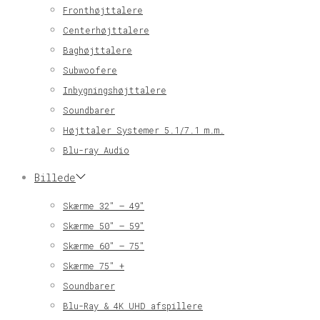
Fronthøjttalere
Centerhøjttalere
Baghøjttalere
Subwoofere
Inbygningshøjttalere
Soundbarer
Højttaler Systemer 5.1/7.1 m.m.
Blu-ray Audio
Billede
Skærme 32″ – 49″
Skærme 50″ – 59″
Skærme 60″ – 75″
Skærme 75″ +
Soundbarer
Blu-Ray & 4K UHD afspillere