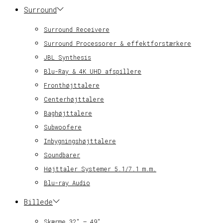
Surround
Surround Receivere
Surround Processorer & effektforstærkere
JBL Synthesis
Blu-Ray & 4K UHD afspillere
Fronthøjttalere
Centerhøjttalere
Baghøjttalere
Subwoofere
Inbygningshøjttalere
Soundbarer
Højttaler Systemer 5.1/7.1 m.m.
Blu-ray Audio
Billede
Skærme 32″ – 49″