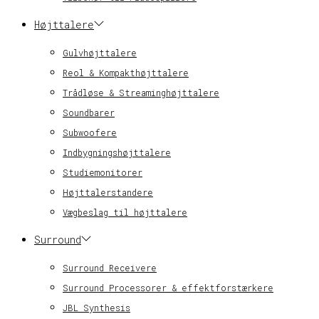
Højttalere
Gulvhøjttalere
Reol & Kompakthøjttalere
Trådløse & Streaminghøjttalere
Soundbarer
Subwoofere
Indbygningshøjttalere
Studiemonitorer
Højttalerstandere
Vægbeslag til højttalere
Surround
Surround Receivere
Surround Processorer & effektforstærkere
JBL Synthesis