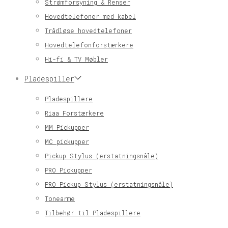
Strømforsyning & Renser
Hovedtelefoner med kabel
Trådløse hovedtelefoner
Hovedtelefonforstærkere
Hi-fi & TV Møbler
Pladespiller
Pladespillere
Riaa Forstærkere
MM Pickupper
MC pickupper
Pickup Stylus (erstatningsnåle)
PRO Pickupper
PRO Pickup Stylus (erstatningsnåle)
Tonearme
Tilbehør til Pladespillere