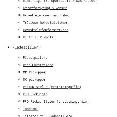
Minianlæg, transportabelt & DAB Radioer
Strømforsyning & Renser
Hovedtelefoner med kabel
Trådløse hovedtelefoner
Hovedtelefonforstærkere
Hi-fi & TV Møbler
Pladespiller
Pladespillere
Riaa Forstærkere
MM Pickupper
MC pickupper
Pickup Stylus (erstatningsnåle)
PRO Pickupper
PRO Pickup Stylus (erstatningsnåle)
Tonearme
Tilbehør til Pladespillere