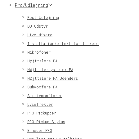
Pro/Udlejning
Fest Udlejning
DJ Udstyr
Live Mixere
Installation/effekt forstærkere
Mikrofoner
Højttalere PA
Højttalersystemer PA
Højttalere PA Udendørs
Subwoofere PA
Studiemonitorer
Lyseffekter
PRO Pickupper
PRO Pickup Stylus
Enheder PRO