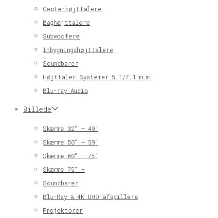
Centerhøjttalere
Baghøjttalere
Subwoofere
Inbygningshøjttalere
Soundbarer
Højttaler Systemer 5.1/7.1 m.m.
Blu-ray Audio
Billede
Skærme 32″ – 49″
Skærme 50″ – 59″
Skærme 60″ – 75″
Skærme 75″ +
Soundbarer
Blu-Ray & 4K UHD afspillere
Projektorer