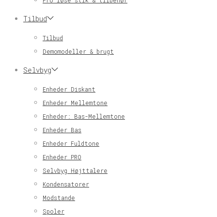
Pro løse stik & tilbehør
Tilbud
Tilbud
Demomodeller & brugt
Selvbyg
Enheder Diskant
Enheder Mellemtone
Enheder: Bas-Mellemtone
Enheder Bas
Enheder Fuldtone
Enheder PRO
Selvbyg Højttalere
Kondensatorer
Modstande
Spoler