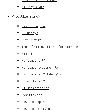
Løse stik & tilbehør
Blu-ray Audio
Pro/Udlejning
Fest Udlejning
DJ Udstyr
Live Mixere
Installation/effekt forstærkere
Mikrofoner
Højttalere PA
Højttalersystemer PA
Højttalere PA Udendørs
Subwoofere PA
Studiemonitorer
Lyseffekter
PRO Pickupper
PRO Pickup Stylus