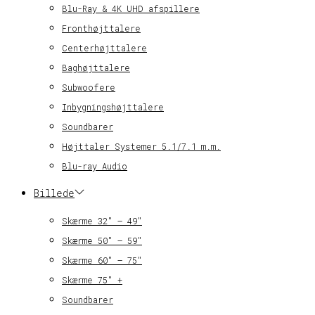
Blu-Ray & 4K UHD afspillere
Fronthøjttalere
Centerhøjttalere
Baghøjttalere
Subwoofere
Inbygningshøjttalere
Soundbarer
Højttaler Systemer 5.1/7.1 m.m.
Blu-ray Audio
Billede
Skærme 32″ – 49″
Skærme 50″ – 59″
Skærme 60″ – 75″
Skærme 75″ +
Soundbarer