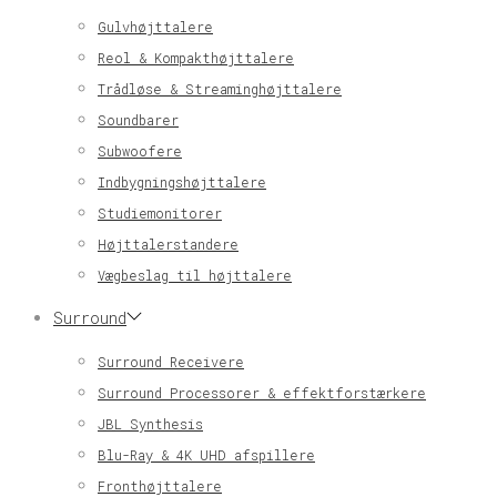
Gulvhøjttalere
Reol & Kompakthøjttalere
Trådløse & Streaminghøjttalere
Soundbarer
Subwoofere
Indbygningshøjttalere
Studiemonitorer
Højttalerstandere
Vægbeslag til højttalere
Surround
Surround Receivere
Surround Processorer & effektforstærkere
JBL Synthesis
Blu-Ray & 4K UHD afspillere
Fronthøjttalere