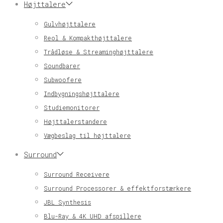
Højttalere
Gulvhøjttalere
Reol & Kompakthøjttalere
Trådløse & Streaminghøjttalere
Soundbarer
Subwoofere
Indbygningshøjttalere
Studiemonitorer
Højttalerstandere
Vægbeslag til højttalere
Surround
Surround Receivere
Surround Processorer & effektforstærkere
JBL Synthesis
Blu-Ray & 4K UHD afspillere