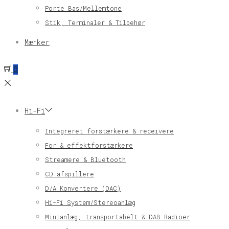
Porte Bas/Mellemtone
Stik, Terminaler & Tilbehør
Mærker
0
Hi-Fi
Integreret forstærkere & receivere
For & effektforstærkere
Streamere & Bluetooth
CD afspillere
D/A Konvertere (DAC)
Hi-Fi System/Stereoanlæg
Minianlæg, transportabelt & DAB Radioer