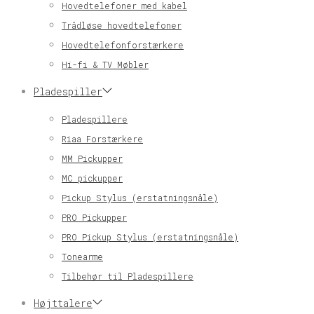
Hovedtelefoner med kabel
Trådløse hovedtelefoner
Hovedtelefonforstærkere
Hi-fi & TV Møbler
Pladespiller
Pladespillere
Riaa Forstærkere
MM Pickupper
MC pickupper
Pickup Stylus (erstatningsnåle)
PRO Pickupper
PRO Pickup Stylus (erstatningsnåle)
Tonearme
Tilbehør til Pladespillere
Højttalere