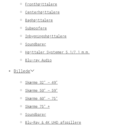
Fronthøjttalere
Centerhøjttalere
Baghøjttalere
Subwoofere
Inbygningshøjttalere
Soundbarer
Højttaler Systemer 5.1/7.1 m.m.
Blu-ray Audio
Billede
Skærme 32″ – 49″
Skærme 50″ – 59″
Skærme 60″ – 75″
Skærme 75″ +
Soundbarer
Blu-Ray & 4K UHD afspillere