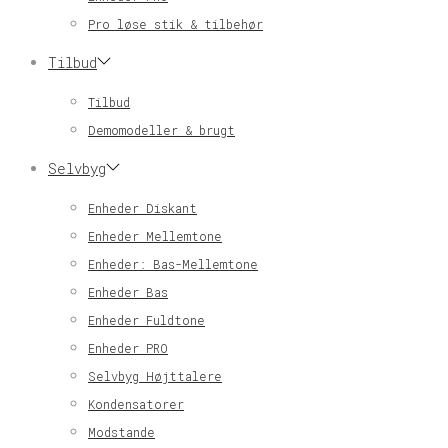
Pro løse stik & tilbehør
Tilbud
Tilbud
Demomodeller & brugt
Selvbyg
Enheder Diskant
Enheder Mellemtone
Enheder: Bas-Mellemtone
Enheder Bas
Enheder Fuldtone
Enheder PRO
Selvbyg Højttalere
Kondensatorer
Modstande