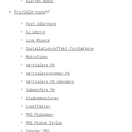
Blu-ray Audio
Pro/Udlejning
Fest Udlejning
DJ Udstyr
Live Mixere
Installation/effekt forstærkere
Mikrofoner
Højttalere PA
Højttalersystemer PA
Højttalere PA Udendørs
Subwoofere PA
Studiemonitorer
Lyseffekter
PRO Pickupper
PRO Pickup Stylus
Enheder PRO