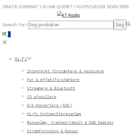
GRATIS LEVERING* | VI HAR LEVERET LYDOPLEVELSER SIDEN 1966
Search for:>
Søg
0
Hi-Fi
Integreret forstærkere & receivere
For & effektforstærkere
Streamere & Bluetooth
CD afspillere
D/A Konvertere (DAC)
Hi-Fi System/Stereoanlæg
Minianlæg, transportabelt & DAB Radioer
Strømforsyning & Renser