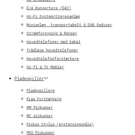
D/A Konvertere (DAC)
Hi-Fi System/Stereoanlæg
Minianlæg, transportabelt & DAB Radioer
Strømforsyning & Renser
Hovedtelefoner med kabel
Trådløse hovedtelefoner
Hovedtelefonforstærkere
Hi-fi & TV Møbler
Pladespiller
Pladespillere
Riaa Forstærkere
MM Pickupper
MC pickupper
Pickup Stylus (erstatningsnåle)
PRO Pickupper