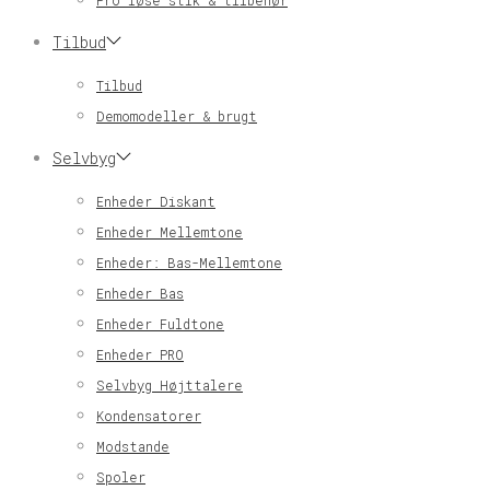
Pro løse stik & tilbehør
Tilbud
Tilbud
Demomodeller & brugt
Selvbyg
Enheder Diskant
Enheder Mellemtone
Enheder: Bas-Mellemtone
Enheder Bas
Enheder Fuldtone
Enheder PRO
Selvbyg Højttalere
Kondensatorer
Modstande
Spoler