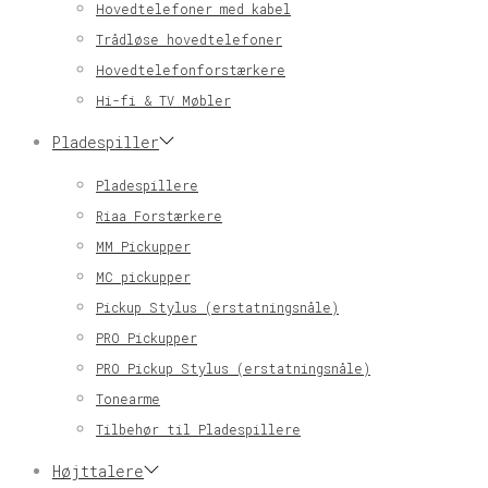
Hovedtelefoner med kabel
Trådløse hovedtelefoner
Hovedtelefonforstærkere
Hi-fi & TV Møbler
Pladespiller
Pladespillere
Riaa Forstærkere
MM Pickupper
MC pickupper
Pickup Stylus (erstatningsnåle)
PRO Pickupper
PRO Pickup Stylus (erstatningsnåle)
Tonearme
Tilbehør til Pladespillere
Højttalere