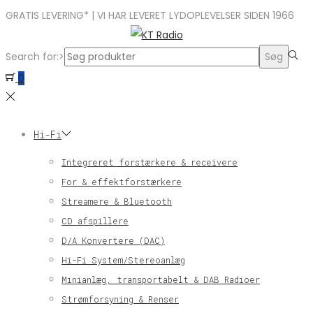
GRATIS LEVERING* | VI HAR LEVERET LYDOPLEVELSER SIDEN 1966
Search for:>
Søg
0
Hi-Fi
Integreret forstærkere & receivere
For & effektforstærkere
Streamere & Bluetooth
CD afspillere
D/A Konvertere (DAC)
Hi-Fi System/Stereoanlæg
Minianlæg, transportabelt & DAB Radioer
Strømforsyning & Renser