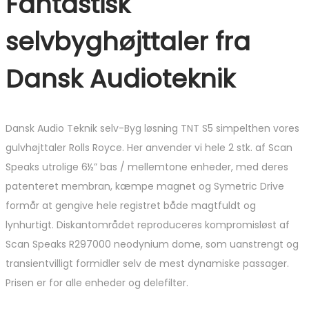
Fantastisk
selvbyghøjttaler fra
Dansk Audioteknik
Dansk Audio Teknik selv-Byg løsning TNT S5 simpelthen vores
gulvhøjttaler Rolls Royce. Her anvender vi hele 2 stk. af Scan
Speaks utrolige 6½” bas / mellemtone enheder, med deres
patenteret membran, kæmpe magnet og Symetric Drive
formår at gengive hele registret både magtfuldt og
lynhurtigt. Diskantområdet reproduceres kompromisløst af
Scan Speaks R297000 neodynium dome, som uanstrengt og
transientvilligt formidler selv de mest dynamiske passager.
Prisen er for alle enheder og delefilter.