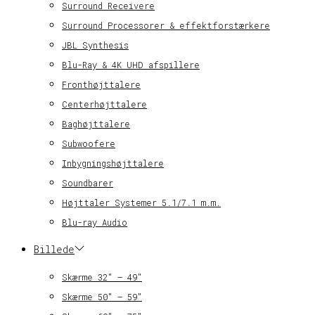
Surround Receivere
Surround Processorer & effektforstærkere
JBL Synthesis
Blu-Ray & 4K UHD afspillere
Fronthøjttalere
Centerhøjttalere
Baghøjttalere
Subwoofere
Inbygningshøjttalere
Soundbarer
Højttaler Systemer 5.1/7.1 m.m.
Blu-ray Audio
Billede
Skærme 32″ – 49″
Skærme 50″ – 59″