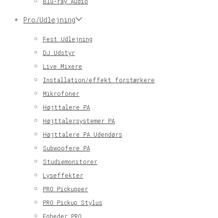
Blu-ray Audio
Pro/Udlejning
Fest Udlejning
DJ Udstyr
Live Mixere
Installation/effekt forstærkere
Mikrofoner
Højttalere PA
Højttalersystemer PA
Højttalere PA Udendørs
Subwoofere PA
Studiemonitorer
Lyseffekter
PRO Pickupper
PRO Pickup Stylus
Enheder PRO