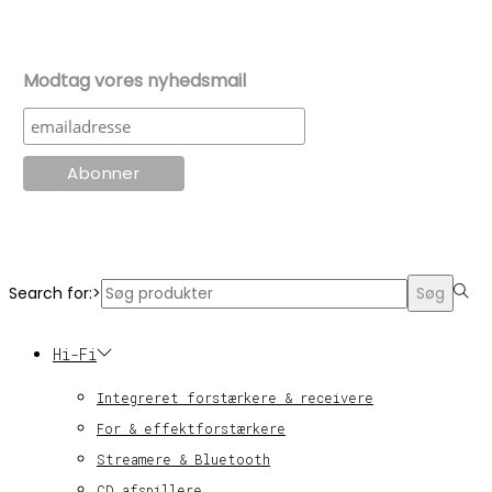
Modtag vores nyhedsmail
© KT Radio -2024
Search for:>
Søg
Hi-Fi
Integreret forstærkere & receivere
For & effektforstærkere
Streamere & Bluetooth
CD afspillere