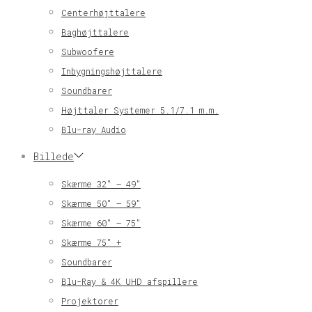
Centerhøjttalere
Baghøjttalere
Subwoofere
Inbygningshøjttalere
Soundbarer
Højttaler Systemer 5.1/7.1 m.m.
Blu-ray Audio
Billede
Skærme 32″ – 49″
Skærme 50″ – 59″
Skærme 60″ – 75″
Skærme 75″ +
Soundbarer
Blu-Ray & 4K UHD afspillere
Projektorer