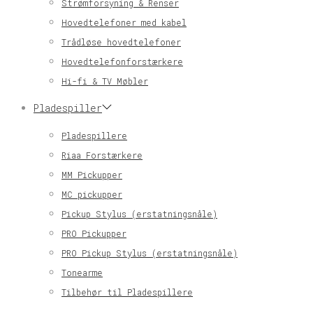
Strømforsyning & Renser
Hovedtelefoner med kabel
Trådløse hovedtelefoner
Hovedtelefonforstærkere
Hi-fi & TV Møbler
Pladespiller
Pladespillere
Riaa Forstærkere
MM Pickupper
MC pickupper
Pickup Stylus (erstatningsnåle)
PRO Pickupper
PRO Pickup Stylus (erstatningsnåle)
Tonearme
Tilbehør til Pladespillere