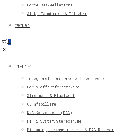
Porte Bas/Mellemtone
Stik, Terminaler & Tilbehør
Mærker
0
Hi-Fi
Integreret forstærkere & receivere
For & effektforstærkere
Streamere & Bluetooth
CD afspillere
D/A Konvertere (DAC)
Hi-Fi System/Stereoanlæg
Minianlæg, transportabelt & DAB Radioer