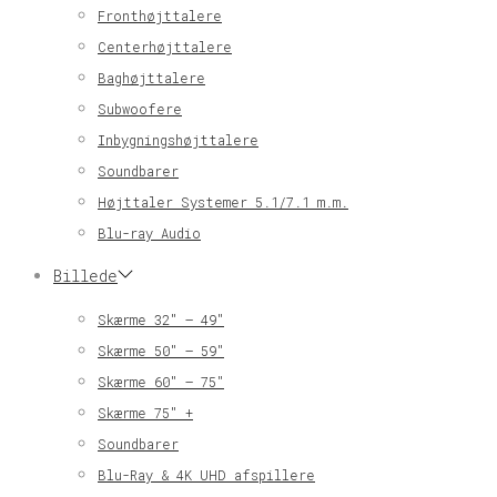
Fronthøjttalere
Centerhøjttalere
Baghøjttalere
Subwoofere
Inbygningshøjttalere
Soundbarer
Højttaler Systemer 5.1/7.1 m.m.
Blu-ray Audio
Billede
Skærme 32″ – 49″
Skærme 50″ – 59″
Skærme 60″ – 75″
Skærme 75″ +
Soundbarer
Blu-Ray & 4K UHD afspillere