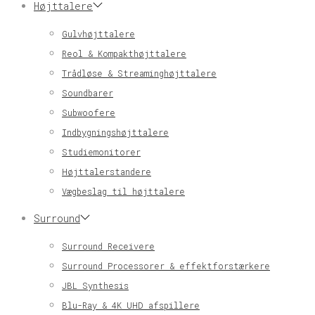
Højttalere
Gulvhøjttalere
Reol & Kompakthøjttalere
Trådløse & Streaminghøjttalere
Soundbarer
Subwoofere
Indbygningshøjttalere
Studiemonitorer
Højttalerstandere
Vægbeslag til højttalere
Surround
Surround Receivere
Surround Processorer & effektforstærkere
JBL Synthesis
Blu-Ray & 4K UHD afspillere