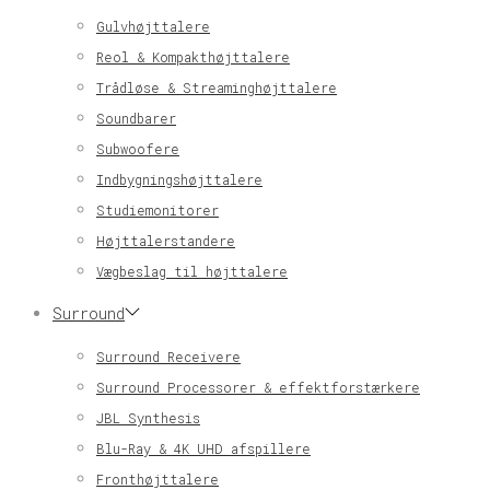
Gulvhøjttalere
Reol & Kompakthøjttalere
Trådløse & Streaminghøjttalere
Soundbarer
Subwoofere
Indbygningshøjttalere
Studiemonitorer
Højttalerstandere
Vægbeslag til højttalere
Surround
Surround Receivere
Surround Processorer & effektforstærkere
JBL Synthesis
Blu-Ray & 4K UHD afspillere
Fronthøjttalere