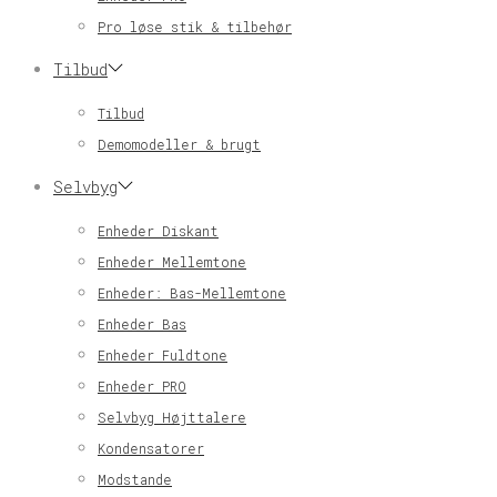
Pro løse stik & tilbehør
Tilbud
Tilbud
Demomodeller & brugt
Selvbyg
Enheder Diskant
Enheder Mellemtone
Enheder: Bas-Mellemtone
Enheder Bas
Enheder Fuldtone
Enheder PRO
Selvbyg Højttalere
Kondensatorer
Modstande