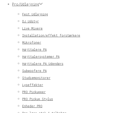
Pro/Udlejning
Fest Udlejning
DJ Udstyr
Live Mixere
Installation/effekt forstærkere
Mikrofoner
Højttalere PA
Højttalersystemer PA
Højttalere PA Udendørs
Subwoofere PA
Studiemonitorer
Lyseffekter
PRO Pickupper
PRO Pickup Stylus
Enheder PRO