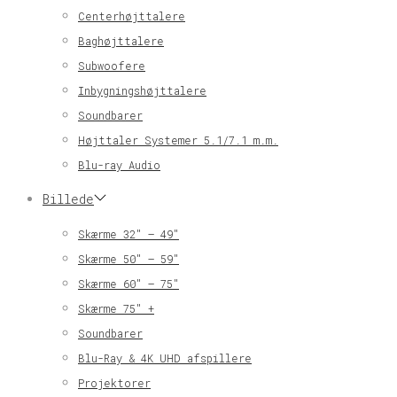
Centerhøjttalere
Baghøjttalere
Subwoofere
Inbygningshøjttalere
Soundbarer
Højttaler Systemer 5.1/7.1 m.m.
Blu-ray Audio
Billede
Skærme 32″ – 49″
Skærme 50″ – 59″
Skærme 60″ – 75″
Skærme 75″ +
Soundbarer
Blu-Ray & 4K UHD afspillere
Projektorer