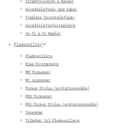
Strømforsyning & Renser
Hovedtelefoner med kabel
Trådløse hovedtelefoner
Hovedtelefonforstærkere
Hi-fi & TV Møbler
Pladespiller
Pladespillere
Riaa Forstærkere
MM Pickupper
MC pickupper
Pickup Stylus (erstatningsnåle)
PRO Pickupper
PRO Pickup Stylus (erstatningsnåle)
Tonearme
Tilbehør til Pladespillere