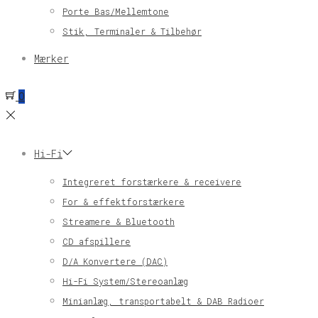
Porte Bas/Mellemtone
Stik, Terminaler & Tilbehør
Mærker
0
Hi-Fi
Integreret forstærkere & receivere
For & effektforstærkere
Streamere & Bluetooth
CD afspillere
D/A Konvertere (DAC)
Hi-Fi System/Stereoanlæg
Minianlæg, transportabelt & DAB Radioer