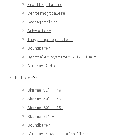
Fronthøjttalere
Centerhøjttalere
Baghøjttalere
Subwoofere
Inbygningshøjttalere
Soundbarer
Højttaler Systemer 5.1/7.1 m.m.
Blu-ray Audio
Billede
Skærme 32″ – 49″
Skærme 50″ – 59″
Skærme 60″ – 75″
Skærme 75″ +
Soundbarer
Blu-Ray & 4K UHD afspillere