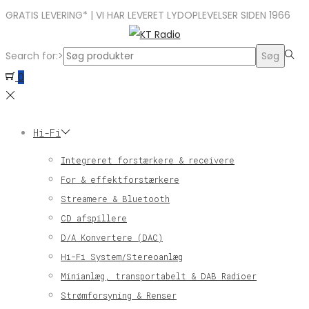
GRATIS LEVERING* | VI HAR LEVERET LYDOPLEVELSER SIDEN 1966
Search for:>
Søg
0
Hi-Fi
Integreret forstærkere & receivere
For & effektforstærkere
Streamere & Bluetooth
CD afspillere
D/A Konvertere (DAC)
Hi-Fi System/Stereoanlæg
Minianlæg, transportabelt & DAB Radioer
Strømforsyning & Renser