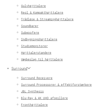
Gulvhøjttalere
Reol & Kompakthøjttalere
Trådløse & Streaminghøjttalere
Soundbarer
Subwoofere
Indbygningshøjttalere
Studiemonitorer
Højttalerstandere
Vægbeslag til højttalere
Surround
Surround Receivere
Surround Processorer & effektforstærkere
JBL Synthesis
Blu-Ray & 4K UHD afspillere
Fronthøjttalere