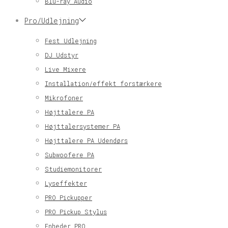
Blu-ray Audio
Pro/Udlejning
Fest Udlejning
DJ Udstyr
Live Mixere
Installation/effekt forstærkere
Mikrofoner
Højttalere PA
Højttalersystemer PA
Højttalere PA Udendørs
Subwoofere PA
Studiemonitorer
Lyseffekter
PRO Pickupper
PRO Pickup Stylus
Enheder PRO