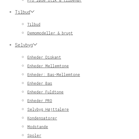
Pro løse stik & tilbehør
Tilbud
Tilbud
Demomodeller & brugt
Selvbyg
Enheder Diskant
Enheder Mellemtone
Enheder: Bas-Mellemtone
Enheder Bas
Enheder Fuldtone
Enheder PRO
Selvbyg Højttalere
Kondensatorer
Modstande
Spoler