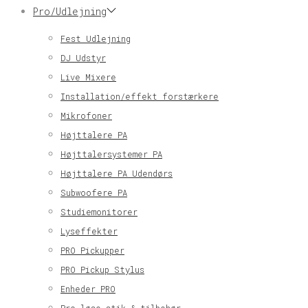
Pro/Udlejning
Fest Udlejning
DJ Udstyr
Live Mixere
Installation/effekt forstærkere
Mikrofoner
Højttalere PA
Højttalersystemer PA
Højttalere PA Udendørs
Subwoofere PA
Studiemonitorer
Lyseffekter
PRO Pickupper
PRO Pickup Stylus
Enheder PRO