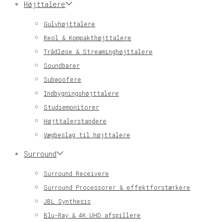
Højttalere
Gulvhøjttalere
Reol & Kompakthøjttalere
Trådløse & Streaminghøjttalere
Soundbarer
Subwoofere
Indbygningshøjttalere
Studiemonitorer
Højttalerstandere
Vægbeslag til højttalere
Surround
Surround Receivere
Surround Processorer & effektforstærkere
JBL Synthesis
Blu-Ray & 4K UHD afspillere