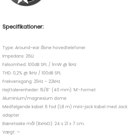
Specifikationer:
Type: Around-ear åbne hovedtelefoner
Impedans: 26Ω
Følsomhed: 100dB SPL / 1mW @ 1kHz
THD: 0,2% @ 1kHz / 100dB SPL
Frekvensgang: 25Hz – 22kHz
Højttalerenheder: 15/8″ (40 mm) ‘M’-formet
Aluminium/magnesium dome
Medfølgende kabel: 6 fod (1,8 m) mini-jack kabel med Jack
adapter
Bæretaske mål (BxHxD): 24 x 21 x 7 cm.
Vægt: —