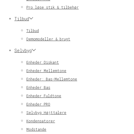
Pro løse stik & tilbehør
Tilbud
Tilbud
Demomodeller & brugt
Selvbyg
Enheder Diskant
Enheder Mellemtone
Enheder: Bas-Mellemtone
Enheder Bas
Enheder Fuldtone
Enheder PRO
Selvbyg Højttalere
Kondensatorer
Modstande