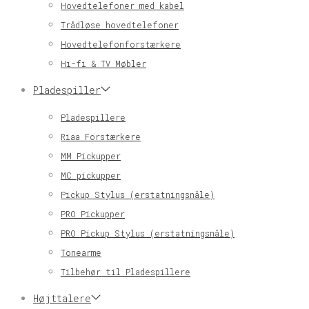
Hovedtelefoner med kabel
Trådløse hovedtelefoner
Hovedtelefonforstærkere
Hi-fi & TV Møbler
Pladespiller
Pladespillere
Riaa Forstærkere
MM Pickupper
MC pickupper
Pickup Stylus (erstatningsnåle)
PRO Pickupper
PRO Pickup Stylus (erstatningsnåle)
Tonearme
Tilbehør til Pladespillere
Højttalere