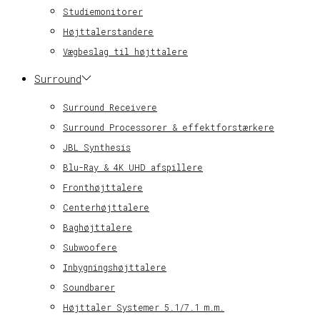
Studiemonitorer
Højttalerstandere
Vægbeslag til højttalere
Surround
Surround Receivere
Surround Processorer & effektforstærkere
JBL Synthesis
Blu-Ray & 4K UHD afspillere
Fronthøjttalere
Centerhøjttalere
Baghøjttalere
Subwoofere
Inbygningshøjttalere
Soundbarer
Højttaler Systemer 5.1/7.1 m.m.