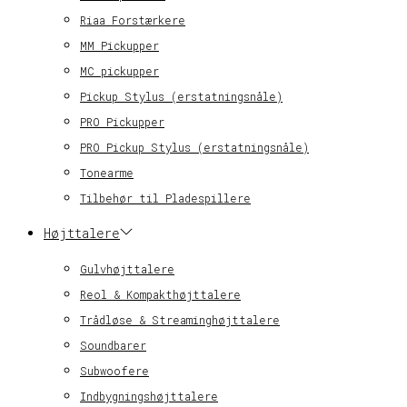
Riaa Forstærkere
MM Pickupper
MC pickupper
Pickup Stylus (erstatningsnåle)
PRO Pickupper
PRO Pickup Stylus (erstatningsnåle)
Tonearme
Tilbehør til Pladespillere
Højttalere
Gulvhøjttalere
Reol & Kompakthøjttalere
Trådløse & Streaminghøjttalere
Soundbarer
Subwoofere
Indbygningshøjttalere