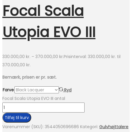
Focal Scala
Utopia EVO III
330.000,00
kr.
–
370.000,00
kr.
Prisinterval: 330.000,00 kr. til
370.000,00 kr.
Bemærk, prisen er pr. sæt.
Farve
Ryd
Focal Scala Utopia EVO III antal
Tilføj til kurv
Varenummer (SKU):
3544050696686
Kategori:
Gulvhøjttalere