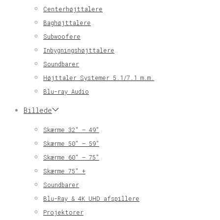
Centerhøjttalere
Baghøjttalere
Subwoofere
Inbygningshøjttalere
Soundbarer
Højttaler Systemer 5.1/7.1 m.m.
Blu-ray Audio
Billede
Skærme 32″ – 49″
Skærme 50″ – 59″
Skærme 60″ – 75″
Skærme 75″ +
Soundbarer
Blu-Ray & 4K UHD afspillere
Projektorer