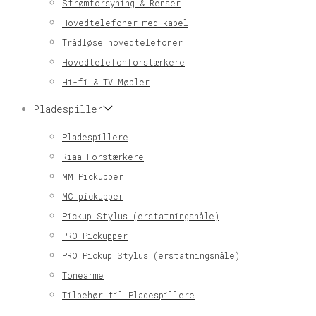
Strømforsyning & Renser
Hovedtelefoner med kabel
Trådløse hovedtelefoner
Hovedtelefonforstærkere
Hi-fi & TV Møbler
Pladespiller
Pladespillere
Riaa Forstærkere
MM Pickupper
MC pickupper
Pickup Stylus (erstatningsnåle)
PRO Pickupper
PRO Pickup Stylus (erstatningsnåle)
Tonearme
Tilbehør til Pladespillere