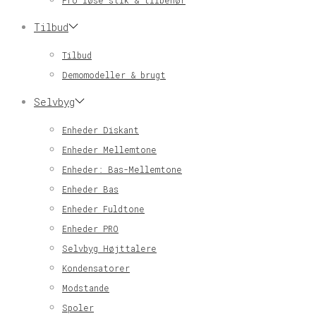
Pro løse stik & tilbehør
Tilbud
Tilbud
Demomodeller & brugt
Selvbyg
Enheder Diskant
Enheder Mellemtone
Enheder: Bas-Mellemtone
Enheder Bas
Enheder Fuldtone
Enheder PRO
Selvbyg Højttalere
Kondensatorer
Modstande
Spoler