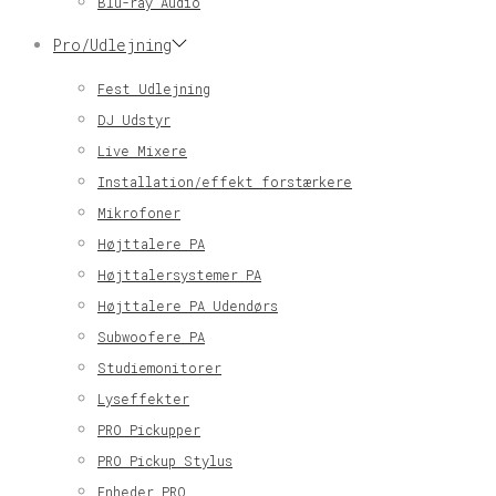
Blu-ray Audio
Pro/Udlejning
Fest Udlejning
DJ Udstyr
Live Mixere
Installation/effekt forstærkere
Mikrofoner
Højttalere PA
Højttalersystemer PA
Højttalere PA Udendørs
Subwoofere PA
Studiemonitorer
Lyseffekter
PRO Pickupper
PRO Pickup Stylus
Enheder PRO