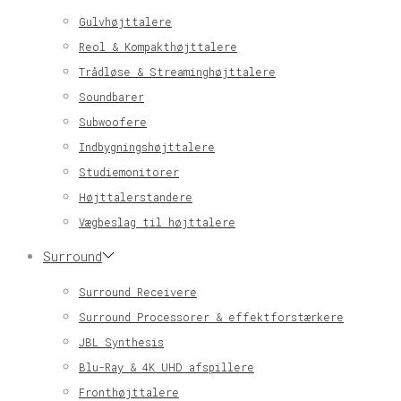
Gulvhøjttalere
Reol & Kompakthøjttalere
Trådløse & Streaminghøjttalere
Soundbarer
Subwoofere
Indbygningshøjttalere
Studiemonitorer
Højttalerstandere
Vægbeslag til højttalere
Surround
Surround Receivere
Surround Processorer & effektforstærkere
JBL Synthesis
Blu-Ray & 4K UHD afspillere
Fronthøjttalere