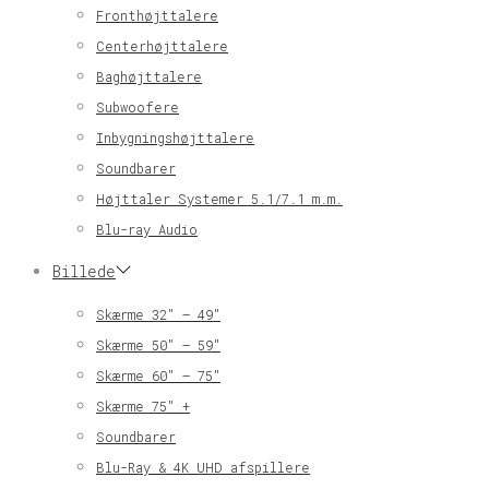
Fronthøjttalere
Centerhøjttalere
Baghøjttalere
Subwoofere
Inbygningshøjttalere
Soundbarer
Højttaler Systemer 5.1/7.1 m.m.
Blu-ray Audio
Billede
Skærme 32″ – 49″
Skærme 50″ – 59″
Skærme 60″ – 75″
Skærme 75″ +
Soundbarer
Blu-Ray & 4K UHD afspillere