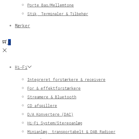
Porte Bas/Mellemtone
Stik, Terminaler & Tilbehør
Mærker
0
Hi-Fi
Integreret forstærkere & receivere
For & effektforstærkere
Streamere & Bluetooth
CD afspillere
D/A Konvertere (DAC)
Hi-Fi System/Stereoanlæg
Minianlæg, transportabelt & DAB Radioer