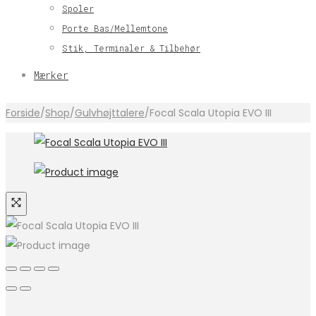
Spoler
Porte Bas/Mellemtone
Stik, Terminaler & Tilbehør
Mærker
Forside
/
Shop
/
Gulvhøjttalere
/
Focal Scala Utopia EVO III