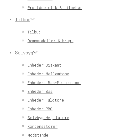
Pro løse stik & tilbehør
Tilbud
Tilbud
Demomodeller & brugt
Selvbyg
Enheder Diskant
Enheder Mellemtone
Enheder: Bas-Mellemtone
Enheder Bas
Enheder Fuldtone
Enheder PRO
Selvbyg Højttalere
Kondensatorer
Modstande