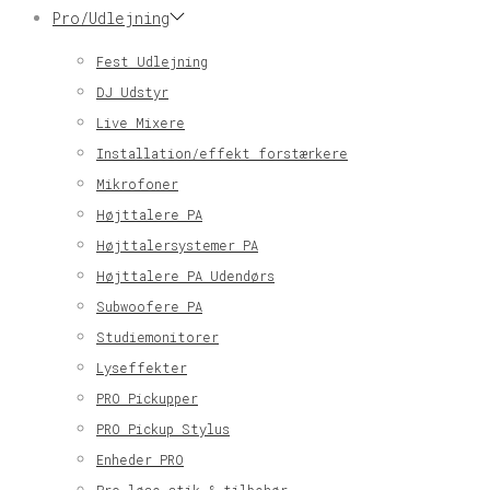
Pro/Udlejning
Fest Udlejning
DJ Udstyr
Live Mixere
Installation/effekt forstærkere
Mikrofoner
Højttalere PA
Højttalersystemer PA
Højttalere PA Udendørs
Subwoofere PA
Studiemonitorer
Lyseffekter
PRO Pickupper
PRO Pickup Stylus
Enheder PRO