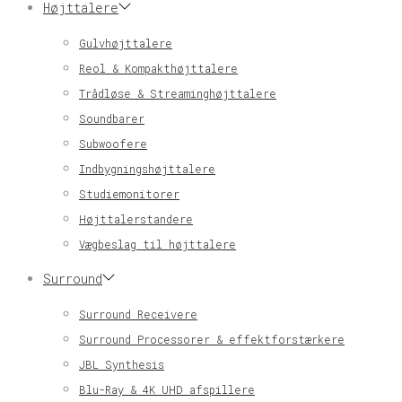
Højttalere
Gulvhøjttalere
Reol & Kompakthøjttalere
Trådløse & Streaminghøjttalere
Soundbarer
Subwoofere
Indbygningshøjttalere
Studiemonitorer
Højttalerstandere
Vægbeslag til højttalere
Surround
Surround Receivere
Surround Processorer & effektforstærkere
JBL Synthesis
Blu-Ray & 4K UHD afspillere