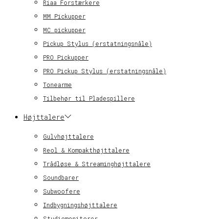
Riaa Forstærkere
MM Pickupper
MC pickupper
Pickup Stylus (erstatningsnåle)
PRO Pickupper
PRO Pickup Stylus (erstatningsnåle)
Tonearme
Tilbehør til Pladespillere
Højttalere
Gulvhøjttalere
Reol & Kompakthøjttalere
Trådløse & Streaminghøjttalere
Soundbarer
Subwoofere
Indbygningshøjttalere
Studiemonitorer