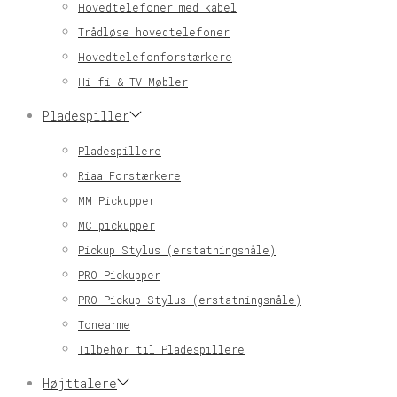
Hovedtelefoner med kabel
Trådløse hovedtelefoner
Hovedtelefonforstærkere
Hi-fi & TV Møbler
Pladespiller
Pladespillere
Riaa Forstærkere
MM Pickupper
MC pickupper
Pickup Stylus (erstatningsnåle)
PRO Pickupper
PRO Pickup Stylus (erstatningsnåle)
Tonearme
Tilbehør til Pladespillere
Højttalere