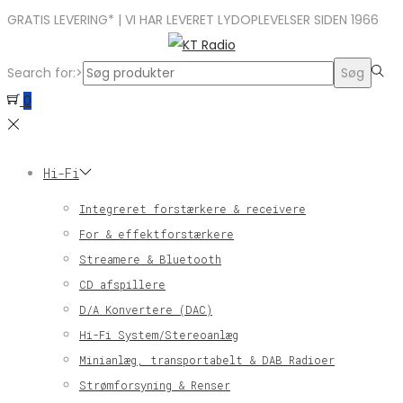
GRATIS LEVERING* | VI HAR LEVERET LYDOPLEVELSER SIDEN 1966
Search for:>
Søg
0
Hi-Fi
Integreret forstærkere & receivere
For & effektforstærkere
Streamere & Bluetooth
CD afspillere
D/A Konvertere (DAC)
Hi-Fi System/Stereoanlæg
Minianlæg, transportabelt & DAB Radioer
Strømforsyning & Renser