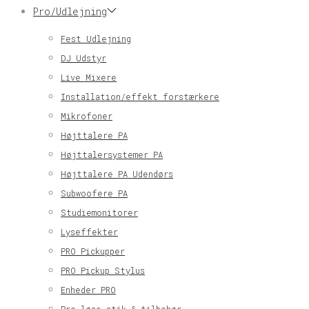
Pro/Udlejning
Fest Udlejning
DJ Udstyr
Live Mixere
Installation/effekt forstærkere
Mikrofoner
Højttalere PA
Højttalersystemer PA
Højttalere PA Udendørs
Subwoofere PA
Studiemonitorer
Lyseffekter
PRO Pickupper
PRO Pickup Stylus
Enheder PRO