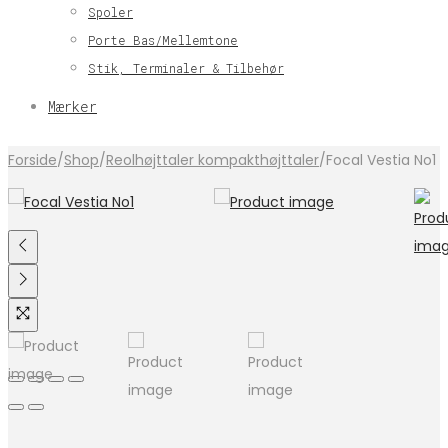
Spoler
Porte Bas/Mellemtone
Stik, Terminaler & Tilbehør
Mærker
Forside
/
Shop
/
Reolhøjttaler kompakthøjttaler
/
Focal Vestia No1