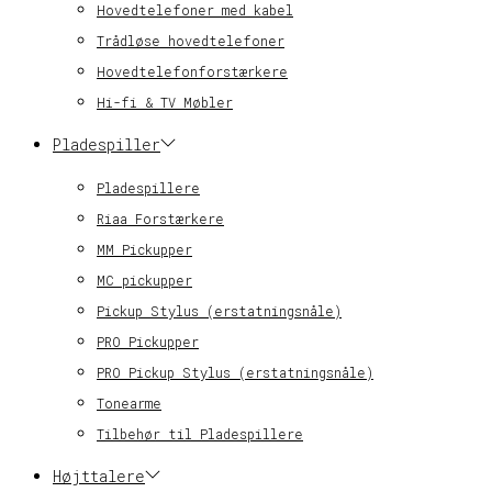
Hovedtelefoner med kabel
Trådløse hovedtelefoner
Hovedtelefonforstærkere
Hi-fi & TV Møbler
Pladespiller
Pladespillere
Riaa Forstærkere
MM Pickupper
MC pickupper
Pickup Stylus (erstatningsnåle)
PRO Pickupper
PRO Pickup Stylus (erstatningsnåle)
Tonearme
Tilbehør til Pladespillere
Højttalere