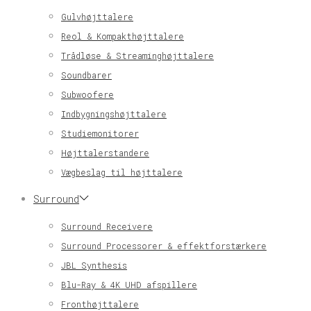
Gulvhøjttalere
Reol & Kompakthøjttalere
Trådløse & Streaminghøjttalere
Soundbarer
Subwoofere
Indbygningshøjttalere
Studiemonitorer
Højttalerstandere
Vægbeslag til højttalere
Surround
Surround Receivere
Surround Processorer & effektforstærkere
JBL Synthesis
Blu-Ray & 4K UHD afspillere
Fronthøjttalere