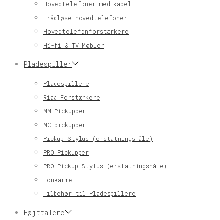
Hovedtelefoner med kabel
Trådløse hovedtelefoner
Hovedtelefonforstærkere
Hi-fi & TV Møbler
Pladespiller
Pladespillere
Riaa Forstærkere
MM Pickupper
MC pickupper
Pickup Stylus (erstatningsnåle)
PRO Pickupper
PRO Pickup Stylus (erstatningsnåle)
Tonearme
Tilbehør til Pladespillere
Højttalere