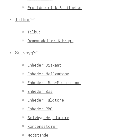
Pro løse stik & tilbehør
Tilbud
Tilbud
Demomodeller & brugt
Selvbyg
Enheder Diskant
Enheder Mellemtone
Enheder: Bas-Mellemtone
Enheder Bas
Enheder Fuldtone
Enheder PRO
Selvbyg Højttalere
Kondensatorer
Modstande