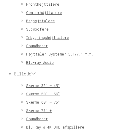
Fronthøjttalere
Centerhøjttalere
Baghøjttalere
Subwoofere
Inbygningshøjttalere
Soundbarer
Højttaler Systemer 5.1/7.1 m.m.
Blu-ray Audio
Billede
Skærme 32″ – 49″
Skærme 50″ – 59″
Skærme 60″ – 75″
Skærme 75″ +
Soundbarer
Blu-Ray & 4K UHD afspillere