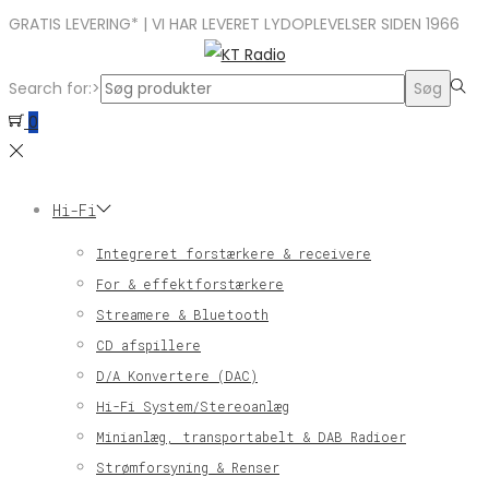
GRATIS LEVERING* | VI HAR LEVERET LYDOPLEVELSER SIDEN 1966
Search for:>
Søg
0
Hi-Fi
Integreret forstærkere & receivere
For & effektforstærkere
Streamere & Bluetooth
CD afspillere
D/A Konvertere (DAC)
Hi-Fi System/Stereoanlæg
Minianlæg, transportabelt & DAB Radioer
Strømforsyning & Renser