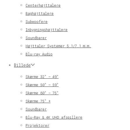
Centerhøjttalere
Baghøjttalere
Subwoofere
Inbygningshøjttalere
Soundbarer
Højttaler Systemer 5.1/7.1 m.m.
Blu-ray Audio
Billede
Skærme 32″ – 49″
Skærme 50″ – 59″
Skærme 60″ – 75″
Skærme 75″ +
Soundbarer
Blu-Ray & 4K UHD afspillere
Projektorer