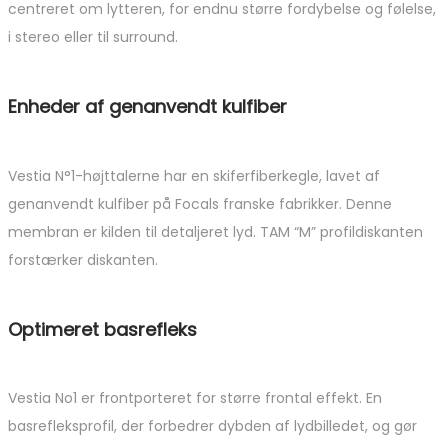
centreret om lytteren, for endnu større fordybelse og følelse,
i stereo eller til surround.
Enheder af genanvendt kulfiber
Vestia N°1-højttalerne har en skiferfiberkegle, lavet af
genanvendt kulfiber på Focals franske fabrikker. Denne
membran er kilden til detaljeret lyd. TAM “M” profildiskanten
forstærker diskanten.
Optimeret basrefleks
Vestia No1 er frontporteret for større frontal effekt. En
basrefleksprofil, der forbedrer dybden af ​​lydbilledet, og gør