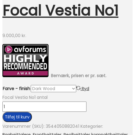
Focal Vestia No1
9.000,00
kr.
Bemærk, prisen er pr. sæt.
Farve - finish
Ryd
Focal Vestia No1 antal
Tilføj til kurv
Varenummer (SKU):
3544050882041
Kategorier:
Baghøjttalere
,
Fronthøjttaler
,
Reolhøjttaler kompakthøjttaler