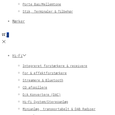
Porte Bas/Mellemtone
Stik, Terminaler & Tilbehør
Mærker
0
Hi-Fi
Integreret forstærkere & receivere
For & effektforstærkere
Streamere & Bluetooth
CD afspillere
D/A Konvertere (DAC)
Hi-Fi System/Stereoanlæg
Minianlæg, transportabelt & DAB Radioer