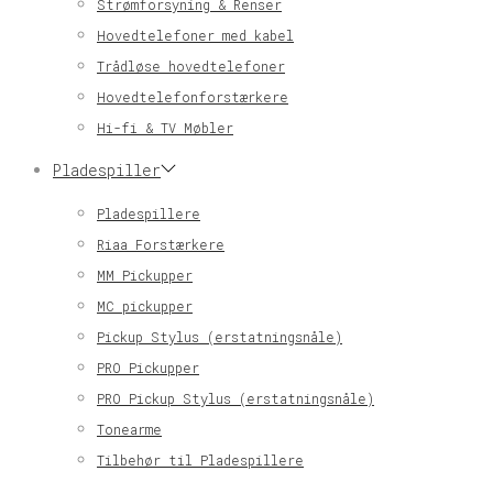
Strømforsyning & Renser
Hovedtelefoner med kabel
Trådløse hovedtelefoner
Hovedtelefonforstærkere
Hi-fi & TV Møbler
Pladespiller
Pladespillere
Riaa Forstærkere
MM Pickupper
MC pickupper
Pickup Stylus (erstatningsnåle)
PRO Pickupper
PRO Pickup Stylus (erstatningsnåle)
Tonearme
Tilbehør til Pladespillere