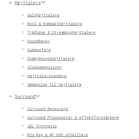
Højttalere
Gulvhøjttalere
Reol & Kompakthøjttalere
Trådløse & Streaminghøjttalere
Soundbarer
Subwoofere
Indbygningshøjttalere
Studiemonitorer
Højttalerstandere
Vægbeslag til højttalere
Surround
Surround Receivere
Surround Processorer & effektforstærkere
JBL Synthesis
Blu-Ray & 4K UHD afspillere