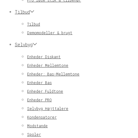
Pro løse stik & tilbehør
Tilbud
Tilbud
Demomodeller & brugt
Selvbyg
Enheder Diskant
Enheder Mellemtone
Enheder: Bas-Mellemtone
Enheder Bas
Enheder Fuldtone
Enheder PRO
Selvbyg Højttalere
Kondensatorer
Modstande
Spoler