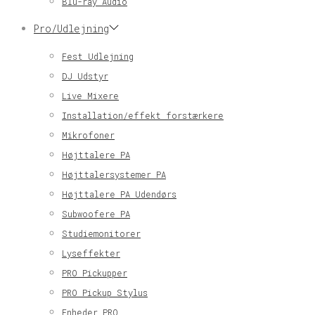
Blu-ray Audio
Pro/Udlejning
Fest Udlejning
DJ Udstyr
Live Mixere
Installation/effekt forstærkere
Mikrofoner
Højttalere PA
Højttalersystemer PA
Højttalere PA Udendørs
Subwoofere PA
Studiemonitorer
Lyseffekter
PRO Pickupper
PRO Pickup Stylus
Enheder PRO