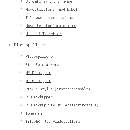
Strømforsyning & Renser
Hovedtelefoner med kabel
Trådløse hovedtelefoner
Hovedtelefonforstærkere
Hi-fi & TV Møbler
Pladespiller
Pladespillere
Riaa Forstærkere
MM Pickupper
MC pickupper
Pickup Stylus (erstatningsnåle)
PRO Pickupper
PRO Pickup Stylus (erstatningsnåle)
Tonearme
Tilbehør til Pladespillere