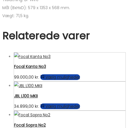
Mål (BxHxD): 579 x 1353 x 568 mm.
Vægt: 71,5 kg.
Relaterede varer
Focal Kanta No3
Dette
99.000,00
kr.
Vælg muligheder
vare
har
JBL L100 MKII
flere
Dette
34.899,00
kr.
Vælg muligheder
varianter.
vare
Mulighederne
har
kan
Focal Sopra No2