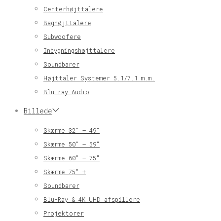
Centerhøjttalere
Baghøjttalere
Subwoofere
Inbygningshøjttalere
Soundbarer
Højttaler Systemer 5.1/7.1 m.m.
Blu-ray Audio
Billede
Skærme 32″ – 49″
Skærme 50″ – 59″
Skærme 60″ – 75″
Skærme 75″ +
Soundbarer
Blu-Ray & 4K UHD afspillere
Projektorer