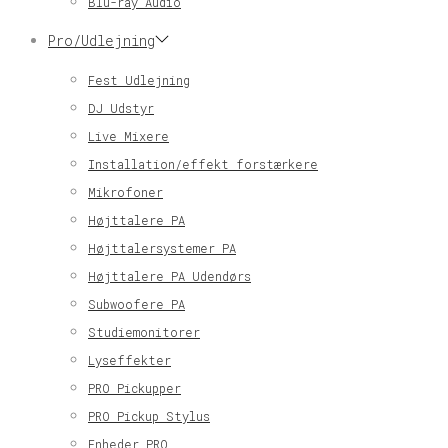
Blu-ray Audio
Pro/Udlejning
Fest Udlejning
DJ Udstyr
Live Mixere
Installation/effekt forstærkere
Mikrofoner
Højttalere PA
Højttalersystemer PA
Højttalere PA Udendørs
Subwoofere PA
Studiemonitorer
Lyseffekter
PRO Pickupper
PRO Pickup Stylus
Enheder PRO