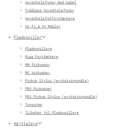
Hovedtelefoner med kabel
Trådløse hovedtelefoner
Hovedtelefonforstærkere
Hi-fi & TV Møbler
Pladespiller
Pladespillere
Riaa Forstærkere
MM Pickupper
MC pickupper
Pickup Stylus (erstatningsnåle)
PRO Pickupper
PRO Pickup Stylus (erstatningsnåle)
Tonearme
Tilbehør til Pladespillere
Højttalere