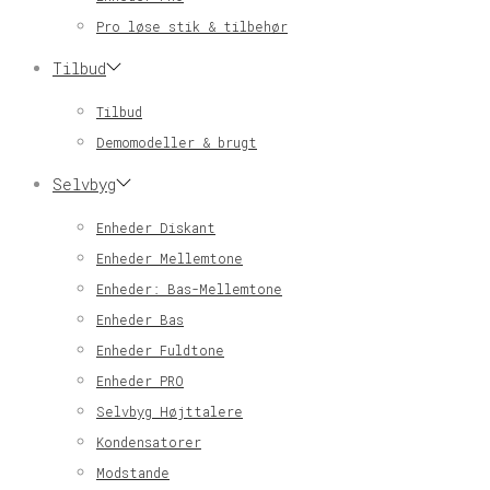
Pro løse stik & tilbehør
Tilbud
Tilbud
Demomodeller & brugt
Selvbyg
Enheder Diskant
Enheder Mellemtone
Enheder: Bas-Mellemtone
Enheder Bas
Enheder Fuldtone
Enheder PRO
Selvbyg Højttalere
Kondensatorer
Modstande