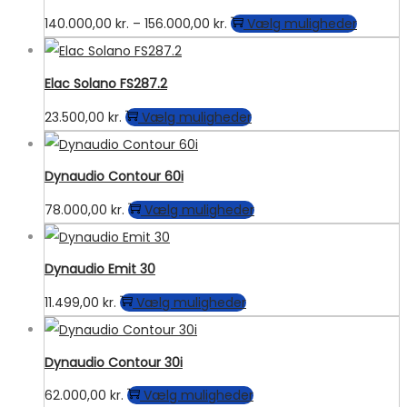
flere
vælges
Prisinterval:
Dette
140.000,00
kr.
–
156.000,00
kr.
Vælg muligheder
varianter.
på
140.000,00 kr.
vare
Mulighederne
varesiden
til
har
kan
Elac Solano FS287.2
156.000,00 kr.
flere
vælges
Dette
23.500,00
kr.
Vælg muligheder
variante
på
vare
Mulighe
varesiden
har
kan
Dynaudio Contour 60i
flere
vælges
Dette
78.000,00
kr.
Vælg muligheder
varianter.
på
vare
Mulighederne
varesid
har
kan
Dynaudio Emit 30
flere
vælges
Dette
11.499,00
kr.
Vælg muligheder
varianter.
på
vare
Mulighederne
varesiden
har
kan
Dynaudio Contour 30i
flere
vælges
Dette
62.000,00
kr.
Vælg muligheder
varianter.