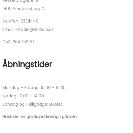
Vesterbrogade 181
kan
1800 Frederiksberg C
vælges
på
Telefon: 33311440
varesiden
Email: ktradio@ktradio.dk
CVR: 20475870
Åbningstider
Mandag – Fredag: 10.00 – 17.30
Lørdag: 10.00 – 14.00
Søndag og Helligdage: Lukket
Husk der er gratis parkering i gården.