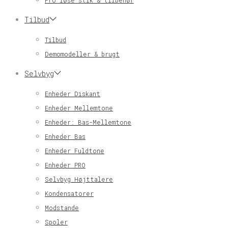
Pro løse stik & tilbehør
Tilbud
Tilbud
Demomodeller & brugt
Selvbyg
Enheder Diskant
Enheder Mellemtone
Enheder: Bas-Mellemtone
Enheder Bas
Enheder Fuldtone
Enheder PRO
Selvbyg Højttalere
Kondensatorer
Modstande
Spoler