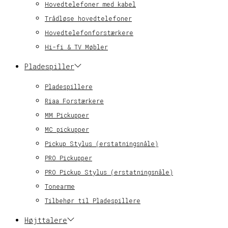
Hovedtelefoner med kabel
Trådløse hovedtelefoner
Hovedtelefonforstærkere
Hi-fi & TV Møbler
Pladespiller
Pladespillere
Riaa Forstærkere
MM Pickupper
MC pickupper
Pickup Stylus (erstatningsnåle)
PRO Pickupper
PRO Pickup Stylus (erstatningsnåle)
Tonearme
Tilbehør til Pladespillere
Højttalere