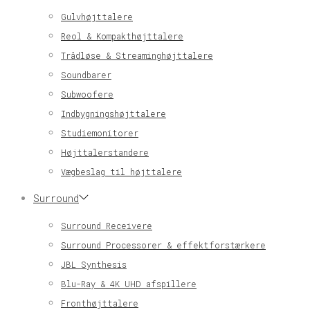
Gulvhøjttalere
Reol & Kompakthøjttalere
Trådløse & Streaminghøjttalere
Soundbarer
Subwoofere
Indbygningshøjttalere
Studiemonitorer
Højttalerstandere
Vægbeslag til højttalere
Surround
Surround Receivere
Surround Processorer & effektforstærkere
JBL Synthesis
Blu-Ray & 4K UHD afspillere
Fronthøjttalere