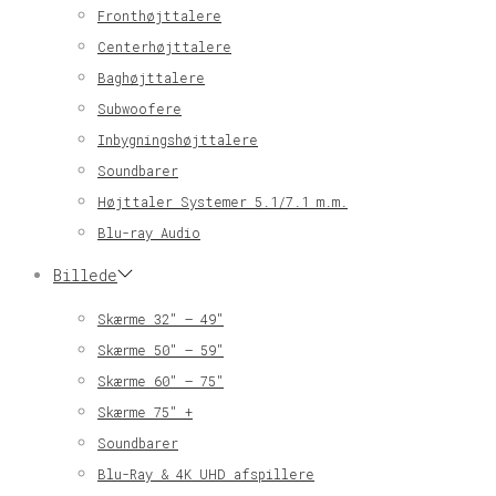
Fronthøjttalere
Centerhøjttalere
Baghøjttalere
Subwoofere
Inbygningshøjttalere
Soundbarer
Højttaler Systemer 5.1/7.1 m.m.
Blu-ray Audio
Billede
Skærme 32″ – 49″
Skærme 50″ – 59″
Skærme 60″ – 75″
Skærme 75″ +
Soundbarer
Blu-Ray & 4K UHD afspillere