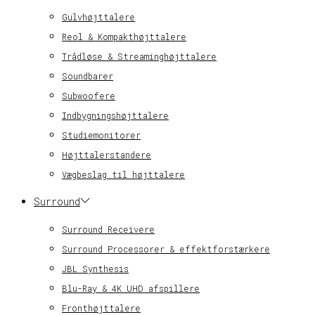
Gulvhøjttalere
Reol & Kompakthøjttalere
Trådløse & Streaminghøjttalere
Soundbarer
Subwoofere
Indbygningshøjttalere
Studiemonitorer
Højttalerstandere
Vægbeslag til højttalere
Surround
Surround Receivere
Surround Processorer & effektforstærkere
JBL Synthesis
Blu-Ray & 4K UHD afspillere
Fronthøjttalere