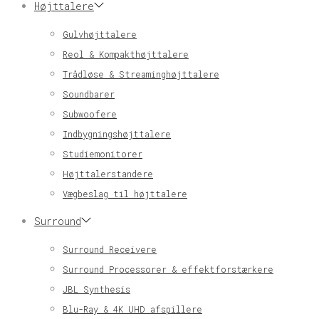
Højttalere
Gulvhøjttalere
Reol & Kompakthøjttalere
Trådløse & Streaminghøjttalere
Soundbarer
Subwoofere
Indbygningshøjttalere
Studiemonitorer
Højttalerstandere
Vægbeslag til højttalere
Surround
Surround Receivere
Surround Processorer & effektforstærkere
JBL Synthesis
Blu-Ray & 4K UHD afspillere