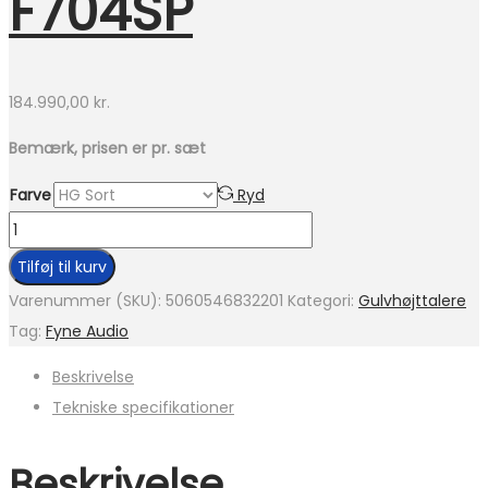
F704SP
184.990,00
kr.
Bemærk, prisen er pr. sæt
Farve
Ryd
Fyne
Audio
Tilføj til kurv
F704SP
Varenummer (SKU):
5060546832201
Kategori:
Gulvhøjttalere
antal
Tag:
Fyne Audio
Beskrivelse
Tekniske specifikationer
Beskrivelse