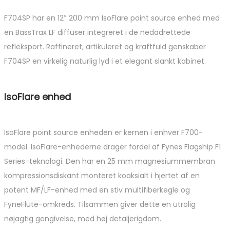
F704SP har en 12″ 200 mm IsoFlare point source enhed med
en BassTrax LF diffuser integreret i de nedadrettede
refleksport. Raffineret, artikuleret og kraftfuld genskaber
F704SP en virkelig naturlig lyd i et elegant slankt kabinet.
IsoFlare enhed
IsoFlare point source enheden er kernen i enhver F700-
model. IsoFlare-enhederne drager fordel af Fynes Flagship F1
Series-teknologi. Den har en 25 mm magnesiummembran
kompressionsdiskant monteret koaksialt i hjertet af en
potent MF/LF-enhed med en stiv multifiberkegle og
FyneFlute-omkreds. Tilsammen giver dette en utrolig
nøjagtig gengivelse, med høj detaljerigdom.