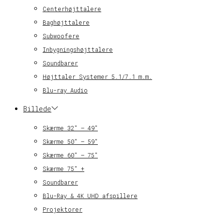
Centerhøjttalere
Baghøjttalere
Subwoofere
Inbygningshøjttalere
Soundbarer
Højttaler Systemer 5.1/7.1 m.m.
Blu-ray Audio
Billede
Skærme 32″ – 49″
Skærme 50″ – 59″
Skærme 60″ – 75″
Skærme 75″ +
Soundbarer
Blu-Ray & 4K UHD afspillere
Projektorer