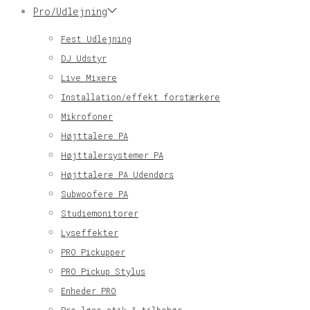
Pro/Udlejning
Fest Udlejning
DJ Udstyr
Live Mixere
Installation/effekt forstærkere
Mikrofoner
Højttalere PA
Højttalersystemer PA
Højttalere PA Udendørs
Subwoofere PA
Studiemonitorer
Lyseffekter
PRO Pickupper
PRO Pickup Stylus
Enheder PRO