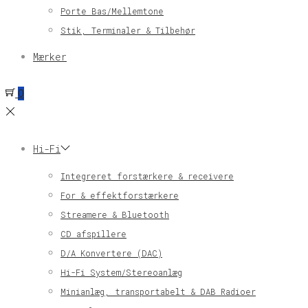
Porte Bas/Mellemtone
Stik, Terminaler & Tilbehør
Mærker
0
Hi-Fi
Integreret forstærkere & receivere
For & effektforstærkere
Streamere & Bluetooth
CD afspillere
D/A Konvertere (DAC)
Hi-Fi System/Stereoanlæg
Minianlæg, transportabelt & DAB Radioer