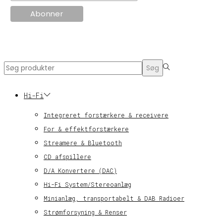
© KT Radio -2024
Search
Søg
for:>
Hi-Fi
Integreret forstærkere & receivere
For & effektforstærkere
Streamere & Bluetooth
CD afspillere
D/A Konvertere (DAC)
Hi-Fi System/Stereoanlæg
Minianlæg, transportabelt & DAB Radioer
Strømforsyning & Renser