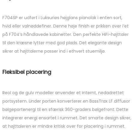
F704SP er udført i Luksuriøs højglans pianolak i enten sort,
hvid eller valnøddefiner. Denne høje finish er prikken over i’et
på F704’s håndlavede kabinetter. Den perfekte HiFi-højttaler
til den kræsne lytter med god plads. Det elegante design
sikrer at højttalerne passer ind i ethvert stuemiljø.
Fleksibel placering
Reol og de gulv modeller anvender et internt, nedadrettet
portsystem. Under porten konverterer en BassTrax LF diffusor
bølgeportenergi til en sfærisk 360-graders bølgefront. Dette
integrerer energi ensartet i rummet. Det smarte design sikrer,
at højttaleren er mindre kritisk over for placering i rummet.