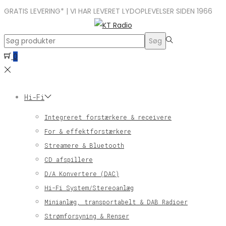
GRATIS LEVERING* | VI HAR LEVERET LYDOPLEVELSER SIDEN 1966
Search
Søg
for:>
0
Hi-Fi
Integreret forstærkere & receivere
For & effektforstærkere
Streamere & Bluetooth
CD afspillere
D/A Konvertere (DAC)
Hi-Fi System/Stereoanlæg
Minianlæg, transportabelt & DAB Radioer
Strømforsyning & Renser