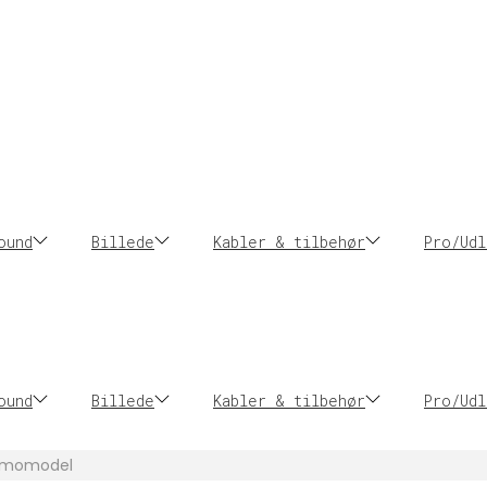
ound
Billede
Kabler & tilbehør
Pro/Udl
ound
Billede
Kabler & tilbehør
Pro/Udl
Demomodel