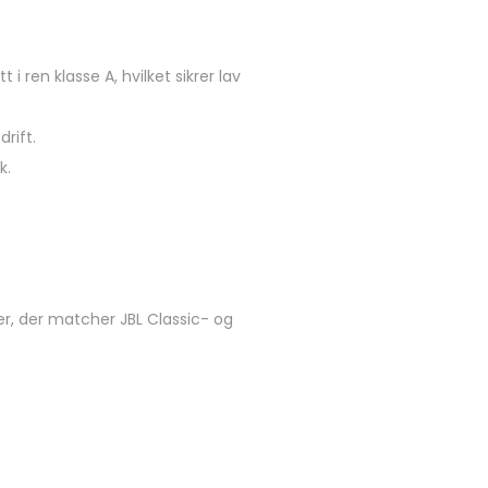
 ren klasse A, hvilket sikrer lav
rift.
k.
ner, der matcher JBL Classic- og