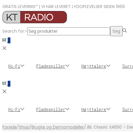
GRATIS LEVERING* | VI HAR LEVERET LYDOPLEVELSER SIDEN 1966
Search for:>
Søg
0
Hi-Fi
Pladespiller
Højttalere
Surr
0
Hi-Fi
Pladespiller
Højttalere
Surr
Forside
/
Shop
/
Brugte og Demomodeller
/
JBL Classic SA550 – 