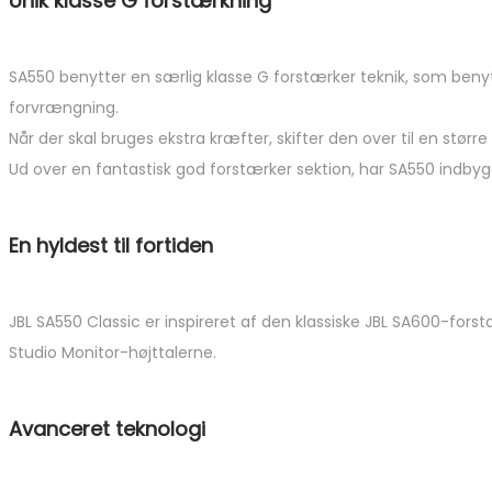
Unik klasse G forstærkning
SA550 benytter en særlig klasse G forstærker teknik, som benytte
forvrængning.
Når der skal bruges ekstra kræfter, skifter den over til en størr
Ud over en fantastisk god forstærker sektion, har SA550 indbygg
En hyldest til fortiden
JBL SA550 Classic er inspireret af den klassiske JBL SA600-fors
Studio Monitor-højttalerne.
Avanceret teknologi