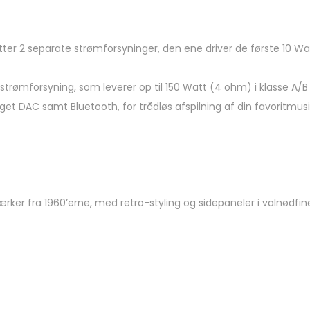
r 2 separate strømforsyninger, den ene driver de første 10 Watt i
e strømforsyning, som leverer op til 150 Watt (4 ohm) i klasse A/B d
et DAC samt Bluetooth, for trådløs afspilning af din favoritmusi
tærker fra 1960’erne, med retro-styling og sidepaneler i valnødfi