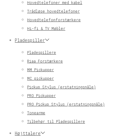
Hovedtelefoner med kabel
Trådløse hovedtelefoner
Hovedtelefonforstærkere
Hi-fi & TV Møbler
Pladespiller
Pladespillere
Riaa Forstærkere
MM Pickupper
MC pickupper
Pickup Stylus (erstatningsnåle)
PRO Pickupper
PRO Pickup Stylus (erstatningsnåle)
Tonearme
Tilbehør til Pladespillere
Højttalere