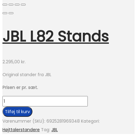
JBL L82 Stands
2.295,00
kr.
Original stander fra JBL
Prisen er pr. sæt.
JBL
L82
Tilføj til kurv
Stands
Varenummer (SKU):
6925281969348
Kategori:
antal
Højttalerstandere
Tag:
JBL