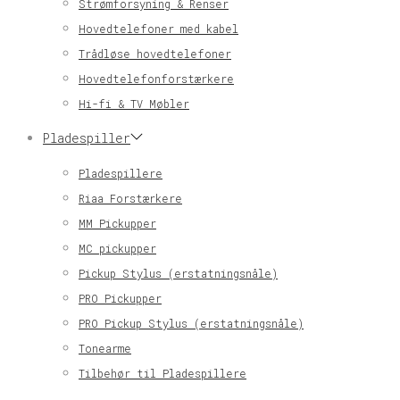
Strømforsyning & Renser
Hovedtelefoner med kabel
Trådløse hovedtelefoner
Hovedtelefonforstærkere
Hi-fi & TV Møbler
Pladespiller
Pladespillere
Riaa Forstærkere
MM Pickupper
MC pickupper
Pickup Stylus (erstatningsnåle)
PRO Pickupper
PRO Pickup Stylus (erstatningsnåle)
Tonearme
Tilbehør til Pladespillere