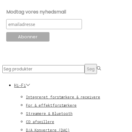
Modtag vores nyhedsmail
© KT Radio -2024
Search
Søg
for:>
Hi-Fi
Integreret forstærkere & receivere
For & effektforstærkere
Streamere & Bluetooth
CD afspillere
D/A Konvertere (DAC)