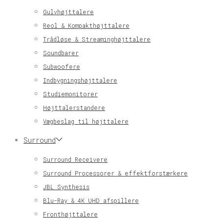
Gulvhøjttalere
Reol & Kompakthøjttalere
Trådløse & Streaminghøjttalere
Soundbarer
Subwoofere
Indbygningshøjttalere
Studiemonitorer
Højttalerstandere
Vægbeslag til højttalere
Surround
Surround Receivere
Surround Processorer & effektforstærkere
JBL Synthesis
Blu-Ray & 4K UHD afspillere
Fronthøjttalere