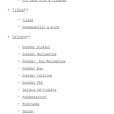
Pro løse stik & tilbehør
Tilbud
Tilbud
Demomodeller & brugt
Selvbyg
Enheder Diskant
Enheder Mellemtone
Enheder: Bas-Mellemtone
Enheder Bas
Enheder Fuldtone
Enheder PRO
Selvbyg Højttalere
Kondensatorer
Modstande
Spoler