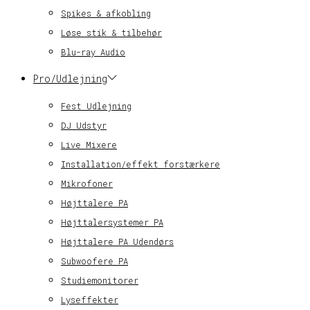
Spikes & afkobling
Løse stik & tilbehør
Blu-ray Audio
Pro/Udlejning
Fest Udlejning
DJ Udstyr
Live Mixere
Installation/effekt forstærkere
Mikrofoner
Højttalere PA
Højttalersystemer PA
Højttalere PA Udendørs
Subwoofere PA
Studiemonitorer
Lyseffekter