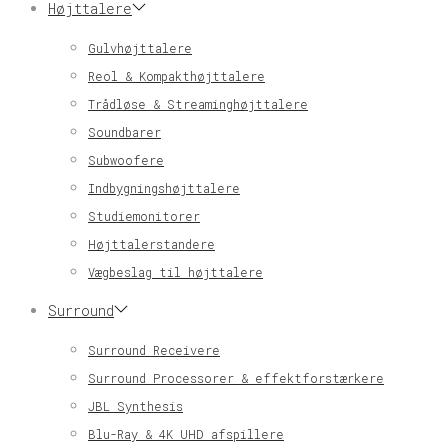
Højttalere
Gulvhøjttalere
Reol & Kompakthøjttalere
Trådløse & Streaminghøjttalere
Soundbarer
Subwoofere
Indbygningshøjttalere
Studiemonitorer
Højttalerstandere
Vægbeslag til højttalere
Surround
Surround Receivere
Surround Processorer & effektforstærkere
JBL Synthesis
Blu-Ray & 4K UHD afspillere