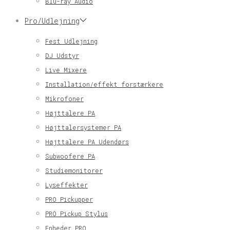
Blu-ray Audio
Pro/Udlejning
Fest Udlejning
DJ Udstyr
Live Mixere
Installation/effekt forstærkere
Mikrofoner
Højttalere PA
Højttalersystemer PA
Højttalere PA Udendørs
Subwoofere PA
Studiemonitorer
Lyseffekter
PRO Pickupper
PRO Pickup Stylus
Enheder PRO