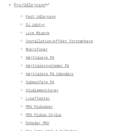
Pro/Udlejning
Fest Udlejning
DJ Udstyr
Live Mixere
Installation/effekt forstærkere
Mikrofoner
Højttalere PA
Højttalersystemer PA
Højttalere PA Udendørs
Subwoofere PA
Studiemonitorer
Lyseffekter
PRO Pickupper
PRO Pickup Stylus
Enheder PRO