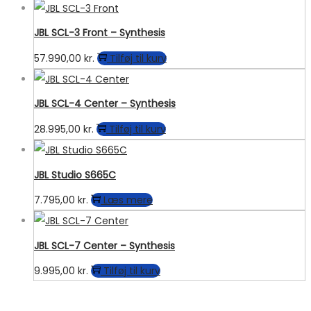
vare
har
JBL SCL-3 Front – Synthesis
flere
57.990,00
kr.
Tilføj til kurv
varianter.
Mulighederne
kan
JBL SCL-4 Center – Synthesis
vælges
28.995,00
kr.
Tilføj til kurv
på
varesiden
JBL Studio S665C
7.795,00
kr.
Læs mere
JBL SCL-7 Center – Synthesis
9.995,00
kr.
Tilføj til kurv