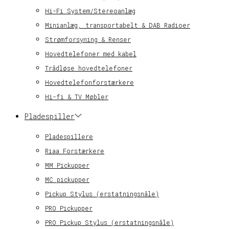
Hi-Fi System/Stereoanlæg
Minianlæg, transportabelt & DAB Radioer
Strømforsyning & Renser
Hovedtelefoner med kabel
Trådløse hovedtelefoner
Hovedtelefonforstærkere
Hi-fi & TV Møbler
Pladespiller
Pladespillere
Riaa Forstærkere
MM Pickupper
MC pickupper
Pickup Stylus (erstatningsnåle)
PRO Pickupper
PRO Pickup Stylus (erstatningsnåle)