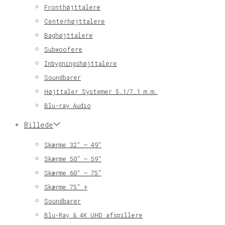
Fronthøjttalere
Centerhøjttalere
Baghøjttalere
Subwoofere
Inbygningshøjttalere
Soundbarer
Højttaler Systemer 5.1/7.1 m.m.
Blu-ray Audio
Billede
Skærme 32″ – 49″
Skærme 50″ – 59″
Skærme 60″ – 75″
Skærme 75″ +
Soundbarer
Blu-Ray & 4K UHD afspillere