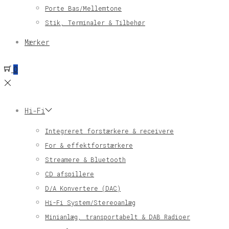
Porte Bas/Mellemtone
Stik, Terminaler & Tilbehør
Mærker
0
Hi-Fi
Integreret forstærkere & receivere
For & effektforstærkere
Streamere & Bluetooth
CD afspillere
D/A Konvertere (DAC)
Hi-Fi System/Stereoanlæg
Minianlæg, transportabelt & DAB Radioer