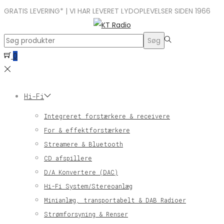
GRATIS LEVERING* | VI HAR LEVERET LYDOPLEVELSER SIDEN 1966
Search
Søg
for:>
0
Hi-Fi
Integreret forstærkere & receivere
For & effektforstærkere
Streamere & Bluetooth
CD afspillere
D/A Konvertere (DAC)
Hi-Fi System/Stereoanlæg
Minianlæg, transportabelt & DAB Radioer
Strømforsyning & Renser