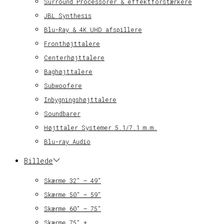
Surround Processorer & effektforstærkere
JBL Synthesis
Blu-Ray & 4K UHD afspillere
Fronthøjttalere
Centerhøjttalere
Baghøjttalere
Subwoofere
Inbygningshøjttalere
Soundbarer
Højttaler Systemer 5.1/7.1 m.m.
Blu-ray Audio
Billede
Skærme 32″ – 49″
Skærme 50″ – 59″
Skærme 60″ – 75″
Skærme 75″ +