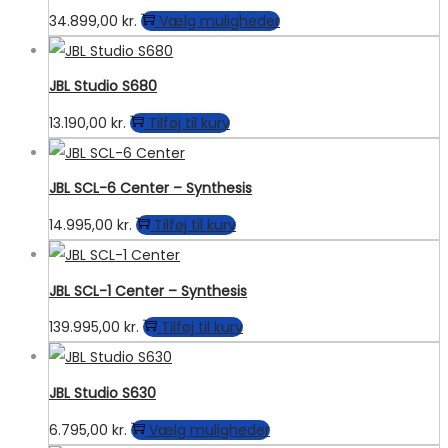
Dette
34.899,00
kr.
Vælg muligheder
vare
har
JBL Studio S680
flere
13.190,00
kr.
Tilføj til kurv
varianter.
Mulighederne
kan
JBL SCL-6 Center – Synthesis
vælges
14.995,00
kr.
Tilføj til kurv
på
varesiden
JBL SCL-1 Center – Synthesis
139.995,00
kr.
Tilføj til kurv
JBL Studio S630
Dette
6.795,00
kr.
Vælg muligheder