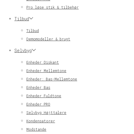
Pro løse stik & tilbehør
Tilbud
Tilbud
Demomodeller & brugt
Selvbyg
Enheder Diskant
Enheder Mellemtone
Enheder: Bas-Mellemtone
Enheder Bas
Enheder Fuldtone
Enheder PRO
Selvbyg Højttalere
Kondensatorer
Modstande