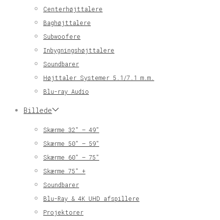
Centerhøjttalere
Baghøjttalere
Subwoofere
Inbygningshøjttalere
Soundbarer
Højttaler Systemer 5.1/7.1 m.m.
Blu-ray Audio
Billede
Skærme 32″ – 49″
Skærme 50″ – 59″
Skærme 60″ – 75″
Skærme 75″ +
Soundbarer
Blu-Ray & 4K UHD afspillere
Projektorer