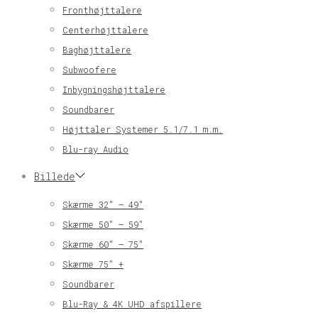
Fronthøjttalere
Centerhøjttalere
Baghøjttalere
Subwoofere
Inbygningshøjttalere
Soundbarer
Højttaler Systemer 5.1/7.1 m.m.
Blu-ray Audio
Billede
Skærme 32″ – 49″
Skærme 50″ – 59″
Skærme 60″ – 75″
Skærme 75″ +
Soundbarer
Blu-Ray & 4K UHD afspillere