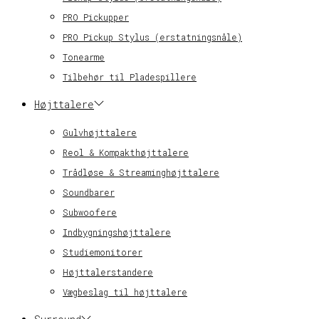
PRO Pickupper
PRO Pickup Stylus (erstatningsnåle)
Tonearme
Tilbehør til Pladespillere
Højttalere
Gulvhøjttalere
Reol & Kompakthøjttalere
Trådløse & Streaminghøjttalere
Soundbarer
Subwoofere
Indbygningshøjttalere
Studiemonitorer
Højttalerstandere
Vægbeslag til højttalere