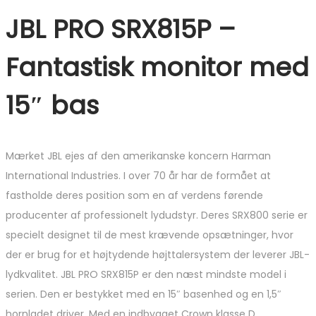
JBL PRO SRX815P –
Fantastisk monitor med
15″ bas
Mærket
JBL ejes af den amerikanske koncern Harman
International Industries.
I over 70 år har de formået at
fastholde deres position som en af verdens førende
producenter af professionelt lydudstyr.
Deres SRX800 serie er
specielt designet til de mest krævende opsætninger, hvor
der er brug for et højtydende højttalersystem der leverer JBL-
lydkvalitet. JBL PRO SRX815P
er den næst mindste model i
serien.
Den er bestykket
med
en 15″ basenhed og en 1,5″
hornladet driver. Med en indbygget Crown klasse D