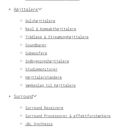
Højttalere
Gulvhøjttalere
Reol & Kompakthøjttalere
Trådløse & Streaminghøjttalere
Soundbarer
Subwoofere
Indbygningshøjttalere
Studiemonitorer
Højttalerstandere
Vægbeslag til højttalere
Surround
Surround Receivere
Surround Processorer & effektforstærkere
JBL Synthesis