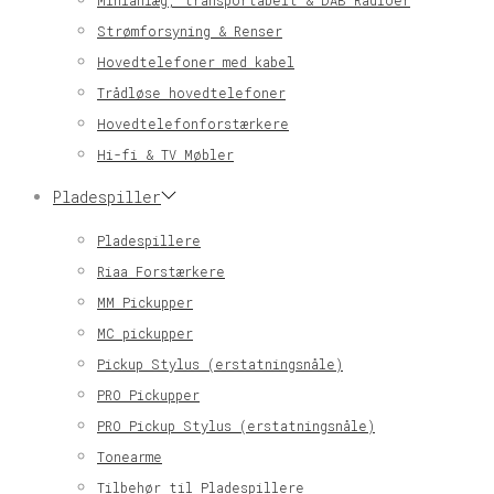
Minianlæg, transportabelt & DAB Radioer
Strømforsyning & Renser
Hovedtelefoner med kabel
Trådløse hovedtelefoner
Hovedtelefonforstærkere
Hi-fi & TV Møbler
Pladespiller
Pladespillere
Riaa Forstærkere
MM Pickupper
MC pickupper
Pickup Stylus (erstatningsnåle)
PRO Pickupper
PRO Pickup Stylus (erstatningsnåle)
Tonearme
Tilbehør til Pladespillere