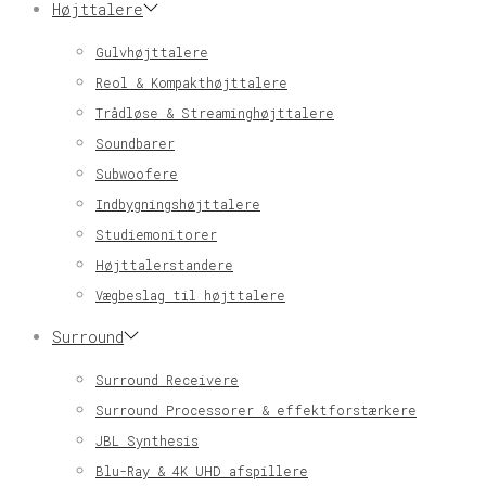
Højttalere
Gulvhøjttalere
Reol & Kompakthøjttalere
Trådløse & Streaminghøjttalere
Soundbarer
Subwoofere
Indbygningshøjttalere
Studiemonitorer
Højttalerstandere
Vægbeslag til højttalere
Surround
Surround Receivere
Surround Processorer & effektforstærkere
JBL Synthesis
Blu-Ray & 4K UHD afspillere