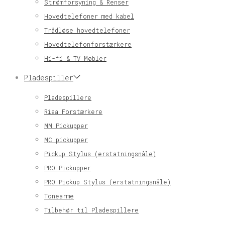
Strømforsyning & Renser
Hovedtelefoner med kabel
Trådløse hovedtelefoner
Hovedtelefonforstærkere
Hi-fi & TV Møbler
Pladespiller
Pladespillere
Riaa Forstærkere
MM Pickupper
MC pickupper
Pickup Stylus (erstatningsnåle)
PRO Pickupper
PRO Pickup Stylus (erstatningsnåle)
Tonearme
Tilbehør til Pladespillere