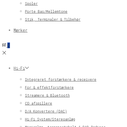
Spoler
Porte Bas/Mellemtone
Stik, Terminaler & Tilbehør
Mærker
0
Hi-Fi
Integreret forstærkere & receivere
For & effektforstærkere
Streamere & Bluetooth
CD afspillere
D/A Konvertere (DAC)
Hi-Fi System/Stereoanlæg