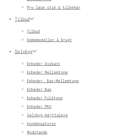
Pro løse stik & tilbehør
Tilbud
Tilbud
Demomodeller & brugt
Selvbyg
Enheder Diskant
Enheder Mellemtone
Enheder: Bas-Mellemtone
Enheder Bas
Enheder Fuldtone
Enheder PRO
Selvbyg Højttalere
Kondensatorer
Modstande