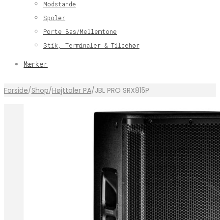
Modstande
Spoler
Porte Bas/Mellemtone
Stik, Terminaler & Tilbehør
Mærker
Forside
/
Shop
/
Højttaler PA
/
JBL PRO SRX815P