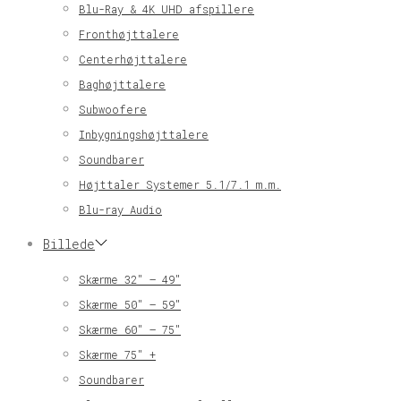
Blu-Ray & 4K UHD afspillere
Fronthøjttalere
Centerhøjttalere
Baghøjttalere
Subwoofere
Inbygningshøjttalere
Soundbarer
Højttaler Systemer 5.1/7.1 m.m.
Blu-ray Audio
Billede
Skærme 32″ – 49″
Skærme 50″ – 59″
Skærme 60″ – 75″
Skærme 75″ +
Soundbarer