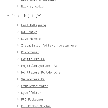
Blu-ray Audio
Pro/Udlejning
Fest Udlejning
DJ Udstyr
Live Mixere
Installation/effekt forstærkere
Mikrofoner
Højttalere PA
Højttalersystemer PA
Højttalere PA Udendørs
Subwoofere PA
Studiemonitorer
Lyseffekter
PRO Pickupper
PRO Pickup Stylus