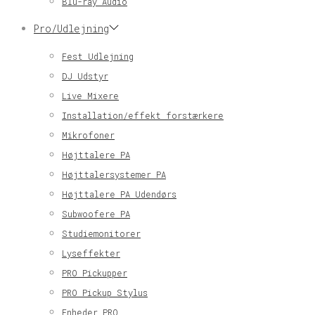
Blu-ray Audio
Pro/Udlejning
Fest Udlejning
DJ Udstyr
Live Mixere
Installation/effekt forstærkere
Mikrofoner
Højttalere PA
Højttalersystemer PA
Højttalere PA Udendørs
Subwoofere PA
Studiemonitorer
Lyseffekter
PRO Pickupper
PRO Pickup Stylus
Enheder PRO