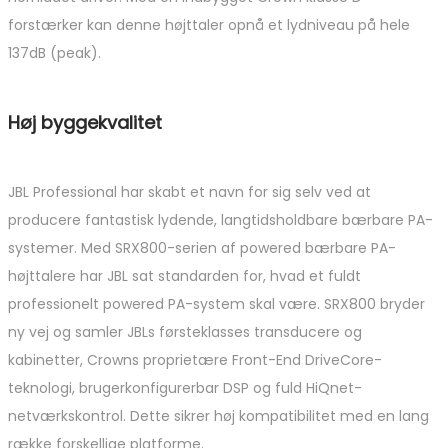
forstærker kan denne højttaler opnå et lydniveau på hele
137dB (peak).
Høj byggekvalitet
JBL Professional har skabt et navn for sig selv ved at
producere fantastisk lydende, langtidsholdbare bærbare PA-
systemer. Med SRX800-serien af ​​powered bærbare PA-
højttalere har JBL sat standarden for, hvad et fuldt
professionelt powered PA-system skal være. SRX800 bryder
ny vej og samler JBLs førsteklasses transducere og
kabinetter, Crowns proprietære Front-End DriveCore-
teknologi, brugerkonfigurerbar DSP og fuld HiQnet-
netværkskontrol. Dette sikrer høj kompatibilitet med en lang
række forskellige platforme.