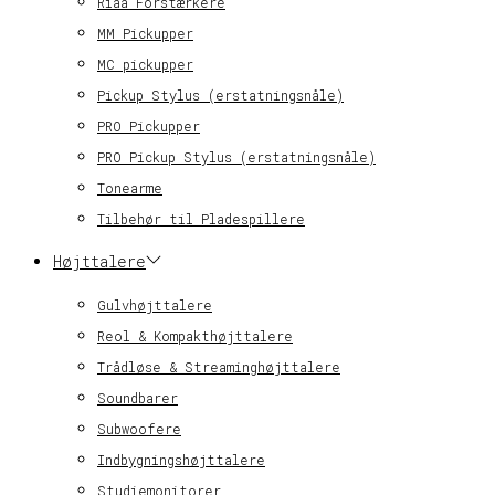
Riaa Forstærkere
MM Pickupper
MC pickupper
Pickup Stylus (erstatningsnåle)
PRO Pickupper
PRO Pickup Stylus (erstatningsnåle)
Tonearme
Tilbehør til Pladespillere
Højttalere
Gulvhøjttalere
Reol & Kompakthøjttalere
Trådløse & Streaminghøjttalere
Soundbarer
Subwoofere
Indbygningshøjttalere
Studiemonitorer