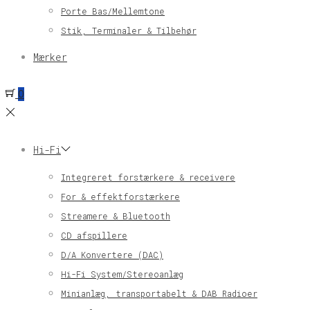
Porte Bas/Mellemtone
Stik, Terminaler & Tilbehør
Mærker
0
Hi-Fi
Integreret forstærkere & receivere
For & effektforstærkere
Streamere & Bluetooth
CD afspillere
D/A Konvertere (DAC)
Hi-Fi System/Stereoanlæg
Minianlæg, transportabelt & DAB Radioer