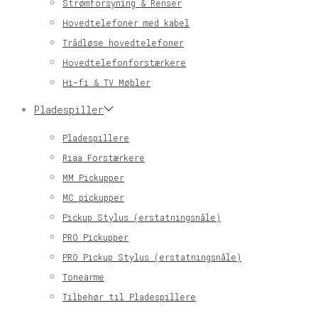
Strømforsyning & Renser
Hovedtelefoner med kabel
Trådløse hovedtelefoner
Hovedtelefonforstærkere
Hi-fi & TV Møbler
Pladespiller
Pladespillere
Riaa Forstærkere
MM Pickupper
MC pickupper
Pickup Stylus (erstatningsnåle)
PRO Pickupper
PRO Pickup Stylus (erstatningsnåle)
Tonearme
Tilbehør til Pladespillere