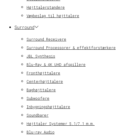
Højttalerstandere
Vægbeslag til højttalere
Surround
Surround Receivere
Surround Processorer & effektforstærkere
JBL Synthesis
Blu-Ray & 4K UHD afspillere
Fronthøjttalere
Centerhøjttalere
Baghøjttalere
Subwoofere
Inbygningshøjttalere
Soundbarer
Højttaler Systemer 5.1/7.1 m.m.
Blu-ray Audio