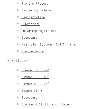
Fronthøjttalere
Centerhøjttalere
Baghøjttalere
Subwoofere
Inbygningshøjttalere
Soundbarer
Højttaler Systemer 5.1/7.1 m.m.
Blu-ray Audio
Billede
Skærme 32″ – 49″
Skærme 50″ – 59″
Skærme 60″ – 75″
Skærme 75″ +
Soundbarer
Blu-Ray & 4K UHD afspillere