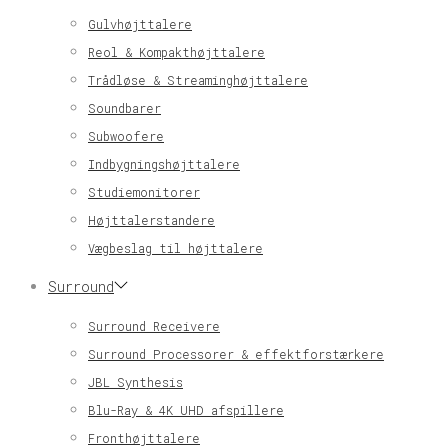
Gulvhøjttalere
Reol & Kompakthøjttalere
Trådløse & Streaminghøjttalere
Soundbarer
Subwoofere
Indbygningshøjttalere
Studiemonitorer
Højttalerstandere
Vægbeslag til højttalere
Surround
Surround Receivere
Surround Processorer & effektforstærkere
JBL Synthesis
Blu-Ray & 4K UHD afspillere
Fronthøjttalere