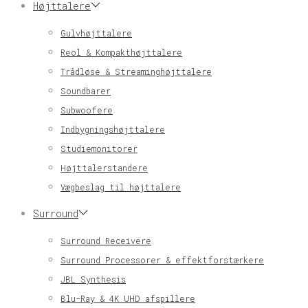
Højttalere
Gulvhøjttalere
Reol & Kompakthøjttalere
Trådløse & Streaminghøjttalere
Soundbarer
Subwoofere
Indbygningshøjttalere
Studiemonitorer
Højttalerstandere
Vægbeslag til højttalere
Surround
Surround Receivere
Surround Processorer & effektforstærkere
JBL Synthesis
Blu-Ray & 4K UHD afspillere