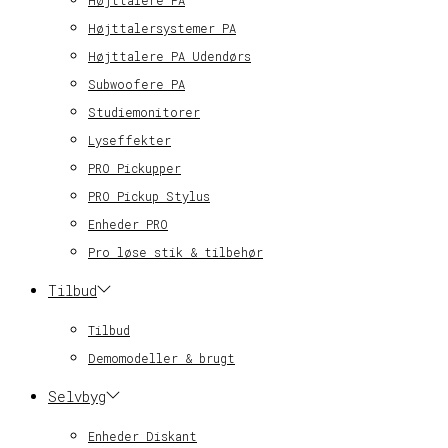
Højttalersystemer PA
Højttalere PA Udendørs
Subwoofere PA
Studiemonitorer
Lyseffekter
PRO Pickupper
PRO Pickup Stylus
Enheder PRO
Pro løse stik & tilbehør
Tilbud
Tilbud
Demomodeller & brugt
Selvbyg
Enheder Diskant