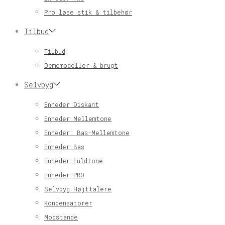
Pro løse stik & tilbehør
Tilbud
Tilbud
Demomodeller & brugt
Selvbyg
Enheder Diskant
Enheder Mellemtone
Enheder: Bas-Mellemtone
Enheder Bas
Enheder Fuldtone
Enheder PRO
Selvbyg Højttalere
Kondensatorer
Modstande