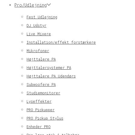
Pro/Udlejning
Fest Udlejning
DJ Udstyr
Live Mixere
Installation/effekt forstærkere
Mikrofoner
Højttalere PA
Højttalersystemer PA
Højttalere PA Udendørs
Subwoofere PA
Studiemonitorer
Lyseffekter
PRO Pickupper
PRO Pickup Stylus
Enheder PRO