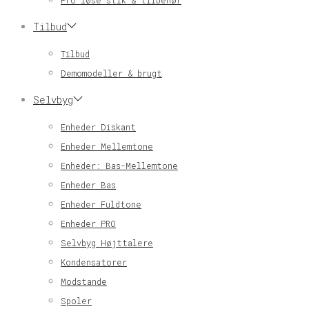
Pro løse stik & tilbehør
Tilbud
Tilbud
Demomodeller & brugt
Selvbyg
Enheder Diskant
Enheder Mellemtone
Enheder: Bas-Mellemtone
Enheder Bas
Enheder Fuldtone
Enheder PRO
Selvbyg Højttalere
Kondensatorer
Modstande
Spoler