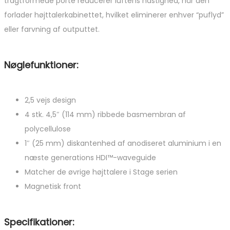
tragtformede porte reducerer luftens hastighed, når den
forlader højttalerkabinettet, hvilket eliminerer enhver “puflyd”
eller farvning af outputtet.
Nøglefunktioner:
2,5 vejs design
4 stk. 4,5″ (114 mm) ribbede basmembran af
polycellulose
1″ (25 mm) diskantenhed af anodiseret aluminium i en
næste generations HDI™-waveguide
Matcher de øvrige højttalere i Stage serien
Magnetisk front
Specifikationer: