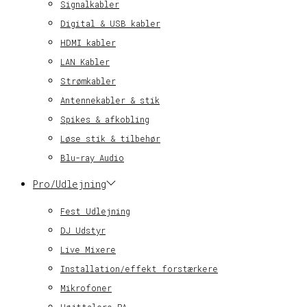
Signalkabler
Digital & USB kabler
HDMI kabler
LAN Kabler
Strømkabler
Antennekabler & stik
Spikes & afkobling
Løse stik & tilbehør
Blu-ray Audio
Pro/Udlejning
Fest Udlejning
DJ Udstyr
Live Mixere
Installation/effekt forstærkere
Mikrofoner
Højttalere PA