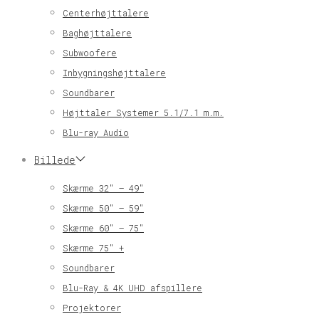
Centerhøjttalere
Baghøjttalere
Subwoofere
Inbygningshøjttalere
Soundbarer
Højttaler Systemer 5.1/7.1 m.m.
Blu-ray Audio
Billede
Skærme 32″ – 49″
Skærme 50″ – 59″
Skærme 60″ – 75″
Skærme 75″ +
Soundbarer
Blu-Ray & 4K UHD afspillere
Projektorer