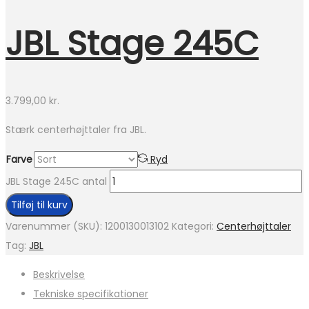
JBL Stage 245C
3.799,00
kr.
Stærk centerhøjttaler fra JBL.
Farve
Ryd
JBL Stage 245C antal
Tilføj til kurv
Varenummer (SKU):
1200130013102
Kategori:
Centerhøjttaler
Tag:
JBL
Beskrivelse
Tekniske specifikationer