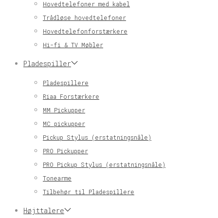
Hovedtelefoner med kabel
Trådløse hovedtelefoner
Hovedtelefonforstærkere
Hi-fi & TV Møbler
Pladespiller
Pladespillere
Riaa Forstærkere
MM Pickupper
MC pickupper
Pickup Stylus (erstatningsnåle)
PRO Pickupper
PRO Pickup Stylus (erstatningsnåle)
Tonearme
Tilbehør til Pladespillere
Højttalere