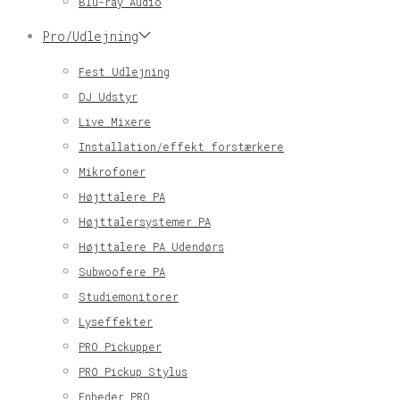
Blu-ray Audio
Pro/Udlejning
Fest Udlejning
DJ Udstyr
Live Mixere
Installation/effekt forstærkere
Mikrofoner
Højttalere PA
Højttalersystemer PA
Højttalere PA Udendørs
Subwoofere PA
Studiemonitorer
Lyseffekter
PRO Pickupper
PRO Pickup Stylus
Enheder PRO