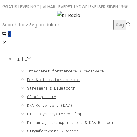
GRATIS LEVERING* | VI HAR LEVERET LYDOPLEVELSER SIDEN 1966
Search for:>
Søg
0
Hi-Fi
Integreret forstærkere & receivere
For & effektforstærkere
Streamere & Bluetooth
CD afspillere
D/A Konvertere (DAC)
Hi-Fi System/Stereoanlæg
Minianlæg, transportabelt & DAB Radioer
Strømforsyning & Renser