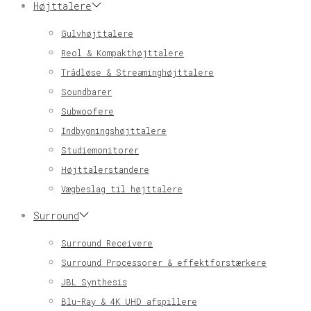
Højttalere
Gulvhøjttalere
Reol & Kompakthøjttalere
Trådløse & Streaminghøjttalere
Soundbarer
Subwoofere
Indbygningshøjttalere
Studiemonitorer
Højttalerstandere
Vægbeslag til højttalere
Surround
Surround Receivere
Surround Processorer & effektforstærkere
JBL Synthesis
Blu-Ray & 4K UHD afspillere