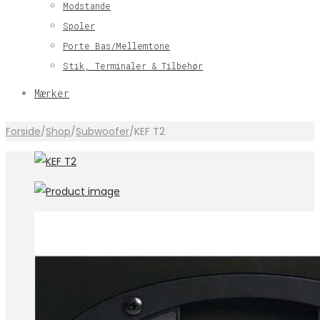
Modstande
Spoler
Porte Bas/Mellemtone
Stik, Terminaler & Tilbehør
Mærker
Forside
/
Shop
/
Subwoofer
/
KEF T2