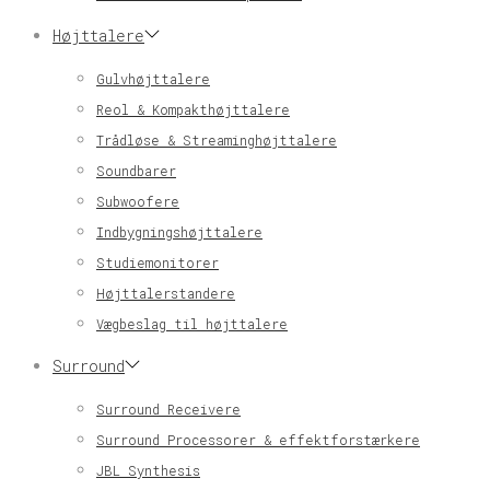
Højttalere
Gulvhøjttalere
Reol & Kompakthøjttalere
Trådløse & Streaminghøjttalere
Soundbarer
Subwoofere
Indbygningshøjttalere
Studiemonitorer
Højttalerstandere
Vægbeslag til højttalere
Surround
Surround Receivere
Surround Processorer & effektforstærkere
JBL Synthesis