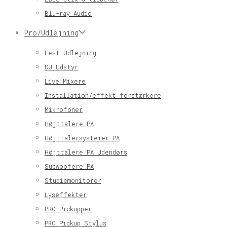
Blu-ray Audio
Pro/Udlejning
Fest Udlejning
DJ Udstyr
Live Mixere
Installation/effekt forstærkere
Mikrofoner
Højttalere PA
Højttalersystemer PA
Højttalere PA Udendørs
Subwoofere PA
Studiemonitorer
Lyseffekter
PRO Pickupper
PRO Pickup Stylus