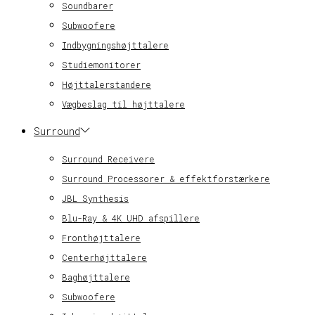
Soundbarer
Subwoofere
Indbygningshøjttalere
Studiemonitorer
Højttalerstandere
Vægbeslag til højttalere
Surround
Surround Receivere
Surround Processorer & effektforstærkere
JBL Synthesis
Blu-Ray & 4K UHD afspillere
Fronthøjttalere
Centerhøjttalere
Baghøjttalere
Subwoofere