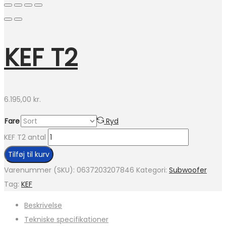
KEF T2
6.195,00
kr.
Fare
Ryd
KEF T2 antal
Tilføj til kurv
Varenummer (SKU):
0637203207846
Kategori:
Subwoofer
Tag:
KEF
Beskrivelse
Tekniske specifikationer