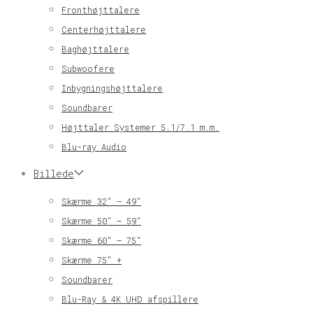
Fronthøjttalere
Centerhøjttalere
Baghøjttalere
Subwoofere
Inbygningshøjttalere
Soundbarer
Højttaler Systemer 5.1/7.1 m.m.
Blu-ray Audio
Billede
Skærme 32″ – 49″
Skærme 50″ – 59″
Skærme 60″ – 75″
Skærme 75″ +
Soundbarer
Blu-Ray & 4K UHD afspillere