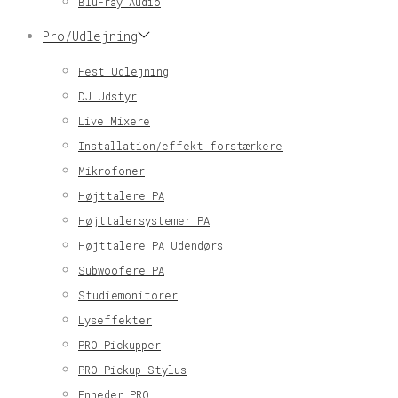
Blu-ray Audio
Pro/Udlejning
Fest Udlejning
DJ Udstyr
Live Mixere
Installation/effekt forstærkere
Mikrofoner
Højttalere PA
Højttalersystemer PA
Højttalere PA Udendørs
Subwoofere PA
Studiemonitorer
Lyseffekter
PRO Pickupper
PRO Pickup Stylus
Enheder PRO