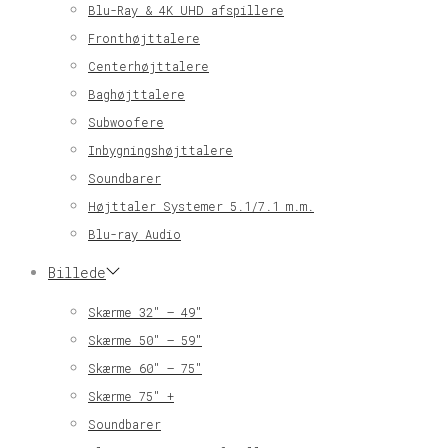
Blu-Ray & 4K UHD afspillere
Fronthøjttalere
Centerhøjttalere
Baghøjttalere
Subwoofere
Inbygningshøjttalere
Soundbarer
Højttaler Systemer 5.1/7.1 m.m.
Blu-ray Audio
Billede
Skærme 32″ – 49″
Skærme 50″ – 59″
Skærme 60″ – 75″
Skærme 75″ +
Soundbarer