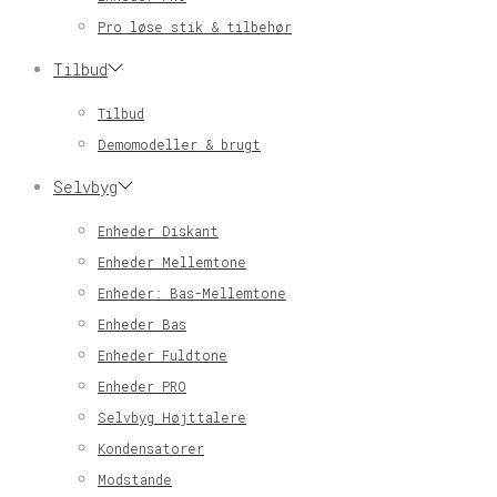
Pro løse stik & tilbehør
Tilbud
Tilbud
Demomodeller & brugt
Selvbyg
Enheder Diskant
Enheder Mellemtone
Enheder: Bas-Mellemtone
Enheder Bas
Enheder Fuldtone
Enheder PRO
Selvbyg Højttalere
Kondensatorer
Modstande