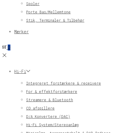
Spoler
Porte Bas/Mellemtone
Stik, Terminaler & Tilbehør
Mærker
0
Hi-Fi
Integreret forstærkere & receivere
For & effektforstærkere
Streamere & Bluetooth
CD afspillere
D/A Konvertere (DAC)
Hi-Fi System/Stereoanlæg