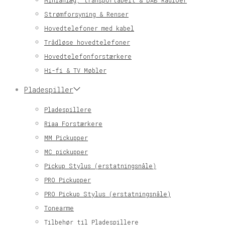
Minianlæg, transportabelt & DAB Radioer
Strømforsyning & Renser
Hovedtelefoner med kabel
Trådløse hovedtelefoner
Hovedtelefonforstærkere
Hi-fi & TV Møbler
Pladespiller
Pladespillere
Riaa Forstærkere
MM Pickupper
MC pickupper
Pickup Stylus (erstatningsnåle)
PRO Pickupper
PRO Pickup Stylus (erstatningsnåle)
Tonearme
Tilbehør til Pladespillere