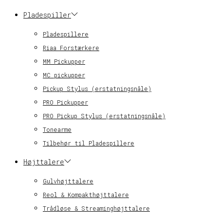
Pladespiller
Pladespillere
Riaa Forstærkere
MM Pickupper
MC pickupper
Pickup Stylus (erstatningsnåle)
PRO Pickupper
PRO Pickup Stylus (erstatningsnåle)
Tonearme
Tilbehør til Pladespillere
Højttalere
Gulvhøjttalere
Reol & Kompakthøjttalere
Trådløse & Streaminghøjttalere