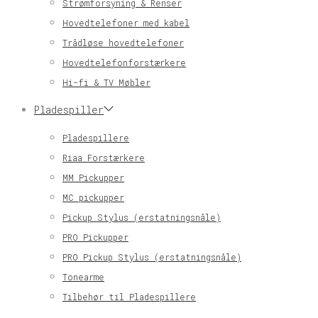
Strømforsyning & Renser
Hovedtelefoner med kabel
Trådløse hovedtelefoner
Hovedtelefonforstærkere
Hi-fi & TV Møbler
Pladespiller
Pladespillere
Riaa Forstærkere
MM Pickupper
MC pickupper
Pickup Stylus (erstatningsnåle)
PRO Pickupper
PRO Pickup Stylus (erstatningsnåle)
Tonearme
Tilbehør til Pladespillere