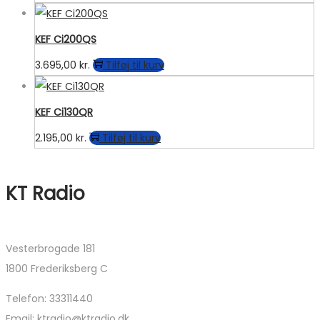
KEF Ci200QS
3.695,00
kr.
Tilføj til kurv
KEF Ci130QR
2.195,00
kr.
Tilføj til kurv
KT Radio
Vesterbrogade 181
1800 Frederiksberg C
Telefon: 33311440
Email: ktradio@ktradio.dk