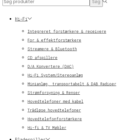
Search
Søg
for:>
Hi-Fi
Integreret forstærkere & receivere
For & effektforstærkere
Streamere & Bluetooth
CD afspillere
D/A Konvertere (DAC)
Hi-Fi System/Stereoanlæg
Minianlæg, transportabelt & DAB Radioer
Strømforsyning & Renser
Hovedtelefoner med kabel
Trådløse hovedtelefoner
Hovedtelefonforstærkere
Hi-fi & TV Møbler
Pladespiller