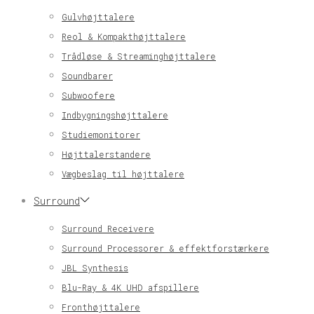
Gulvhøjttalere
Reol & Kompakthøjttalere
Trådløse & Streaminghøjttalere
Soundbarer
Subwoofere
Indbygningshøjttalere
Studiemonitorer
Højttalerstandere
Vægbeslag til højttalere
Surround
Surround Receivere
Surround Processorer & effektforstærkere
JBL Synthesis
Blu-Ray & 4K UHD afspillere
Fronthøjttalere