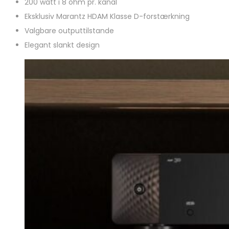
200 watt i 8 ohm pr. kanal
Eksklusiv Marantz HDAM Klasse D-forstærkning
Valgbare outputtilstande
Elegant slankt design