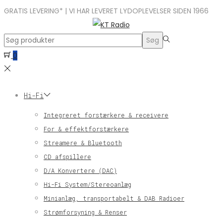
GRATIS LEVERING* | VI HAR LEVERET LYDOPLEVELSER SIDEN 1966
Search
Søg
for:>
0
Hi-Fi
Integreret forstærkere & receivere
For & effektforstærkere
Streamere & Bluetooth
CD afspillere
D/A Konvertere (DAC)
Hi-Fi System/Stereoanlæg
Minianlæg, transportabelt & DAB Radioer
Strømforsyning & Renser