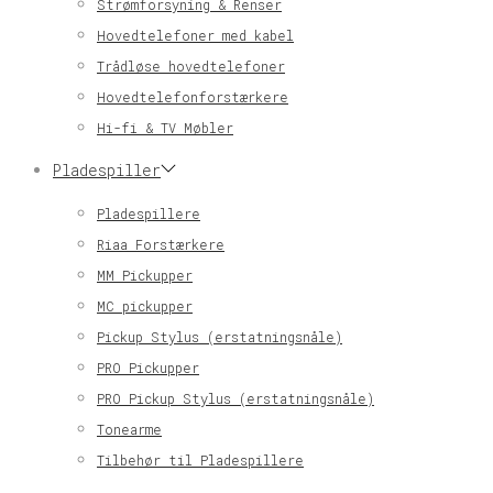
Strømforsyning & Renser
Hovedtelefoner med kabel
Trådløse hovedtelefoner
Hovedtelefonforstærkere
Hi-fi & TV Møbler
Pladespiller
Pladespillere
Riaa Forstærkere
MM Pickupper
MC pickupper
Pickup Stylus (erstatningsnåle)
PRO Pickupper
PRO Pickup Stylus (erstatningsnåle)
Tonearme
Tilbehør til Pladespillere