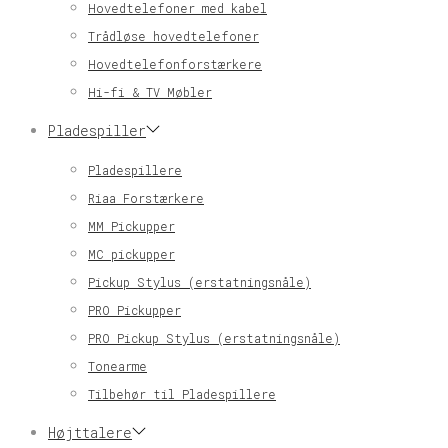
Hovedtelefoner med kabel
Trådløse hovedtelefoner
Hovedtelefonforstærkere
Hi-fi & TV Møbler
Pladespiller
Pladespillere
Riaa Forstærkere
MM Pickupper
MC pickupper
Pickup Stylus (erstatningsnåle)
PRO Pickupper
PRO Pickup Stylus (erstatningsnåle)
Tonearme
Tilbehør til Pladespillere
Højttalere