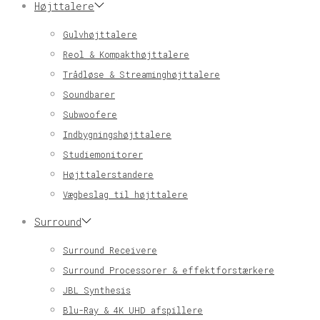
Højttalere
Gulvhøjttalere
Reol & Kompakthøjttalere
Trådløse & Streaminghøjttalere
Soundbarer
Subwoofere
Indbygningshøjttalere
Studiemonitorer
Højttalerstandere
Vægbeslag til højttalere
Surround
Surround Receivere
Surround Processorer & effektforstærkere
JBL Synthesis
Blu-Ray & 4K UHD afspillere