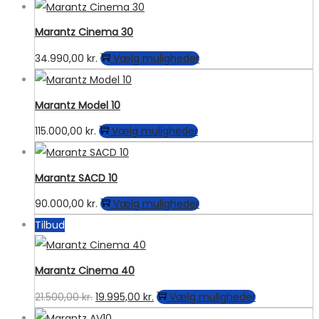
Marantz Cinema 30
Dette
34.990,00
kr.
Vælg muligheder
vare
har
Marantz Model 10
flere
Dette
115.000,00
kr.
Vælg muligheder
varianter.
vare
Mulighederne
har
kan
Marantz SACD 10
flere
vælges
Dette
90.000,00
kr.
Vælg muligheder
varianter.
på
vare
Tilbud
Mulighederne
varesiden
har
kan
flere
vælges
Marantz Cinema 40
varianter.
på
Den
Den
Dette
21.500,00
kr.
19.995,00
kr.
Vælg muligheder
Mulighederne
varesiden
oprindelige
aktuelle
vare