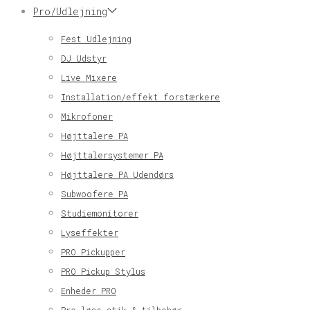
Pro/Udlejning
Fest Udlejning
DJ Udstyr
Live Mixere
Installation/effekt forstærkere
Mikrofoner
Højttalere PA
Højttalersystemer PA
Højttalere PA Udendørs
Subwoofere PA
Studiemonitorer
Lyseffekter
PRO Pickupper
PRO Pickup Stylus
Enheder PRO