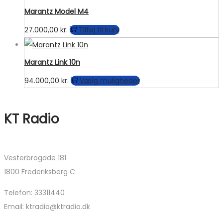
varesiden
Marantz Model M4
27.000,00
kr.
Tilføj til kurv
Marantz Link 10n
Dette
94.000,00
kr.
Vælg muligheder
vare
har
KT Radio
flere
varianter.
Mulighederne
Vesterbrogade 181
kan
1800 Frederiksberg C
vælges
på
Telefon: 33311440
varesiden
Email: ktradio@ktradio.dk