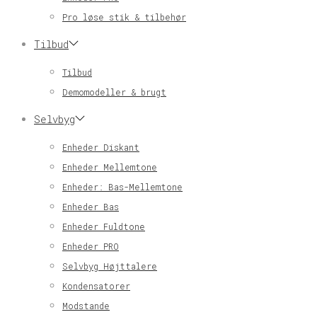
Pro løse stik & tilbehør
Tilbud
Tilbud
Demomodeller & brugt
Selvbyg
Enheder Diskant
Enheder Mellemtone
Enheder: Bas-Mellemtone
Enheder Bas
Enheder Fuldtone
Enheder PRO
Selvbyg Højttalere
Kondensatorer
Modstande