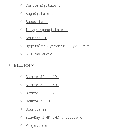
Centerhøjttalere
Baghøjttalere
Subwoofere
Inbygningshøjttalere
Soundbarer
Højttaler Systemer 5.1/7.1 m.m.
Blu-ray Audio
Billede
Skærme 32″ – 49″
Skærme 50″ – 59″
Skærme 60″ – 75″
Skærme 75″ +
Soundbarer
Blu-Ray & 4K UHD afspillere
Projektorer