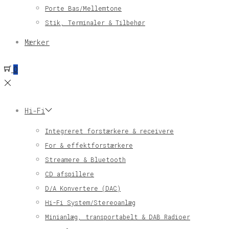
Porte Bas/Mellemtone
Stik, Terminaler & Tilbehør
Mærker
0
Hi-Fi
Integreret forstærkere & receivere
For & effektforstærkere
Streamere & Bluetooth
CD afspillere
D/A Konvertere (DAC)
Hi-Fi System/Stereoanlæg
Minianlæg, transportabelt & DAB Radioer