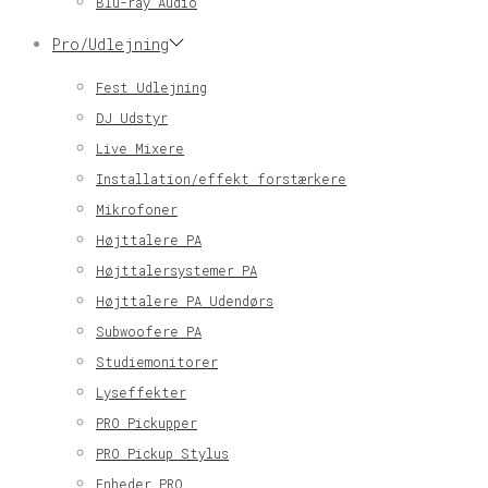
Blu-ray Audio
Pro/Udlejning
Fest Udlejning
DJ Udstyr
Live Mixere
Installation/effekt forstærkere
Mikrofoner
Højttalere PA
Højttalersystemer PA
Højttalere PA Udendørs
Subwoofere PA
Studiemonitorer
Lyseffekter
PRO Pickupper
PRO Pickup Stylus
Enheder PRO