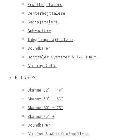
Fronthøjttalere
Centerhøjttalere
Baghøjttalere
Subwoofere
Inbygningshøjttalere
Soundbarer
Højttaler Systemer 5.1/7.1 m.m.
Blu-ray Audio
Billede
Skærme 32″ – 49″
Skærme 50″ – 59″
Skærme 60″ – 75″
Skærme 75″ +
Soundbarer
Blu-Ray & 4K UHD afspillere