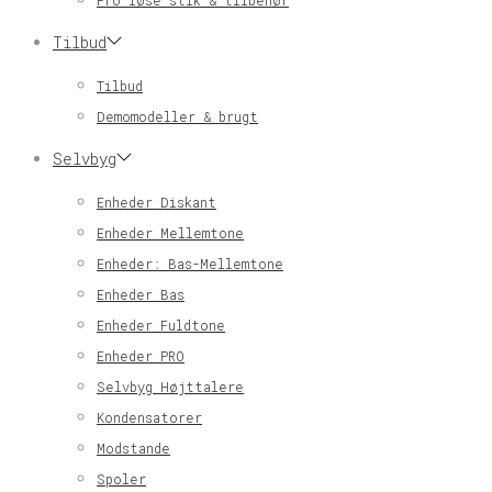
Pro løse stik & tilbehør
Tilbud
Tilbud
Demomodeller & brugt
Selvbyg
Enheder Diskant
Enheder Mellemtone
Enheder: Bas-Mellemtone
Enheder Bas
Enheder Fuldtone
Enheder PRO
Selvbyg Højttalere
Kondensatorer
Modstande
Spoler