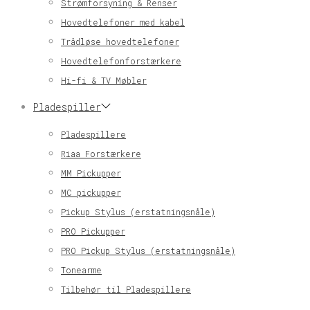
Strømforsyning & Renser
Hovedtelefoner med kabel
Trådløse hovedtelefoner
Hovedtelefonforstærkere
Hi-fi & TV Møbler
Pladespiller
Pladespillere
Riaa Forstærkere
MM Pickupper
MC pickupper
Pickup Stylus (erstatningsnåle)
PRO Pickupper
PRO Pickup Stylus (erstatningsnåle)
Tonearme
Tilbehør til Pladespillere