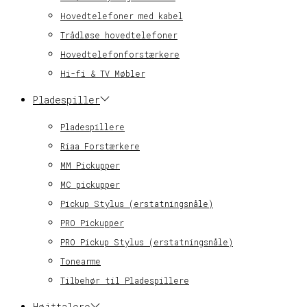
Hovedtelefoner med kabel
Trådløse hovedtelefoner
Hovedtelefonforstærkere
Hi-fi & TV Møbler
Pladespiller
Pladespillere
Riaa Forstærkere
MM Pickupper
MC pickupper
Pickup Stylus (erstatningsnåle)
PRO Pickupper
PRO Pickup Stylus (erstatningsnåle)
Tonearme
Tilbehør til Pladespillere
Højttalere