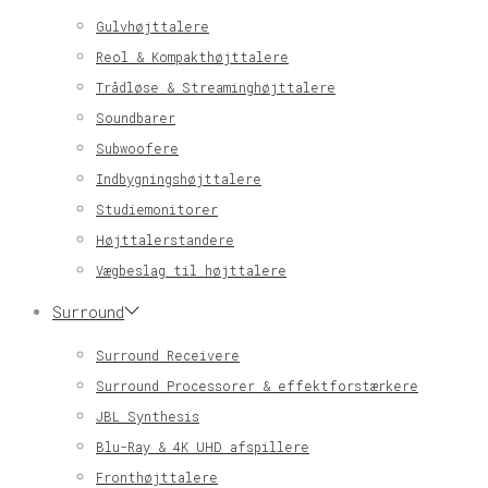
Gulvhøjttalere
Reol & Kompakthøjttalere
Trådløse & Streaminghøjttalere
Soundbarer
Subwoofere
Indbygningshøjttalere
Studiemonitorer
Højttalerstandere
Vægbeslag til højttalere
Surround
Surround Receivere
Surround Processorer & effektforstærkere
JBL Synthesis
Blu-Ray & 4K UHD afspillere
Fronthøjttalere