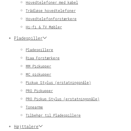
Hovedtelefoner med kabel
Trådløse hovedtelefoner
Hovedtelefonforstærkere
Hi-fi & TV Møbler
Pladespiller
Pladespillere
Riaa Forstærkere
MM Pickupper
MC pickupper
Pickup Stylus (erstatningsnåle)
PRO Pickupper
PRO Pickup Stylus (erstatningsnåle)
Tonearme
Tilbehør til Pladespillere
Højttalere