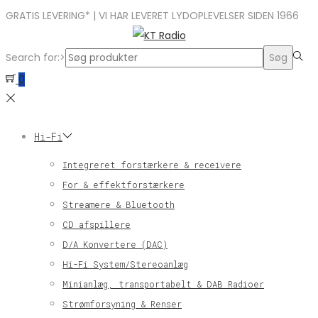
GRATIS LEVERING* | VI HAR LEVERET LYDOPLEVELSER SIDEN 1966
Search for:>
Søg
0
Hi-Fi
Integreret forstærkere & receivere
For & effektforstærkere
Streamere & Bluetooth
CD afspillere
D/A Konvertere (DAC)
Hi-Fi System/Stereoanlæg
Minianlæg, transportabelt & DAB Radioer
Strømforsyning & Renser