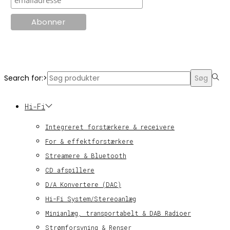
© KT Radio -2024
Search for:>
Søg
Hi-Fi
Integreret forstærkere & receivere
For & effektforstærkere
Streamere & Bluetooth
CD afspillere
D/A Konvertere (DAC)
Hi-Fi System/Stereoanlæg
Minianlæg, transportabelt & DAB Radioer
Strømforsyning & Renser