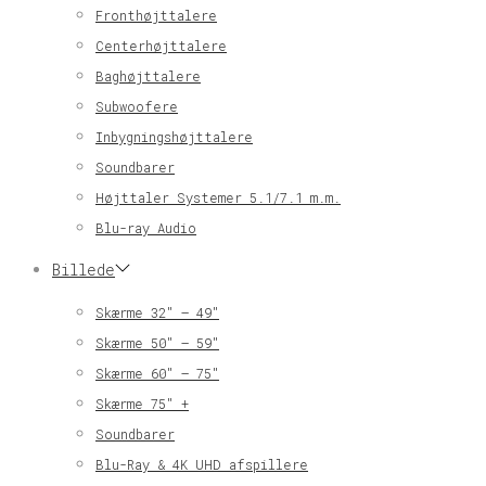
Fronthøjttalere
Centerhøjttalere
Baghøjttalere
Subwoofere
Inbygningshøjttalere
Soundbarer
Højttaler Systemer 5.1/7.1 m.m.
Blu-ray Audio
Billede
Skærme 32″ – 49″
Skærme 50″ – 59″
Skærme 60″ – 75″
Skærme 75″ +
Soundbarer
Blu-Ray & 4K UHD afspillere