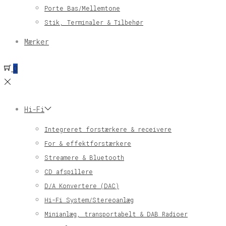
Porte Bas/Mellemtone
Stik, Terminaler & Tilbehør
Mærker
0
Hi-Fi
Integreret forstærkere & receivere
For & effektforstærkere
Streamere & Bluetooth
CD afspillere
D/A Konvertere (DAC)
Hi-Fi System/Stereoanlæg
Minianlæg, transportabelt & DAB Radioer