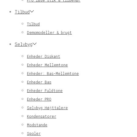
Pro løse stik & tilbehør
Tilbud
Tilbud
Demomodeller & brugt
Selvbyg
Enheder Diskant
Enheder Mellemtone
Enheder: Bas-Mellemtone
Enheder Bas
Enheder Fuldtone
Enheder PRO
Selvbyg Højttalere
Kondensatorer
Modstande
Spoler