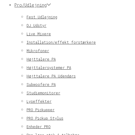
Pro/Udlejning
Fest Udlejning
DJ Udstyr
Live Mixere
Installation/effekt forstærkere
Mikrofoner
Højttalere PA
Højttalersystemer PA
Højttalere PA Udendørs
Subwoofere PA
Studiemonitorer
Lyseffekter
PRO Pickupper
PRO Pickup Stylus
Enheder PRO