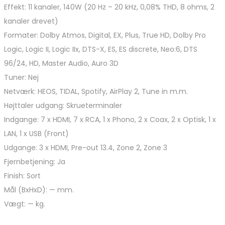
Effekt: 11 kanaler, 140W (20 Hz – 20 kHz, 0,08% THD, 8 ohms, 2
kanaler drevet)
Formater: Dolby Atmos, Digital, EX, Plus, True HD, Dolby Pro
Logic, Logic II, Logic IIx, DTS-X, ES, ES discrete, Neo:6, DTS
96/24, HD, Master Audio, Auro 3D
Tuner: Nej
Netværk: HEOS, TIDAL, Spotify, AirPlay 2, Tune in m.m.
Højttaler udgang: Skrueterminaler
Indgange: 7 x HDMI, 7 x RCA, 1 x Phono, 2 x Coax, 2 x Optisk, 1 x
LAN, 1 x USB (Front)
Udgange: 3 x HDMI, Pre-out 13.4, Zone 2, Zone 3
Fjernbetjening: Ja
Finish: Sort
Mål (BxHxD): — mm.
Vægt: — kg.