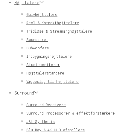
Højttalere
Gulvhøjttalere
Reol & Kompakthøjttalere
Trådløse & Streaminghøjttalere
Soundbarer
Subwoofere
Indbygningshøjttalere
Studiemonitorer
Højttalerstandere
Vægbeslag til højttalere
Surround
Surround Receivere
Surround Processorer & effektforstærkere
JBL Synthesis
Blu-Ray & 4K UHD afspillere