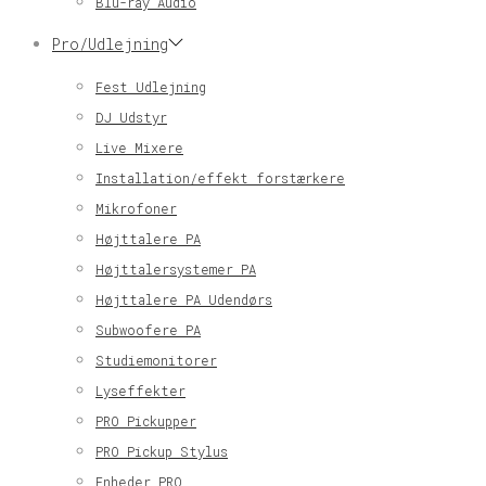
Blu-ray Audio
Pro/Udlejning
Fest Udlejning
DJ Udstyr
Live Mixere
Installation/effekt forstærkere
Mikrofoner
Højttalere PA
Højttalersystemer PA
Højttalere PA Udendørs
Subwoofere PA
Studiemonitorer
Lyseffekter
PRO Pickupper
PRO Pickup Stylus
Enheder PRO