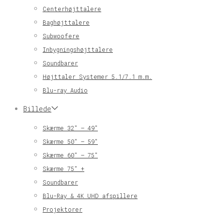
Centerhøjttalere
Baghøjttalere
Subwoofere
Inbygningshøjttalere
Soundbarer
Højttaler Systemer 5.1/7.1 m.m.
Blu-ray Audio
Billede
Skærme 32″ – 49″
Skærme 50″ – 59″
Skærme 60″ – 75″
Skærme 75″ +
Soundbarer
Blu-Ray & 4K UHD afspillere
Projektorer