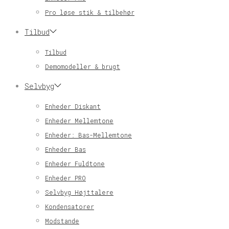
Pro løse stik & tilbehør
Tilbud
Tilbud
Demomodeller & brugt
Selvbyg
Enheder Diskant
Enheder Mellemtone
Enheder: Bas-Mellemtone
Enheder Bas
Enheder Fuldtone
Enheder PRO
Selvbyg Højttalere
Kondensatorer
Modstande