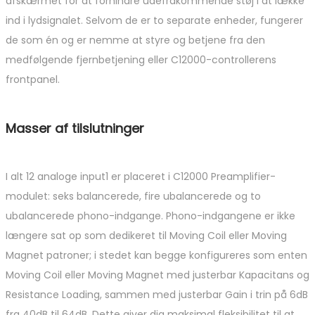
afskærmet for at forhindre udefrakommende støj i at lække
ind i lydsignalet. Selvom de er to separate enheder, fungerer
de som én og er nemme at styre og betjene fra den
medfølgende fjernbetjening eller C12000-controllerens
frontpanel.
Masser af tilslutninger
I alt 12 analoge input1 er placeret i C12000 Preamplifier-
modulet: seks balancerede, fire ubalancerede og to
ubalancerede phono-indgange. Phono-indgangene er ikke
længere sat op som dedikeret til Moving Coil eller Moving
Magnet patroner; i stedet kan begge konfigureres som enten
Moving Coil eller Moving Magnet med justerbar Kapacitans og
Resistance Loading, sammen med justerbar Gain i trin på 6dB
fra 40dB til 64dB. Dette giver dig maksimal fleksibilitet til at