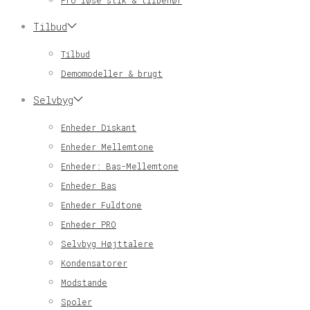
Pro løse stik & tilbehør
Tilbud
Tilbud
Demomodeller & brugt
Selvbyg
Enheder Diskant
Enheder Mellemtone
Enheder: Bas-Mellemtone
Enheder Bas
Enheder Fuldtone
Enheder PRO
Selvbyg Højttalere
Kondensatorer
Modstande
Spoler