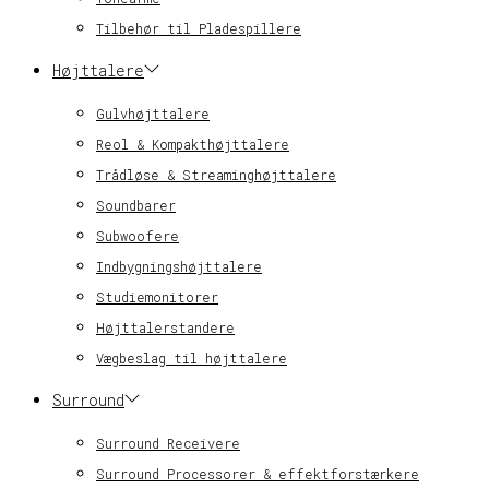
Tilbehør til Pladespillere
Højttalere
Gulvhøjttalere
Reol & Kompakthøjttalere
Trådløse & Streaminghøjttalere
Soundbarer
Subwoofere
Indbygningshøjttalere
Studiemonitorer
Højttalerstandere
Vægbeslag til højttalere
Surround
Surround Receivere
Surround Processorer & effektforstærkere