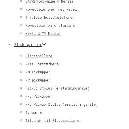
Strømforsyning & Renser
Hovedtelefoner med kabel
Trådløse hovedtelefoner
Hovedtelefonforstærkere
Hi-fi & TV Møbler
Pladespiller
Pladespillere
Riaa Forstærkere
MM Pickupper
MC pickupper
Pickup Stylus (erstatningsnåle)
PRO Pickupper
PRO Pickup Stylus (erstatningsnåle)
Tonearme
Tilbehør til Pladespillere