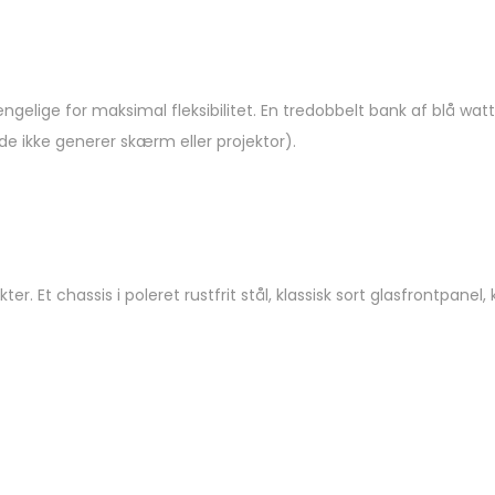
elige for maksimal fleksibilitet. En tredobbelt bank af blå wattm
de ikke generer skærm eller projektor).
r. Et chassis i poleret rustfrit stål, klassisk sort glasfrontpane