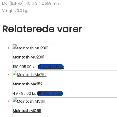
Mål (BxHxD): 451 x 314 x 559 mm.
Vægt: 70,3 kg.
Relaterede varer
McIntosh MC2301
168.995,00
kr.
Tilføj til kurv
McIntosh MA252
49.495,00
kr.
Tilføj til kurv
McIntosh MC611