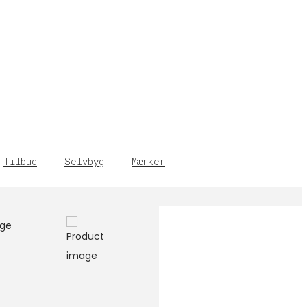
Tilbud
Selvbyg
Mærker