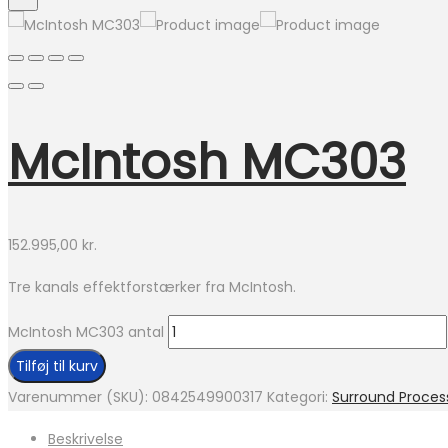
McIntosh MC303
152.995,00
kr.
Tre kanals effektforstærker fra McIntosh.
McIntosh MC303 antal
Tilføj til kurv
Varenummer (SKU):
0842549900317
Kategori:
Surround Proces
Beskrivelse