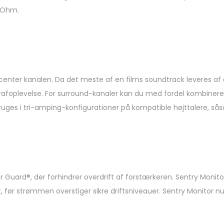
8 Ohm.
enter kanalen. Da det meste af en films soundtrack leveres af d
ografoplevelse. For surround-kanaler kan du med fordel kombiner
ruges i tri-amping-konfigurationer på kompatible højttalere, såso
Guard®, der forhindrer overdrift af forstærkeren. Sentry Monitor
 før strømmen overstiger sikre driftsniveauer. Sentry Monitor nul