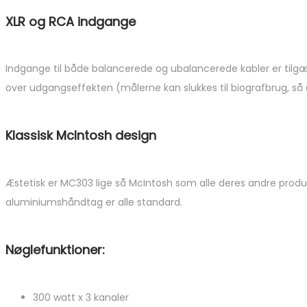
XLR og RCA indgange
Indgange til både balancerede og ubalancerede kabler er tilgæng
over udgangseffekten (målerne kan slukkes til biografbrug, så 
Klassisk McIntosh design
Æstetisk er MC303 lige så McIntosh som alle deres andre produkte
aluminiumshåndtag er alle standard.
Nøglefunktioner:
300 watt x 3 kanaler