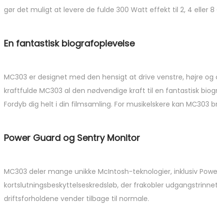
gør det muligt at levere de fulde 300 Watt effekt til 2, 4 eller 
En fantastisk biografoplevelse
MC303 er designet med den hensigt at drive venstre, højre og c
kraftfulde MC303 al den nødvendige kraft til en fantastisk bi
Fordyb dig helt i din filmsamling. For musikelskere kan MC303 b
Power Guard og Sentry Monitor
MC303 deler mange unikke McIntosh-teknologier, inklusiv Power 
kortslutningsbeskyttelseskredsløb, der frakobler udgangstrinnet,
driftsforholdene vender tilbage til normale.