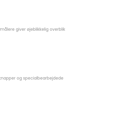
ålere giver øjeblikkelig overblik
l, knapper og specialbearbejdede