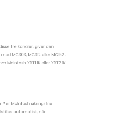
isse tre kanaler, giver den
e med MC303, MC312 eller MC152 .
m McIntosh XRT1.1K eller XRT2.1K.
™ er McIntosh sikringsfrie
stilles automatisk, når