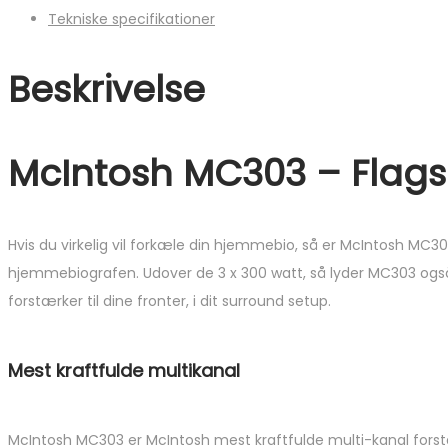
Tekniske specifikationer
Beskrivelse
McIntosh MC303 – Flagsk
Hvis du virkelig vil forkæle din hjemmebio, så er McIntosh MC303
hjemmebiografen. Udover de 3 x 300 watt, så lyder MC303 også 
forstærker til dine fronter, i dit surround setup.
Mest kraftfulde multikanal
McIntosh MC303 er McIntosh mest kraftfulde multi-kanal forstæ