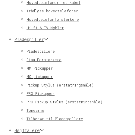
Hovedtelefoner med kabel
Trådløse hovedtelefoner
Hovedtelefonforstærkere
Hi-fi & TV Møbler
Pladespiller
Pladespillere
Riaa Forstærkere
MM Pickupper
MC pickupper
Pickup Stylus (erstatningsnåle)
PRO Pickupper
PRO Pickup Stylus (erstatningsnåle)
Tonearme
Tilbehør til Pladespillere
Højttalere