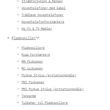
Strømforsyning & Renser
Hovedtelefoner med kabel
Trådløse hovedtelefoner
Hovedtelefonforstærkere
Hi-fi & TV Møbler
Pladespiller
Pladespillere
Riaa Forstærkere
MM Pickupper
MC pickupper
Pickup Stylus (erstatningsnåle)
PRO Pickupper
PRO Pickup Stylus (erstatningsnåle)
Tonearme
Tilbehør til Pladespillere