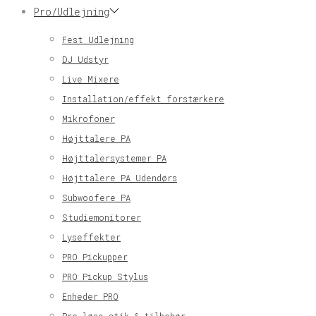
Pro/Udlejning
Fest Udlejning
DJ Udstyr
Live Mixere
Installation/effekt forstærkere
Mikrofoner
Højttalere PA
Højttalersystemer PA
Højttalere PA Udendørs
Subwoofere PA
Studiemonitorer
Lyseffekter
PRO Pickupper
PRO Pickup Stylus
Enheder PRO