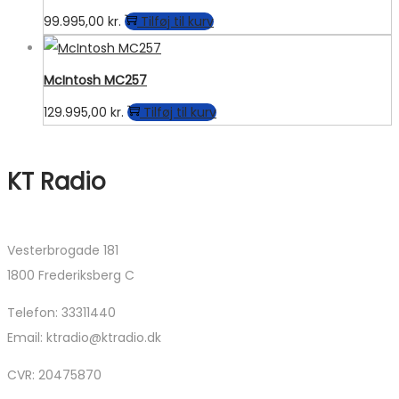
99.995,00
kr.
Tilføj til kurv
McIntosh MC257
129.995,00
kr.
Tilføj til kurv
KT Radio
Vesterbrogade 181
1800 Frederiksberg C
Telefon: 33311440
Email: ktradio@ktradio.dk
CVR: 20475870