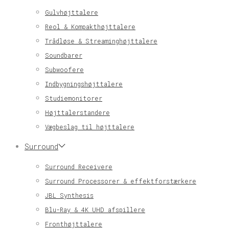
Gulvhøjttalere
Reol & Kompakthøjttalere
Trådløse & Streaminghøjttalere
Soundbarer
Subwoofere
Indbygningshøjttalere
Studiemonitorer
Højttalerstandere
Vægbeslag til højttalere
Surround
Surround Receivere
Surround Processorer & effektforstærkere
JBL Synthesis
Blu-Ray & 4K UHD afspillere
Fronthøjttalere