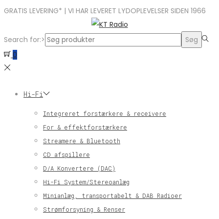
GRATIS LEVERING* | VI HAR LEVERET LYDOPLEVELSER SIDEN 1966
Search for:>
Søg
0
Hi-Fi
Integreret forstærkere & receivere
For & effektforstærkere
Streamere & Bluetooth
CD afspillere
D/A Konvertere (DAC)
Hi-Fi System/Stereoanlæg
Minianlæg, transportabelt & DAB Radioer
Strømforsyning & Renser