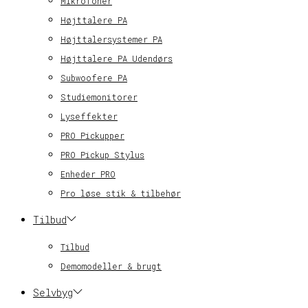
Mikrofoner
Højttalere PA
Højttalersystemer PA
Højttalere PA Udendørs
Subwoofere PA
Studiemonitorer
Lyseffekter
PRO Pickupper
PRO Pickup Stylus
Enheder PRO
Pro løse stik & tilbehør
Tilbud
Tilbud
Demomodeller & brugt
Selvbyg