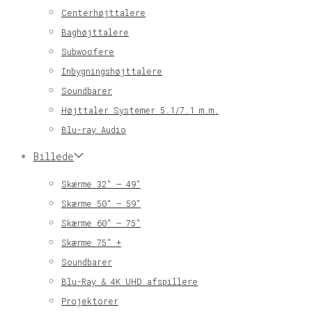
Centerhøjttalere
Baghøjttalere
Subwoofere
Inbygningshøjttalere
Soundbarer
Højttaler Systemer 5.1/7.1 m.m.
Blu-ray Audio
Billede
Skærme 32″ – 49″
Skærme 50″ – 59″
Skærme 60″ – 75″
Skærme 75″ +
Soundbarer
Blu-Ray & 4K UHD afspillere
Projektorer