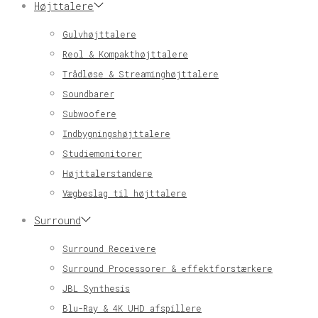
Højttalere
Gulvhøjttalere
Reol & Kompakthøjttalere
Trådløse & Streaminghøjttalere
Soundbarer
Subwoofere
Indbygningshøjttalere
Studiemonitorer
Højttalerstandere
Vægbeslag til højttalere
Surround
Surround Receivere
Surround Processorer & effektforstærkere
JBL Synthesis
Blu-Ray & 4K UHD afspillere