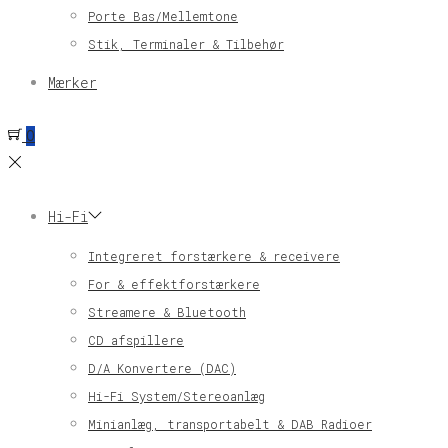
Porte Bas/Mellemtone
Stik, Terminaler & Tilbehør
Mærker
0
Hi-Fi
Integreret forstærkere & receivere
For & effektforstærkere
Streamere & Bluetooth
CD afspillere
D/A Konvertere (DAC)
Hi-Fi System/Stereoanlæg
Minianlæg, transportabelt & DAB Radioer