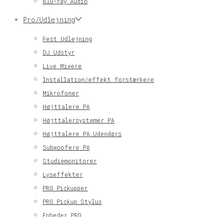
Blu-ray Audio
Pro/Udlejning
Fest Udlejning
DJ Udstyr
Live Mixere
Installation/effekt forstærkere
Mikrofoner
Højttalere PA
Højttalersystemer PA
Højttalere PA Udendørs
Subwoofere PA
Studiemonitorer
Lyseffekter
PRO Pickupper
PRO Pickup Stylus
Enheder PRO