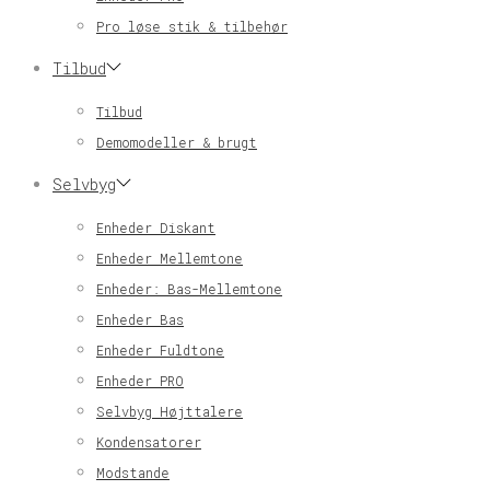
Pro løse stik & tilbehør
Tilbud
Tilbud
Demomodeller & brugt
Selvbyg
Enheder Diskant
Enheder Mellemtone
Enheder: Bas-Mellemtone
Enheder Bas
Enheder Fuldtone
Enheder PRO
Selvbyg Højttalere
Kondensatorer
Modstande