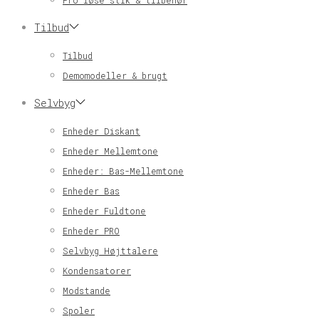
Pro løse stik & tilbehør
Tilbud
Tilbud
Demomodeller & brugt
Selvbyg
Enheder Diskant
Enheder Mellemtone
Enheder: Bas-Mellemtone
Enheder Bas
Enheder Fuldtone
Enheder PRO
Selvbyg Højttalere
Kondensatorer
Modstande
Spoler