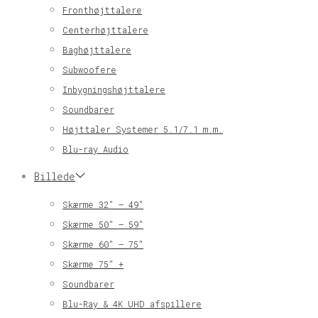
Fronthøjttalere
Centerhøjttalere
Baghøjttalere
Subwoofere
Inbygningshøjttalere
Soundbarer
Højttaler Systemer 5.1/7.1 m.m.
Blu-ray Audio
Billede
Skærme 32″ – 49″
Skærme 50″ – 59″
Skærme 60″ – 75″
Skærme 75″ +
Soundbarer
Blu-Ray & 4K UHD afspillere