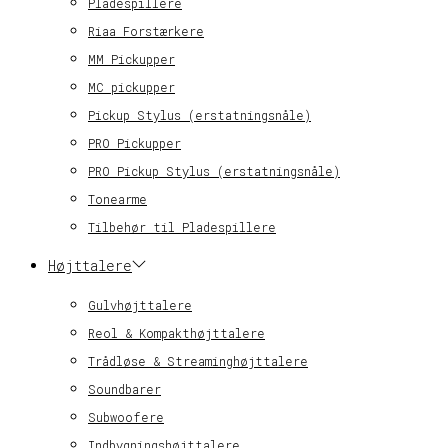
Pladespillere
Riaa Forstærkere
MM Pickupper
MC pickupper
Pickup Stylus (erstatningsnåle)
PRO Pickupper
PRO Pickup Stylus (erstatningsnåle)
Tonearme
Tilbehør til Pladespillere
Højttalere
Gulvhøjttalere
Reol & Kompakthøjttalere
Trådløse & Streaminghøjttalere
Soundbarer
Subwoofere
Indbygningshøjttalere