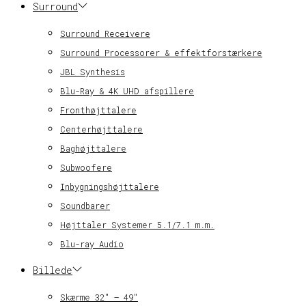
Surround
Surround Receivere
Surround Processorer & effektforstærkere
JBL Synthesis
Blu-Ray & 4K UHD afspillere
Fronthøjttalere
Centerhøjttalere
Baghøjttalere
Subwoofere
Inbygningshøjttalere
Soundbarer
Højttaler Systemer 5.1/7.1 m.m.
Blu-ray Audio
Billede
Skærme 32″ – 49″