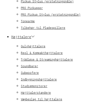
Pickup Stylus (erstatningsnåle)
PRO Pickupper
PRO Pickup Stylus (erstatningsnåle)
Tonearme
Tilbehør til Pladespillere
Højttalere
Gulvhøjttalere
Reol & Kompakthøjttalere
Trådløse & Streaminghøjttalere
Soundbarer
Subwoofere
Indbygningshøjttalere
Studiemonitorer
Højttalerstandere
Vægbeslag til højttalere