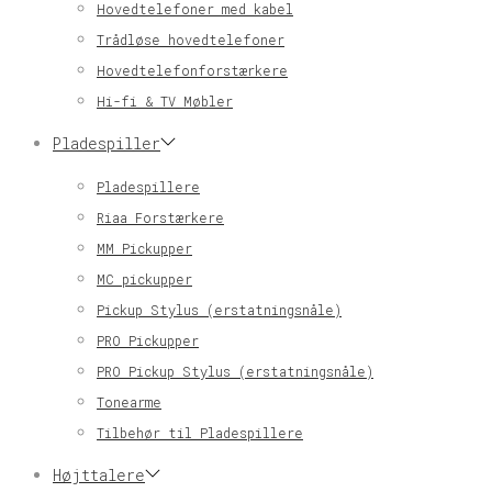
Hovedtelefoner med kabel
Trådløse hovedtelefoner
Hovedtelefonforstærkere
Hi-fi & TV Møbler
Pladespiller
Pladespillere
Riaa Forstærkere
MM Pickupper
MC pickupper
Pickup Stylus (erstatningsnåle)
PRO Pickupper
PRO Pickup Stylus (erstatningsnåle)
Tonearme
Tilbehør til Pladespillere
Højttalere