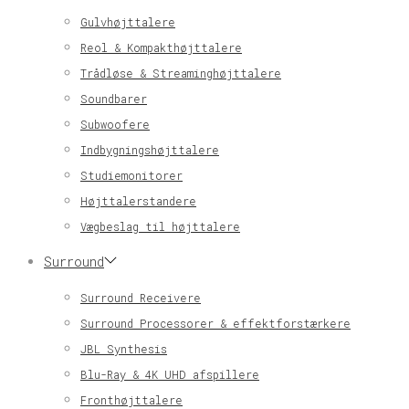
Gulvhøjttalere
Reol & Kompakthøjttalere
Trådløse & Streaminghøjttalere
Soundbarer
Subwoofere
Indbygningshøjttalere
Studiemonitorer
Højttalerstandere
Vægbeslag til højttalere
Surround
Surround Receivere
Surround Processorer & effektforstærkere
JBL Synthesis
Blu-Ray & 4K UHD afspillere
Fronthøjttalere