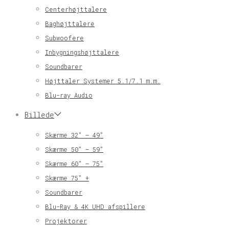
Centerhøjttalere
Baghøjttalere
Subwoofere
Inbygningshøjttalere
Soundbarer
Højttaler Systemer 5.1/7.1 m.m.
Blu-ray Audio
Billede
Skærme 32″ – 49″
Skærme 50″ – 59″
Skærme 60″ – 75″
Skærme 75″ +
Soundbarer
Blu-Ray & 4K UHD afspillere
Projektorer