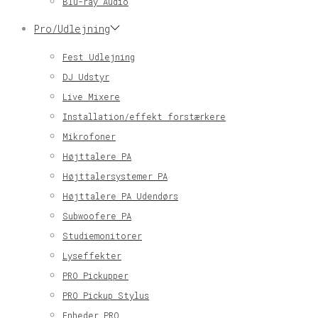
Blu-ray Audio
Pro/Udlejning
Fest Udlejning
DJ Udstyr
Live Mixere
Installation/effekt forstærkere
Mikrofoner
Højttalere PA
Højttalersystemer PA
Højttalere PA Udendørs
Subwoofere PA
Studiemonitorer
Lyseffekter
PRO Pickupper
PRO Pickup Stylus
Enheder PRO