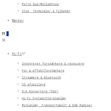
Porte Bas/Mellemtone
Stik, Terminaler & Tilbehør
Mærker
0
Hi-Fi
Integreret forstærkere & receivere
For & effektforstærkere
Streamere & Bluetooth
CD afspillere
D/A Konvertere (DAC)
Hi-Fi System/Stereoanlæg
Minianlæg, transportabelt & DAB Radioer