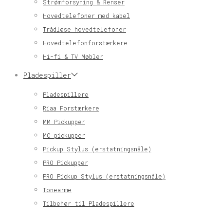
Strømforsyning & Renser
Hovedtelefoner med kabel
Trådløse hovedtelefoner
Hovedtelefonforstærkere
Hi-fi & TV Møbler
Pladespiller
Pladespillere
Riaa Forstærkere
MM Pickupper
MC pickupper
Pickup Stylus (erstatningsnåle)
PRO Pickupper
PRO Pickup Stylus (erstatningsnåle)
Tonearme
Tilbehør til Pladespillere