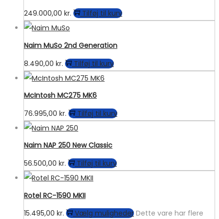
249.000,00
kr.
Tilføj til kurv
Naim MuSo 2nd Generation
8.490,00
kr.
Tilføj til kurv
McIntosh MC275 MK6
76.995,00
kr.
Tilføj til kurv
Naim NAP 250 New Classic
56.500,00
kr.
Tilføj til kurv
Rotel RC-1590 MKII
15.495,00
kr.
Vælg muligheder
Dette vare har flere