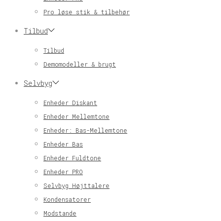
Pro løse stik & tilbehør
Tilbud
Tilbud
Demomodeller & brugt
Selvbyg
Enheder Diskant
Enheder Mellemtone
Enheder: Bas-Mellemtone
Enheder Bas
Enheder Fuldtone
Enheder PRO
Selvbyg Højttalere
Kondensatorer
Modstande