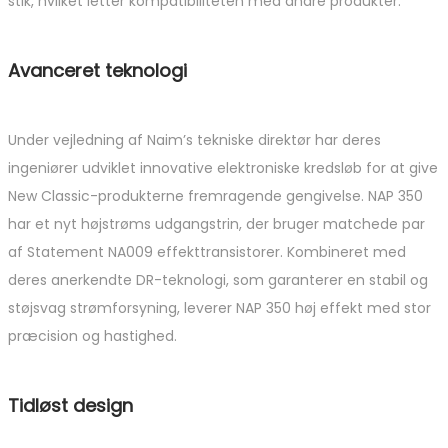
stik, hvilket letter kompatibiliteten med andre produkter.
Avanceret teknologi
Under vejledning af Naim’s tekniske direktør har deres
ingeniører udviklet innovative elektroniske kredsløb for at give
New Classic-produkterne fremragende gengivelse. NAP 350
har et nyt højstrøms udgangstrin, der bruger matchede par
af Statement NA009 effekttransistorer. Kombineret med
deres anerkendte DR-teknologi, som garanterer en stabil og
støjsvag strømforsyning, leverer NAP 350 høj effekt med stor
præcision og hastighed.
Tidløst design