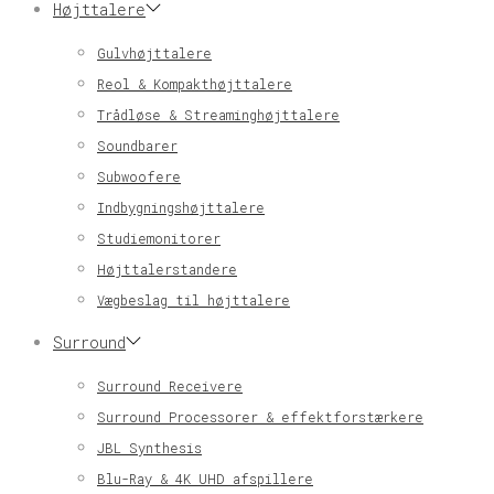
Højttalere
Gulvhøjttalere
Reol & Kompakthøjttalere
Trådløse & Streaminghøjttalere
Soundbarer
Subwoofere
Indbygningshøjttalere
Studiemonitorer
Højttalerstandere
Vægbeslag til højttalere
Surround
Surround Receivere
Surround Processorer & effektforstærkere
JBL Synthesis
Blu-Ray & 4K UHD afspillere