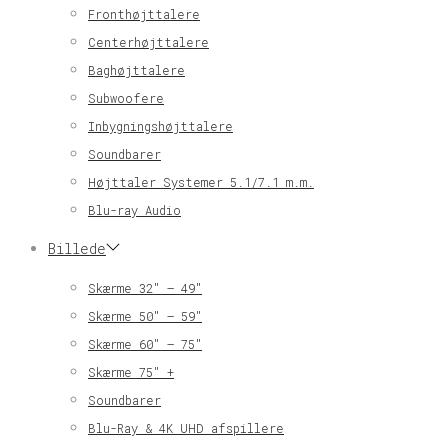
Fronthøjttalere
Centerhøjttalere
Baghøjttalere
Subwoofere
Inbygningshøjttalere
Soundbarer
Højttaler Systemer 5.1/7.1 m.m.
Blu-ray Audio
Billede
Skærme 32″ – 49″
Skærme 50″ – 59″
Skærme 60″ – 75″
Skærme 75″ +
Soundbarer
Blu-Ray & 4K UHD afspillere