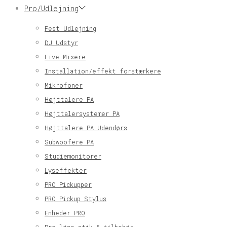
Pro/Udlejning
Fest Udlejning
DJ Udstyr
Live Mixere
Installation/effekt forstærkere
Mikrofoner
Højttalere PA
Højttalersystemer PA
Højttalere PA Udendørs
Subwoofere PA
Studiemonitorer
Lyseffekter
PRO Pickupper
PRO Pickup Stylus
Enheder PRO