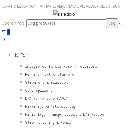
GRATIS LEVERING* | VI HAR LEVERET LYDOPLEVELSER SIDEN 1966
Search for:>
Søg
0
Hi-Fi
Integreret forstærkere & receivere
For & effektforstærkere
Streamere & Bluetooth
CD afspillere
D/A Konvertere (DAC)
Hi-Fi System/Stereoanlæg
Minianlæg, transportabelt & DAB Radioer
Strømforsyning & Renser