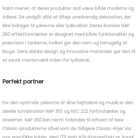
Naim mener, at deres produkter skal være både moderne og
tidløse. De undgår altid at tilføje unødvendig dekoration, der
ikke bidrager til ydeevne eller lydkvalitet. Deres ikoniske NAP
250 effektforstærker er designet med både funktionalitet og
præcision i tankerne, hvilket gør den nem og behagelig at
bruge. Dens slanke design og innovative materialer gør den til
et sandt mesterværk inden for lydteknik.
Perfekt partner
For den optimale ydeevne af dine højttalere og musik er den
ideelle kombination NAP 350 og NSC 222 forforstærker og
streamer. NAP 350 kan nemt forbindes til ethvert af New
Classic-produkterne såvel som de tidligere Classic-linjer via
nye specifikke kabler. Med 175 watt A/B-klasseeffekt pr. kanal