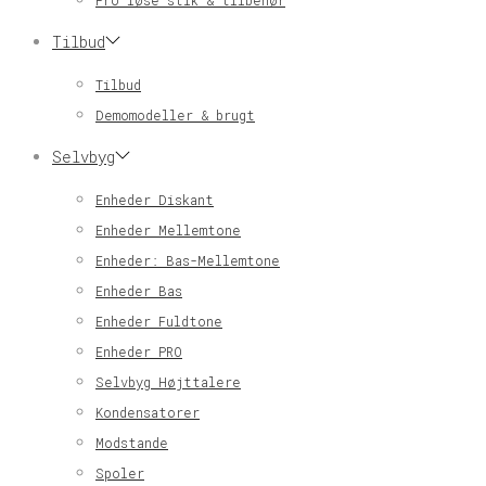
Pro løse stik & tilbehør
Tilbud
Tilbud
Demomodeller & brugt
Selvbyg
Enheder Diskant
Enheder Mellemtone
Enheder: Bas-Mellemtone
Enheder Bas
Enheder Fuldtone
Enheder PRO
Selvbyg Højttalere
Kondensatorer
Modstande
Spoler