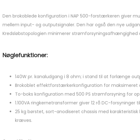
Den brokoblede konfiguration i NAP 500-forstærkeren giver mu
mellem input- og outputsignaler. Den har også den nye udgan
Kredsløbstopologien minimerer strømforsyningsafhængighed og
Nøglefunktioner:
140W pr. kanaludgang i 8 ohm; i stand til at forlænge o
Brokoblet effektforstærkerkonfiguration for maksimeret åbe
To-boks konfiguration med 500 PS strømforsyning for opt
1.100VA ringkernetransformer giver 12 rå DC-forsyninger ti
25 kg børstet, sort-anodiseret chassis med karakteristisk 
kræves.