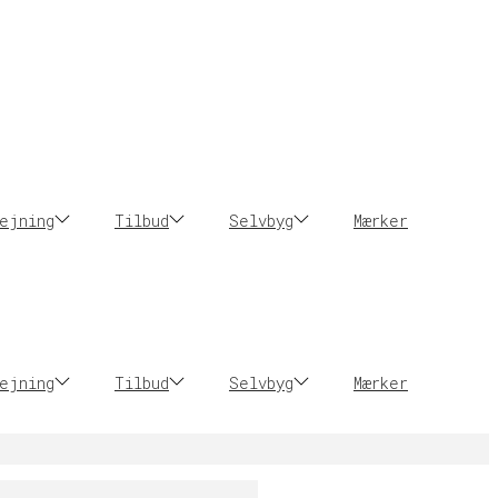
ejning
Tilbud
Selvbyg
Mærker
ejning
Tilbud
Selvbyg
Mærker