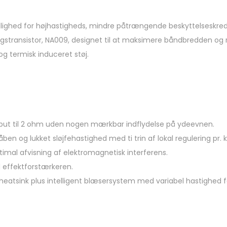
lighed for højhastigheds, mindre påtrængende beskyttelseskred
gstransistor, NA009, designet til at maksimere båndbredden og
 termisk induceret støj.
utput til 2 ohm uden nogen mærkbar indflydelse på ydeevnen.
n og lukket sløjfehastighed med ti trin af lokal regulering pr. k
imal afvisning af elektromagnetisk interferens.
l effektforstærkeren.
heatsink plus intelligent blæsersystem med variabel hastighed for