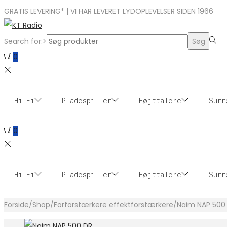
GRATIS LEVERING* | VI HAR LEVERET LYDOPLEVELSER SIDEN 1966
Search for:>
Søg
0
Hi-Fi
Pladespiller
Højttalere
Surr
0
Hi-Fi
Pladespiller
Højttalere
Surr
Forside
/
Shop
/
Forforstærkere effektforstærkere
/
Naim NAP 500 D