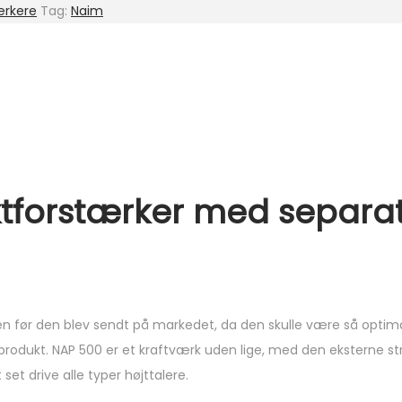
ærkere
Tag:
Naim
ktforstærker med separa
en før den blev sendt på markedet, da den skulle være så optim
produkt. NAP 500 er et kraftværk uden lige, med den eksterne st
et drive alle typer højttalere.