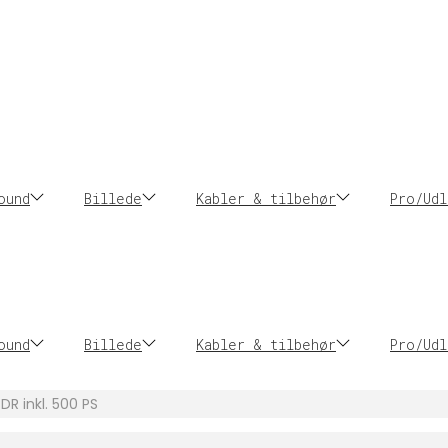
ound
Billede
Kabler & tilbehør
Pro/Udl
ound
Billede
Kabler & tilbehør
Pro/Udl
R inkl. 500 PS