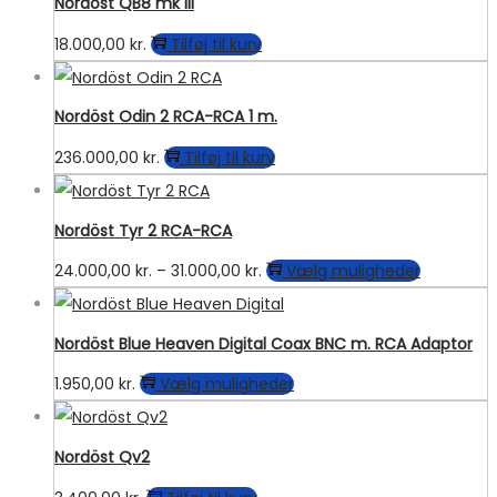
Nordöst QB8 mk III
42.000,00 kr.
flere
18.000,00
kr.
Tilføj til kurv
varianter
Mulighed
kan
Nordöst Odin 2 RCA-RCA 1 m.
vælges
236.000,00
kr.
Tilføj til kurv
på
vareside
Nordöst Tyr 2 RCA-RCA
Prisinterval:
Dette
24.000,00
kr.
–
31.000,00
kr.
Vælg muligheder
24.000,00 kr.
vare
til
har
Nordöst Blue Heaven Digital Coax BNC m. RCA Adaptor
31.000,00 kr.
flere
Dette
1.950,00
kr.
Vælg muligheder
varianter.
vare
Mulighed
har
kan
Nordöst Qv2
flere
vælges