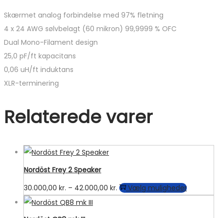
Skærmet analog forbindelse med 97% fletning
4 x 24 AWG sølvbelagt (60 mikron) 99,9999 % OFC
Dual Mono-Filament design
25,0 pF/ft kapacitans
0,06 uH/ft induktans
XLR-terminering
Relaterede varer
Nordöst Frey 2 Speaker
Prisinterval:
Dette
30.000,00
kr.
–
42.000,00
kr.
Vælg muligheder
30.000,00 kr.
vare
til
har