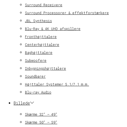
Surround Receivere
Surround Processorer & effektforstærkere
JBL Synthesis
Blu-Ray & 4K UHD afspillere
Fronthøjttalere
Centerhøjttalere
Baghøjttalere
Subwoofere
Inbygningshøjttalere
Soundbarer
Højttaler Systemer 5.1/7.1 m.m.
Blu-ray Audio
Billede
Skærme 32″ – 49″
Skærme 50″ – 59″