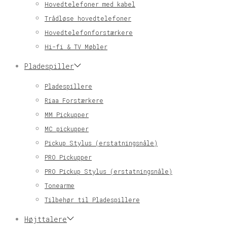
Hovedtelefoner med kabel
Trådløse hovedtelefoner
Hovedtelefonforstærkere
Hi-fi & TV Møbler
Pladespiller
Pladespillere
Riaa Forstærkere
MM Pickupper
MC pickupper
Pickup Stylus (erstatningsnåle)
PRO Pickupper
PRO Pickup Stylus (erstatningsnåle)
Tonearme
Tilbehør til Pladespillere
Højttalere