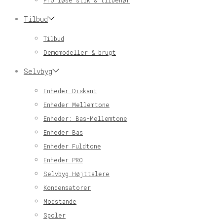
Pro løse stik & tilbehør
Tilbud
Tilbud
Demomodeller & brugt
Selvbyg
Enheder Diskant
Enheder Mellemtone
Enheder: Bas-Mellemtone
Enheder Bas
Enheder Fuldtone
Enheder PRO
Selvbyg Højttalere
Kondensatorer
Modstande
Spoler