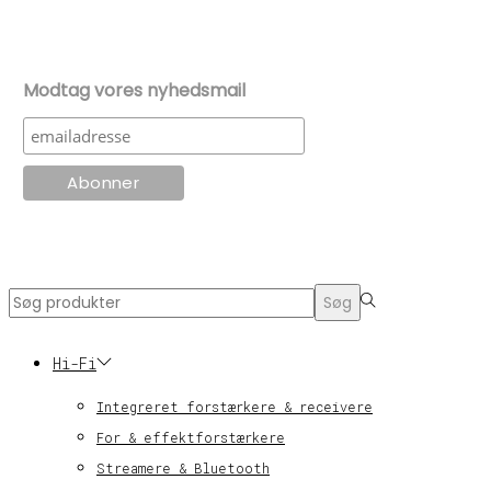
Modtag vores nyhedsmail
© KT Radio -2024
Search
Søg
for:>
Hi-Fi
Integreret forstærkere & receivere
For & effektforstærkere
Streamere & Bluetooth