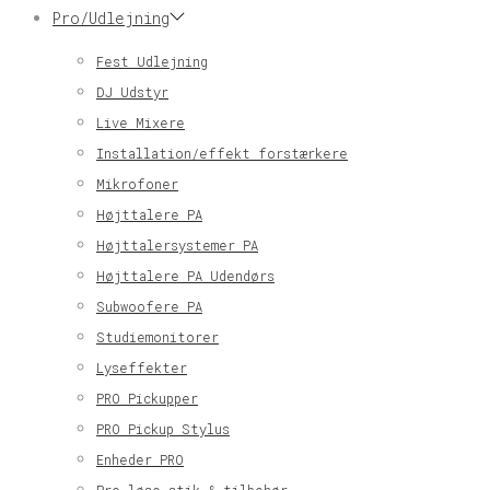
Pro/Udlejning
Fest Udlejning
DJ Udstyr
Live Mixere
Installation/effekt forstærkere
Mikrofoner
Højttalere PA
Højttalersystemer PA
Højttalere PA Udendørs
Subwoofere PA
Studiemonitorer
Lyseffekter
PRO Pickupper
PRO Pickup Stylus
Enheder PRO