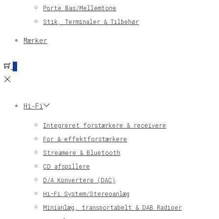
Porte Bas/Mellemtone
Stik, Terminaler & Tilbehør
Mærker
0
Hi-Fi
Integreret forstærkere & receivere
For & effektforstærkere
Streamere & Bluetooth
CD afspillere
D/A Konvertere (DAC)
Hi-Fi System/Stereoanlæg
Minianlæg, transportabelt & DAB Radioer