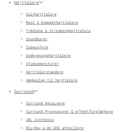
Højttalere
Gulvhøjttalere
Reol & Kompakthøjttalere
Trådløse & Streaminghøjttalere
Soundbarer
Subwoofere
Indbygningshøjttalere
Studiemonitorer
Højttalerstandere
Vægbeslag til højttalere
Surround
Surround Receivere
Surround Processorer & effektforstærkere
JBL Synthesis
Blu-Ray & 4K UHD afspillere