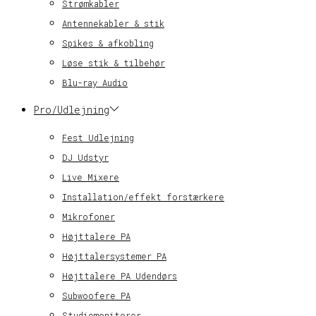
Strømkabler
Antennekabler & stik
Spikes & afkobling
Løse stik & tilbehør
Blu-ray Audio
Pro/Udlejning
Fest Udlejning
DJ Udstyr
Live Mixere
Installation/effekt forstærkere
Mikrofoner
Højttalere PA
Højttalersystemer PA
Højttalere PA Udendørs
Subwoofere PA
Studiemonitorer