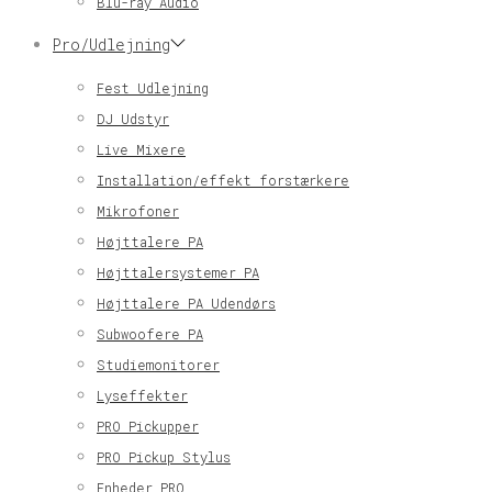
Blu-ray Audio
Pro/Udlejning
Fest Udlejning
DJ Udstyr
Live Mixere
Installation/effekt forstærkere
Mikrofoner
Højttalere PA
Højttalersystemer PA
Højttalere PA Udendørs
Subwoofere PA
Studiemonitorer
Lyseffekter
PRO Pickupper
PRO Pickup Stylus
Enheder PRO