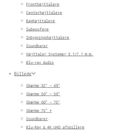
Fronthøjttalere
Centerhøjttalere
Baghøjttalere
Subwoofere
Inbygningshøjttalere
Soundbarer
Højttaler Systemer 5.1/7.1 m.m.
Blu-ray Audio
Billede
Skærme 32″ – 49″
Skærme 50″ – 59″
Skærme 60″ – 75″
Skærme 75″ +
Soundbarer
Blu-Ray & 4K UHD afspillere