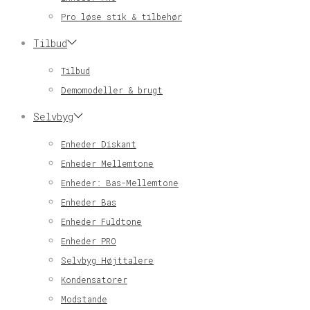
Pro løse stik & tilbehør
Tilbud
Tilbud
Demomodeller & brugt
Selvbyg
Enheder Diskant
Enheder Mellemtone
Enheder: Bas-Mellemtone
Enheder Bas
Enheder Fuldtone
Enheder PRO
Selvbyg Højttalere
Kondensatorer
Modstande