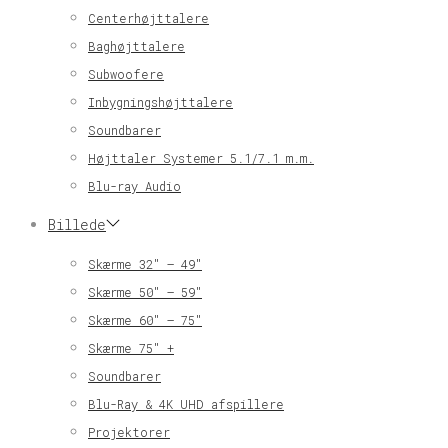
Centerhøjttalere
Baghøjttalere
Subwoofere
Inbygningshøjttalere
Soundbarer
Højttaler Systemer 5.1/7.1 m.m.
Blu-ray Audio
Billede
Skærme 32″ – 49″
Skærme 50″ – 59″
Skærme 60″ – 75″
Skærme 75″ +
Soundbarer
Blu-Ray & 4K UHD afspillere
Projektorer