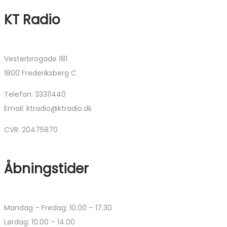
varesiden
til
har
kan
KT Radio
19.000,00 kr.
flere
vælges
varianter.
på
Mulighede
varesiden
Vesterbrogade 181
kan
1800 Frederiksberg C
vælges
på
Telefon: 33311440
varesiden
Email: ktradio@ktradio.dk
CVR: 20475870
Åbningstider
Mandag – Fredag: 10.00 – 17.30
Lørdag: 10.00 – 14.00