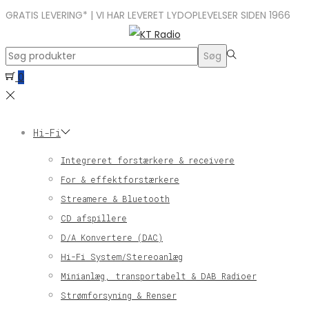
GRATIS LEVERING* | VI HAR LEVERET LYDOPLEVELSER SIDEN 1966
Search
Søg
for:>
0
Hi-Fi
Integreret forstærkere & receivere
For & effektforstærkere
Streamere & Bluetooth
CD afspillere
D/A Konvertere (DAC)
Hi-Fi System/Stereoanlæg
Minianlæg, transportabelt & DAB Radioer
Strømforsyning & Renser