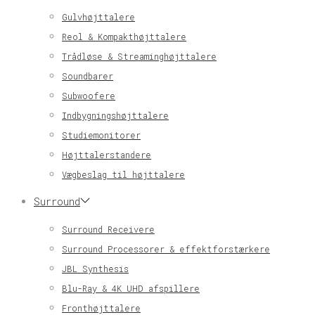
Gulvhøjttalere
Reol & Kompakthøjttalere
Trådløse & Streaminghøjttalere
Soundbarer
Subwoofere
Indbygningshøjttalere
Studiemonitorer
Højttalerstandere
Vægbeslag til højttalere
Surround
Surround Receivere
Surround Processorer & effektforstærkere
JBL Synthesis
Blu-Ray & 4K UHD afspillere
Fronthøjttalere