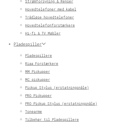
Strømforsyning & Renser
Hovedtelefoner med kabel
Trådløse hovedtelefoner
Hovedtelefonforstærkere
Hi-fi & TV Møbler
Pladespiller
Pladespillere
Riaa Forstærkere
MM Pickupper
MC pickupper
Pickup Stylus (erstatningsnåle)
PRO Pickupper
PRO Pickup Stylus (erstatningsnåle)
Tonearme
Tilbehør til Pladespillere