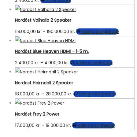
3.400,00
kr.
Tilføj til kurv
varianter.
på
Mulighederne
varesiden
kan
Nordöst Valhalla 2 Speaker
vælges
Prisinterval:
Dette
118.000,00
kr.
–
190.000,00
kr.
Vælg muligheder
på
118.000,00 kr.
vare
varesiden
til
har
Nordöst Blue Heaven HDMI – 1-5 m.
190.000,00 kr.
flere
Prisinterval:
Dette
2.400,00
kr.
–
4.900,00
kr.
Vælg muligheder
varianter
2.400,00 kr.
vare
Mulighe
til
har
kan
Nordöst Heimdall 2 Speaker
4.900,00 kr.
flere
vælges
Prisinterval:
Dette
18.000,00
kr.
–
28.000,00
kr.
Vælg muligheder
varianter.
på
18.000,00 kr.
vare
Muligheder
vareside
til
har
kan
Nordöst Frey 2 Power
28.000,00 kr.
flere
vælges
Prisinterval:
Dette
17.000,00
kr.
–
19.000,00
kr.
Vælg muligheder
varianter.
på
17.000,00 kr.
vare
Mulighed