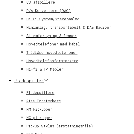
CD afspillere
D/A Konvertere (DAC)
Hi-Fi System/Stereoanlæg
Minianlæg, transportabelt & DAB Radioer
Strømforsyning & Renser
Hovedtelefoner med kabel
Trådløse hovedtelefoner
Hovedtelefonforstærkere
Hi-fi & TV Møbler
Pladespiller
Pladespillere
Riaa Forstærkere
MM Pickupper
MC pickupper
Pickup Stylus (erstatningsnåle)