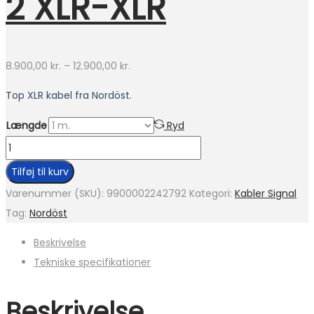
2 XLR-XLR
Prisinterval:
8.900,00
kr.
–
12.900,00
kr.
8.900,00 kr.
Top XLR kabel fra Nordöst.
til
12.900,00 kr.
Længde
Ryd
Nordöst
Heimdall
Tilføj til kurv
2
Varenummer (SKU):
9900002242792
Kategori:
Kabler Signal
XLR-
Tag:
Nordöst
XLR
Beskrivelse
antal
Tekniske specifikationer
Beskrivelse