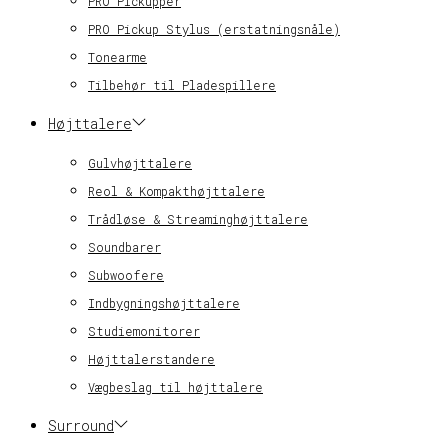
PRO Pickupper
PRO Pickup Stylus (erstatningsnåle)
Tonearme
Tilbehør til Pladespillere
Højttalere
Gulvhøjttalere
Reol & Kompakthøjttalere
Trådløse & Streaminghøjttalere
Soundbarer
Subwoofere
Indbygningshøjttalere
Studiemonitorer
Højttalerstandere
Vægbeslag til højttalere
Surround