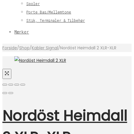
Spoler
Porte Bas/Mellemtone
Stik, Terminaler & Tilbehør
Mærker
Forside
/
Shop
/
Kabler Signal
/
Nordöst Heimdall 2 XLR-XLR
Nordöst Heimdall