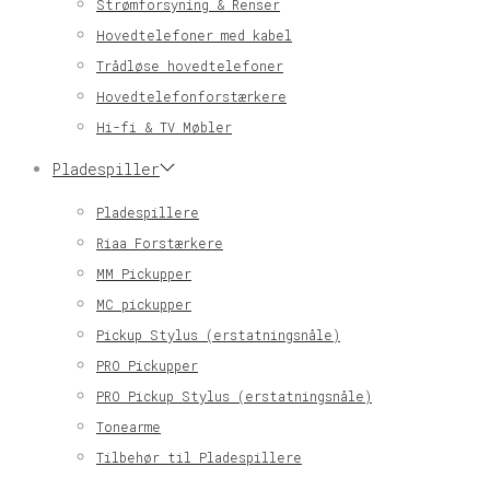
Strømforsyning & Renser
Hovedtelefoner med kabel
Trådløse hovedtelefoner
Hovedtelefonforstærkere
Hi-fi & TV Møbler
Pladespiller
Pladespillere
Riaa Forstærkere
MM Pickupper
MC pickupper
Pickup Stylus (erstatningsnåle)
PRO Pickupper
PRO Pickup Stylus (erstatningsnåle)
Tonearme
Tilbehør til Pladespillere