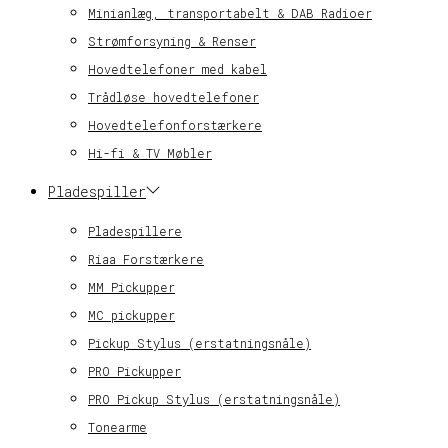
Minianlæg, transportabelt & DAB Radioer
Strømforsyning & Renser
Hovedtelefoner med kabel
Trådløse hovedtelefoner
Hovedtelefonforstærkere
Hi-fi & TV Møbler
Pladespiller
Pladespillere
Riaa Forstærkere
MM Pickupper
MC pickupper
Pickup Stylus (erstatningsnåle)
PRO Pickupper
PRO Pickup Stylus (erstatningsnåle)
Tonearme