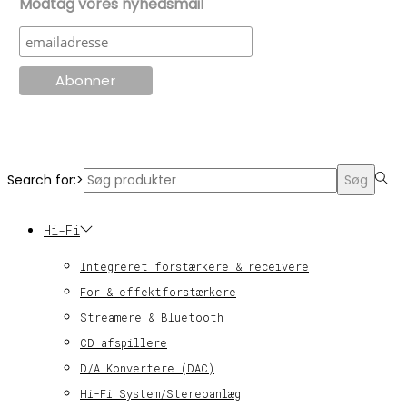
Modtag vores nyhedsmail
© KT Radio -2024
Search for:>
Søg
Hi-Fi
Integreret forstærkere & receivere
For & effektforstærkere
Streamere & Bluetooth
CD afspillere
D/A Konvertere (DAC)
Hi-Fi System/Stereoanlæg