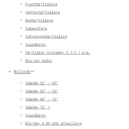
Fronthøjttalere
Centerhøjttalere
Baghøjttalere
Subwoofere
Inbygningshøjttalere
Soundbarer
Højttaler Systemer 5.1/7.1 m.m.
Blu-ray Audio
Billede
Skærme 32″ – 49″
Skærme 50″ – 59″
Skærme 60″ – 75″
Skærme 75″ +
Soundbarer
Blu-Ray & 4K UHD afspillere