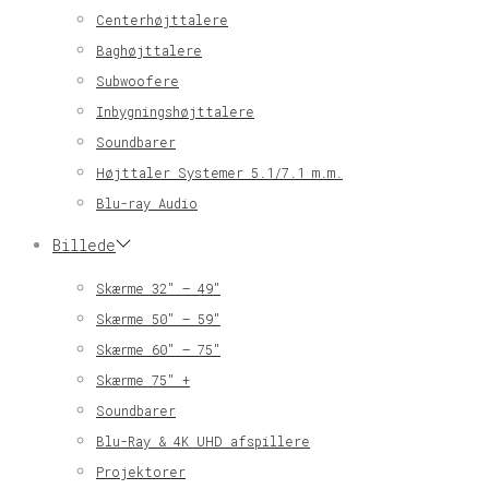
Centerhøjttalere
Baghøjttalere
Subwoofere
Inbygningshøjttalere
Soundbarer
Højttaler Systemer 5.1/7.1 m.m.
Blu-ray Audio
Billede
Skærme 32″ – 49″
Skærme 50″ – 59″
Skærme 60″ – 75″
Skærme 75″ +
Soundbarer
Blu-Ray & 4K UHD afspillere
Projektorer