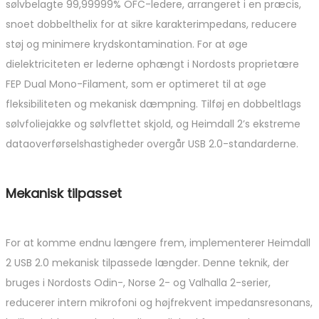
sølvbelagte 99,99999% OFC-ledere, arrangeret i en præcis,
snoet dobbelthelix for at sikre karakterimpedans, reducere
støj og minimere krydskontamination. For at øge
dielektriciteten er lederne ophængt i Nordosts proprietære
FEP Dual Mono-Filament, som er optimeret til at øge
fleksibiliteten og mekanisk dæmpning. Tilføj en dobbeltlags
sølvfoliejakke og sølvflettet skjold, og Heimdall 2’s ekstreme
dataoverførselshastigheder overgår USB 2.0-standarderne.
Mekanisk tilpasset
For at komme endnu længere frem, implementerer Heimdall
2 USB 2.0 mekanisk tilpassede længder. Denne teknik, der
bruges i Nordosts Odin-, Norse 2- og Valhalla 2-serier,
reducerer intern mikrofoni og højfrekvent impedansresonans,