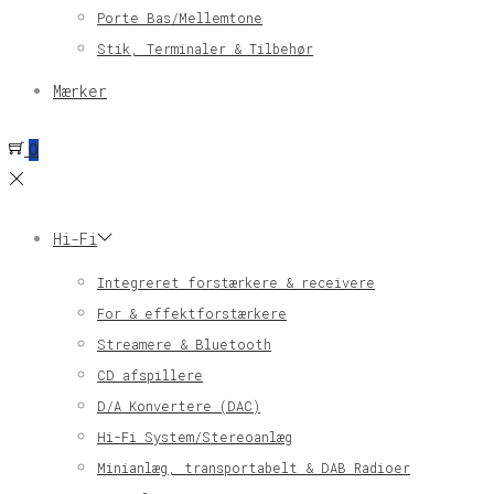
Porte Bas/Mellemtone
Stik, Terminaler & Tilbehør
Mærker
0
Hi-Fi
Integreret forstærkere & receivere
For & effektforstærkere
Streamere & Bluetooth
CD afspillere
D/A Konvertere (DAC)
Hi-Fi System/Stereoanlæg
Minianlæg, transportabelt & DAB Radioer