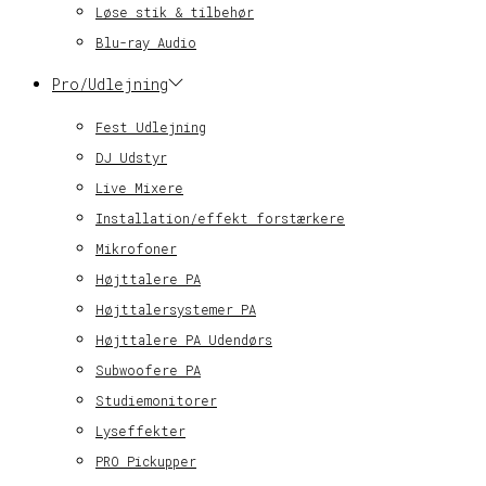
Løse stik & tilbehør
Blu-ray Audio
Pro/Udlejning
Fest Udlejning
DJ Udstyr
Live Mixere
Installation/effekt forstærkere
Mikrofoner
Højttalere PA
Højttalersystemer PA
Højttalere PA Udendørs
Subwoofere PA
Studiemonitorer
Lyseffekter
PRO Pickupper