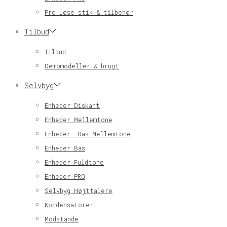
Pro løse stik & tilbehør
Tilbud
Tilbud
Demomodeller & brugt
Selvbyg
Enheder Diskant
Enheder Mellemtone
Enheder: Bas-Mellemtone
Enheder Bas
Enheder Fuldtone
Enheder PRO
Selvbyg Højttalere
Kondensatorer
Modstande