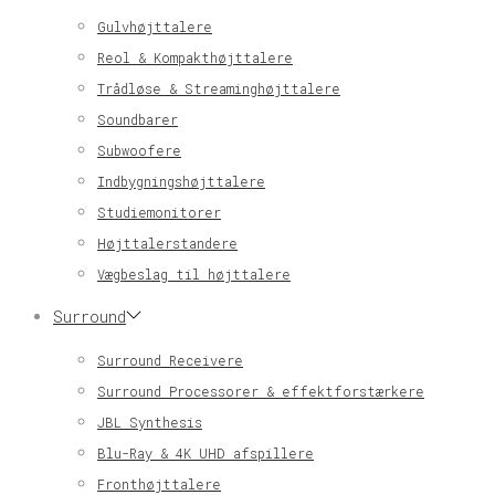
Gulvhøjttalere
Reol & Kompakthøjttalere
Trådløse & Streaminghøjttalere
Soundbarer
Subwoofere
Indbygningshøjttalere
Studiemonitorer
Højttalerstandere
Vægbeslag til højttalere
Surround
Surround Receivere
Surround Processorer & effektforstærkere
JBL Synthesis
Blu-Ray & 4K UHD afspillere
Fronthøjttalere