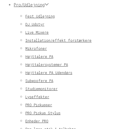
Pro/Udlejning
Fest Udlejning
DJ Udstyr
Live Mixere
Installation/effekt forstærkere
Mikrofoner
Højttalere PA
Højttalersystemer PA
Højttalere PA Udendørs
Subwoofere PA
Studiemonitorer
Lyseffekter
PRO Pickupper
PRO Pickup Stylus
Enheder PRO