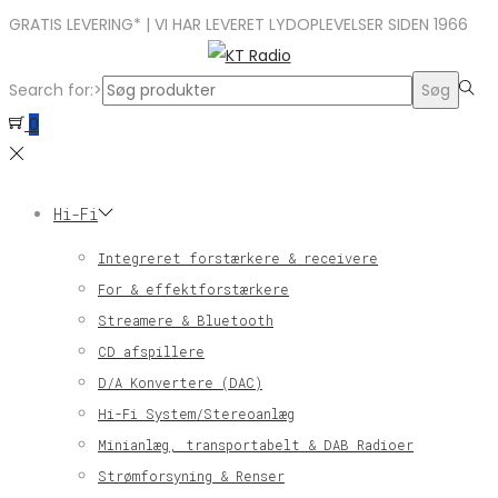
GRATIS LEVERING* | VI HAR LEVERET LYDOPLEVELSER SIDEN 1966
Search for:>
Søg
0
Hi-Fi
Integreret forstærkere & receivere
For & effektforstærkere
Streamere & Bluetooth
CD afspillere
D/A Konvertere (DAC)
Hi-Fi System/Stereoanlæg
Minianlæg, transportabelt & DAB Radioer
Strømforsyning & Renser