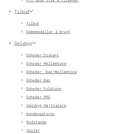
Pro løse stik & tilbehør
Tilbud
Tilbud
Demomodeller & brugt
Selvbyg
Enheder Diskant
Enheder Mellemtone
Enheder: Bas-Mellemtone
Enheder Bas
Enheder Fuldtone
Enheder PRO
Selvbyg Højttalere
Kondensatorer
Modstande
Spoler