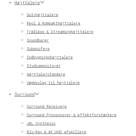
Højttalere
Gulvhøjttalere
Reol & Kompakthøjttalere
Trådløse & Streaminghøjttalere
Soundbarer
Subwoofere
Indbygningshøjttalere
Studiemonitorer
Højttalerstandere
Vægbeslag til højttalere
Surround
Surround Receivere
Surround Processorer & effektforstærkere
JBL Synthesis
Blu-Ray & 4K UHD afspillere