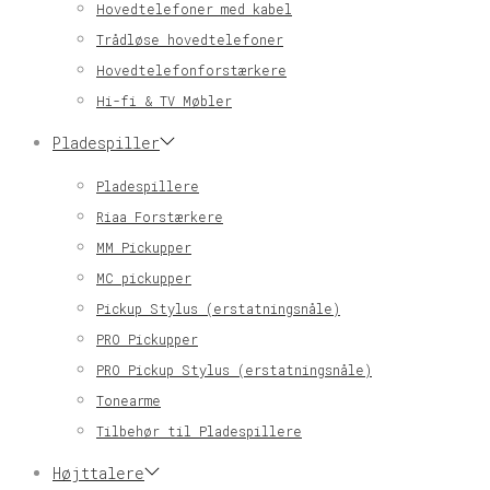
Hovedtelefoner med kabel
Trådløse hovedtelefoner
Hovedtelefonforstærkere
Hi-fi & TV Møbler
Pladespiller
Pladespillere
Riaa Forstærkere
MM Pickupper
MC pickupper
Pickup Stylus (erstatningsnåle)
PRO Pickupper
PRO Pickup Stylus (erstatningsnåle)
Tonearme
Tilbehør til Pladespillere
Højttalere