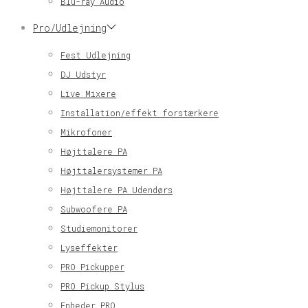
Blu-ray Audio
Pro/Udlejning
Fest Udlejning
DJ Udstyr
Live Mixere
Installation/effekt forstærkere
Mikrofoner
Højttalere PA
Højttalersystemer PA
Højttalere PA Udendørs
Subwoofere PA
Studiemonitorer
Lyseffekter
PRO Pickupper
PRO Pickup Stylus
Enheder PRO