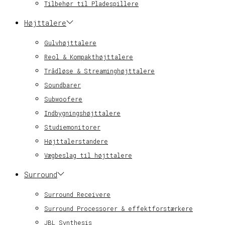
Tilbehør til Pladespillere
Højttalere
Gulvhøjttalere
Reol & Kompakthøjttalere
Trådløse & Streaminghøjttalere
Soundbarer
Subwoofere
Indbygningshøjttalere
Studiemonitorer
Højttalerstandere
Vægbeslag til højttalere
Surround
Surround Receivere
Surround Processorer & effektforstærkere
JBL Synthesis