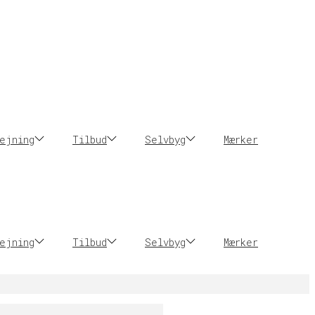
ejning
Tilbud
Selvbyg
Mærker
ejning
Tilbud
Selvbyg
Mærker