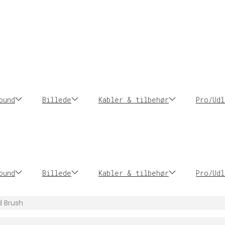
ound
Billede
Kabler & tilbehør
Pro/Udl
ound
Billede
Kabler & tilbehør
Pro/Udl
d Brush