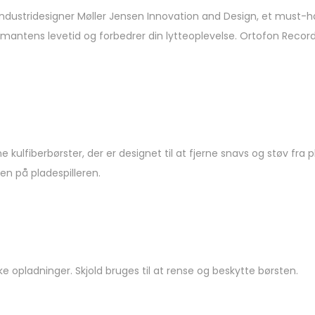
ndustridesigner Møller Jensen Innovation and Design, et must-ha
amantens levetid og forbedrer din lytteoplevelse. Ortofon Record
ulfiberbørster, der er designet til at fjerne snavs og støv fra p
den på pladespilleren.
ke opladninger. Skjold bruges til at rense og beskytte børsten.