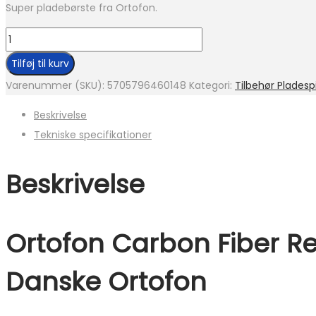
Super pladebørste fra Ortofon.
Ortofon
Carbon
Tilføj til kurv
Fiber
Varenummer (SKU):
5705796460148
Kategori:
Tilbehør Pladespi
Record
Beskrivelse
Brush
Tekniske specifikationer
antal
Beskrivelse
Ortofon Carbon Fiber Re
Danske Ortofon