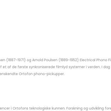
ersen (1887-1971) og Arnold Poulsen (1889-1952) Electrical Phono
f et af de første synkroniserede filmlyd systemer i verden. I da
rdenskendte Ortofon phono-pickupper.
tencer i Ortofons teknologiske kunnen. Forskning og udvikling 