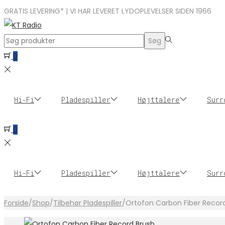
GRATIS LEVERING* | VI HAR LEVERET LYDOPLEVELSER SIDEN 1966
Search
Søg
for:>
0
Hi-Fi
Pladespiller
Højttalere
Surr
0
Hi-Fi
Pladespiller
Højttalere
Surr
Forside
/
Shop
/
Tilbehør Pladespiller
/
Ortofon Carbon Fiber Recor