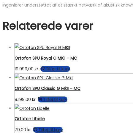
ingeniører understøttet af et stærkt netværk af akustisk know
Relaterede varer
Ortofon SPU Royal G MKII – MC
19.999,00
kr.
Tilføj til kurv
Ortofon SPU Classic G MkII – MC
8.199,00
kr.
Tilføj til kurv
Ortofon Libelle
79,00
kr.
Tilføj til kurv