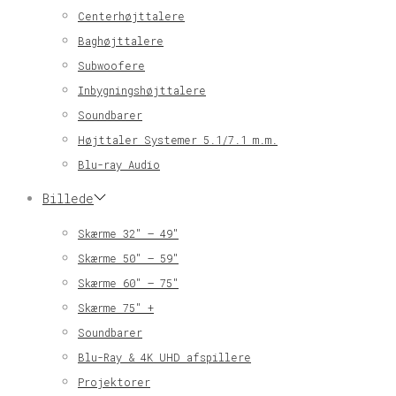
Centerhøjttalere
Baghøjttalere
Subwoofere
Inbygningshøjttalere
Soundbarer
Højttaler Systemer 5.1/7.1 m.m.
Blu-ray Audio
Billede
Skærme 32″ – 49″
Skærme 50″ – 59″
Skærme 60″ – 75″
Skærme 75″ +
Soundbarer
Blu-Ray & 4K UHD afspillere
Projektorer