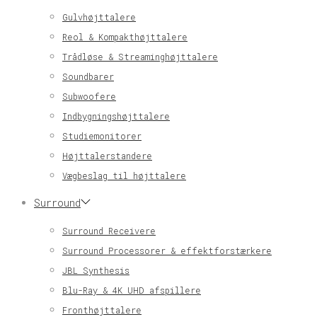
Gulvhøjttalere
Reol & Kompakthøjttalere
Trådløse & Streaminghøjttalere
Soundbarer
Subwoofere
Indbygningshøjttalere
Studiemonitorer
Højttalerstandere
Vægbeslag til højttalere
Surround
Surround Receivere
Surround Processorer & effektforstærkere
JBL Synthesis
Blu-Ray & 4K UHD afspillere
Fronthøjttalere