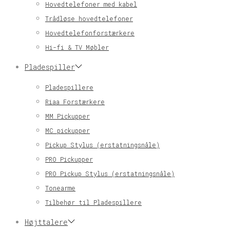
Hovedtelefoner med kabel
Trådløse hovedtelefoner
Hovedtelefonforstærkere
Hi-fi & TV Møbler
Pladespiller
Pladespillere
Riaa Forstærkere
MM Pickupper
MC pickupper
Pickup Stylus (erstatningsnåle)
PRO Pickupper
PRO Pickup Stylus (erstatningsnåle)
Tonearme
Tilbehør til Pladespillere
Højttalere