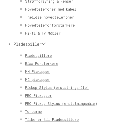
Strømforsyning & Renser
Hovedtelefoner med kabel
Trådløse hovedtelefoner
Hovedtelefonforstærkere
Hi-fi & TV Møbler
Pladespiller
Pladespillere
Riaa Forstærkere
MM Pickupper
MC pickupper
Pickup Stylus (erstatningsnåle)
PRO Pickupper
PRO Pickup Stylus (erstatningsnåle)
Tonearme
Tilbehør til Pladespillere