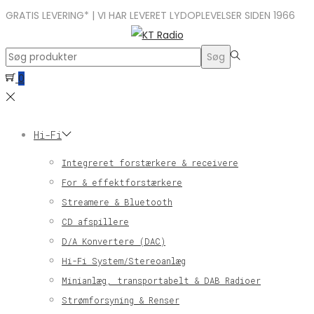
GRATIS LEVERING* | VI HAR LEVERET LYDOPLEVELSER SIDEN 1966
Search
Søg
for:>
0
Hi-Fi
Integreret forstærkere & receivere
For & effektforstærkere
Streamere & Bluetooth
CD afspillere
D/A Konvertere (DAC)
Hi-Fi System/Stereoanlæg
Minianlæg, transportabelt & DAB Radioer
Strømforsyning & Renser