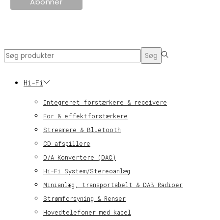
© KT Radio -2024
Search
Søg
for:>
Hi-Fi
Integreret forstærkere & receivere
For & effektforstærkere
Streamere & Bluetooth
CD afspillere
D/A Konvertere (DAC)
Hi-Fi System/Stereoanlæg
Minianlæg, transportabelt & DAB Radioer
Strømforsyning & Renser
Hovedtelefoner med kabel