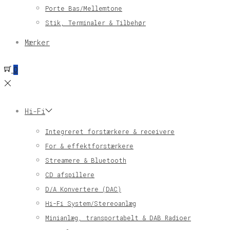
Porte Bas/Mellemtone
Stik, Terminaler & Tilbehør
Mærker
0
Hi-Fi
Integreret forstærkere & receivere
For & effektforstærkere
Streamere & Bluetooth
CD afspillere
D/A Konvertere (DAC)
Hi-Fi System/Stereoanlæg
Minianlæg, transportabelt & DAB Radioer