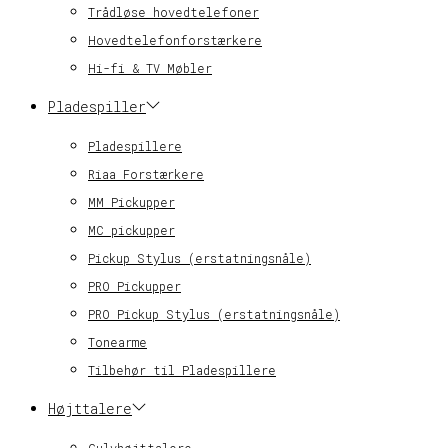
Trådløse hovedtelefoner
Hovedtelefonforstærkere
Hi-fi & TV Møbler
Pladespiller
Pladespillere
Riaa Forstærkere
MM Pickupper
MC pickupper
Pickup Stylus (erstatningsnåle)
PRO Pickupper
PRO Pickup Stylus (erstatningsnåle)
Tonearme
Tilbehør til Pladespillere
Højttalere