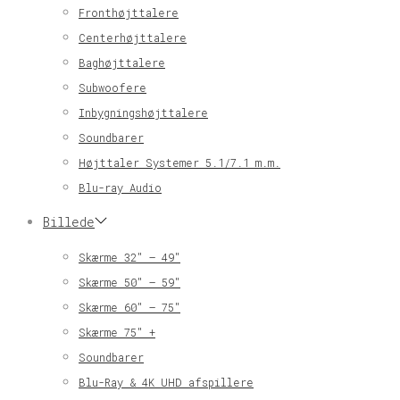
Fronthøjttalere
Centerhøjttalere
Baghøjttalere
Subwoofere
Inbygningshøjttalere
Soundbarer
Højttaler Systemer 5.1/7.1 m.m.
Blu-ray Audio
Billede
Skærme 32″ – 49″
Skærme 50″ – 59″
Skærme 60″ – 75″
Skærme 75″ +
Soundbarer
Blu-Ray & 4K UHD afspillere