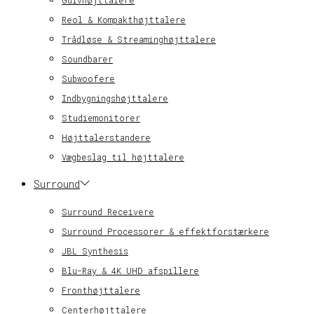
Gulvhøjttalere
Reol & Kompakthøjttalere
Trådløse & Streaminghøjttalere
Soundbarer
Subwoofere
Indbygningshøjttalere
Studiemonitorer
Højttalerstandere
Vægbeslag til højttalere
Surround
Surround Receivere
Surround Processorer & effektforstærkere
JBL Synthesis
Blu-Ray & 4K UHD afspillere
Fronthøjttalere
Centerhøjttalere