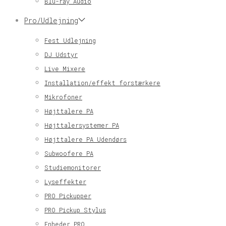
Blu-ray Audio
Pro/Udlejning
Fest Udlejning
DJ Udstyr
Live Mixere
Installation/effekt forstærkere
Mikrofoner
Højttalere PA
Højttalersystemer PA
Højttalere PA Udendørs
Subwoofere PA
Studiemonitorer
Lyseffekter
PRO Pickupper
PRO Pickup Stylus
Enheder PRO