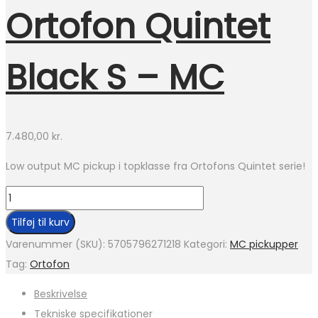
Ortofon Quintet
Black S – MC
7.480,00
kr.
Low output MC pickup i topklasse fra Ortofons Quintet serie!
Ortofon
Quintet
Tilføj til kurv
Black
Varenummer (SKU):
5705796271218
Kategori:
MC pickupper
S
Tag:
Ortofon
-
Beskrivelse
MC
Tekniske specifikationer
antal