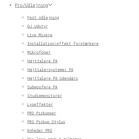
Pro/Udlejning
Fest Udlejning
DJ Udstyr
Live Mixere
Installation/effekt forstærkere
Mikrofoner
Højttalere PA
Højttalersystemer PA
Højttalere PA Udendørs
Subwoofere PA
Studiemonitorer
Lyseffekter
PRO Pickupper
PRO Pickup Stylus
Enheder PRO