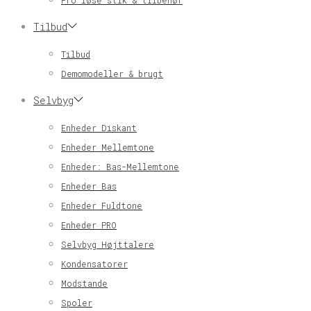
Pro løse stik & tilbehør
Tilbud
Tilbud
Demomodeller & brugt
Selvbyg
Enheder Diskant
Enheder Mellemtone
Enheder: Bas-Mellemtone
Enheder Bas
Enheder Fuldtone
Enheder PRO
Selvbyg Højttalere
Kondensatorer
Modstande
Spoler