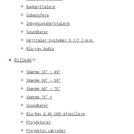
Baghøjttalere
Subwoofere
Inbygningshøjttalere
Soundbarer
Højttaler Systemer 5.1/7.1 m.m.
Blu-ray Audio
Billede
Skærme 32″ – 49″
Skærme 50″ – 59″
Skærme 60″ – 75″
Skærme 75″ +
Soundbarer
Blu-Ray & 4K UHD afspillere
Projektorer
Projektor Lærreder