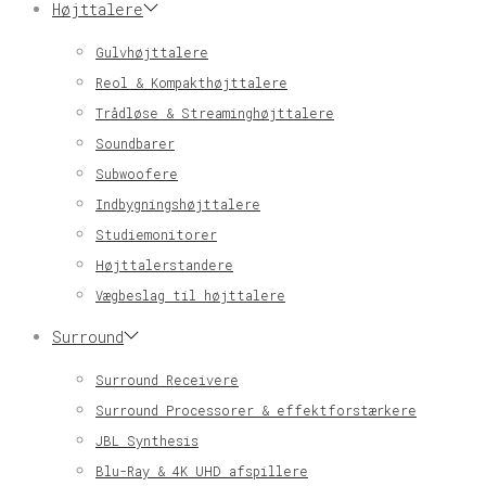
Højttalere
Gulvhøjttalere
Reol & Kompakthøjttalere
Trådløse & Streaminghøjttalere
Soundbarer
Subwoofere
Indbygningshøjttalere
Studiemonitorer
Højttalerstandere
Vægbeslag til højttalere
Surround
Surround Receivere
Surround Processorer & effektforstærkere
JBL Synthesis
Blu-Ray & 4K UHD afspillere