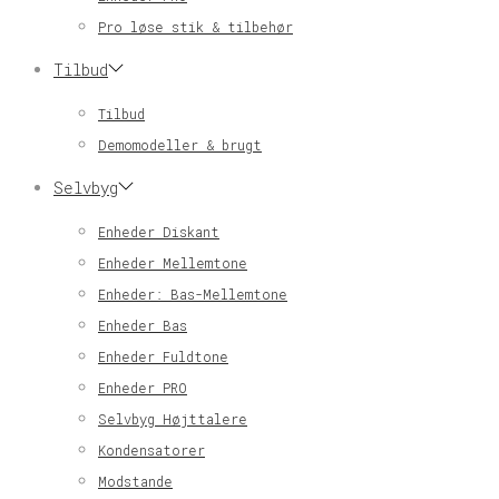
Pro løse stik & tilbehør
Tilbud
Tilbud
Demomodeller & brugt
Selvbyg
Enheder Diskant
Enheder Mellemtone
Enheder: Bas-Mellemtone
Enheder Bas
Enheder Fuldtone
Enheder PRO
Selvbyg Højttalere
Kondensatorer
Modstande