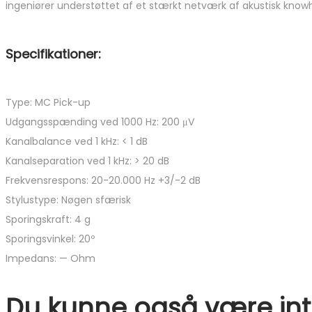
ingeniører understøttet af et stærkt netværk af akustisk know
Specifikationer:
Type: MC Pick-up
Udgangsspænding ved 1000 Hz: 200 μV
Kanalbalance ved 1 kHz: < 1 dB
Kanalseparation ved 1 kHz: > 20 dB
Frekvensrespons: 20-20.000 Hz +3/-2 dB
Stylustype: Nøgen sfærisk
Sporingskraft: 4 g
Sporingsvinkel: 20º
Impedans: — Ohm
Du kunne også være inte