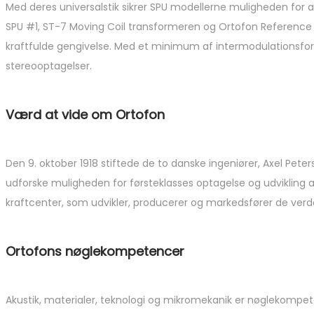
Med deres universalstik sikrer SPU modellerne muligheden for
SPU #1, ST-7 Moving Coil transformeren og Ortofon Reference 
kraftfulde gengivelse. Med et minimum af intermodulationsforv
stereooptagelser.
Værd at vide om Ortofon
Den 9. oktober 1918 stiftede de to danske ingeniører, Axel Pet
udforske muligheden for førsteklasses optagelse og udvikling a
kraftcenter, som udvikler, producerer og markedsfører de ve
Ortofons nøglekompetencer
Akustik, materialer, teknologi og mikromekanik er nøglekompe