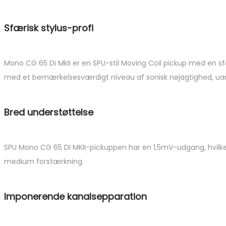
Sfærisk stylus-profi
Mono CG 65 Di MkII er en SPU-stil Moving Coil pickup med en sfæri
med et bemærkelsesværdigt niveau af sonisk nøjagtighed, uanset
Bred understøttelse
SPU Mono CG 65 DI MKII-pickuppen har en 1,5mV-udgang, hvilk
medium forstærkning.
Imponerende kanalsepparation