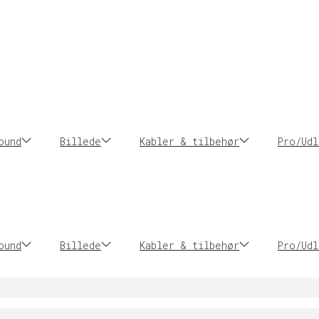
ound
Billede
Kabler & tilbehør
Pro/Udl
ound
Billede
Kabler & tilbehør
Pro/Udl