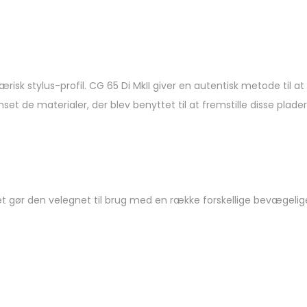
sk stylus-profil. CG 65 Di MkII giver en autentisk metode til at a
 de materialer, der blev benyttet til at fremstille disse plader
et gør den velegnet til brug med en række forskellige bevægel