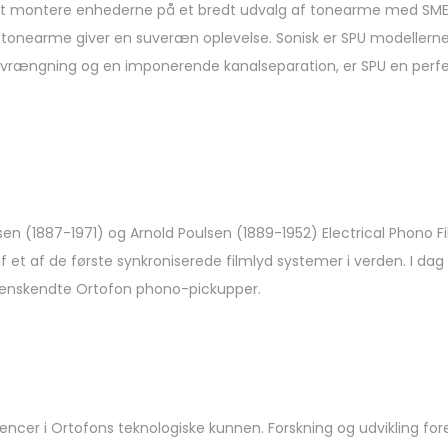
 at montere enhederne på et bredt udvalg af tonearme med SME 
tonearme giver en suveræn oplevelse. Sonisk er SPU modellerne 
rængning og en imponerende kanalseparation, er SPU en perfekt 
ersen (1887-1971) og Arnold Poulsen (1889-1952) Electrical Phono
f et af de første synkroniserede filmlyd systemer i verden. I da
rdenskendte Ortofon phono-pickupper.
tencer i Ortofons teknologiske kunnen. Forskning og udvikling 