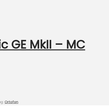
ic GE MkII – MC
ag:
Ortofon