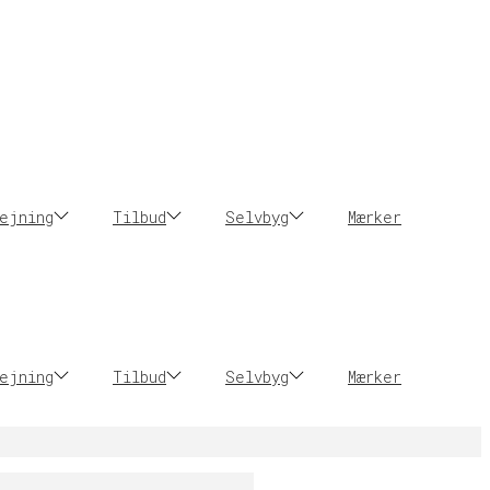
ejning
Tilbud
Selvbyg
Mærker
ejning
Tilbud
Selvbyg
Mærker