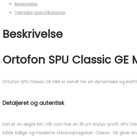
Beskrivelse
MkII
Tekniske specifikationer
-
MC
Beskrivelse
antal
Ortofon SPU Classic GE 
Ortofon SPU Classic GE MkII er kendt for sin dynamiske og kraft
Detaljeret og autentisk
Det er en ægte MC nål, som har en 18 μm stylus-profil. SPU Class
både tidlige og moderne stereooptagelser. Classic GE giver en 