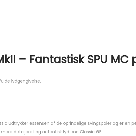
MkII – Fantastisk SPU MC 
fulde lydgengivelse.
ic udtrykker essensen af de oprindelige svingspoler og er en perf
mere detaljeret og autentisk lyd end Classic GE.