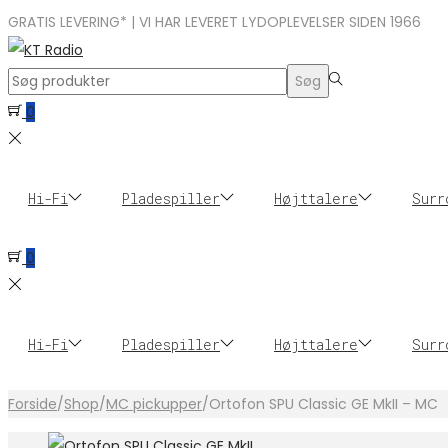
GRATIS LEVERING* | VI HAR LEVERET LYDOPLEVELSER SIDEN 1966
Search
Søg
for:>
0
Hi-Fi
Pladespiller
Højttalere
Surr
0
Hi-Fi
Pladespiller
Højttalere
Surr
Forside
/
Shop
/
MC pickupper
/
Ortofon SPU Classic GE MkII – MC