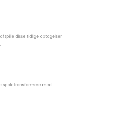
fspille disse tidlige optagelser
.
ige spoletransformere med