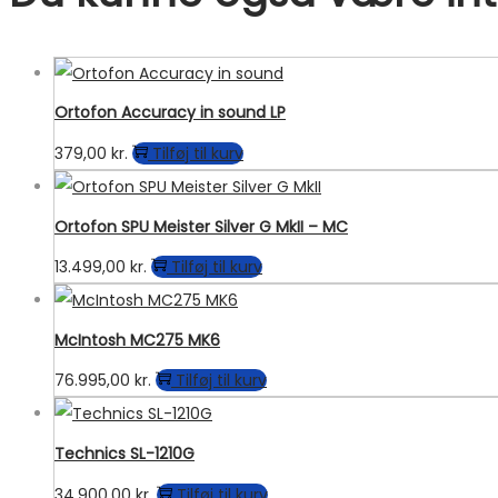
Ortofon Accuracy in sound LP
379,00
kr.
Tilføj til kurv
Ortofon SPU Meister Silver G MkII – MC
13.499,00
kr.
Tilføj til kurv
McIntosh MC275 MK6
76.995,00
kr.
Tilføj til kurv
Technics SL-1210G
34.900,00
kr.
Tilføj til kurv