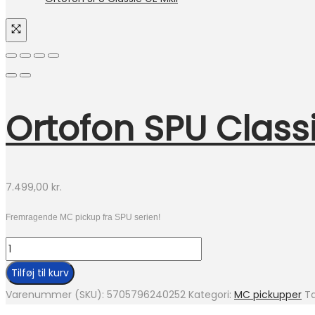
Ortofon SPU Class
7.499,00
kr.
Fremragende MC pickup fra SPU serien!
Ortofon
SPU
Tilføj til kurv
Classic
Varenummer (SKU):
5705796240252
Kategori:
MC pickupper
T
GE