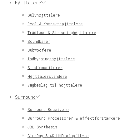
Højttalere
Gulvhøjttalere
Reol & Kompakthøjttalere
Trådløse & Streaminghøjttalere
Soundbarer
Subwoofere
Indbygningshøjttalere
Studiemonitorer
Højttalerstandere
Vægbeslag til højttalere
Surround
Surround Receivere
Surround Processorer & effektforstærkere
JBL Synthesis
Blu-Ray & 4K UHD afspillere