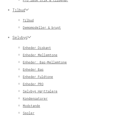
Pro løse stik & tilbehør
Tilbud
Tilbud
Demomodeller & brugt
Selvbyg
Enheder Diskant
Enheder Mellemtone
Enheder: Bas-Mellemtone
Enheder Bas
Enheder Fuldtone
Enheder PRO
Selvbyg Højttalere
Kondensatorer
Modstande
Spoler