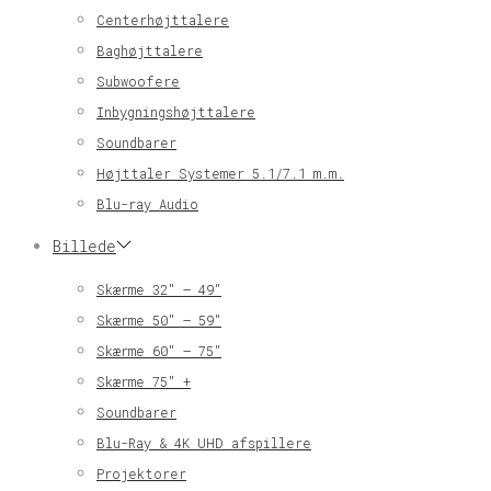
Centerhøjttalere
Baghøjttalere
Subwoofere
Inbygningshøjttalere
Soundbarer
Højttaler Systemer 5.1/7.1 m.m.
Blu-ray Audio
Billede
Skærme 32″ – 49″
Skærme 50″ – 59″
Skærme 60″ – 75″
Skærme 75″ +
Soundbarer
Blu-Ray & 4K UHD afspillere
Projektorer