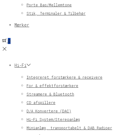
Porte Bas/Mellemtone
Stik, Terminaler & Tilbehør
Mærker
0
Hi-Fi
Integreret forstærkere & receivere
For & effektforstærkere
Streamere & Bluetooth
CD afspillere
D/A Konvertere (DAC)
Hi-Fi System/Stereoanlæg
Minianlæg, transportabelt & DAB Radioer