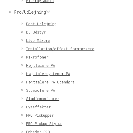
Blu-ray Audio
Pro/Udlejning
Fest Udlejning
DJ Udstyr
Live Mixere
Installation/effekt forstærkere
Mikrofoner
Højttalere PA
Højttalersystemer PA
Højttalere PA Udendørs
Subwoofere PA
Studiemonitorer
Lyseffekter
PRO Pickupper
PRO Pickup Stylus
Enheder PRO