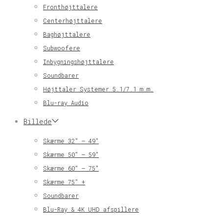
Fronthøjttalere
Centerhøjttalere
Baghøjttalere
Subwoofere
Inbygningshøjttalere
Soundbarer
Højttaler Systemer 5.1/7.1 m.m.
Blu-ray Audio
Billede
Skærme 32″ – 49″
Skærme 50″ – 59″
Skærme 60″ – 75″
Skærme 75″ +
Soundbarer
Blu-Ray & 4K UHD afspillere