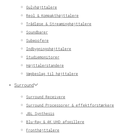
Gulvhøjttalere
Reol & Kompakthøjttalere
Trådløse & Streaminghøjttalere
Soundbarer
Subwoofere
Indbygningshøjttalere
Studiemonitorer
Højttalerstandere
Vægbeslag til højttalere
Surround
Surround Receivere
Surround Processorer & effektforstærkere
JBL Synthesis
Blu-Ray & 4K UHD afspillere
Fronthøjttalere