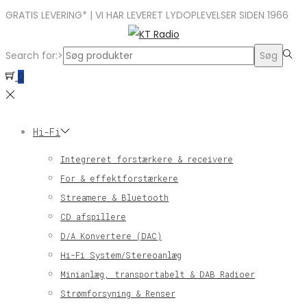
GRATIS LEVERING* | VI HAR LEVERET LYDOPLEVELSER SIDEN 1966
Search for:>
Søg
0
Hi-Fi
Integreret forstærkere & receivere
For & effektforstærkere
Streamere & Bluetooth
CD afspillere
D/A Konvertere (DAC)
Hi-Fi System/Stereoanlæg
Minianlæg, transportabelt & DAB Radioer
Strømforsyning & Renser