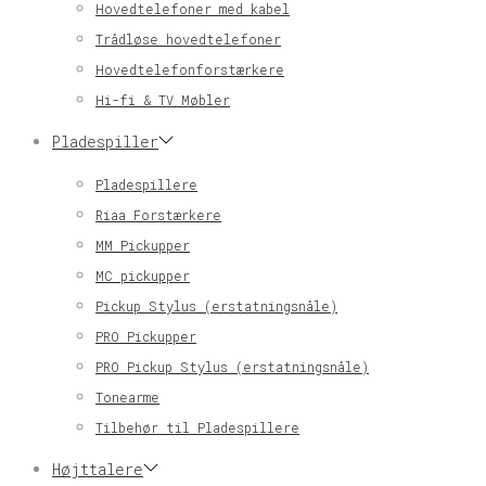
Hovedtelefoner med kabel
Trådløse hovedtelefoner
Hovedtelefonforstærkere
Hi-fi & TV Møbler
Pladespiller
Pladespillere
Riaa Forstærkere
MM Pickupper
MC pickupper
Pickup Stylus (erstatningsnåle)
PRO Pickupper
PRO Pickup Stylus (erstatningsnåle)
Tonearme
Tilbehør til Pladespillere
Højttalere