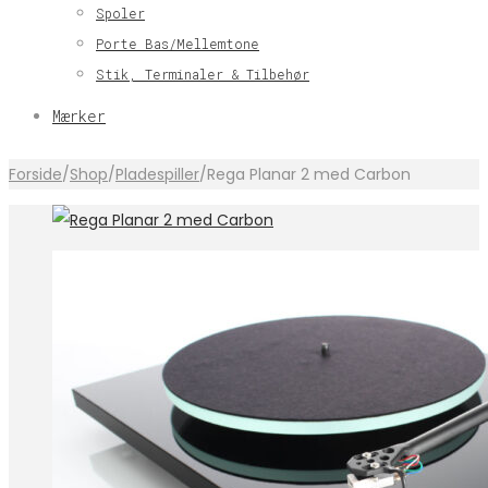
Spoler
Porte Bas/Mellemtone
Stik, Terminaler & Tilbehør
Mærker
Forside
/
Shop
/
Pladespiller
/
Rega Planar 2 med Carbon