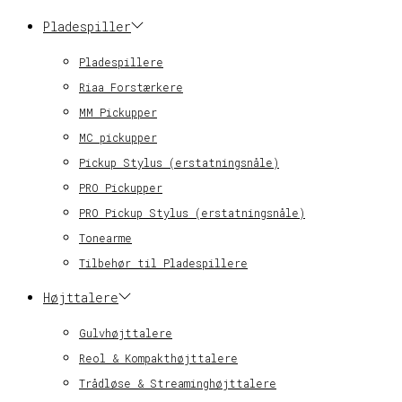
Pladespiller
Pladespillere
Riaa Forstærkere
MM Pickupper
MC pickupper
Pickup Stylus (erstatningsnåle)
PRO Pickupper
PRO Pickup Stylus (erstatningsnåle)
Tonearme
Tilbehør til Pladespillere
Højttalere
Gulvhøjttalere
Reol & Kompakthøjttalere
Trådløse & Streaminghøjttalere