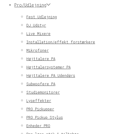
Pro/Udlejning
Fest Udlejning
DJ Udstyr
Live Mixere
Installation/effekt forstærkere
Mikrofoner
Højttalere PA
Højttalersystemer PA
Højttalere PA Udendørs
Subwoofere PA
Studiemonitorer
Lyseffekter
PRO Pickupper
PRO Pickup Stylus
Enheder PRO