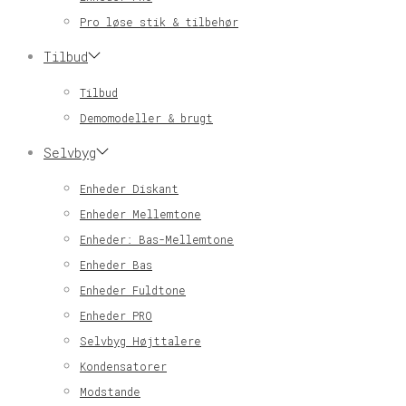
Pro løse stik & tilbehør
Tilbud
Tilbud
Demomodeller & brugt
Selvbyg
Enheder Diskant
Enheder Mellemtone
Enheder: Bas-Mellemtone
Enheder Bas
Enheder Fuldtone
Enheder PRO
Selvbyg Højttalere
Kondensatorer
Modstande