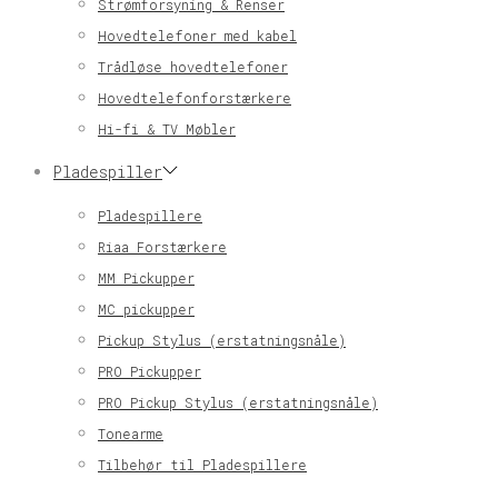
Strømforsyning & Renser
Hovedtelefoner med kabel
Trådløse hovedtelefoner
Hovedtelefonforstærkere
Hi-fi & TV Møbler
Pladespiller
Pladespillere
Riaa Forstærkere
MM Pickupper
MC pickupper
Pickup Stylus (erstatningsnåle)
PRO Pickupper
PRO Pickup Stylus (erstatningsnåle)
Tonearme
Tilbehør til Pladespillere