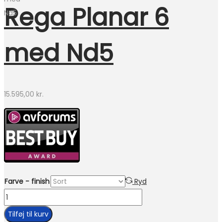
Rega Planar 6
med Nd5
15.595,00
kr.
Farve - finish
Ryd
Rega
Planar
Tilføj til kurv