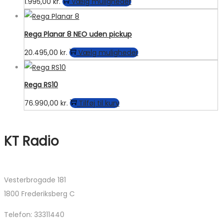
Dette
1.995,00
kr.
Vælg muligheder
på
vare
varesiden
har
Rega Planar 8 NEO uden pickup
flere
Dette
20.495,00
kr.
Vælg muligheder
varianter.
vare
Mulighederne
har
kan
Rega RS10
flere
vælges
76.990,00
kr.
Tilføj til kurv
varianter.
på
Mulighederne
varesiden
kan
KT Radio
vælges
på
varesiden
Vesterbrogade 181
1800 Frederiksberg C
Telefon: 33311440