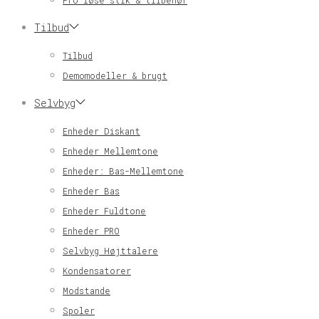
Pro løse stik & tilbehør
Tilbud
Tilbud
Demomodeller & brugt
Selvbyg
Enheder Diskant
Enheder Mellemtone
Enheder: Bas-Mellemtone
Enheder Bas
Enheder Fuldtone
Enheder PRO
Selvbyg Højttalere
Kondensatorer
Modstande
Spoler