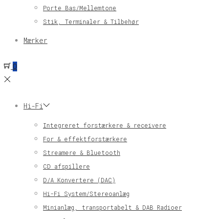
Porte Bas/Mellemtone
Stik, Terminaler & Tilbehør
Mærker
0
Hi-Fi
Integreret forstærkere & receivere
For & effektforstærkere
Streamere & Bluetooth
CD afspillere
D/A Konvertere (DAC)
Hi-Fi System/Stereoanlæg
Minianlæg, transportabelt & DAB Radioer