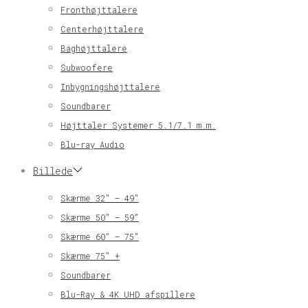
Fronthøjttalere
Centerhøjttalere
Baghøjttalere
Subwoofere
Inbygningshøjttalere
Soundbarer
Højttaler Systemer 5.1/7.1 m.m.
Blu-ray Audio
Billede
Skærme 32″ – 49″
Skærme 50″ – 59″
Skærme 60″ – 75″
Skærme 75″ +
Soundbarer
Blu-Ray & 4K UHD afspillere