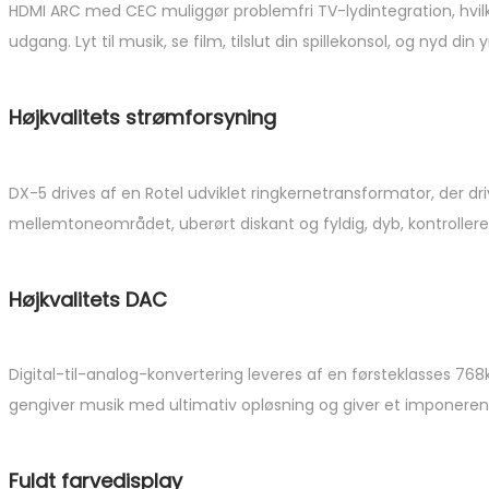
HDMI ARC med CEC muliggør problemfri TV-lydintegration, hvi
udgang. Lyt til musik, se film, tilslut din spillekonsol, og nyd din
Højkvalitets strømforsyning
DX-5 drives af en Rotel udviklet ringkernetransformator, der dr
mellemtoneområdet, uberørt diskant og fyldig, dyb, kontrollere
Højkvalitets DAC
Digital-til-analog-konvertering leveres af en førsteklasses 
gengiver musik med ultimativ opløsning og giver et imponerend
Fuldt farvedisplay