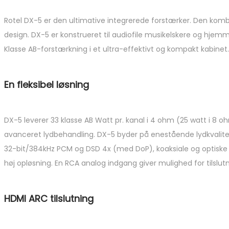
Rotel DX-5 er den ultimative integrerede forstærker. Den kombi
design. DX-5 er konstrueret til audiofile musikelskere og hj
Klasse AB-forstærkning i et ultra-effektivt og kompakt kabinet.
En fleksibel løsning
DX-5 leverer 33 klasse AB Watt pr. kanal i 4 ohm (25 watt i 8 ohm
avanceret lydbehandling. DX-5 byder på enestående lydkvalitet
32-bit/384kHz PCM og DSD 4x (med DoP), koaksiale og optiske d
høj opløsning. En RCA analog indgang giver mulighed for tilslut
HDMI ARC tilslutning