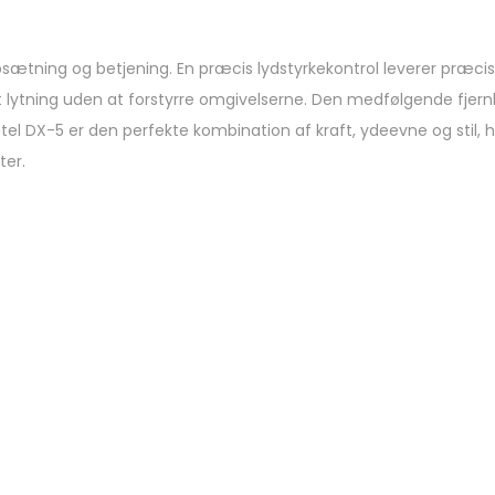
 opsætning og betjening. En præcis lydstyrkekontrol leverer præci
t lytning uden at forstyrre omgivelserne. Den medfølgende fjer
el DX-5 er den perfekte kombination af kraft, ydeevne og stil, h
ter.