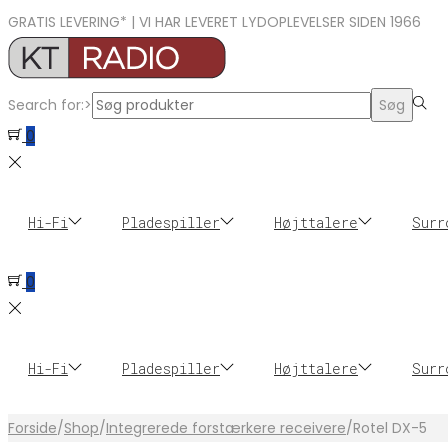
GRATIS LEVERING* | VI HAR LEVERET LYDOPLEVELSER SIDEN 1966
Search for:>
Søg
0
Hi-Fi
Pladespiller
Højttalere
Surr
0
Hi-Fi
Pladespiller
Højttalere
Surr
Forside
/
Shop
/
Integrerede forstærkere receivere
/
Rotel DX-5