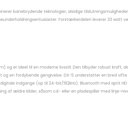
nerer banebrydende teknologier, alsidige tilslutningsmuligheder 
emmeunderholdningsentusiaster. Forstærkerdelen leverer 33 watt
) og er ideel til en moderne livsstil. Den tilbyder robust kraft, a
 og en fordybende gengivelse. DX-5 understøtter en bred vifte a
igitale indgange (op til 24-bit/192kHz). Bluetooth med aptX HD 
ning af ældre kilder, såsom cd- eller en pladespiller med linje-n