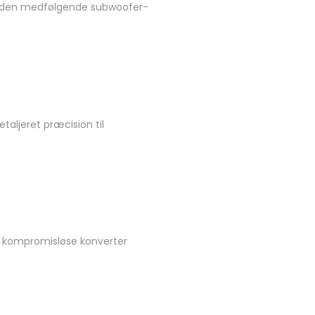
af den medfølgende subwoofer-
taljeret præcision til
ne kompromisløse konverter