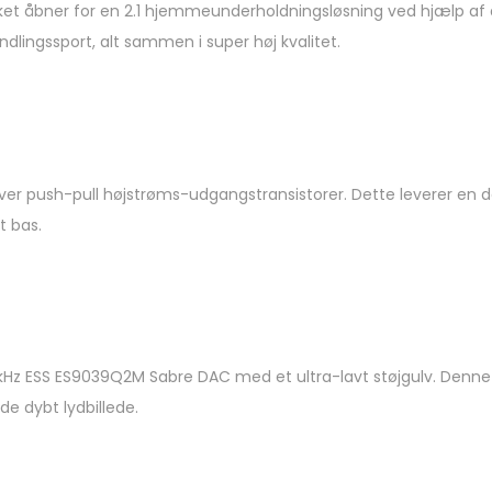
lket åbner for en 2.1 hjemmeunderholdningsløsning ved hjælp 
 yndlingssport, alt sammen i super høj kvalitet.
iver push-pull højstrøms-udgangstransistorer. Dette leverer en de
t bas.
768kHz ESS ES9039Q2M Sabre DAC med et ultra-lavt støjgulv. Den
e dybt lydbillede.