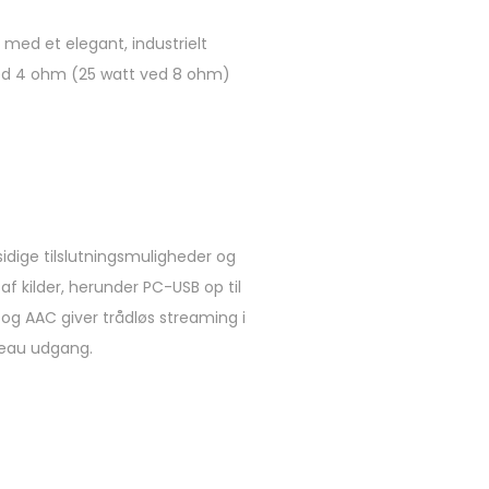
med et elegant, industrielt
 ved 4 ohm (25 watt ved 8 ohm)
lsidige tilslutningsmuligheder og
f kilder, herunder PC-USB op til
og AAC giver trådløs streaming i
iveau udgang.