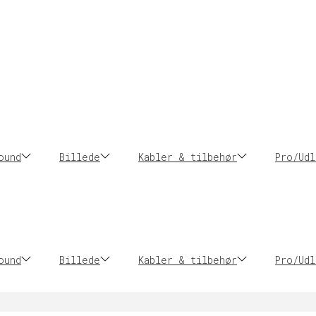
ound
Billede
Kabler & tilbehør
Pro/Udl
ound
Billede
Kabler & tilbehør
Pro/Udl