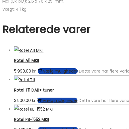
Mål (BxHxD): 215 x 76 x 251 mm.
Vægt: 4,1 kg.
Relaterede varer
Rotel A11 MKII
5.990,00
kr.
Vælg muligheder
Dette vare har flere var
Rotel T11 DAB+ tuner
3.500,00
kr.
Vælg muligheder
Dette vare har flere var
Rotel RB-1552 MKII