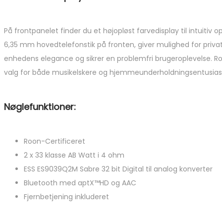
På frontpanelet finder du et højopløst farvedisplay til intuitiv
6,35 mm hovedtelefonstik på fronten, giver mulighed for priva
enhedens elegance og sikrer en problemfri brugeroplevelse. Rot
valg for både musikelskere og hjemmeunderholdningsentusias
Nøglefunktioner:
Roon-Certificeret
2 x 33 klasse AB Watt i 4 ohm
ESS ES9039Q2M Sabre 32 bit Digital til analog konverter
Bluetooth med aptX™HD og AAC
Fjernbetjening inkluderet