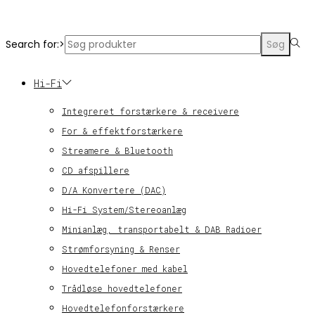
© KT Radio -2024
Search for:>
Søg
Hi-Fi
Integreret forstærkere & receivere
For & effektforstærkere
Streamere & Bluetooth
CD afspillere
D/A Konvertere (DAC)
Hi-Fi System/Stereoanlæg
Minianlæg, transportabelt & DAB Radioer
Strømforsyning & Renser
Hovedtelefoner med kabel
Trådløse hovedtelefoner
Hovedtelefonforstærkere