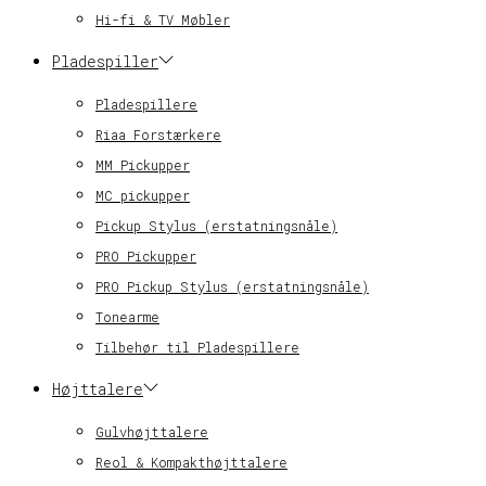
Hi-fi & TV Møbler
Pladespiller
Pladespillere
Riaa Forstærkere
MM Pickupper
MC pickupper
Pickup Stylus (erstatningsnåle)
PRO Pickupper
PRO Pickup Stylus (erstatningsnåle)
Tonearme
Tilbehør til Pladespillere
Højttalere
Gulvhøjttalere
Reol & Kompakthøjttalere