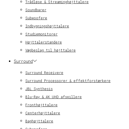
Trådløse & Streaminghøjttalere
Soundbarer
Subwoofere
Indbygningshøjttalere
Studiemonitorer
Højttalerstandere
Vægbeslag til højttalere
Surround
Surround Receivere
Surround Processorer & effektforstærkere
JBL Synthesis
Blu-Ray & 4K UHD afspillere
Fronthøjttalere
Centerhøjttalere
Baghøjttalere
Subwoofere