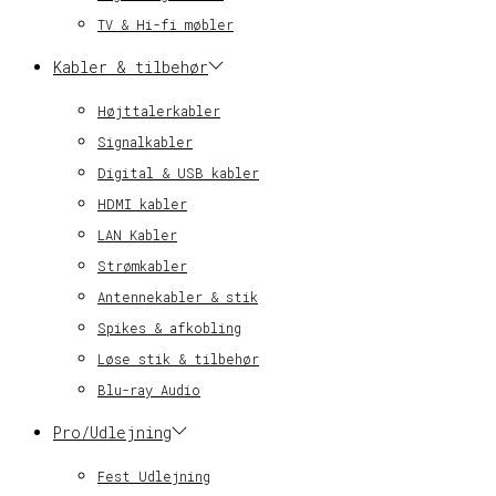
TV & Hi-fi møbler
Kabler & tilbehør
Højttalerkabler
Signalkabler
Digital & USB kabler
HDMI kabler
LAN Kabler
Strømkabler
Antennekabler & stik
Spikes & afkobling
Løse stik & tilbehør
Blu-ray Audio
Pro/Udlejning
Fest Udlejning