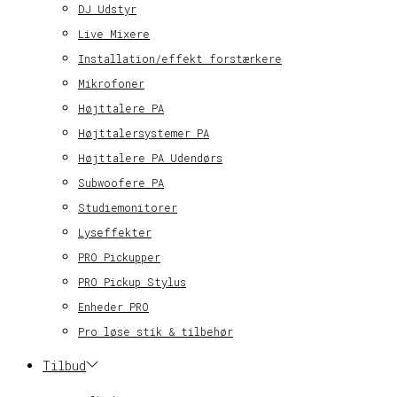
DJ Udstyr
Live Mixere
Installation/effekt forstærkere
Mikrofoner
Højttalere PA
Højttalersystemer PA
Højttalere PA Udendørs
Subwoofere PA
Studiemonitorer
Lyseffekter
PRO Pickupper
PRO Pickup Stylus
Enheder PRO
Pro løse stik & tilbehør
Tilbud