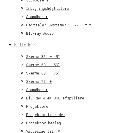
Inbygningshøjttalere
Soundbarer
Højttaler Systemer 5.1/7.1 m.m.
Blu-ray Audio
Billede
Skærme 32″ – 49″
Skærme 50″ – 59″
Skærme 60″ – 75″
Skærme 75″ +
Soundbarer
Blu-Ray & 4K UHD afspillere
Projektorer
Projektor Lærreder
Projektor beslag
Vægbeslag til TV