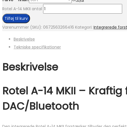
Rotel A-14 MKII antal
Tilføj til kurv
Varenummer (SKU):
0672563266416
Kategori:
Integrerede fors
Beskrivelse
Tekniske specifikationer
Beskrivelse
Rotel A-14 MKII – Kraft
DAC/Bluetooth
Den integrerede Rotel A-14 MKII forstærker tilbyder den perfekte