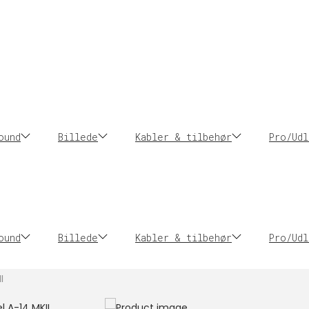
ound
Billede
Kabler & tilbehør
Pro/Udl
ound
Billede
Kabler & tilbehør
Pro/Udl
I