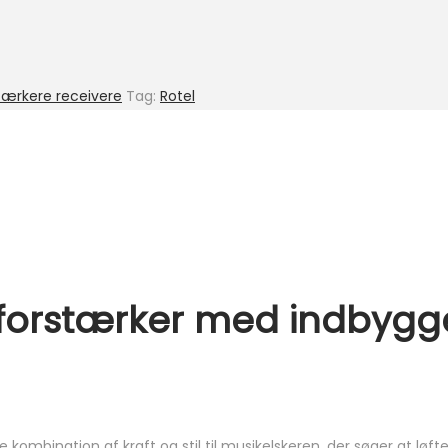
tærkere receivere
Tag:
Rotel
ig forstærker med indbygg
 kombination af kraft og stil til musikelskeren, der søger at løfte