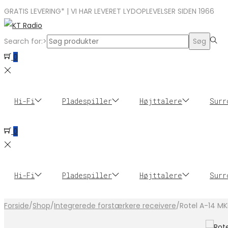
GRATIS LEVERING* | VI HAR LEVERET LYDOPLEVELSER SIDEN 1966
Search for:>
Søg
0
Hi-Fi
Pladespiller
Højttalere
Surr
0
Hi-Fi
Pladespiller
Højttalere
Surr
Forside
/
Shop
/
Integrerede forstærkere receivere
/
Rotel A-14 MKI