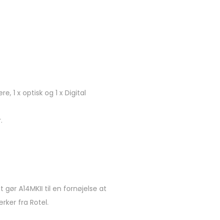
 1 x optisk og 1 x Digital
.
 gør A14MKII til en fornøjelse at
ker fra Rotel.