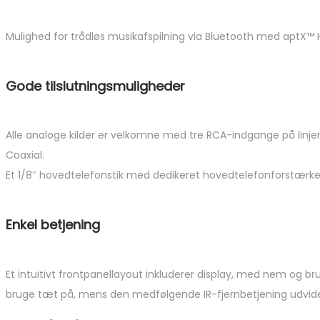
Mulighed for trådløs musikafspilning via Bluetooth med aptX™
Gode tilslutningsmuligheder
Alle analoge kilder er velkomne med tre RCA-indgange på linjeni
Coaxial.
Et 1/8″ hovedtelefonstik med dedikeret hovedtelefonforstærkerkr
Enkel betjening
Et intuitivt frontpanellayout inkluderer display, med nem og bruge
bruge tæt på, mens den medfølgende IR-fjernbetjening udvider 