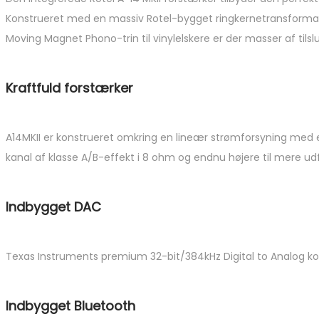
Konstrueret med en massiv Rotel-bygget ringkernetransformator
Moving Magnet Phono-trin til vinylelskere er der masser af tils
Kraftfuld forstærker
A14MKII er konstrueret omkring en lineær strømforsyning med e
kanal af klasse A/B-effekt i 8 ohm og endnu højere til mere ud
Indbygget DAC
Texas Instruments premium 32-bit/384kHz Digital to Analog konve
Indbygget Bluetooth