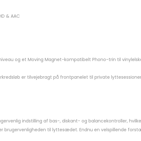
 HD & AAC
veau og et Moving Magnet-kompatibelt Phono-trin til vinylelskere,
edsløb er tilvejebragt på frontpanelet til private lyttesessioner
rvenlig indstilling af bas-, diskant- og balancekontroller, hvilket
brugervenligheden til lyttesædet. Endnu en velspillende forstær