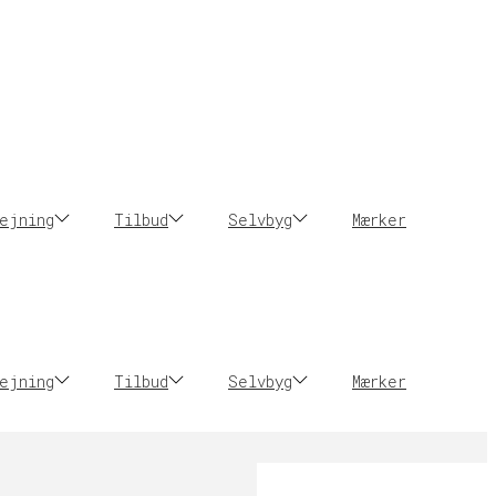
ejning
Tilbud
Selvbyg
Mærker
ejning
Tilbud
Selvbyg
Mærker