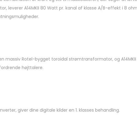
, leverer A14MKII 80 Watt pr. kanal af klasse A/B-effekt i 8 o
lutningsmuligheder.
n massiv Rotel-bygget toroidal strømtransformator, og A14MKII l
fordrende højttalere.
rter, giver dine digitale kilder en 1. klasses behandling.