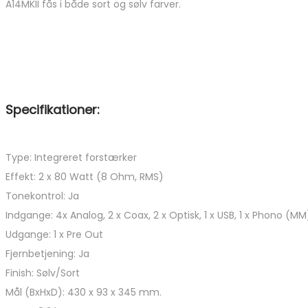
A14MKII fås i både sort og sølv farver.
Specifikationer:
Type: Integreret forstærker
Effekt: 2 x 80 Watt (8 Ohm, RMS)
Tonekontrol: Ja
Indgange: 4x Analog, 2 x Coax, 2 x Optisk, 1 x USB, 1 x Phono (MM
Udgange: 1 x Pre Out
Fjernbetjening: Ja
Finish: Sølv/Sort
Mål (BxHxD): 430 x 93 x 345 mm.