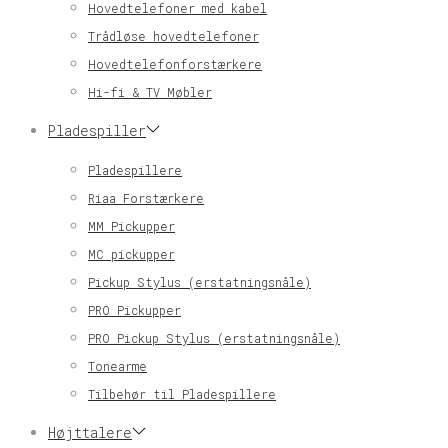
Hovedtelefoner med kabel
Trådløse hovedtelefoner
Hovedtelefonforstærkere
Hi-fi & TV Møbler
Pladespiller
Pladespillere
Riaa Forstærkere
MM Pickupper
MC pickupper
Pickup Stylus (erstatningsnåle)
PRO Pickupper
PRO Pickup Stylus (erstatningsnåle)
Tonearme
Tilbehør til Pladespillere
Højttalere