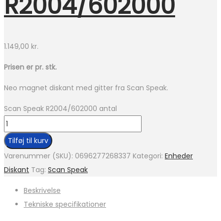
R2004/602000
1.149,00
kr.
Prisen er pr. stk.
Neo magnet diskant med gitter fra Scan Speak.
Scan Speak R2004/602000 antal
Tilføj til kurv
Varenummer (SKU):
0696277268337
Kategori:
Enheder
Diskant
Tag:
Scan Speak
Beskrivelse
Tekniske specifikationer