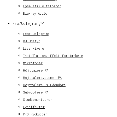
Løse stik & tilbehør
Blu-ray Audio
Pro/Udlejning
Fest Udlejning
DJ Udstyr
Live Mixere
Installation/effekt forstærkere
Mikrofoner
Højttalere PA
Højttalersystemer PA
Højttalere PA Udendørs
Subwoofere PA
Studiemonitorer
Lyseffekter
PRO Pickupper