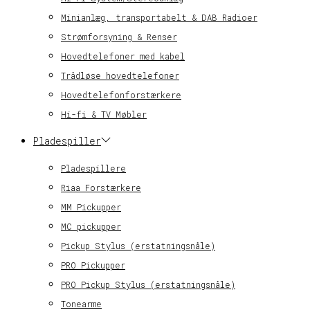
Minianlæg, transportabelt & DAB Radioer
Strømforsyning & Renser
Hovedtelefoner med kabel
Trådløse hovedtelefoner
Hovedtelefonforstærkere
Hi-fi & TV Møbler
Pladespiller
Pladespillere
Riaa Forstærkere
MM Pickupper
MC pickupper
Pickup Stylus (erstatningsnåle)
PRO Pickupper
PRO Pickup Stylus (erstatningsnåle)
Tonearme