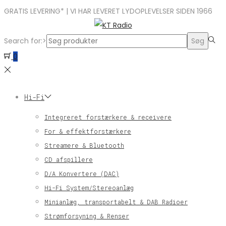
GRATIS LEVERING* | VI HAR LEVERET LYDOPLEVELSER SIDEN 1966
Search for:>
Søg
0
Hi-Fi
Integreret forstærkere & receivere
For & effektforstærkere
Streamere & Bluetooth
CD afspillere
D/A Konvertere (DAC)
Hi-Fi System/Stereoanlæg
Minianlæg, transportabelt & DAB Radioer
Strømforsyning & Renser