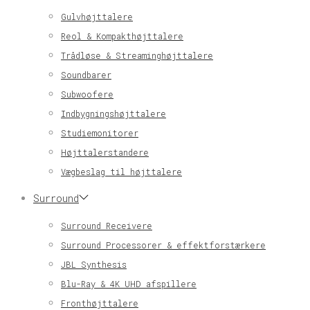
Gulvhøjttalere
Reol & Kompakthøjttalere
Trådløse & Streaminghøjttalere
Soundbarer
Subwoofere
Indbygningshøjttalere
Studiemonitorer
Højttalerstandere
Vægbeslag til højttalere
Surround
Surround Receivere
Surround Processorer & effektforstærkere
JBL Synthesis
Blu-Ray & 4K UHD afspillere
Fronthøjttalere