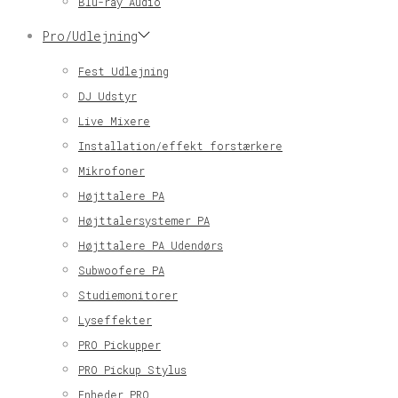
Blu-ray Audio
Pro/Udlejning
Fest Udlejning
DJ Udstyr
Live Mixere
Installation/effekt forstærkere
Mikrofoner
Højttalere PA
Højttalersystemer PA
Højttalere PA Udendørs
Subwoofere PA
Studiemonitorer
Lyseffekter
PRO Pickupper
PRO Pickup Stylus
Enheder PRO