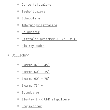
Centerhøjttalere
Baghøjttalere
Subwoofere
Inbygningshøjttalere
Soundbarer
Højttaler Systemer 5.1/7.1 m.m.
Blu-ray Audio
Billede
Skærme 32″ – 49″
Skærme 50″ – 59″
Skærme 60″ – 75″
Skærme 75″ +
Soundbarer
Blu-Ray & 4K UHD afspillere
Projektorer