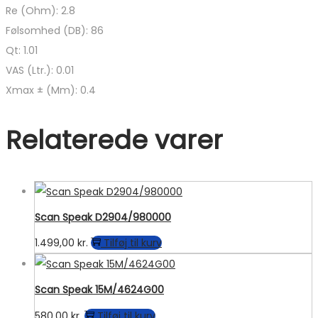
Re (Ohm): 2.8
Følsomhed (DB): 86
Qt: 1.01
VAS (Ltr.): 0.01
Xmax ± (Mm): 0.4
Relaterede varer
Scan Speak D2904/980000
1.499,00
kr.
Tilføj til kurv
Scan Speak 15M/4624G00
580,00
kr.
Tilføj til kurv