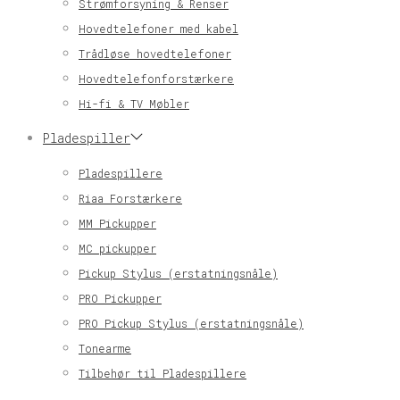
Strømforsyning & Renser
Hovedtelefoner med kabel
Trådløse hovedtelefoner
Hovedtelefonforstærkere
Hi-fi & TV Møbler
Pladespiller
Pladespillere
Riaa Forstærkere
MM Pickupper
MC pickupper
Pickup Stylus (erstatningsnåle)
PRO Pickupper
PRO Pickup Stylus (erstatningsnåle)
Tonearme
Tilbehør til Pladespillere