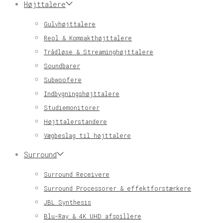
Højttalere
Gulvhøjttalere
Reol & Kompakthøjttalere
Trådløse & Streaminghøjttalere
Soundbarer
Subwoofere
Indbygningshøjttalere
Studiemonitorer
Højttalerstandere
Vægbeslag til højttalere
Surround
Surround Receivere
Surround Processorer & effektforstærkere
JBL Synthesis
Blu-Ray & 4K UHD afspillere