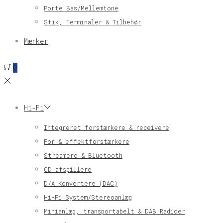
Porte Bas/Mellemtone
Stik, Terminaler & Tilbehør
Mærker
0
Hi-Fi
Integreret forstærkere & receivere
For & effektforstærkere
Streamere & Bluetooth
CD afspillere
D/A Konvertere (DAC)
Hi-Fi System/Stereoanlæg
Minianlæg, transportabelt & DAB Radioer