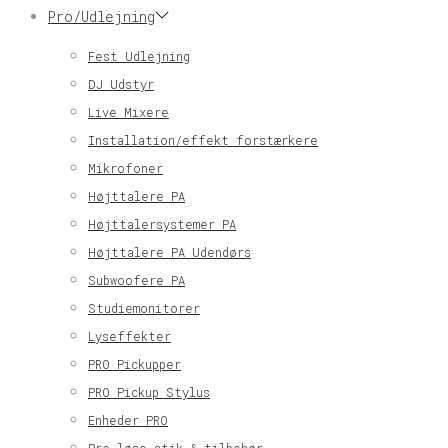
Pro/Udlejning
Fest Udlejning
DJ Udstyr
Live Mixere
Installation/effekt forstærkere
Mikrofoner
Højttalere PA
Højttalersystemer PA
Højttalere PA Udendørs
Subwoofere PA
Studiemonitorer
Lyseffekter
PRO Pickupper
PRO Pickup Stylus
Enheder PRO