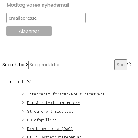
Modtag vores nyhedsmail
© KT Radio -2024
Search for:>
Søg
Hi-Fi
Integreret forstærkere & receivere
For & effektforstærkere
Streamere & Bluetooth
CD afspillere
D/A Konvertere (DAC)
Hi-Fi System/Stereoanlæg