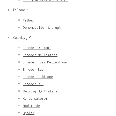
Pro løse stik & tilbehør
Tilbud
Tilbud
Demomodeller & brugt
Selvbyg
Enheder Diskant
Enheder Mellemtone
Enheder: Bas-Mellemtone
Enheder Bas
Enheder Fuldtone
Enheder PRO
Selvbyg Højttalere
Kondensatorer
Modstande
Spoler