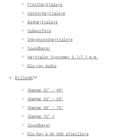
Fronthøjttalere
Centerhøjttalere
Baghøjttalere
Subwoofere
Inbygningshøjttalere
Soundbarer
Højttaler Systemer 5.1/7.1 m.m.
Blu-ray Audio
Billede
Skærme 32″ – 49″
Skærme 50″ – 59″
Skærme 60″ – 75″
Skærme 75″ +
Soundbarer
Blu-Ray & 4K UHD afspillere