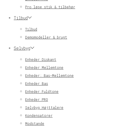
Pro løse stik & tilbehør
Tilbud
Tilbud
Demomodeller & brugt
Selvbyg
Enheder Diskant
Enheder Mellemtone
Enheder: Bas-Mellemtone
Enheder Bas
Enheder Fuldtone
Enheder PRO
Selvbyg Højttalere
Kondensatorer
Modstande