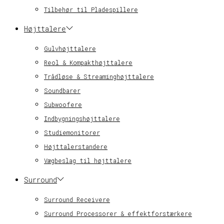
Tilbehør til Pladespillere
Højttalere
Gulvhøjttalere
Reol & Kompakthøjttalere
Trådløse & Streaminghøjttalere
Soundbarer
Subwoofere
Indbygningshøjttalere
Studiemonitorer
Højttalerstandere
Vægbeslag til højttalere
Surround
Surround Receivere
Surround Processorer & effektforstærkere