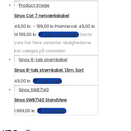
Sinox Cat 7 netværkskabel
49,00
kr.
–
199,00
kr.
Prisinterval: 49,00 kr.
til 199,00 kr.
Vælg muligheder
Dette
vare har flere varianter. Mulighederne
kan vælges på varesiden
Sinox 8-tals strømkabel. 1,5m. Sort
49,00
kr.
Tilføj til kurv
Sinox SWB7140 StandView
1.999,00
kr.
Tilføj til kurv