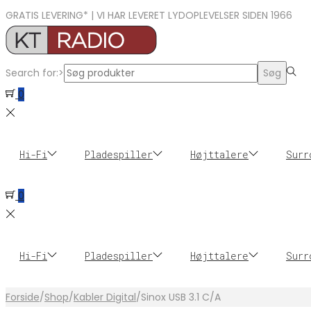
GRATIS LEVERING* | VI HAR LEVERET LYDOPLEVELSER SIDEN 1966
Search for:>
Søg
0
Hi-Fi
Pladespiller
Højttalere
Surr
0
Hi-Fi
Pladespiller
Højttalere
Surr
Forside
/
Shop
/
Kabler Digital
/
Sinox USB 3.1 C/A