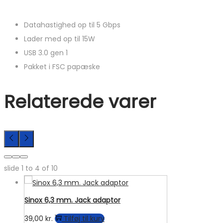
Datahastighed op til 5 Gbps
Lader med op til 15W
USB 3.0 gen 1
Pakket i FSC papæske
Relaterede varer
slide
1 to 4
of 10
Sinox 6,3 mm. Jack adaptor
39,00
kr.
Tilføj til kurv