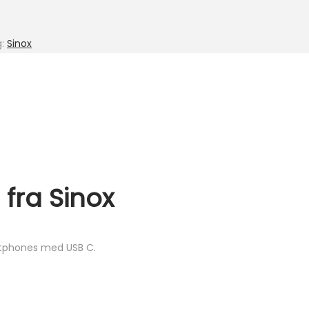
g:
Sinox
fra Sinox
artphones med USB C.