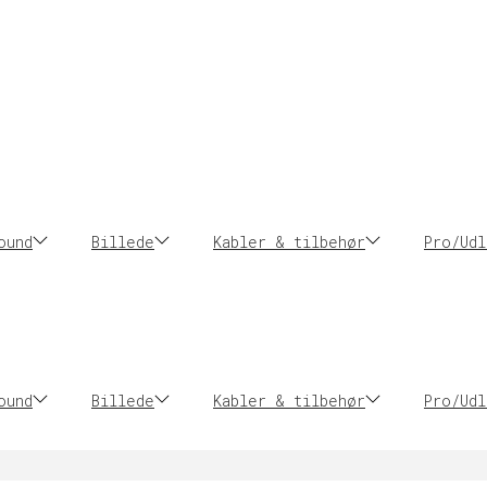
ound
Billede
Kabler & tilbehør
Pro/Udl
ound
Billede
Kabler & tilbehør
Pro/Udl