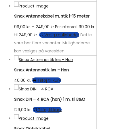
Sinox Antennekabel m. stik 1-15 meter
99,00
kr.
–
249,00
kr.
Prisinterval: 99,00 kr.
til 249,00 kr.
Vælg muligheder
Dette
vare har flere varianter. Mulighederne
kan vælges på varesiden
Sinox Antennestik løs – Han
40,00
kr.
Tilføj til kurv
Sinox DIN – 4 RCA (han) 1 m. til B&O
129,00
kr.
Tilføj til kurv
Sinox Optisk kabel