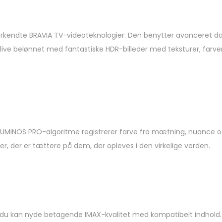
erkendte BRAVIA TV-videoteknologier. Den benytter avanceret da
blive belønnet med fantastiske HDR-billeder med teksturer, farver
ILUMINOS PRO-algoritme registrerer farve fra mætning, nuance og 
rver, der er tættere på dem, der opleves i den virkelige verden.
 kan nyde betagende IMAX-kvalitet med kompatibelt indhold. U