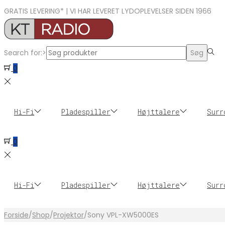
GRATIS LEVERING* | VI HAR LEVERET LYDOPLEVELSER SIDEN 1966
Search for:>
Søg
0
Hi-Fi
Pladespiller
Højttalere
Surr
0
Hi-Fi
Pladespiller
Højttalere
Surr
Forside
/
Shop
/
Projektor
/
Sony VPL-XW5000ES