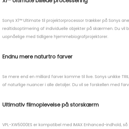
X1™ Ultimate billede processering
Sonys X1™ Ultimate til projektorprocessor trækker på Sonys an
realtidsoptimering af individuelle objekter på skærmen. Du vil 
uopnåelige med tidligere hjemmebiografprojektorer.
Endnu mere naturtro farver
Se mere end en milliard farver komme til live. Sonys unikke TR
af naturlige nuancer i alle detaljer. Du vil se forskellen med fa
Ultimativ filmoplevelse på storskærm
VPL-XW5000ES er kompatibel med IMAX Enhanced-indhold, så du