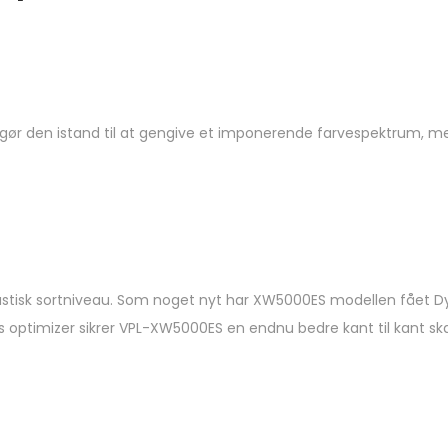
et gør den istand til at gengive et imponerende farvespektrum, 
tisk sortniveau. Som noget nyt har XW5000ES modellen fået D
us optimizer sikrer VPL-XW5000ES en endnu bedre kant til kant sk