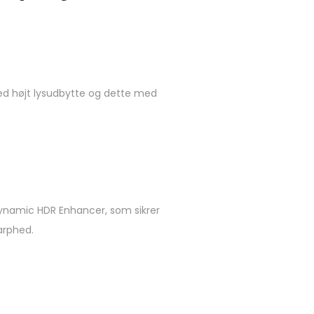
med højt lysudbytte og dette med
ynamic HDR Enhancer, som sikrer
arphed.