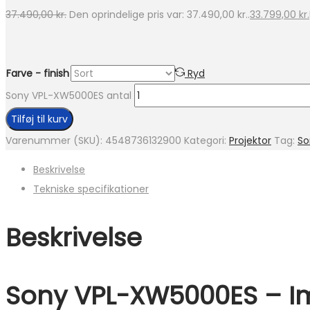
37.490,00
kr.
Den oprindelige pris var: 37.490,00 kr..
33.799,00
kr.
Farve - finish
Ryd
Sony VPL-XW5000ES antal
Tilføj til kurv
Varenummer (SKU):
4548736132900
Kategori:
Projektor
Tag:
So
Beskrivelse
Tekniske specifikationer
Beskrivelse
Sony VPL-XW5000ES – Im