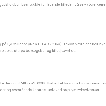
idsholdbar laserlyskilde for levende billeder, på selv store lærre
ng på 8,3 millioner pixels (3.840 x 2.160). Takket være det helt n
turer, plus skarpe bevægelser og billedjævnhed.
 design af VPL-XW5000ES. Forbedret lyskontrol maksimerer poten
leder og enestående kontrast, selv ved høje lysstyrkeniveauer.