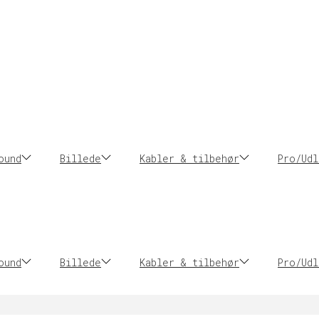
ound
Billede
Kabler & tilbehør
Pro/Udl
ound
Billede
Kabler & tilbehør
Pro/Udl