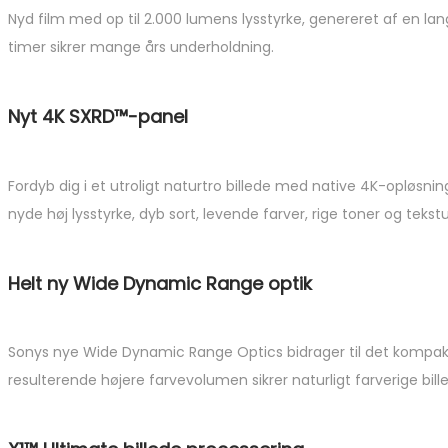
Nyd film med op til 2.000 lumens lysstyrke, genereret af en langt
timer sikrer mange års underholdning.
Nyt 4K SXRD™-panel
Fordyb dig i et utroligt naturtro billede med native 4K-opløsni
nyde høj lysstyrke, dyb sort, levende farver, rige toner og teks
Helt ny Wide Dynamic Range optik
Sonys nye Wide Dynamic Range Optics bidrager til det kompakte
resulterende højere farvevolumen sikrer naturligt farverige bil