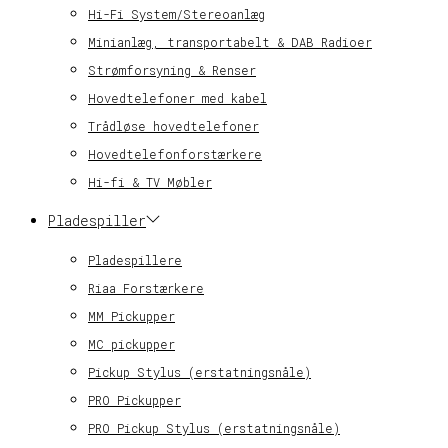
Hi-Fi System/Stereoanlæg
Minianlæg, transportabelt & DAB Radioer
Strømforsyning & Renser
Hovedtelefoner med kabel
Trådløse hovedtelefoner
Hovedtelefonforstærkere
Hi-fi & TV Møbler
Pladespiller
Pladespillere
Riaa Forstærkere
MM Pickupper
MC pickupper
Pickup Stylus (erstatningsnåle)
PRO Pickupper
PRO Pickup Stylus (erstatningsnåle)