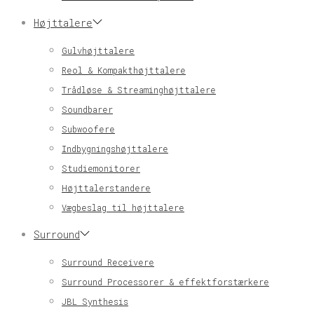
Højttalere
Gulvhøjttalere
Reol & Kompakthøjttalere
Trådløse & Streaminghøjttalere
Soundbarer
Subwoofere
Indbygningshøjttalere
Studiemonitorer
Højttalerstandere
Vægbeslag til højttalere
Surround
Surround Receivere
Surround Processorer & effektforstærkere
JBL Synthesis