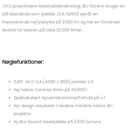
JVCs proprietære laserlyskildeteknologi, Blu-Escent, bruger en
blå laserdiode som lyskilde. DLA-NZ500 opnår en
imponerende høj lysstyrke på 2.000 lm og har en forventet
levetid for laseren på cirka 20.000 timer.
Nøglefunktioner:
0,69″ 4K D-ILA (4096 x 2160) paneler x 3
Høj native Contrast Ratio på 40.000:1
Spektakulært dynamisk kontrastforhold på ∞:1
Nyt design resulterer i verdens mindste native 4K-
projektor
Ny BLU-Escent laserlyskilde på 2.000 lumens