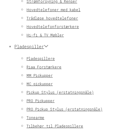
Strømforsyning & Renser
Hovedtelefoner med kabel
Trådløse hovedtelefoner
Hovedtelefonforstærkere
Hi-fi & TV Møbler
Pladespiller
Pladespillere
Riaa Forstærkere
MM Pickupper
MC pickupper
Pickup Stylus (erstatningsnåle)
PRO Pickupper
PRO Pickup Stylus (erstatningsnåle)
Tonearme
Tilbehør til Pladespillere