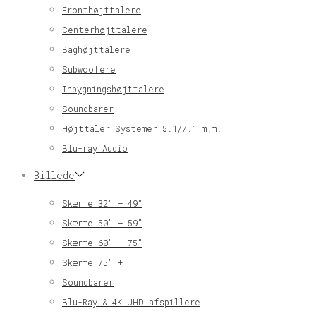
Fronthøjttalere
Centerhøjttalere
Baghøjttalere
Subwoofere
Inbygningshøjttalere
Soundbarer
Højttaler Systemer 5.1/7.1 m.m.
Blu-ray Audio
Billede
Skærme 32″ – 49″
Skærme 50″ – 59″
Skærme 60″ – 75″
Skærme 75″ +
Soundbarer
Blu-Ray & 4K UHD afspillere