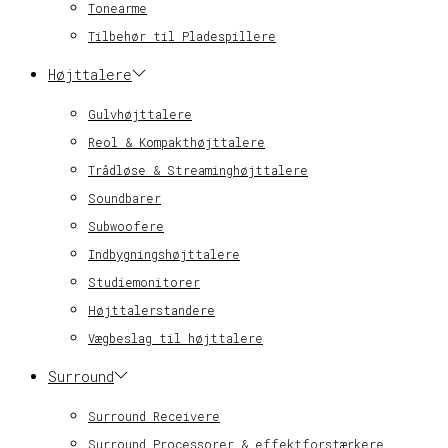
Tonearme
Tilbehør til Pladespillere
Højttalere
Gulvhøjttalere
Reol & Kompakthøjttalere
Trådløse & Streaminghøjttalere
Soundbarer
Subwoofere
Indbygningshøjttalere
Studiemonitorer
Højttalerstandere
Vægbeslag til højttalere
Surround
Surround Receivere
Surround Processorer & effektforstærkere