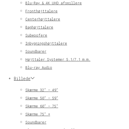
Blu-Ray & 4K UHD afspillere
Fronthøjttalere
Centerhøjttalere
Baghøjttalere
Subwoofere
Inbygningshøjttalere
Soundbarer
Højttaler Systemer 5.1/7.1 m.m.
Blu-ray Audio
Billede
Skærme 32″ – 49″
Skærme 50″ – 59″
Skærme 60″ – 75″
Skærme 75″ +
Soundbarer