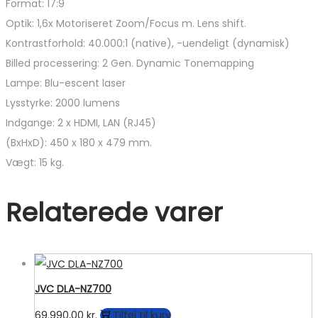
Format: 17:9
Optik: 1,6x Motoriseret Zoom/Focus m. Lens shift.
Kontrastforhold: 40.000:1 (native), -uendeligt (dynamisk)
Billed processering: 2 Gen. Dynamic Tonemapping
Lampe: Blu-escent laser
Lysstyrke: 2000 lumens
Indgange: 2 x HDMI, LAN (RJ45)
(BxHxD): 450 x 180 x 479 mm.
Vægt: 15 kg.
Relaterede varer
JVC DLA-NZ700
69.990,00
kr.
Tilføj til kurv