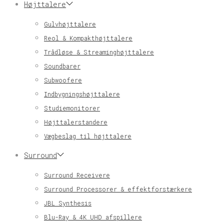
Højttalere
Gulvhøjttalere
Reol & Kompakthøjttalere
Trådløse & Streaminghøjttalere
Soundbarer
Subwoofere
Indbygningshøjttalere
Studiemonitorer
Højttalerstandere
Vægbeslag til højttalere
Surround
Surround Receivere
Surround Processorer & effektforstærkere
JBL Synthesis
Blu-Ray & 4K UHD afspillere