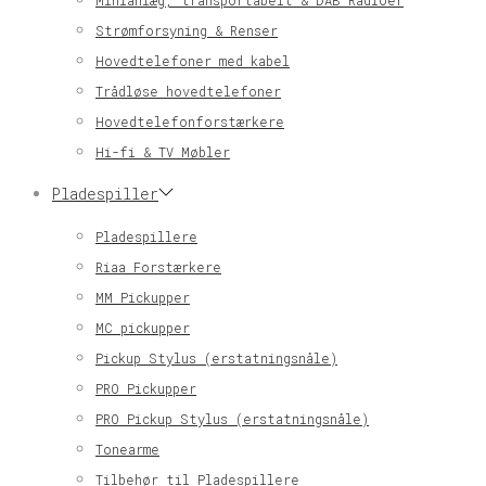
Minianlæg, transportabelt & DAB Radioer
Strømforsyning & Renser
Hovedtelefoner med kabel
Trådløse hovedtelefoner
Hovedtelefonforstærkere
Hi-fi & TV Møbler
Pladespiller
Pladespillere
Riaa Forstærkere
MM Pickupper
MC pickupper
Pickup Stylus (erstatningsnåle)
PRO Pickupper
PRO Pickup Stylus (erstatningsnåle)
Tonearme
Tilbehør til Pladespillere