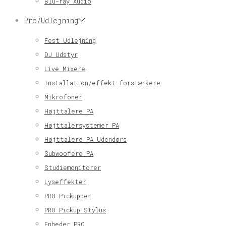
Blu-ray Audio
Pro/Udlejning
Fest Udlejning
DJ Udstyr
Live Mixere
Installation/effekt forstærkere
Mikrofoner
Højttalere PA
Højttalersystemer PA
Højttalere PA Udendørs
Subwoofere PA
Studiemonitorer
Lyseffekter
PRO Pickupper
PRO Pickup Stylus
Enheder PRO