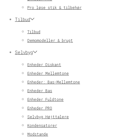
Pro løse stik & tilbehør
Tilbud
Tilbud
Demomodeller & brugt
Selvbyg
Enheder Diskant
Enheder Mellemtone
Enheder: Bas-Mellemtone
Enheder Bas
Enheder Fuldtone
Enheder PRO
Selvbyg Højttalere
Kondensatorer
Modstande