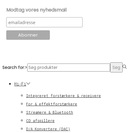
Modtag vores nyhedsmail
© KT Radio -2024
Search for:>
Søg
Hi-Fi
Integreret forstærkere & receivere
For & effektforstærkere
Streamere & Bluetooth
CD afspillere
D/A Konvertere (DAC)