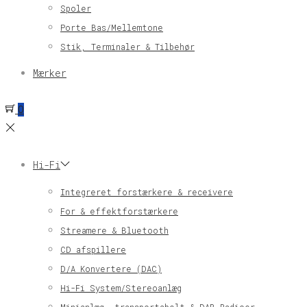
Spoler
Porte Bas/Mellemtone
Stik, Terminaler & Tilbehør
Mærker
0
Hi-Fi
Integreret forstærkere & receivere
For & effektforstærkere
Streamere & Bluetooth
CD afspillere
D/A Konvertere (DAC)
Hi-Fi System/Stereoanlæg