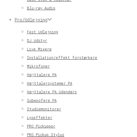
Blu-ray Audio
Pro/Udlejning
Fest Udlejning
DJ Udstyr
Live Mixere
Installation/effekt forstærkere
Mikrofoner
Højttalere PA
Højttalersystemer PA
Højttalere PA Udendørs
Subwoofere PA
Studiemonitorer
Lyseffekter
PRO Pickupper
PRO Pickup Stylus