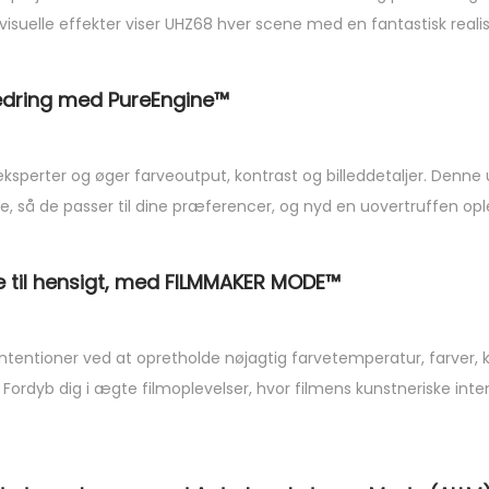
 visuelle effekter viser UHZ68 hver scene med en fantastisk real
edring med PureEngine™
sperter og øger farveoutput, kontrast og billeddetaljer. Denne u
e, så de passer til dine præferencer, og nyd en uovertruffen opl
de til hensigt, med FILMMAKER MODE™
ntentioner ved at opretholde nøjagtig farvetemperatur, farver,
 Fordyb dig i ægte filmoplevelser, hvor filmens kunstneriske inten