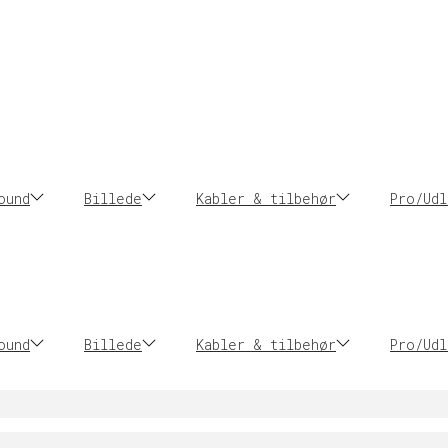
ound
Billede
Kabler & tilbehør
Pro/Udl
ound
Billede
Kabler & tilbehør
Pro/Udl