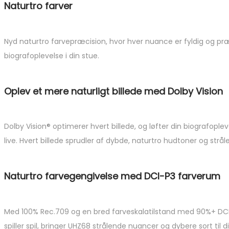
Naturtro farver
Nyd naturtro farvepræcision, hvor hver nuance er fyldig og præc
biografoplevelse i din stue.
Oplev et mere naturligt billede med Dolby Vision
Dolby Vision® optimerer hvert billede, og løfter din biografoplev
live. Hvert billede sprudler af dybde, naturtro hudtoner og strål
Naturtro farvegengivelse med DCI-P3 farverum
Med 100% Rec.709 og en bred farveskalatilstand med 90%+ DCI-
spiller spil, bringer UHZ68 strålende nuancer og dybere sort ti