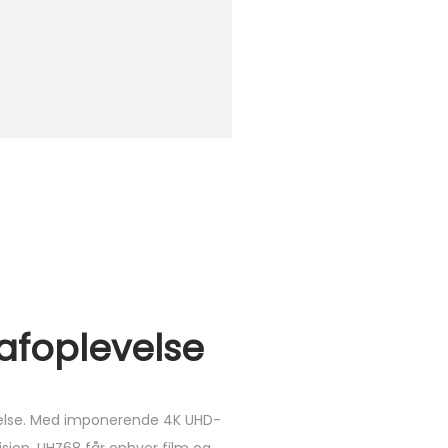
afoplevelse
evelse. Med imponerende 4K UHD-
sion. UHZ68 får enhver film og