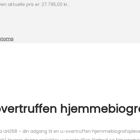
en aktuelle pris er: 27.795,00 kr..
ptoma
vertruffen hjemmebiogr
toma UHZ68 – din adgang til en u-overtruffen hjemmebiografopl
sk) leverer denne projektor u-overtruffen klarhed og farvepræci