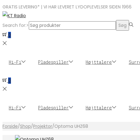
GRATIS LEVERING* | VI HAR LEVERET LYDOPLEVELSER SIDEN 1966
Search for:>
Søg
0
Hi-Fi
Pladespiller
Højttalere
Surr
0
Hi-Fi
Pladespiller
Højttalere
Surr
Forside
/
Shop
/
Projektor
/
Optoma UHZ68