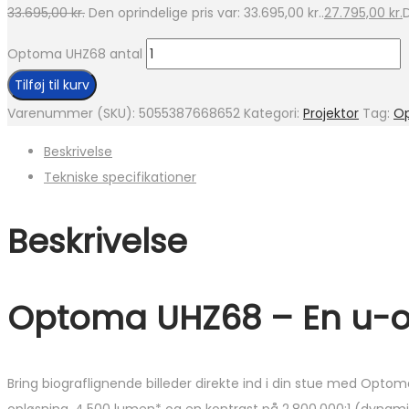
33.695,00
kr.
Den oprindelige pris var: 33.695,00 kr..
27.795,00
kr.
D
Optoma UHZ68 antal
Tilføj til kurv
Varenummer (SKU):
5055387668652
Kategori:
Projektor
Tag:
O
Beskrivelse
Tekniske specifikationer
Beskrivelse
Optoma UHZ68 – En u-o
Bring biograflignende billeder direkte ind i din stue med Op
opløsning, 4.500 lumen* og en kontrast på 2.800.000:1 (dynami