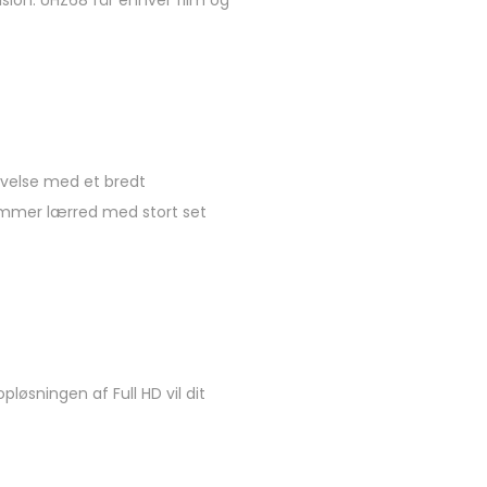
ivelse med et bredt
ommer lærred med stort set
øsningen af ​​Full HD vil dit