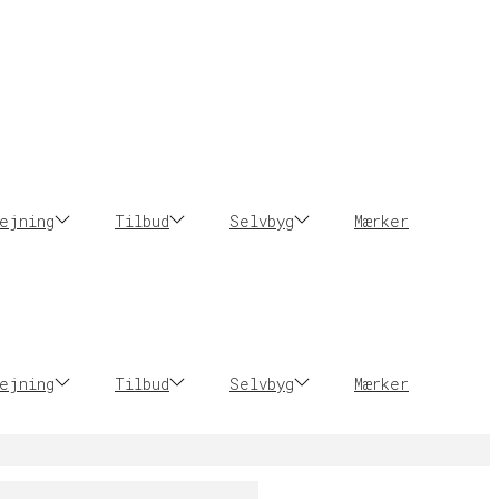
ejning
Tilbud
Selvbyg
Mærker
ejning
Tilbud
Selvbyg
Mærker