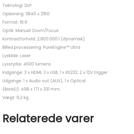
Teknologi: DLP
Opløsning: 3840 x 2160
Format: 16:9
Optik: Manuel Zoom/Focus
Kontrastforhold: 2.800.000:1 (dynamisk)
Billed processering: PureEngine™ Ultra
Lyskilde: Laser
Lysstyrke: 4500 lumens
Indgange: 3 x HDMI, 3 x USB, 1 x RS232, 2 x 12V trigger
Udgange: 1 x Audio out (AUX), 1 x Optical
(BxHxD): 498 x 171 x 331 mm.
Vægt: 9,2 kg.
Relaterede varer