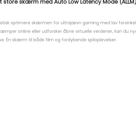
elt store skærm med Auto Low Latency Mode (ALLM
tisk optimere skærmen for ultrajævn gaming med lav forsinkels
kæmper online eller udforsker åbne virtuelle verdener, kan du n
. Én skærm til både film og fordybende spiloplevelser.