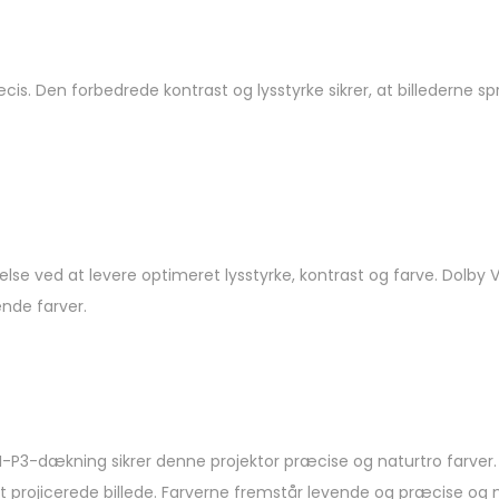
is. Den forbedrede kontrast og lysstyrke sikrer, at billederne sp
else ved at levere optimeret lysstyrke, kontrast og farve. Dolby V
ende farver.
P3-dækning sikrer denne projektor præcise og naturtro farver. 
l dit projicerede billede. Farverne fremstår levende og præcise o