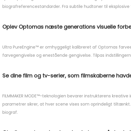
biografreferencestandarder. Fra subtile hudtoner til eksplosive
Oplev Optomas næste generations visuelle forb
Ultra PureEngine™ er omhyggeligt kalibreret af Optomas farveek
farvegengivelse og enestående gengivelse. Tilpas indstillingern
Se dine film og tv-serier, som filmskaberne hav
FILMMAKER MODE™-teknologien bevarer instruktørens kreative i
parametrer sikrer, at hver scene vises som oprindeligt tiltænkt.
biograf.