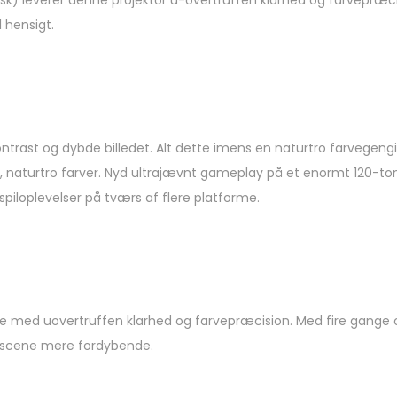
l hensigt.
trast og dybde billedet. Alt dette imens en naturtro farvegeng
 naturtro farver. Nyd ultrajævnt gameplay på et enormt 120-t
spiloplevelser på tværs af flere platforme.
ive med uovertruffen klarhed og farvepræcision. Med fire gange opl
r scene mere fordybende.