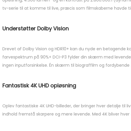
tv-serie til at komme til live, præcis som filmskaberne havde ti
Understøtter Dolby Vision
Drevet af Dolby Vision og HDR10+ kan du nyde en betagende kon
farvespektrum på 90%+ DCI-P3 fylder din skærm med levende,
ingen inputforsinkelse. Én skærm til biograffilm og fordybende 
Fantastisk 4K UHD opløsning
Oplev fantastiske 4K UHD-billeder, der bringer hver detalje til l
indhold fremstå skarpere og mere levende. Med 4K bliver hve