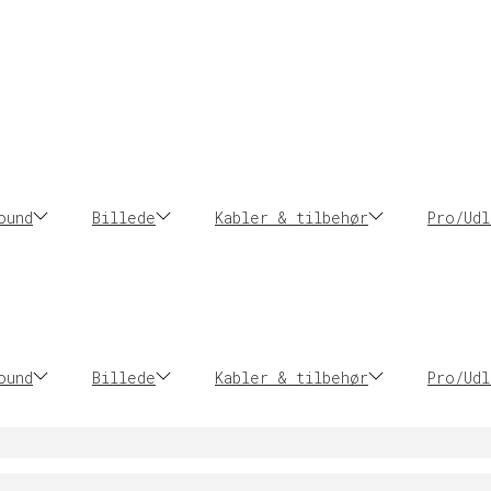
ound
Billede
Kabler & tilbehør
Pro/Udl
ound
Billede
Kabler & tilbehør
Pro/Udl