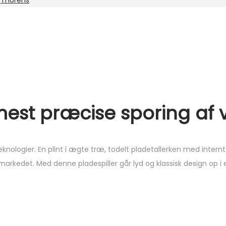
:
Thorens
est præcise sporing af 
ologier. En plint i ægte træ, todelt pladetallerken med internt
i markedet. Med denne pladespiller går lyd og klassisk design op i