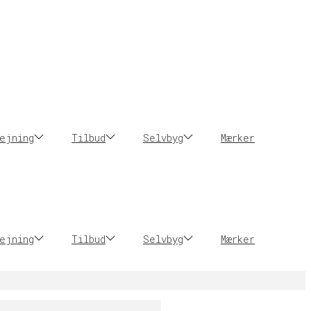
ejning
Tilbud
Selvbyg
Mærker
ejning
Tilbud
Selvbyg
Mærker