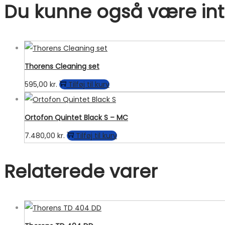
Du kunne også være inte
Thorens Cleaning set
595,00
kr.
Tilføj til kurv
Ortofon Quintet Black S – MC
7.480,00
kr.
Tilføj til kurv
Relaterede varer