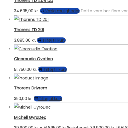
Thorens TD 404 DD
34.695,00
kr.
Vælg muligheder
Dette vare har flere va
Thorens TD 201
3.895,00
kr.
Tilføj til kurv
Clearaudio Ovation
51.750,00
kr.
Tilføj til kurv
Thorens Drivrem
350,00
kr.
Tilføj til kurv
Michell GyroDec
39.900,00
kr.
–
51.895,00
kr.
Prisinterval: 39.900,00 kr. til 51.