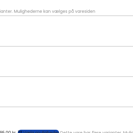
rianter. Mulighederne kan vælges på varesiden
895,00 kr.
Vælg muligheder
Dette vare har flere varianter. Mu