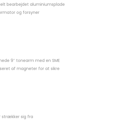
odelt bearbejdet aluminiumsplade
ormator og forsyner
formede 9″ tonearm med en SME
seret af magneter for at sikre
 strækker sig fra