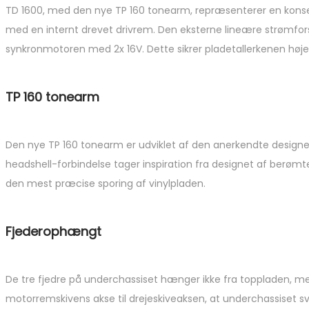
TD 1600, med den nye TP 160 tonearm, repræsenterer en konsek
med en internt drevet drivrem. Den eksterne lineære strømfor
synkronmotoren med 2x 16V. Dette sikrer pladetallerkenen højes
TP 160 tonearm
Den nye TP 160 tonearm er udviklet af den anerkendte design
headshell-forbindelse tager inspiration fra designet af berømte
den mest præcise sporing af vinylpladen.
Fjederophængt
De tre fjedre på underchassiset hænger ikke fra toppladen, men
motorremskivens akse til drejeskiveaksen, at underchassiset s