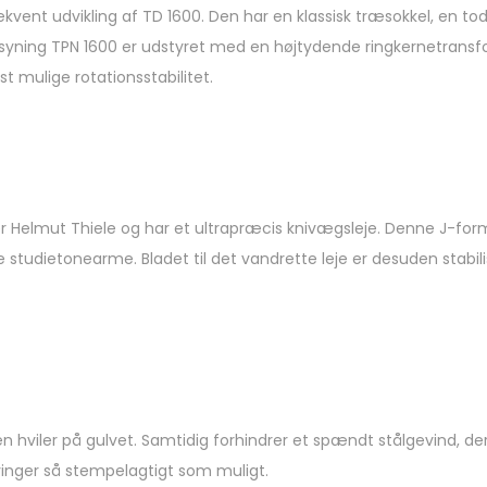
vent udvikling af TD 1600. Den har en klassisk træsokkel, en t
syning TPN 1600 er udstyret med en højtydende ringkernetransf
t mulige rotationsstabilitet.
er Helmut Thiele og har et ultrapræcis knivægsleje. Denne J-
 studietonearme. Bladet til det vandrette leje er desuden stabili
 hviler på gulvet. Samtidig forhindrer et spændt stålgevind, der
vinger så stempelagtigt som muligt.