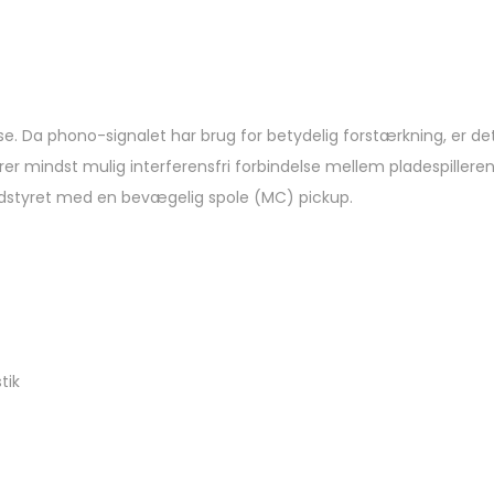
e. Da phono-signalet har brug for betydelig forstærkning, er det
krer mindst mulig interferensfri forbindelse mellem pladespiller
udstyret med en bevægelig spole (MC) pickup.
tik