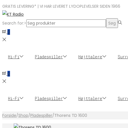
GRATIS LEVERING* | VI HAR LEVERET LYDOPLEVELSER SIDEN 1966
Search for:>
Søg
0
Hi-Fi
Pladespiller
Højttalere
Surr
0
Hi-Fi
Pladespiller
Højttalere
Surr
Forside
/
Shop
/
Pladespiller
/
Thorens TD 1600