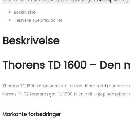
Varenummer (SKU):
4260623590425
Kategori:
Pladespiller
Tag
Beskrivelse
Tekniske specifikationer
Beskrivelse
Thorens TD 1600 – Den m
Thorens TD 1600 kombinerer stolte traditioner med moderne tekn
klasses TP 92 tonearm gør TD 1600 til en helt unik pladespiller 
Markante forbedringer