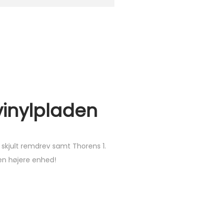
vinylpladen
 skjult remdrev samt Thorens 1.
 en højere enhed!