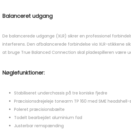
Balanceret udgang
De balancerede udgange (XLR) sikrer en professionel forbindels
interferens. Den afbalancerede forbindelse via XLR-stikkene si
at bruge True Balanced Connection skal pladespilleren være 
Nøglefunktioner:
Stabiliseret underchassis på tre koniske fjedre
Præcisionsdrejeleje tonearm TP 160 med SME headshell-s
Poleret præcisionsbælte
Todelt bearbejdet aluminium fad
Justerbar remspænding