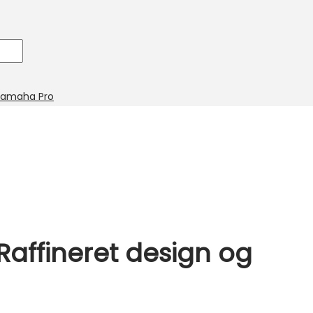
amaha Pro
affineret design og