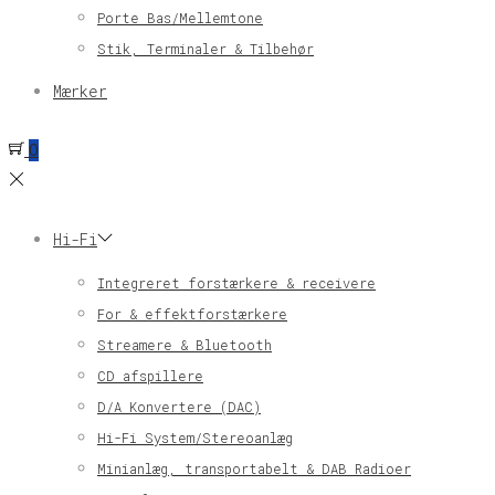
Porte Bas/Mellemtone
Stik, Terminaler & Tilbehør
Mærker
0
Hi-Fi
Integreret forstærkere & receivere
For & effektforstærkere
Streamere & Bluetooth
CD afspillere
D/A Konvertere (DAC)
Hi-Fi System/Stereoanlæg
Minianlæg, transportabelt & DAB Radioer