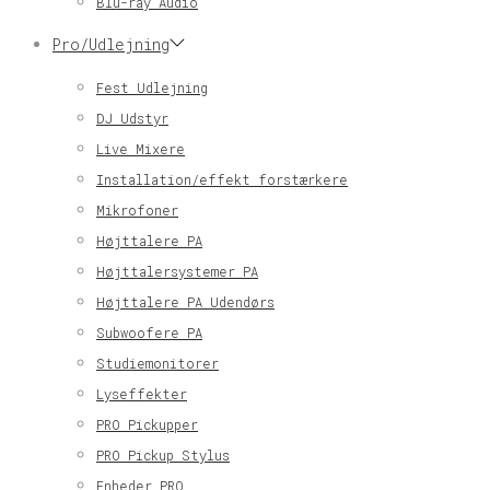
Blu-ray Audio
Pro/Udlejning
Fest Udlejning
DJ Udstyr
Live Mixere
Installation/effekt forstærkere
Mikrofoner
Højttalere PA
Højttalersystemer PA
Højttalere PA Udendørs
Subwoofere PA
Studiemonitorer
Lyseffekter
PRO Pickupper
PRO Pickup Stylus
Enheder PRO