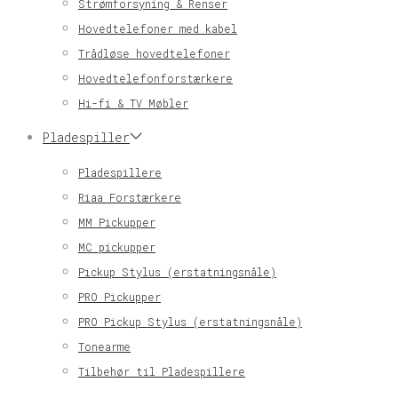
Strømforsyning & Renser
Hovedtelefoner med kabel
Trådløse hovedtelefoner
Hovedtelefonforstærkere
Hi-fi & TV Møbler
Pladespiller
Pladespillere
Riaa Forstærkere
MM Pickupper
MC pickupper
Pickup Stylus (erstatningsnåle)
PRO Pickupper
PRO Pickup Stylus (erstatningsnåle)
Tonearme
Tilbehør til Pladespillere