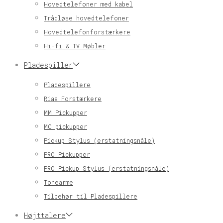
Hovedtelefoner med kabel
Trådløse hovedtelefoner
Hovedtelefonforstærkere
Hi-fi & TV Møbler
Pladespiller
Pladespillere
Riaa Forstærkere
MM Pickupper
MC pickupper
Pickup Stylus (erstatningsnåle)
PRO Pickupper
PRO Pickup Stylus (erstatningsnåle)
Tonearme
Tilbehør til Pladespillere
Højttalere