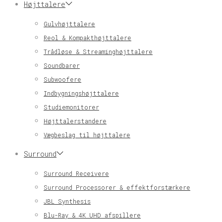
Højttalere
Gulvhøjttalere
Reol & Kompakthøjttalere
Trådløse & Streaminghøjttalere
Soundbarer
Subwoofere
Indbygningshøjttalere
Studiemonitorer
Højttalerstandere
Vægbeslag til højttalere
Surround
Surround Receivere
Surround Processorer & effektforstærkere
JBL Synthesis
Blu-Ray & 4K UHD afspillere