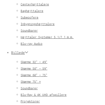
Centerhøjttalere
Baghøjttalere
Subwoofere
Inbygningshøjttalere
Soundbarer
Højttaler Systemer 5.1/7.1 m.m.
Blu-ray Audio
Billede
Skærme 32″ – 49″
Skærme 50″ – 59″
Skærme 60″ – 75″
Skærme 75″ +
Soundbarer
Blu-Ray & 4K UHD afspillere
Projektorer