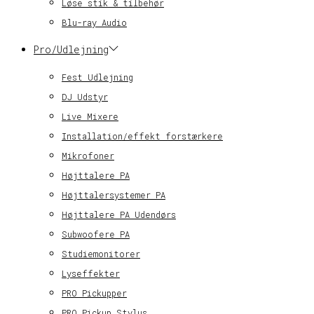
Løse stik & tilbehør
Blu-ray Audio
Pro/Udlejning
Fest Udlejning
DJ Udstyr
Live Mixere
Installation/effekt forstærkere
Mikrofoner
Højttalere PA
Højttalersystemer PA
Højttalere PA Udendørs
Subwoofere PA
Studiemonitorer
Lyseffekter
PRO Pickupper
PRO Pickup Stylus