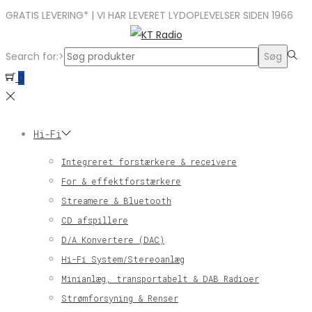
GRATIS LEVERING* | VI HAR LEVERET LYDOPLEVELSER SIDEN 1966
Search for:>
Søg
0
Hi-Fi
Integreret forstærkere & receivere
For & effektforstærkere
Streamere & Bluetooth
CD afspillere
D/A Konvertere (DAC)
Hi-Fi System/Stereoanlæg
Minianlæg, transportabelt & DAB Radioer
Strømforsyning & Renser