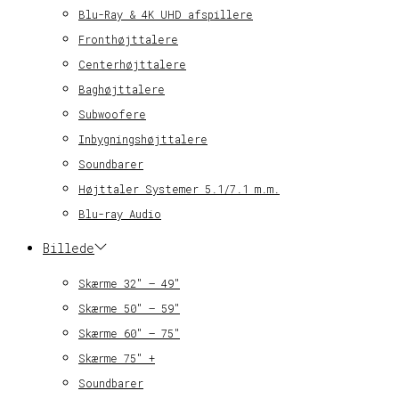
Blu-Ray & 4K UHD afspillere
Fronthøjttalere
Centerhøjttalere
Baghøjttalere
Subwoofere
Inbygningshøjttalere
Soundbarer
Højttaler Systemer 5.1/7.1 m.m.
Blu-ray Audio
Billede
Skærme 32″ – 49″
Skærme 50″ – 59″
Skærme 60″ – 75″
Skærme 75″ +
Soundbarer