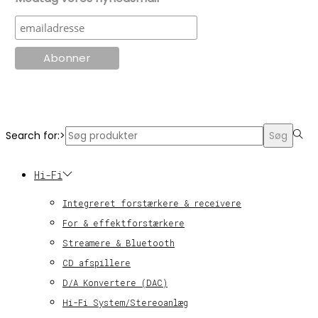
© KT Radio -2024
Search for:>
Søg
Hi-Fi
Integreret forstærkere & receivere
For & effektforstærkere
Streamere & Bluetooth
CD afspillere
D/A Konvertere (DAC)
Hi-Fi System/Stereoanlæg