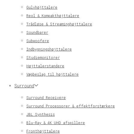
Gulvhøjttalere
Reol & Kompakthøjttalere
Trådløse & Streaminghøjttalere
Soundbarer
Subwoofere
Indbygningshøjttalere
Studiemonitorer
Højttalerstandere
Vægbeslag til højttalere
Surround
Surround Receivere
Surround Processorer & effektforstærkere
JBL Synthesis
Blu-Ray & 4K UHD afspillere
Fronthøjttalere