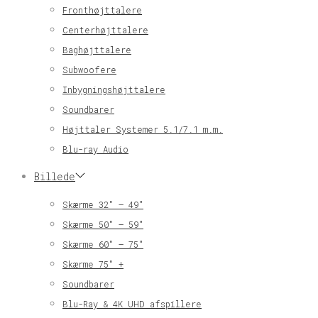
Fronthøjttalere
Centerhøjttalere
Baghøjttalere
Subwoofere
Inbygningshøjttalere
Soundbarer
Højttaler Systemer 5.1/7.1 m.m.
Blu-ray Audio
Billede
Skærme 32″ – 49″
Skærme 50″ – 59″
Skærme 60″ – 75″
Skærme 75″ +
Soundbarer
Blu-Ray & 4K UHD afspillere