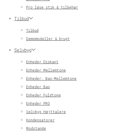
Pro løse stik & tilbehør
Tilbud
Tilbud
Demomodeller & brugt
Selvbyg
Enheder Diskant
Enheder Mellemtone
Enheder: Bas-Mellemtone
Enheder Bas
Enheder Fuldtone
Enheder PRO
Selvbyg Højttalere
Kondensatorer
Modstande