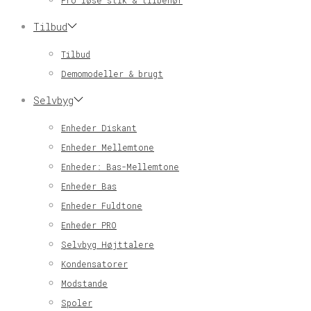
Pro løse stik & tilbehør
Tilbud
Tilbud
Demomodeller & brugt
Selvbyg
Enheder Diskant
Enheder Mellemtone
Enheder: Bas-Mellemtone
Enheder Bas
Enheder Fuldtone
Enheder PRO
Selvbyg Højttalere
Kondensatorer
Modstande
Spoler