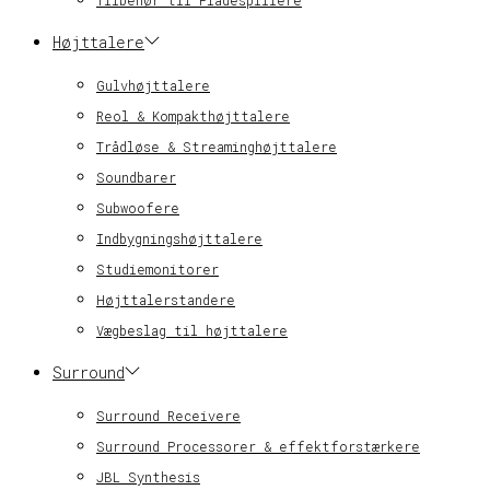
Tilbehør til Pladespillere
Højttalere
Gulvhøjttalere
Reol & Kompakthøjttalere
Trådløse & Streaminghøjttalere
Soundbarer
Subwoofere
Indbygningshøjttalere
Studiemonitorer
Højttalerstandere
Vægbeslag til højttalere
Surround
Surround Receivere
Surround Processorer & effektforstærkere
JBL Synthesis