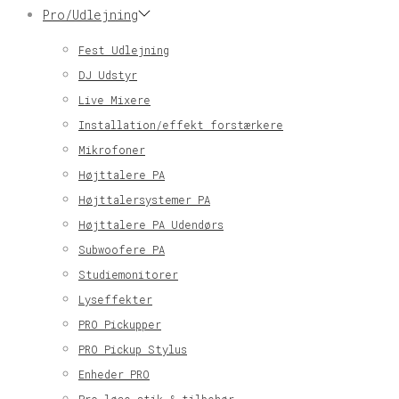
Pro/Udlejning
Fest Udlejning
DJ Udstyr
Live Mixere
Installation/effekt forstærkere
Mikrofoner
Højttalere PA
Højttalersystemer PA
Højttalere PA Udendørs
Subwoofere PA
Studiemonitorer
Lyseffekter
PRO Pickupper
PRO Pickup Stylus
Enheder PRO