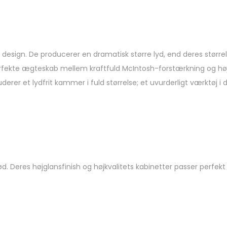
design. De producerer en dramatisk større lyd, end deres størrel
rfekte ægteskab mellem kraftfuld McIntosh-forstærkning og højt
derer et lydfrit kammer i fuld størrelse; et uvurderligt værktøj 
d. Deres højglansfinish og højkvalitets kabinetter passer perfekt