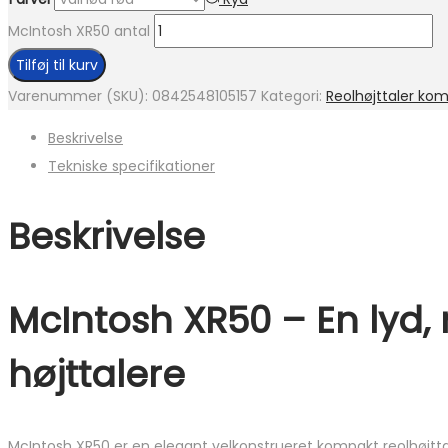
McIntosh XR50 antal
Tilføj til kurv
Varenummer (SKU):
0842548105157
Kategori:
Reolhøjttaler kom
Beskrivelse
Tekniske specifikationer
Beskrivelse
McIntosh XR50 – En
lyd,
højttalere
McIntosh XR50 er en elegant velkonstrueret kompakt reolhøjttal