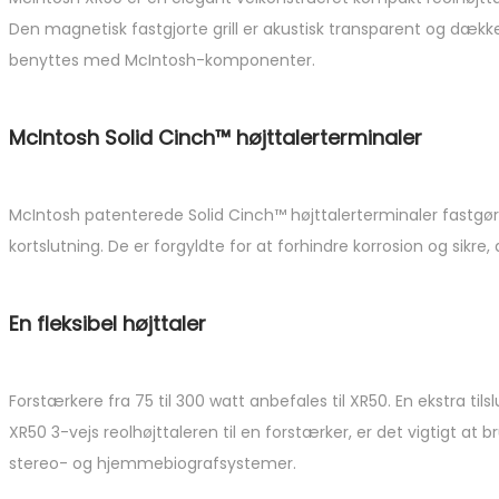
Den magnetisk fastgjorte grill er akustisk transparent og dække
benyttes med McIntosh-komponenter.
McIntosh Solid Cinch™ højttalerterminaler
McIntosh patenterede Solid Cinch™ højttalerterminaler fastgør n
kortslutning. De er forgyldte for at forhindre korrosion og sikre,
En fleksibel højttaler
Forstærkere fra 75 til 300 watt anbefales til XR50. En ekstra til
XR50 3-vejs reolhøjttaleren til en forstærker, er det vigtigt at 
stereo- og hjemmebiografsystemer.