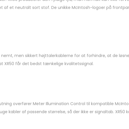
t af et neutralt sort stof. De unikke McIntosh-logoer på frontpan
emt, men sikkert højttalerkablerne for at forhindre, at de løsne
 at XR50 får det bedst tænkelige kvalitetssignal.
slutning overfører Meter Illumination Control til kompatible McInto
bruge kabler af passende størrelse, så der ikke er signaltab. XR50