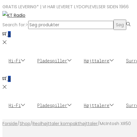
GRATIS LEVERING* | VI HAR LEVERET LYDOPLEVELSER SIDEN 1966
Search for:>
Søg
0
Hi-Fi
Pladespiller
Højttalere
Surr
0
Hi-Fi
Pladespiller
Højttalere
Surr
Forside
/
Shop
/
Reolhøjttaler kompakthøjttaler
/
McIntosh XR50