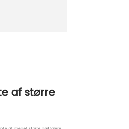
e af større
nte af meget større højttalere.