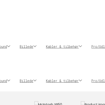
ound
Billede
Kabler & tilbehør
Pro/Udl
ound
Billede
Kabler & tilbehør
Pro/Udl