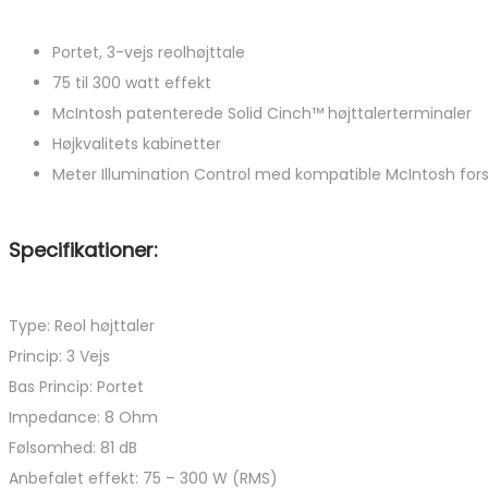
Portet, 3-vejs reolhøjttale
75 til 300 watt effekt
McIntosh patenterede Solid Cinch™ højttalerterminaler
Højkvalitets kabinetter
Meter Illumination Control med kompatible McIntosh for
Specifikationer:
Type: Reol højttaler
Princip: 3 Vejs
Bas Princip: Portet
Impedance: 8 Ohm
Følsomhed: 81 dB
Anbefalet effekt: 75 – 300 W (RMS)