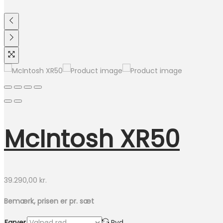
McIntosh XR50
39.290,00
kr.
Bemærk, prisen er pr. sæt
Farver
Ryd