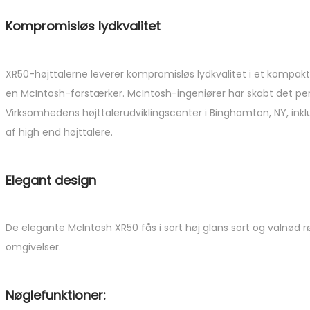
Kompromisløs lydkvalitet
XR50-højttalerne leverer kompromisløs lydkvalitet i et kompakt 
en McIntosh-forstærker. McIntosh-ingeniører har skabt det pe
Virksomhedens højttalerudviklingscenter i Binghamton, NY, inklu
af high end højttalere.
Elegant design
De elegante McIntosh XR50 fås i sort høj glans sort og valnød rø
omgivelser.
Nøglefunktioner: