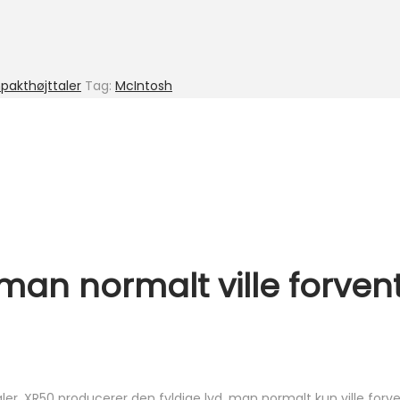
pakthøjttaler
Tag:
McIntosh
 man normalt ville forvent
er. XR50 producerer den fyldige lyd, man normalt kun ville forve