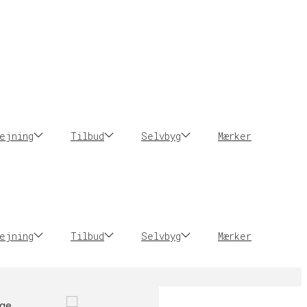
ejning
Tilbud
Selvbyg
Mærker
ejning
Tilbud
Selvbyg
Mærker