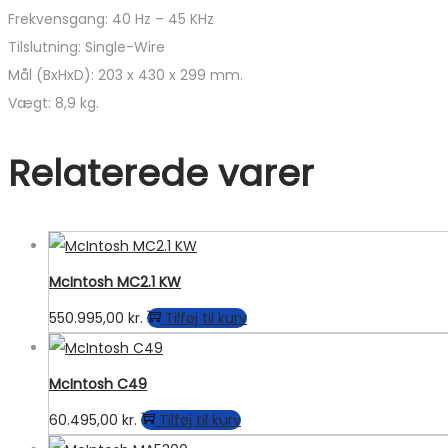
Frekvensgang: 40 Hz – 45 KHz
Tilslutning: Single-Wire
Mål (BxHxD): 203 x 430 x 299 mm.
Vægt: 8,9 kg.
Relaterede varer
McIntosh MC2.1 KW
550.995,00
kr.
Tilføj til kurv
McIntosh C49
60.495,00
kr.
Tilføj til kurv