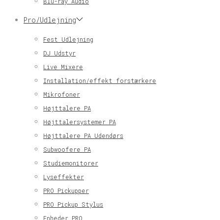
Blu-ray Audio
Pro/Udlejning
Fest Udlejning
DJ Udstyr
Live Mixere
Installation/effekt forstærkere
Mikrofoner
Højttalere PA
Højttalersystemer PA
Højttalere PA Udendørs
Subwoofere PA
Studiemonitorer
Lyseffekter
PRO Pickupper
PRO Pickup Stylus
Enheder PRO