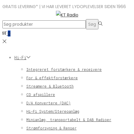
GRATIS LEVERING* | VI HAR LEVERET LYDOPLEVELSER SIDEN 1966
Search
Søg
for:>
0
Hi-Fi
Integreret forstærkere & receivere
For & effektforstærkere
Streamere & Bluetooth
CD afspillere
D/A Konvertere (DAC)
Hi-Fi System/Stereoanlæg
Minianlæg, transportabelt & DAB Radioer
Strømforsyning & Renser