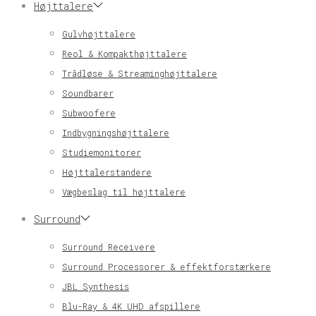
Højttalere
Gulvhøjttalere
Reol & Kompakthøjttalere
Trådløse & Streaminghøjttalere
Soundbarer
Subwoofere
Indbygningshøjttalere
Studiemonitorer
Højttalerstandere
Vægbeslag til højttalere
Surround
Surround Receivere
Surround Processorer & effektforstærkere
JBL Synthesis
Blu-Ray & 4K UHD afspillere