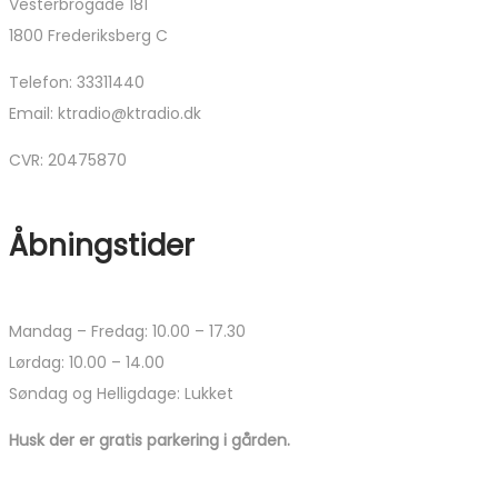
Vesterbrogade 181
kan
1800 Frederiksberg C
vælges
på
Telefon: 33311440
vareside
Email: ktradio@ktradio.dk
CVR: 20475870
Åbningstider
Mandag – Fredag: 10.00 – 17.30
Lørdag: 10.00 – 14.00
Søndag og Helligdage: Lukket
Husk der er gratis parkering i gården.