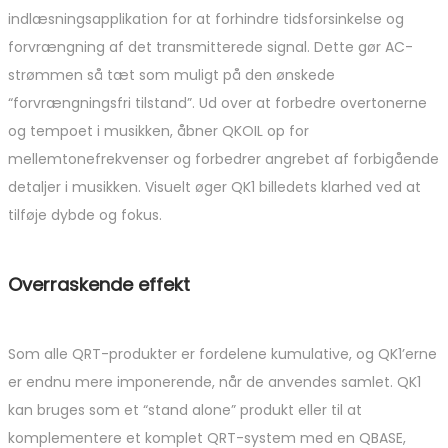
indlæsningsapplikation for at forhindre tidsforsinkelse og
forvrængning af det transmitterede signal. Dette gør AC-
strømmen så tæt som muligt på den ønskede
“forvrængningsfri tilstand”. Ud over at forbedre overtonerne
og tempoet i musikken, åbner QKOIL op for
mellemtonefrekvenser og forbedrer angrebet af forbigående
detaljer i musikken. Visuelt øger QK1 billedets klarhed ved at
tilføje dybde og fokus.
Overraskende effekt
Som alle QRT-produkter er fordelene kumulative, og QK1’erne
er endnu mere imponerende, når de anvendes samlet. QK1
kan bruges som et “stand alone” produkt eller til at
komplementere et komplet QRT-system med en QBASE,