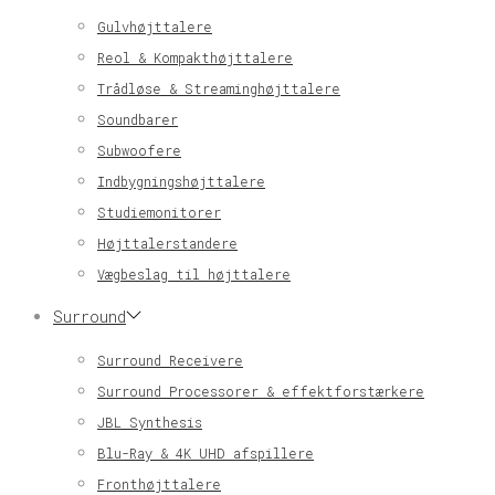
Gulvhøjttalere
Reol & Kompakthøjttalere
Trådløse & Streaminghøjttalere
Soundbarer
Subwoofere
Indbygningshøjttalere
Studiemonitorer
Højttalerstandere
Vægbeslag til højttalere
Surround
Surround Receivere
Surround Processorer & effektforstærkere
JBL Synthesis
Blu-Ray & 4K UHD afspillere
Fronthøjttalere