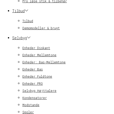
Pro løse stik & tilbehør
Tilbud
Tilbud
Demomodeller & brugt
Selvbyg
Enheder Diskant
Enheder Mellemtone
Enheder: Bas-Mellemtone
Enheder Bas
Enheder Fuldtone
Enheder PRO
Selvbyg Højttalere
Kondensatorer
Modstande
Spoler