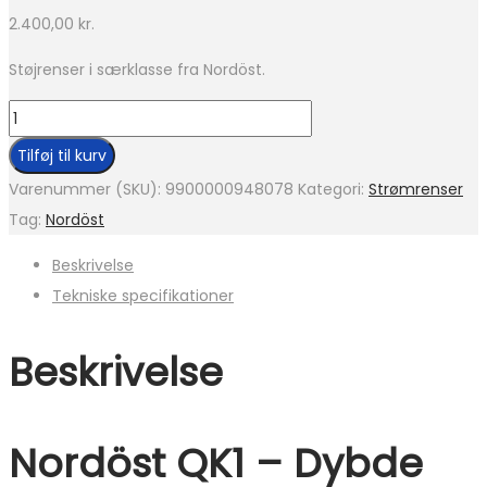
2.400,00
kr.
Støjrenser i særklasse fra Nordöst.
Nordöst
QK1
Tilføj til kurv
antal
Varenummer (SKU):
9900000948078
Kategori:
Strømrenser
Tag:
Nordöst
Beskrivelse
Tekniske specifikationer
Beskrivelse
Nordöst QK1 – Dybde