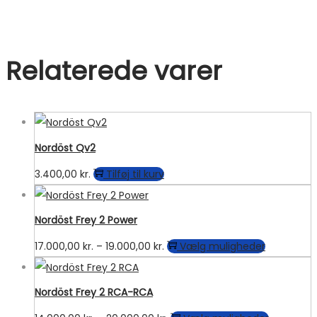
Relaterede varer
Nordöst Qv2
3.400,00
kr.
Tilføj til kurv
Nordöst Frey 2 Power
Prisinterval:
Dette
17.000,00
kr.
–
19.000,00
kr.
Vælg muligheder
17.000,00 kr.
vare
til
har
Nordöst Frey 2 RCA-RCA
19.000,00 kr.
flere