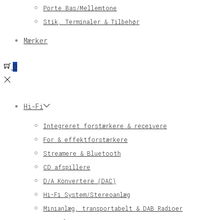
Porte Bas/Mellemtone
Stik, Terminaler & Tilbehør
Mærker
0
Hi-Fi
Integreret forstærkere & receivere
For & effektforstærkere
Streamere & Bluetooth
CD afspillere
D/A Konvertere (DAC)
Hi-Fi System/Stereoanlæg
Minianlæg, transportabelt & DAB Radioer