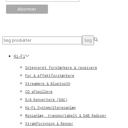
© KT Radio -2024
Search
Søg
for:>
Hi-Fi
Integreret forstærkere & receivere
For & effektforstærkere
Streamere & Bluetooth
CD afspillere
D/A Konvertere (DAC)
Hi-Fi System/Stereoanlæg
Minianlæg, transportabelt & DAB Radioer
Strømforsyning & Renser