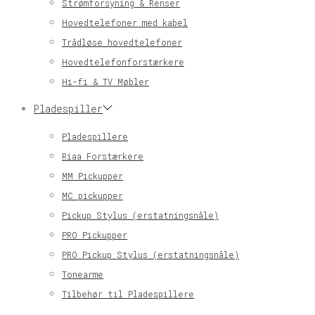
Strømforsyning & Renser
Hovedtelefoner med kabel
Trådløse hovedtelefoner
Hovedtelefonforstærkere
Hi-fi & TV Møbler
Pladespiller
Pladespillere
Riaa Forstærkere
MM Pickupper
MC pickupper
Pickup Stylus (erstatningsnåle)
PRO Pickupper
PRO Pickup Stylus (erstatningsnåle)
Tonearme
Tilbehør til Pladespillere