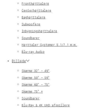
Fronthøjttalere
Centerhøjttalere
Baghøjttalere
Subwoofere
Inbygningshøjttalere
Soundbarer
Højttaler Systemer 5.1/7.1 m.m.
Blu-ray Audio
Billede
Skærme 32″ – 49″
Skærme 50″ – 59″
Skærme 60″ – 75″
Skærme 75″ +
Soundbarer
Blu-Ray & 4K UHD afspillere