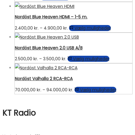
på
varesiden
Nordöst Blue Heaven HDMI – 1-5 m.
Prisinterval:
Dette
2.400,00
kr.
–
4.900,00
kr.
Vælg muligheder
2.400,00 kr.
vare
til
har
Nordöst Blue Heaven 2.0 USB A/B
4.900,00 kr.
flere
Prisinterval:
Dette
2.500,00
kr.
–
3.500,00
kr.
Vælg muligheder
varianter.
2.500,00 kr.
vare
Muligheder
til
har
kan
Nordöst Valhalla 2 RCA-RCA
3.500,00 kr.
flere
vælges
Prisinterval:
Dette
70.000,00
kr.
–
94.000,00
kr.
Vælg muligheder
varianter.
på
70.000,00 kr.
vare
Muligheder
varesiden
til
har
kan
KT Radio
94.000,00 kr.
flere
vælges
varianter
på
Mulighe
varesiden