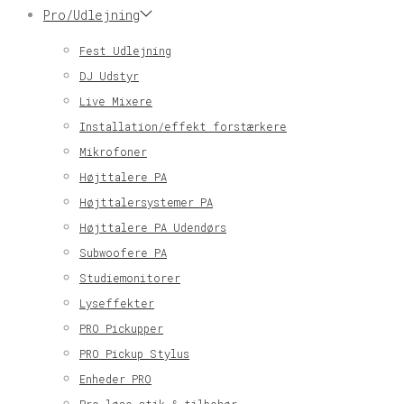
Pro/Udlejning
Fest Udlejning
DJ Udstyr
Live Mixere
Installation/effekt forstærkere
Mikrofoner
Højttalere PA
Højttalersystemer PA
Højttalere PA Udendørs
Subwoofere PA
Studiemonitorer
Lyseffekter
PRO Pickupper
PRO Pickup Stylus
Enheder PRO