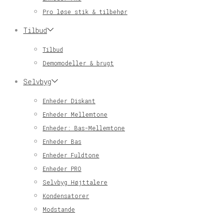
Pro løse stik & tilbehør
Tilbud
Tilbud
Demomodeller & brugt
Selvbyg
Enheder Diskant
Enheder Mellemtone
Enheder: Bas-Mellemtone
Enheder Bas
Enheder Fuldtone
Enheder PRO
Selvbyg Højttalere
Kondensatorer
Modstande