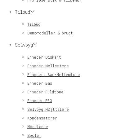
Pro løse stik & tilbehør
Tilbud
Tilbud
Demomodeller & brugt
Selvbyg
Enheder Diskant
Enheder Mellemtone
Enheder: Bas-Mellemtone
Enheder Bas
Enheder Fuldtone
Enheder PRO
Selvbyg Højttalere
Kondensatorer
Modstande
Spoler