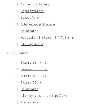
Centerhøjttalere
Baghøjttalere
Subwoofere
Inbygningshøjttalere
Soundbarer
Højttaler Systemer 5.1/7.1 m.m.
Blu-ray Audio
Billede
Skærme 32″ – 49″
Skærme 50″ – 59″
Skærme 60″ – 75″
Skærme 75″ +
Soundbarer
Blu-Ray & 4K UHD afspillere
Projektorer