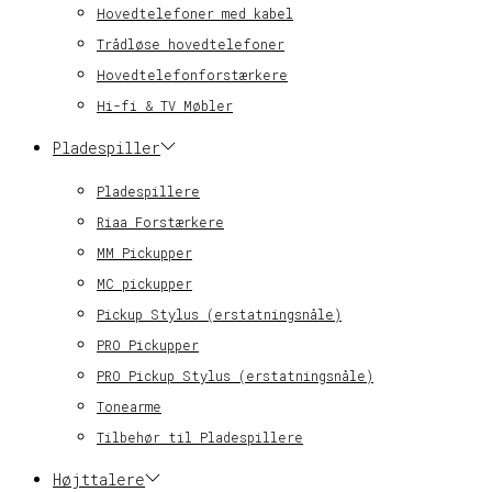
Hovedtelefoner med kabel
Trådløse hovedtelefoner
Hovedtelefonforstærkere
Hi-fi & TV Møbler
Pladespiller
Pladespillere
Riaa Forstærkere
MM Pickupper
MC pickupper
Pickup Stylus (erstatningsnåle)
PRO Pickupper
PRO Pickup Stylus (erstatningsnåle)
Tonearme
Tilbehør til Pladespillere
Højttalere