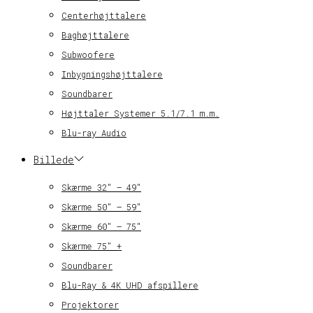
Centerhøjttalere
Baghøjttalere
Subwoofere
Inbygningshøjttalere
Soundbarer
Højttaler Systemer 5.1/7.1 m.m.
Blu-ray Audio
Billede
Skærme 32″ – 49″
Skærme 50″ – 59″
Skærme 60″ – 75″
Skærme 75″ +
Soundbarer
Blu-Ray & 4K UHD afspillere
Projektorer