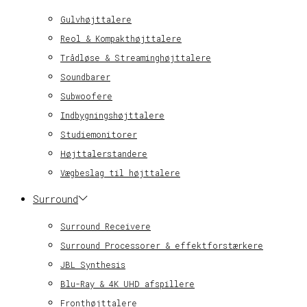
Gulvhøjttalere
Reol & Kompakthøjttalere
Trådløse & Streaminghøjttalere
Soundbarer
Subwoofere
Indbygningshøjttalere
Studiemonitorer
Højttalerstandere
Vægbeslag til højttalere
Surround
Surround Receivere
Surround Processorer & effektforstærkere
JBL Synthesis
Blu-Ray & 4K UHD afspillere
Fronthøjttalere