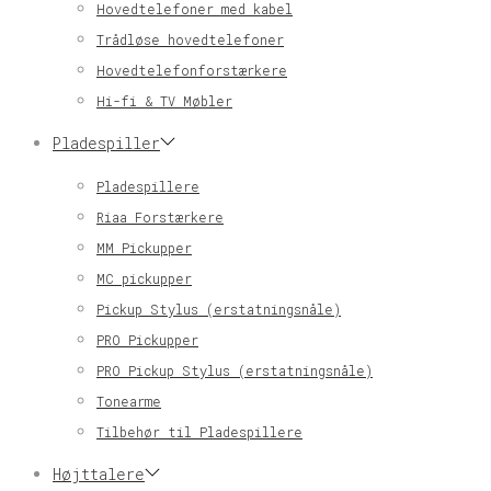
Hovedtelefoner med kabel
Trådløse hovedtelefoner
Hovedtelefonforstærkere
Hi-fi & TV Møbler
Pladespiller
Pladespillere
Riaa Forstærkere
MM Pickupper
MC pickupper
Pickup Stylus (erstatningsnåle)
PRO Pickupper
PRO Pickup Stylus (erstatningsnåle)
Tonearme
Tilbehør til Pladespillere
Højttalere