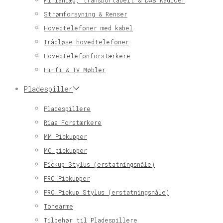
Minianlæg, transportabelt & DAB Radioer
Strømforsyning & Renser
Hovedtelefoner med kabel
Trådløse hovedtelefoner
Hovedtelefonforstærkere
Hi-fi & TV Møbler
Pladespiller
Pladespillere
Riaa Forstærkere
MM Pickupper
MC pickupper
Pickup Stylus (erstatningsnåle)
PRO Pickupper
PRO Pickup Stylus (erstatningsnåle)
Tonearme
Tilbehør til Pladespillere