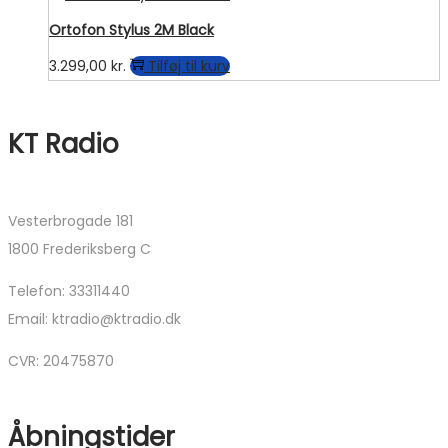
Ortofon Stylus 2M Black
3.299,00
kr.
Tilføj til kurv
KT Radio
Vesterbrogade 181
1800 Frederiksberg C
Telefon: 33311440
Email: ktradio@ktradio.dk
CVR: 20475870
Åbningstider