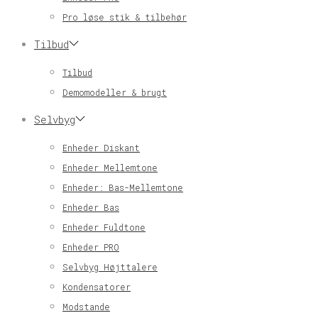
Pro løse stik & tilbehør
Tilbud
Tilbud
Demomodeller & brugt
Selvbyg
Enheder Diskant
Enheder Mellemtone
Enheder: Bas-Mellemtone
Enheder Bas
Enheder Fuldtone
Enheder PRO
Selvbyg Højttalere
Kondensatorer
Modstande