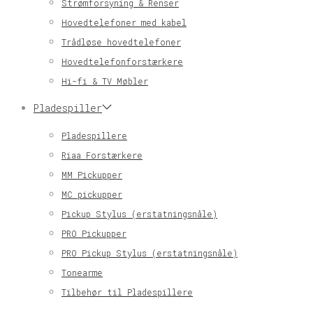
Strømforsyning & Renser
Hovedtelefoner med kabel
Trådløse hovedtelefoner
Hovedtelefonforstærkere
Hi-fi & TV Møbler
Pladespiller
Pladespillere
Riaa Forstærkere
MM Pickupper
MC pickupper
Pickup Stylus (erstatningsnåle)
PRO Pickupper
PRO Pickup Stylus (erstatningsnåle)
Tonearme
Tilbehør til Pladespillere