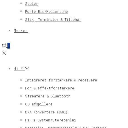
Spoler
Porte Bas/Mellemtone
Stik, Terminaler & Tilbehør
Mærker
0
Hi-Fi
Integreret forstærkere & receivere
For & effektforstærkere
Streamere & Bluetooth
CD afspillere
D/A Konvertere (DAC)
Hi-Fi System/Stereoanlæg