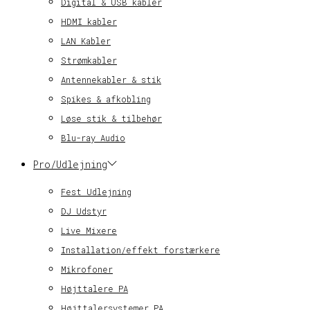
Digital & USB kabler
HDMI kabler
LAN Kabler
Strømkabler
Antennekabler & stik
Spikes & afkobling
Løse stik & tilbehør
Blu-ray Audio
Pro/Udlejning
Fest Udlejning
DJ Udstyr
Live Mixere
Installation/effekt forstærkere
Mikrofoner
Højttalere PA
Højttalersystemer PA