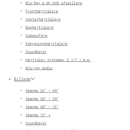
Blu-Ray & 4K UHD afspillere
Fronthøjttalere
Centerhøjttalere
Baghøjttalere
Subwoofere
Inbygningshøjttalere
Soundbarer
Højttaler Systemer 5.1/7.1 m.m.
Blu-ray Audio
Billede
Skærme 32″ – 49″
Skærme 50″ – 59″
Skærme 60″ – 75″
Skærme 75″ +
Soundbarer