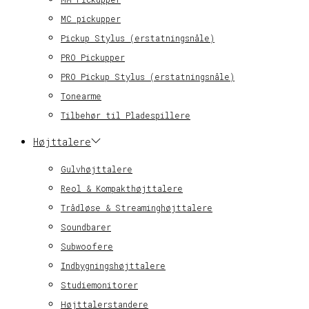
MC pickupper
Pickup Stylus (erstatningsnåle)
PRO Pickupper
PRO Pickup Stylus (erstatningsnåle)
Tonearme
Tilbehør til Pladespillere
Højttalere
Gulvhøjttalere
Reol & Kompakthøjttalere
Trådløse & Streaminghøjttalere
Soundbarer
Subwoofere
Indbygningshøjttalere
Studiemonitorer
Højttalerstandere