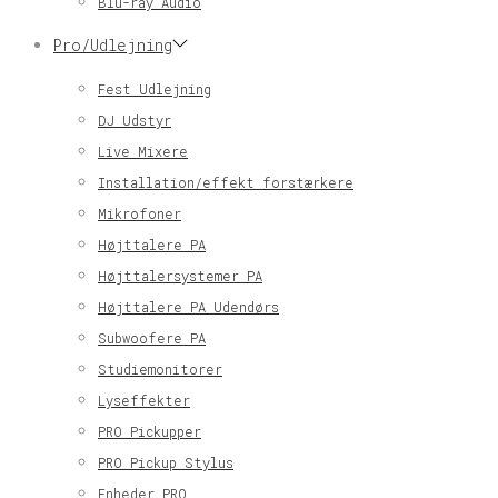
Blu-ray Audio
Pro/Udlejning
Fest Udlejning
DJ Udstyr
Live Mixere
Installation/effekt forstærkere
Mikrofoner
Højttalere PA
Højttalersystemer PA
Højttalere PA Udendørs
Subwoofere PA
Studiemonitorer
Lyseffekter
PRO Pickupper
PRO Pickup Stylus
Enheder PRO