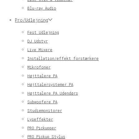
Blu-ray Audio
Pro/Udlejning
Fest Udlejning
DJ Udstyr
Live Mixere
Installation/effekt forstærkere
Mikrofoner
Højttalere PA
Højttalersystemer PA
Højttalere PA Udendørs
Subwoofere PA
Studiemonitorer
Lyseffekter
PRO Pickupper
PRO Pickup Stylus