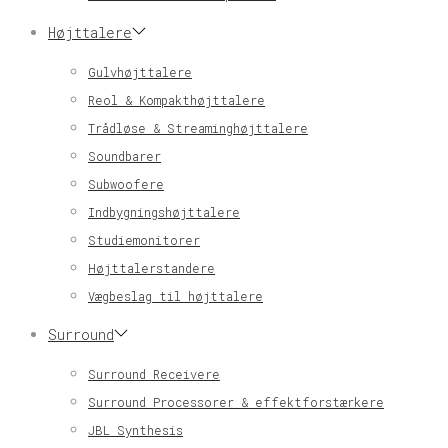
Højttalere
Gulvhøjttalere
Reol & Kompakthøjttalere
Trådløse & Streaminghøjttalere
Soundbarer
Subwoofere
Indbygningshøjttalere
Studiemonitorer
Højttalerstandere
Vægbeslag til højttalere
Surround
Surround Receivere
Surround Processorer & effektforstærkere
JBL Synthesis