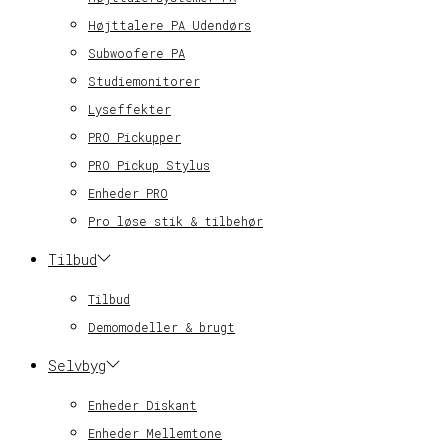
Højttalere PA Udendørs
Subwoofere PA
Studiemonitorer
Lyseffekter
PRO Pickupper
PRO Pickup Stylus
Enheder PRO
Pro løse stik & tilbehør
Tilbud
Tilbud
Demomodeller & brugt
Selvbyg
Enheder Diskant
Enheder Mellemtone