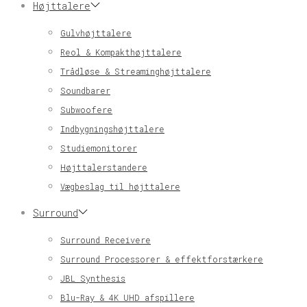
Højttalere
Gulvhøjttalere
Reol & Kompakthøjttalere
Trådløse & Streaminghøjttalere
Soundbarer
Subwoofere
Indbygningshøjttalere
Studiemonitorer
Højttalerstandere
Vægbeslag til højttalere
Surround
Surround Receivere
Surround Processorer & effektforstærkere
JBL Synthesis
Blu-Ray & 4K UHD afspillere