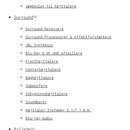
Vægbeslag til højttalere
Surround
Surround Receivere
Surround Processorer & effektforstærkere
JBL Synthesis
Blu-Ray & 4K UHD afspillere
Fronthøjttalere
Centerhøjttalere
Baghøjttalere
Subwoofere
Inbygningshøjttalere
Soundbarer
Højttaler Systemer 5.1/7.1 m.m.
Blu-ray Audio
Billede