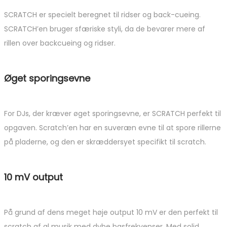
SCRATCH er specielt beregnet til ridser og back-cueing.
SCRATCH’en bruger sfæriske styli, da de bevarer mere af
rillen over backcueing og ridser.
Øget sporingsevne
For DJs, der kræver øget sporingsevne, er SCRATCH perfekt til
opgaven. Scratch’en har en suveræn evne til at spore rillerne
på pladerne, og den er skræddersyet specifikt til scratch.
10 mV output
På grund af dens meget høje output 10 mV er den perfekt til
scratch af al musik med dybe basfrekvenser. Med solid