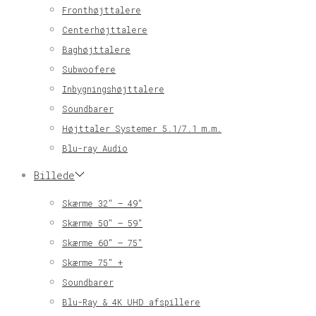
Fronthøjttalere
Centerhøjttalere
Baghøjttalere
Subwoofere
Inbygningshøjttalere
Soundbarer
Højttaler Systemer 5.1/7.1 m.m.
Blu-ray Audio
Billede
Skærme 32″ – 49″
Skærme 50″ – 59″
Skærme 60″ – 75″
Skærme 75″ +
Soundbarer
Blu-Ray & 4K UHD afspillere