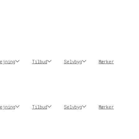
ejning
Tilbud
Selvbyg
Mærker
ejning
Tilbud
Selvbyg
Mærker