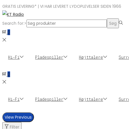
GRATIS LEVERING* | VI HAR LEVERET LYDOPLEVELSER SIDEN 1966
Search for:>
Søg
0
Hi-Fi
Pladespiller
Højttalere
Surr
0
Hi-Fi
Pladespiller
Højttalere
Surr
View Previous
Filter