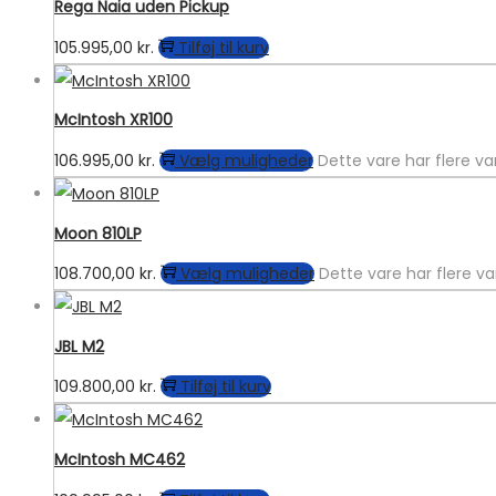
Rega Naia uden Pickup
105.995,00
kr.
Tilføj til kurv
McIntosh XR100
106.995,00
kr.
Vælg muligheder
Dette vare har flere v
Moon 810LP
108.700,00
kr.
Vælg muligheder
Dette vare har flere v
JBL M2
109.800,00
kr.
Tilføj til kurv
McIntosh MC462