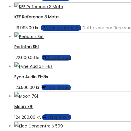
KEF Reference 3 Meta
119.995,00
kr.
Vælg muligheder
Dette vare har flere va
Perlisten S5t
122.000,00
kr.
Tilføj til kurv
Fyne Audio F1-8s
123.500,00
kr.
Tilføj til kurv
Moon 761
124.200,00
kr.
Tilføj til kurv