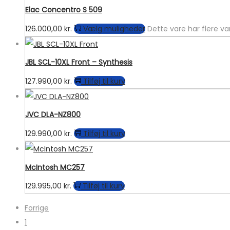
Elac Concentro S 509
126.000,00
kr.
Vælg muligheder
Dette vare har flere v
JBL SCL-10XL Front – Synthesis
127.990,00
kr.
Tilføj til kurv
JVC DLA-NZ800
129.990,00
kr.
Tilføj til kurv
McIntosh MC257
129.995,00
kr.
Tilføj til kurv
Forrige
1