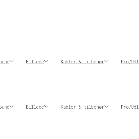
ound
Billede
Kabler & tilbehør
Pro/Udl
ound
Billede
Kabler & tilbehør
Pro/Udl