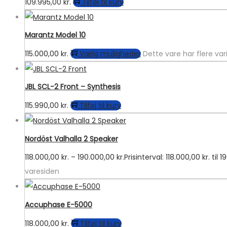
109.995,00
kr.
Tilføj til kurv
Marantz Model 10
115.000,00
kr.
Vælg muligheder
Dette vare har flere va
JBL SCL-2 Front – Synthesis
115.990,00
kr.
Tilføj til kurv
Nordöst Valhalla 2 Speaker
118.000,00
kr.
–
190.000,00
kr.
Prisinterval: 118.000,00 kr. til 
varesiden
Accuphase E-5000
118.000,00
kr.
Tilføj til kurv