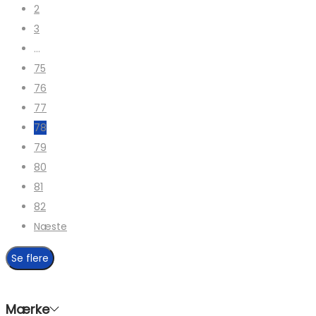
2
3
…
75
76
77
78
79
80
81
82
Næste
Se flere
Mærke