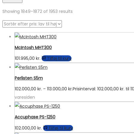
Showing
1849
–
1872
of 1953 results
McIntosh MHT300
101.995,00
kr.
Tilføj til kurv
Perlisten S5m
102.000,00
kr.
–
113.000,00
kr.
Prisinterval: 102.000,00 kr. til 1
varesiden
Accuphase PS-1250
102.000,00
kr.
Tilføj til kurv